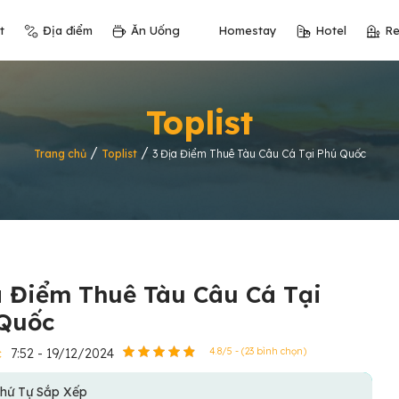
t
Địa điểm
Ăn Uống
Homestay
Hotel
Re
Toplist
/
/
Trang chủ
Toplist
3 Địa Điểm Thuê Tàu Câu Cá Tại Phú Quốc
a Điểm Thuê Tàu Câu Cá Tại
Quốc
c
7:52 - 19/12/2024
4.8/5 - (23 bình chọn)
hứ Tự Sắp Xếp