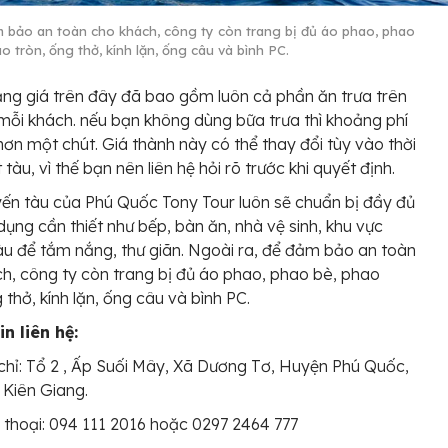
 bảo an toàn cho khách, công ty còn trang bị đủ áo phao, phao
o tròn, ống thở, kính lặn, ống câu và bình PC.
ảng giá trên đây đã bao gồm luôn cả phần ăn trưa trên
mỗi khách. nếu bạn không dùng bữa trưa thì khoảng phí
hơn một chút. Giá thành này có thể thay đổi tùy vào thời
tàu, vì thế bạn nên liên hệ hỏi rõ trước khi quyết định.
ến tàu của Phú Quốc Tony Tour luôn sẽ chuẩn bị đầy đủ
dụng cần thiết như bếp, bàn ăn, nhà vệ sinh, khu vực
u để tắm nắng, thư giãn. Ngoài ra, để đảm bảo an toàn
h, công ty còn trang bị đủ áo phao, phao bè, phao
 thở, kính lặn, ống câu và bình PC.
n liên hệ:
chỉ: Tổ 2 , Ấp Suối Mây, Xã Dương Tơ, Huyện Phú Quốc,
 Kiên Giang.
 thoại: 094 111 2016 hoặc 0297 2464 777