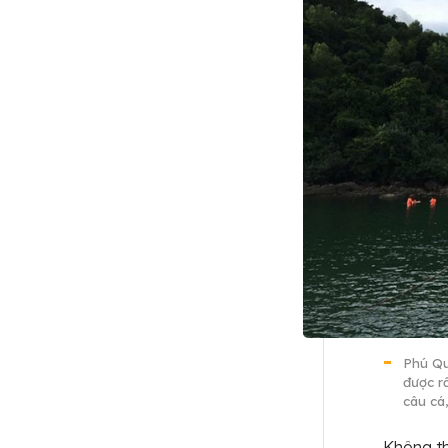
Phú Qu
được rấ
câu cá
Không th