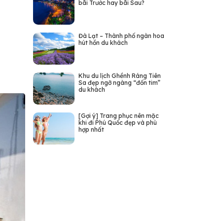
bãi Trước hay bãi Sau?
Đà Lạt – Thành phố ngàn hoa
hút hồn du khách
Khu du lịch Ghềnh Ráng Tiên
Sa đẹp ngỡ ngàng “đốn tim”
du khách
[Gợi ý] Trang phục nên mặc
khi đi Phú Quốc đẹp và phù
hợp nhất