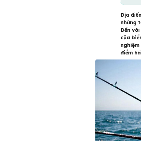
Địa điể
những t
Đến với
của biể
nghiệm 
điểm hấ