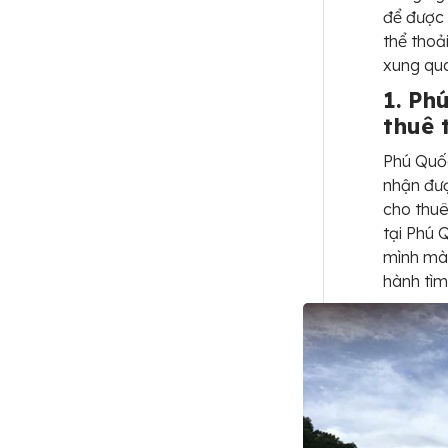
để được 
thể thoả
xung qua
1. Ph
thuê 
Phú Quốc
nhận đượ
cho thu
tại Phú 
mình mà 
hành tìm