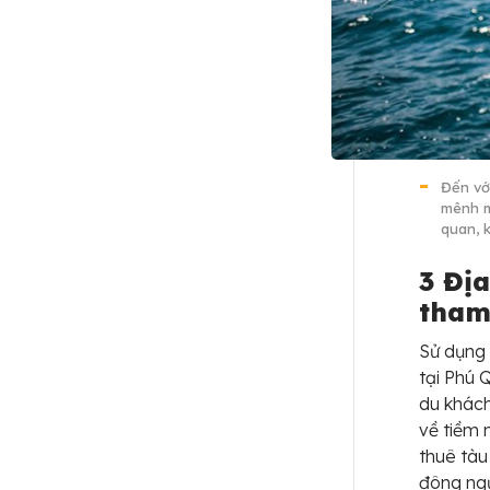
Đến vớ
mênh m
quan, 
3 Đị
tham
Sử dụng 
tại Phú 
du khách
về tiềm 
thuê tàu
đông ngư