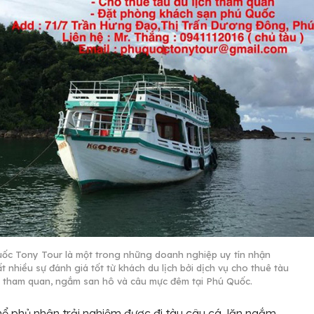
ốc Tony Tour là một trong những doanh nghiệp uy tín nhận
t nhiều sự đánh giá tốt từ khách du lịch bởi dịch vụ cho thuê tàu
, tham quan, ngắm san hô và câu mực đêm tại Phú Quốc.
ể phủ nhận trải nghiệm được đi tàu câu cá, lặn ngắm