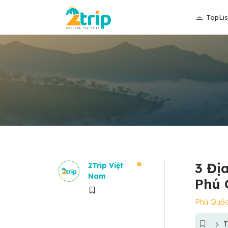
TopLis
3 Đị
2Trip Việt
Nam
Phú 
Phú Quố
T