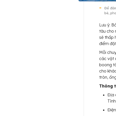
Để đảm
bè, pha
Lưu ý: B
tàu cho 
sẽ thấp 
điểm đặt 
Mỗi chuy
các vật 
boong tà
cho khác
tròn, ống
Thông ti
Địa 
Tỉnh
Điện