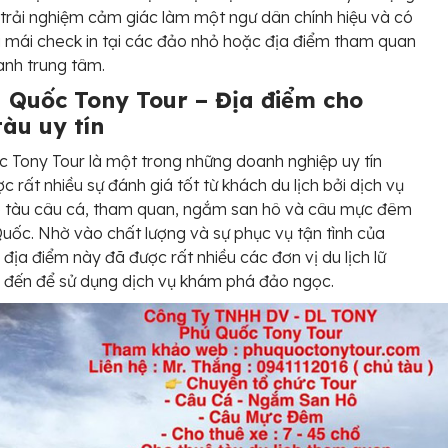
trải nghiệm cảm giác làm một ngư dân chính hiệu và có
i mái check in tại các đảo nhỏ hoặc địa điểm tham quan
nh trung tâm.
ú Quốc Tony Tour – Địa điểm cho
tàu uy tín
 Tony Tour là một trong những doanh nghiệp uy tín
c rất nhiều sự đánh giá tốt từ khách du lịch bởi dịch vụ
ê tàu câu cá, tham quan, ngắm san hô và câu mực đêm
Quốc. Nhờ vào chất lượng và sự phục vụ tận tình của
địa điểm này đã được rất nhiều các đơn vị du lịch lữ
 đến để sử dụng dịch vụ khám phá đảo ngọc.