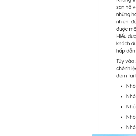
san hô 
những ho
nhiên, đ
được một
Hiểu đượ
khách du
hấp dẫn 
Tùy vào 
chênh lệ
đêm tại 
Nhóm
Nhóm
Nhó
Nhóm
Nhóm