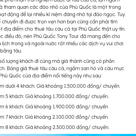
và tham quan các đảo nhỏ của Phú Quốc là một trong
ạt động để lại nhiều kỉ niệm đáng nhớ tại đảo ngọc. Tuy
ể chuyến đi được trọn vẹn hơn bạn cũng cần phải tìm
 địa điểm cho thuê tàu câu cá tại Phú Quốc thật uy tín.
c điều đó, nên Phú Quốc Tony Tour đã mang đến cho
 lịch trong và ngoài nước rất nhiều các dịch vụ vui chơi
bằng tàu.
số lượng khách đi cùng mà giá thành cũng có phần
ch. Bảng giá thuê tàu câu cá, ngắm san hô và câu mực
Phú Quốc của địa điểm nổi tiếng này như sau:
 dưới 4 khách: Giá khoảng 1.500.000 đồng/ chuyến.
 5 khách: Giá khoảng 1.700.000 đồng/ chuyến.
m 6 khách: Giá khoảng 1.900.000 đồng/ chuyến
 7 khách: Giá khoảng 2.100.000 đồng/ chuyến.
 8 khách: Giá khoảng 2.300.000 đồng/ chuyến.