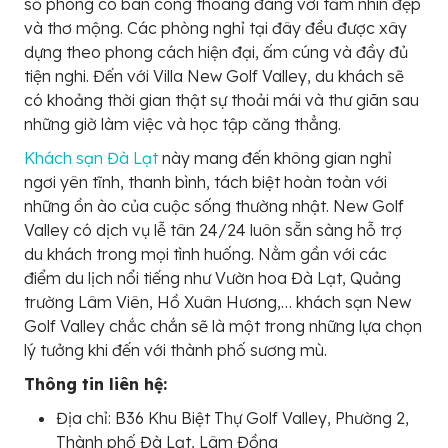
số phòng có ban công thoáng đãng với tầm nhìn đẹp
và thơ mộng. Các phòng nghỉ tại đây đều được xây
dựng theo phong cách hiện đại, ấm cúng và đầy đủ
tiện nghi. Đến với Villa New Golf Valley, du khách sẽ
có khoảng thời gian thật sự thoải mái và thư giãn sau
những giờ làm việc và học tập căng thẳng.
Khách sạn Đà Lạt
này mang đến không gian nghỉ
ngơi yên tĩnh, thanh bình, tách biệt hoàn toàn với
những ồn ào của cuộc sống thường nhật. New Golf
Valley có dịch vụ lễ tân 24/24 luôn sẵn sàng hỗ trợ
du khách trong mọi tình huống. Nằm gần với các
điểm du lịch nổi tiếng như Vườn hoa Đà Lạt, Quảng
trường Lâm Viên, Hồ Xuân Hương,… khách sạn New
Golf Valley chắc chắn sẽ là một trong những lựa chọn
lý tưởng khi đến với thành phố sương mù.
Thông tin liên hệ:
Địa chỉ: B36 Khu Biệt Thự Golf Valley, Phường 2,
Thành phố Đà Lạt, Lâm Đồng