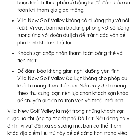
buộc khách thuê phải có bằng lái để đảm bảo an
toàn khi tham gia giao thông.
Villa New Golf Valley không có giường phụ và nôi
(cũi). Vì vậy, bạn nên booking phòng với số lượng
tương ứng với đoàn du lịch để tránh các vấn đề
phát sinh khi làm thủ tục.
Khách sạn chấp nhận thanh toán bằng thẻ và
tiền mặt.
Để đảm bảo không gian nghỉ dưỡng yên tĩnh,
Villa New Golf Valley Đà Lạt không cho phép du
khách mang theo thú nuôi. Nếu có ý định mang
theo thú cưng, bạn nên lựa chọn khách sạn khác
để chuyến đi diễn ra trọn vẹn và thoải mái hơn.
Villa New Golf Valley là một trong những khách sạn
được ưa chuộng tại thành phố Đà Lạt. Nếu đang có ý
định “vi vu” đến xứ sở sương mù, bạn có thể tham
khảo địa điểm lưu trú này để dễ dàng hơn trong việc