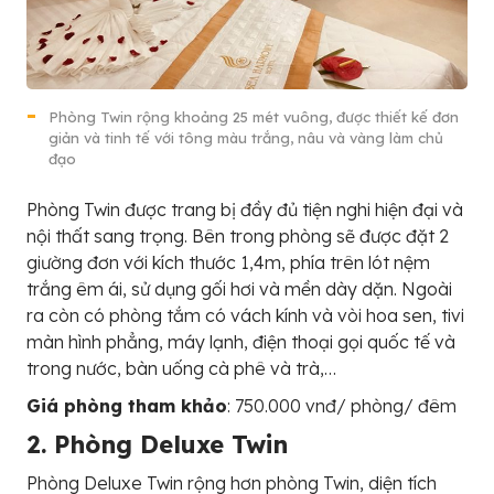
Phòng Twin rộng khoảng 25 mét vuông, được thiết kế đơn
giản và tinh tế với tông màu trắng, nâu và vàng làm chủ
đạo
Phòng Twin được trang bị đầy đủ tiện nghi hiện đại và
nội thất sang trọng. Bên trong phòng sẽ được đặt 2
giường đơn với kích thước 1,4m, phía trên lót nệm
trắng êm ái, sử dụng gối hơi và mền dày dặn. Ngoài
ra còn có phòng tắm có vách kính và vòi hoa sen, tivi
màn hình phẳng, máy lạnh, điện thoại gọi quốc tế và
trong nước, bàn uống cà phê và trà,…
Giá phòng tham khảo
: 750.000 vnđ/ phòng/ đêm
2. Phòng Deluxe Twin
Phòng Deluxe Twin rộng hơn phòng Twin, diện tích