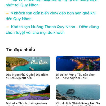
nhất tại Quy Nhơn
9 khách sạn gần biển view đẹp bạn nên ghé khi
đến Quy Nhơn
Khách sạn Mường Thanh Quy Nhơn – Điểm dừng
chân tuyệt vời cho mọi du khách
Tin đọc nhiều
Đảo Ngọc Phú Quốc | Địa điểm
Đi du lịch Vũng Tàu nên chọn
du lịch đẹp hút hồn
bãi Trước hay bãi Sau?
Đà Lạt – Thành phố ngàn hoa
Khu du lịch Ghềnh Ráng Tiên Sa