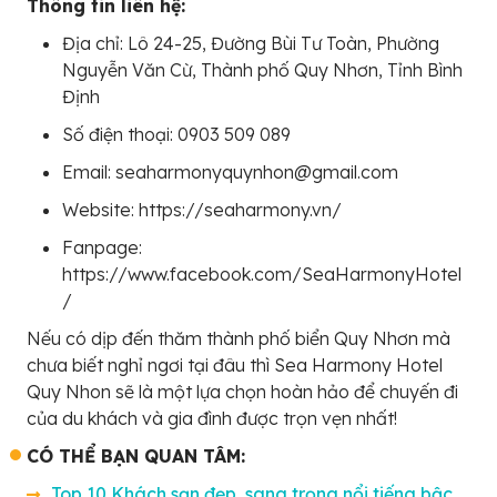
Thông tin liên hệ:
Địa chỉ: Lô 24-25, Đường Bùi Tư Toàn, Phường
Nguyễn Văn Cừ, Thành phố Quy Nhơn, Tỉnh Bình
Định
Số điện thoại: 0903 509 089
Email: seaharmonyquynhon@gmail.com
Website: https://seaharmony.vn/
Fanpage:
https://www.facebook.com/SeaHarmonyHotel
/
Nếu có dịp đến thăm thành phố biển Quy Nhơn mà
chưa biết nghỉ ngơi tại đâu thì Sea Harmony Hotel
Quy Nhon sẽ là một lựa chọn hoàn hảo để chuyến đi
của du khách và gia đình được trọn vẹn nhất!
CÓ THỂ BẠN QUAN TÂM:
Top 10 Khách sạn đẹp, sang trọng nổi tiếng bậc