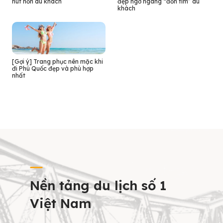
hút hồn du khách
đẹp ngỡ ngàng “đốn tim” du
khách
[Gợi ý] Trang phục nên mặc khi
đi Phú Quốc đẹp và phù hợp
nhất
Nền tảng du lịch số 1
Việt Nam