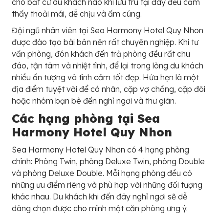
cho bất cứ du khách nào khi lưu trú tại đây đều cảm
thấy thoải mái, dễ chịu và ấm cúng.
Đội ngũ nhân viên tại Sea Harmony Hotel Quy Nhon
được đào tạo bài bản nên rất chuyên nghiệp. Khi tư
vấn phòng, đón khách đến trả phòng đều rất chu
đáo, tận tâm và nhiệt tình, để lại trong lòng du khách
nhiều ấn tượng và tình cảm tốt đẹp. Hứa hẹn là một
địa điểm tuyệt vời để cá nhân, cặp vợ chồng, cặp đôi
hoặc nhóm bạn bè đến nghỉ ngơi và thư giãn.
Các hạng phòng tại Sea
Harmony Hotel Quy Nhon
Sea Harmony Hotel Quy Nhơn có 4 hạng phòng
chính: Phòng Twin, phòng Deluxe Twin, phòng Double
và phòng Deluxe Double. Mỗi hạng phòng đều có
những ưu điểm riêng và phù hợp với những đối tượng
khác nhau. Du khách khi đến đây nghỉ ngơi sẽ dễ
dàng chọn được cho mình một căn phòng ưng ý.