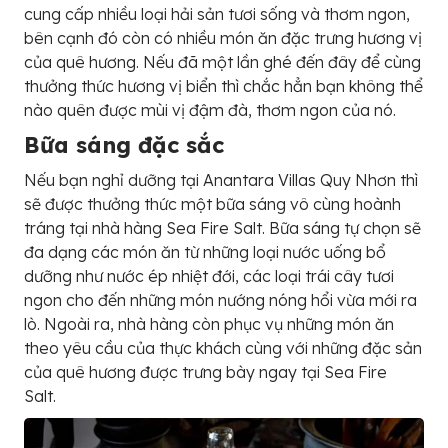
cung cấp nhiều loại hải sản tươi sống và thơm ngon,
bên cạnh đó còn có nhiều món ăn đặc trưng hương vị
của quê hương. Nếu đã một lần ghé đến đây để cùng
thưởng thức hương vị biển thì chắc hẳn bạn không thể
nào quên được mùi vị đậm đà, thơm ngon của nó.
Bữa sáng đặc sắc
Nếu bạn nghỉ dưỡng tại
Anantara Villas Quy Nhơn thì
sẽ được thưởng thức một bữa sáng vô cùng hoành
tráng tại nhà hàng Sea Fire Salt. Bữa sáng tự chọn sẽ
đa dạng các món ăn từ những loại nước uống bổ
dưỡng như nước ép nhiệt đới, các loại trái cây tươi
ngon cho đến những món nướng nóng hổi vừa mới ra
lò. Ngoài ra, nhà hàng còn phục vụ những món ăn
theo yêu cầu của thực khách cùng với những đặc sản
của quê hương được trưng bày ngay tại Sea Fire
Salt.