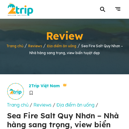
⚲
Review
/
/
/
Trang chủ
Reviews
Địa điểm ăn uống
Sea Fire Salt Quy Nhơn –
Nhà hàng sang trọng, view biển tuyệt đẹp
2Trip Việt Nam
Trang chủ
/
Reviews
/
Địa điểm ăn uống
/
Sea Fire Salt Quy Nhơn – Nhà
hàng sang trọng, view biển