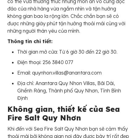
có thể vừa thưởng thức những món ăn vô cùng độc
đáo của nhà hàng vừa ngắm nhìn và tận hưởng
không gian bao la rộng lớn. Chắc chắn bạn sẽ có
được những giây phút tận hưởng thoải mái cùng với
những người thân yêu của mình.
Thông tin chi tiết:
Thời gian mở cửa: Từ 6 giờ 30 đến 22 giờ 30.
Điện thoại: 256 3840 077
Email: quynhon.villas@anantara.com
Địa chỉ:
Anantara Quy Nhon Villas, Bãi Dài,
Ghềnh Ráng, Thành phố Quy Nhơn, Tỉnh Bình
Định
Không gian, thiết kế của
Sea
Fire Salt Quy Nhơn
Khi đến với
Sea Fire Salt Quy Nhơn bạn sẽ cảm thấy
thoải mái bởi không gian nơi đây được bày trí rất đẹp