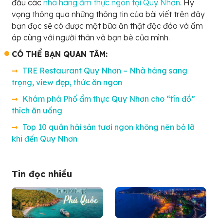
đầu các
nhà hàng ẩm thực ngon tại Quy Nhơn.
Hy
vọng thông qua những thông tin của bài viết trên đây
bạn đọc sẽ có được một bữa ăn thật độc đáo và ấm
áp cùng với người thân và bạn bè của mình.
CÓ THỂ BẠN QUAN TÂM:
TRE Restaurant Quy Nhơn – Nhà hàng sang
trọng, view đẹp, thức ăn ngon
Khám phá Phố ẩm thực Quy Nhơn cho “tín đồ”
thích ăn uống
Top 10 quán hải sản tươi ngon không nên bỏ lỡ
khi đến Quy Nhơn
Tin đọc nhiều