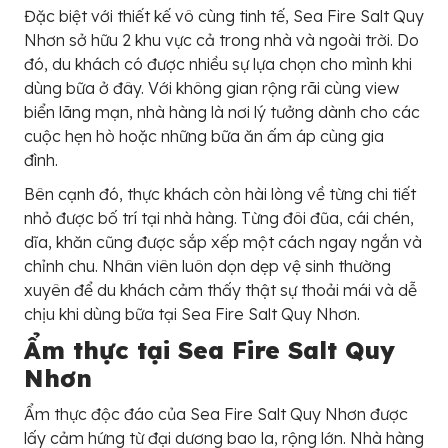
Đặc biệt với thiết kế vô cùng tinh tế,
Sea Fire Salt Quy
Nhơn sở hữu 2 khu vực cả trong nhà và ngoài trời. Do
đó, du khách có được nhiều sự lựa chọn cho mình khi
dùng bữa ở đây. Với không gian rộng rãi cùng view
biển lãng mạn, nhà hàng là nơi lý tưởng dành cho các
cuộc hẹn hò hoặc những bữa ăn ấm áp cùng gia
đình.
Bên cạnh đó, thực khách còn hài lòng về từng chi tiết
nhỏ được bố trí tại nhà hàng. Từng đôi đũa, cái chén,
dĩa, khăn cũng được sắp xếp một cách ngay ngắn và
chỉnh chu. Nhân viên luôn dọn dẹp vệ sinh thường
xuyên để du khách cảm thấy thật sự thoải mái và dễ
chịu khi dùng bữa tại
Sea Fire Salt Quy Nhơn.
Ẩm thực tại
Sea Fire Salt Quy
Nhơn
Ẩm thực độc đáo của
Sea Fire Salt Quy Nhơn được
lấy cảm hứng từ đại dương bao la, rộng lớn. Nhà hàng