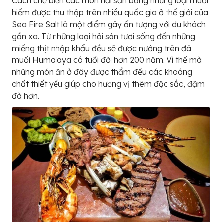
Cách chế biến các món hải sản bằng những loại muối
hiếm được thu thập trên nhiều quốc gia ở thế giới của
Sea Fire Salt là một điểm gây ấn tượng với du khách
gần xa. Từ những loại hải sản tươi sống đến những
miếng thịt nhập khẩu đều sẽ được nướng trên đá
muối Humalaya có tuổi đời hơn 200 năm. Vì thế mà
những món ăn ở đây được thẩm đều các khoáng
chất thiết yếu giúp cho hương vị thêm đặc sắc, đậm
đà hơn.