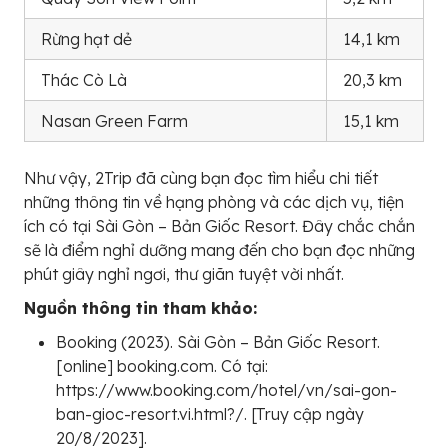
Rừng hạt dẻ
14,1 km
Thác Cò Là
20,3 km
Nasan Green Farm
15,1 km
Như vậy, 2Trip đã cùng bạn đọc tìm hiểu chi tiết
những thông tin về hạng phòng và các dịch vụ, tiện
ích có tại Sài Gòn – Bản Giốc Resort. Đây chắc chắn
sẽ là điểm nghỉ dưỡng mang đến cho bạn đọc những
phút giây nghỉ ngơi, thư giãn tuyệt vời nhất.
Nguồn thông tin tham khảo:
Booking (2023). Sài Gòn – Bản Giốc Resort.
[online] booking.com. Có tại:
https://www.booking.com/hotel/vn/sai-gon-
ban-gioc-resort.vi.html?/. [Truy cập ngày
20/8/2023].