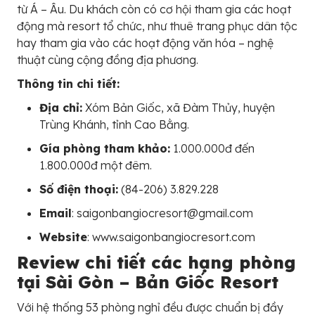
từ Á – Âu. Du khách còn có cơ hội tham gia các hoạt
động mà resort tổ chức, như thuê trang phục dân tộc
hay tham gia vào các hoạt động văn hóa – nghệ
thuật cùng cộng đồng địa phương.
Thông tin chi tiết:
Địa chỉ:
Xóm Bản Giốc, xã Đàm Thủy, huyện
Trùng Khánh, tỉnh Cao Bằng.
Gía phòng tham khảo:
1.000.000đ đến
1.800.000đ một đêm.
Số điện thoại:
(84-206) 3.829.228
Email
: saigonbangiocresort@gmail.com
Website
: www.saigonbangiocresort.com
Review chi tiết các hạng phòng
tại Sài Gòn – Bản Giốc Resort
Với hệ thống 53 phòng nghỉ đều được chuẩn bị đầy