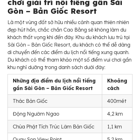
chơi giải trí nổi tiếng gần Sài
Gòn – Bản Giốc Resort
Là một vùng đất sở hữu nhiều cảnh quan thiên nhiên
đẹp hút hồn, chắc chắn Cao Bằng sẽ không làm du
khách thất vọng khi đến đây. Khu du khách lưu trú tại
Sài Gòn – Bản Giốc Resort, du khách có thể dễ dàng
di chuyển đến các điểm du lịch nổi tiếng xung quanh.
Du khách có thể tham khảo một số điểm vui chơi gần
khu nghỉ dưỡng trong danh sách dưới đây:
Những địa điểm du lịch nổi tiếng
Khoảng
gần Sài Gòn – Bản Giốc Resort
cách
Thác Bản Giốc
400mét
Động Ngườm Ngao
4,2 km
Chùa Phật Tích Trúc Lâm Bản Giốc
1,1 km
Quay Son View Point
5,2 km