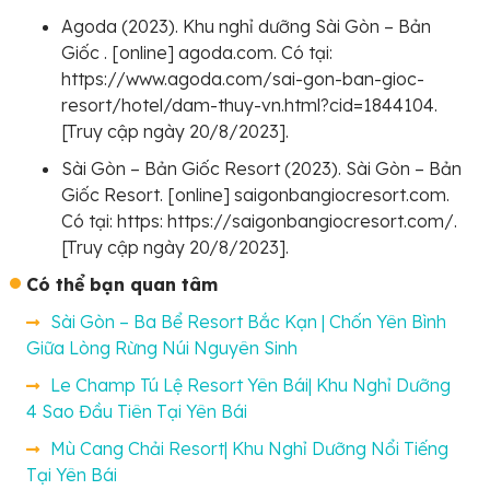
Agoda (2023). Khu nghỉ dưỡng Sài Gòn – Bản
Giốc . [online] agoda.com. Có tại:
https://www.agoda.com/sai-gon-ban-gioc-
resort/hotel/dam-thuy-vn.html?cid=1844104.
[Truy cập ngày 20/8/2023].
Sài Gòn – Bản Giốc Resort (2023). Sài Gòn – Bản
Giốc Resort. [online] saigonbangiocresort.com.
Có tại: https: https://saigonbangiocresort.com/.
[Truy cập ngày 20/8/2023].
Có thể bạn quan tâm
Sài Gòn – Ba Bể Resort Bắc Kạn | Chốn Yên Bình
Giữa Lòng Rừng Núi Nguyên Sinh
Le Champ Tú Lệ Resort Yên Bái| Khu Nghỉ Dưỡng
4 Sao Đầu Tiên Tại Yên Bái
Mù Cang Chải Resort| Khu Nghỉ Dưỡng Nổi Tiếng
Tại Yên Bái