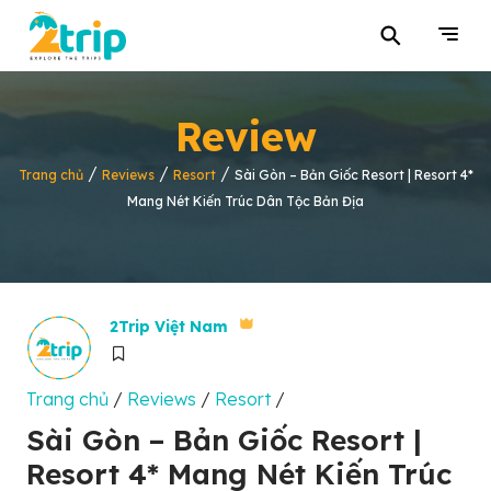
⚲
Review
/
/
/
Trang chủ
Reviews
Resort
Sài Gòn – Bản Giốc Resort | Resort 4*
Mang Nét Kiến Trúc Dân Tộc Bản Địa
2Trip Việt Nam
Trang chủ
/
Reviews
/
Resort
/
Sài Gòn – Bản Giốc Resort |
Resort 4* Mang Nét Kiến Trúc