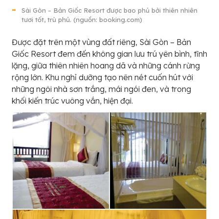
Sài Gòn – Bản Giốc Resort được bao phủ bởi thiên nhiên
tươi tốt, trù phú. (nguồn: booking.com)
Được đặt trên một vùng đất riêng, Sài Gòn – Bản
Giốc Resort đem đến không gian lưu trú yên bình, tĩnh
lặng, giữa thiên nhiên hoang dã và những cánh rừng
rộng lớn. Khu nghỉ dưỡng tạo nên nét cuốn hút với
những ngôi nhà sơn trắng, mái ngói đen, và trong
khối kiến trúc vuông vắn, hiện đại.