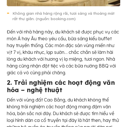
Không gian nhà hàng rộng rãi, tươi sáng và thoáng mát
rất thư giãn. (nguồn: booking.com)
Đến với nhà hàng này, du khách sẽ được phục vụ các
món Á hay Âu theo yêu cầu, bữa sáng kiểu buffet
hay truyền thống. Các món đặc sản vùng miền như
vịt 7 vị, khâu nhục, lạp sườn… chắc chắn sẽ làm hài
lòng du khách với hương vị lạ miệng, tươi ngon. Nhà
hàng cũng nhận đặt tiệc và các bữa nướng BBQ với
giác cả vô cùng phải chăng.
2. Trải nghiệm các hoạt động văn
hóa – nghệ thuật
Đến với vùng đất Cao Bằng, du khách không thể
không trải nghiệm các hoạt động mang đậm văn
hóa, bản sắc nơi đây. Du khách sẽ được tìm hiểu về
loại hình dân ca cổ truyền tại đây là hát then, hay thử