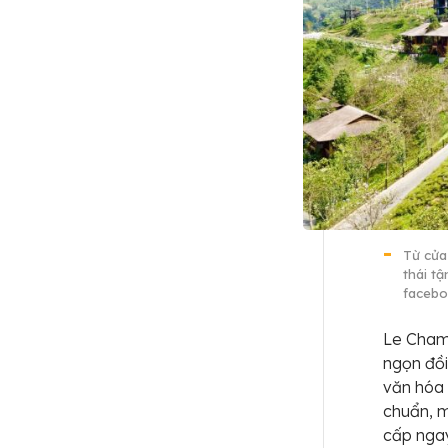
Từ cửa
thái t
facebo
Le Cham
ngọn đồ
văn hóa 
chuẩn, m
cấp ngay