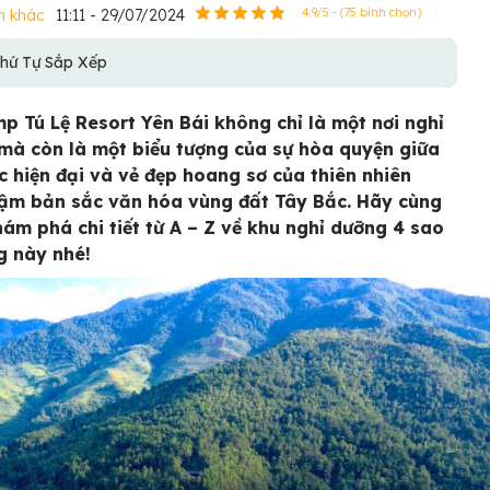
h khác
11:11 - 29/07/2024
4.9/5 - (75 bình chọn)
hứ Tự Sắp Xếp
p Tú Lệ Resort Yên Bái không chỉ là một nơi nghỉ
mà còn là một biểu tượng của sự hòa quyện giữa
úc hiện đại và vẻ đẹp hoang sơ của thiên nhiên
m bản sắc văn hóa vùng đất Tây Bắc. Hãy cùng
ám phá chi tiết từ A – Z về khu nghỉ dưỡng 4 sao
ng này nhé!