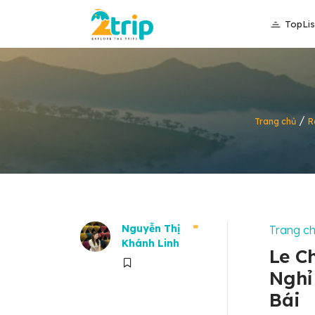
TopLis
/
Trang chủ
R
Nguyễn Thị
Trang c
Khánh Linh
Le C
Nghỉ
Bái