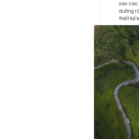
sao cao 
dưỡng rộ
thiết kế