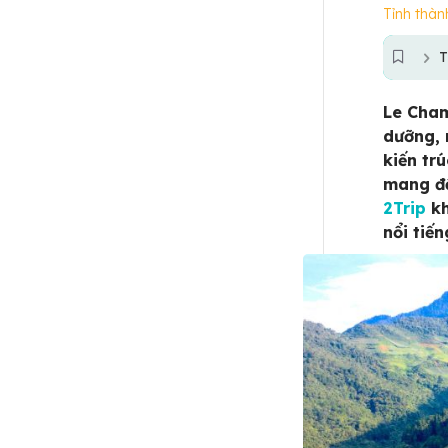
Tỉnh thàn
T
Le Cham
dưỡng, 
kiến tr
mang đậ
2Trip
kh
nổi tiế