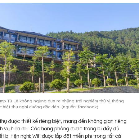
mp Tú Lệ không ngừng đưa ra những trải nghiệm thú vị thông
c biệt thự nghỉ dưỡng độc đáo. (nguồn: facebook)
 thự được thiết kế riêng biệt, mang đến không gian riêng
ch vụ hiện đại. Các hạng phòng được trang bị đầy đủ
ết bị tiện nghi: Wifi được lắp đặt miễn phí trong tất cả