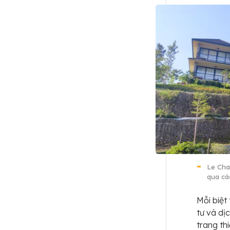
Le Cha
qua cá
Mỗi biệt
tư và dị
trang thi