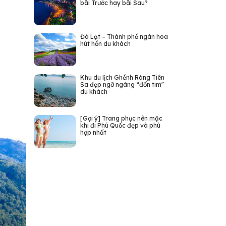
bãi Trước hay bãi Sau?
Đà Lạt – Thành phố ngàn hoa
hút hồn du khách
Khu du lịch Ghềnh Ráng Tiên
Sa đẹp ngỡ ngàng “đốn tim”
du khách
[Gợi ý] Trang phục nên mặc
khi đi Phú Quốc đẹp và phù
hợp nhất