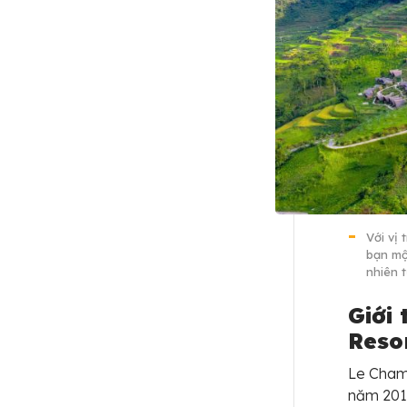
Với vị 
bạn mộ
nhiên 
Giới
Reso
Le Champ
năm 2019