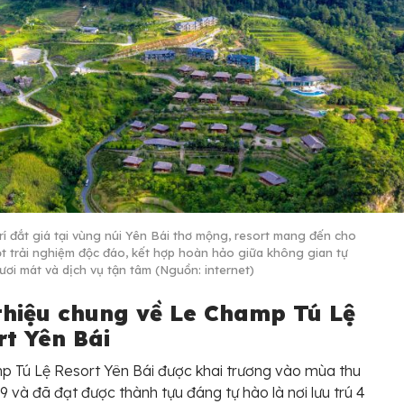
trí đắt giá tại vùng núi Yên Bái thơ mộng, resort mang đến cho
t trải nghiệm độc đáo, kết hợp hoàn hảo giữa không gian tự
tươi mát và dịch vụ tận tâm (Nguồn: internet)
 thiệu chung về Le Champ Tú Lệ
rt Yên Bái
 Tú Lệ Resort Yên Bái được khai trương vào mùa thu
 và đã đạt được thành tựu đáng tự hào là nơi lưu trú 4