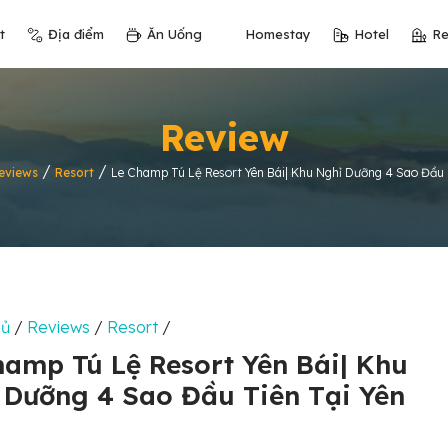
t
Địa điểm
Ăn Uống
Homestay
Hotel
Re
Review
/
/
eviews
Resort
Le Champ Tú Lệ Resort Yên Bái| Khu Nghỉ Dưỡng 4 Sao Đầu T
hủ
/
Reviews
/
Resort
/
hamp Tú Lệ Resort Yên Bái| Khu
 Dưỡng 4 Sao Đầu Tiên Tại Yên