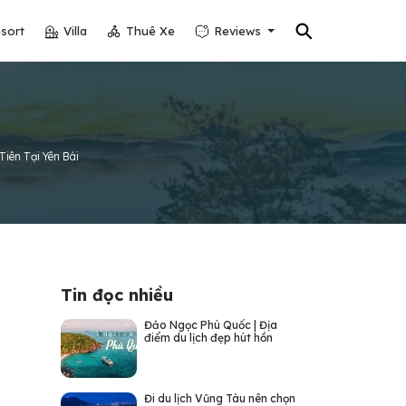
⚲
sort
Villa
Thuê Xe
Reviews
iên Tại Yên Bái
Tin đọc nhiều
Đảo Ngọc Phú Quốc | Địa
điểm du lịch đẹp hút hồn
Đi du lịch Vũng Tàu nên chọn