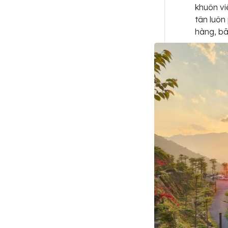
khuôn vi
tân luôn
hàng, bã