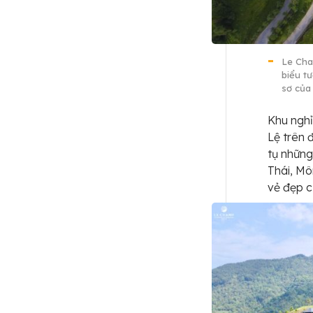
Le Cha
biểu t
sơ của
Khu nghỉ
Lệ trên 
tụ những
Thái, Mô
vẻ đẹp c