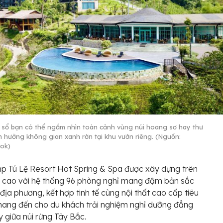
 sổ bạn có thể ngắm nhìn toàn cảnh vùng núi hoang sơ hay thư
ận hưởng không gian xanh rờn tại khu vườn riêng. (Nguồn:
ok)
p Tú Lệ Resort Hot Spring & Spa được xây dựng trên
i cao với hệ thống 96 phòng nghỉ mang đậm bản sắc
địa phương, kết hợp tinh tế cùng nội thất cao cấp tiêu
ang đến cho du khách trải nghiệm nghỉ dưỡng đẳng
 giữa núi rừng Tây Bắc.