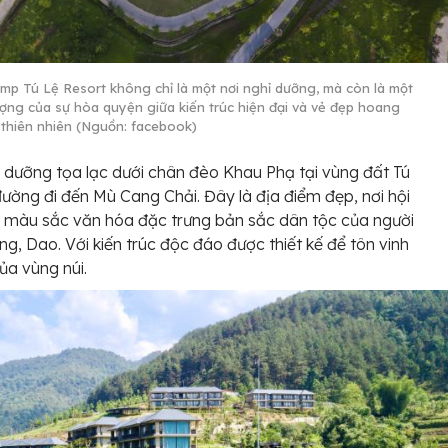
mp Tú Lệ Resort không chỉ là một nơi nghỉ dưỡng, mà còn là một
ượng của sự hòa quyện giữa kiến trúc hiện đại và vẻ đẹp hoang
 thiên nhiên (Nguồn: facebook)
 dưỡng tọa lạc dưới chân đèo Khau Phạ tại vùng đất Tú
đường đi đến Mù Cang Chải. Đây là địa điểm đẹp, nơi hội
 màu sắc văn hóa đặc trưng bản sắc dân tộc của người
ng, Dao. Với kiến trúc độc đáo được thiết kế để tôn vinh
ủa vùng núi.