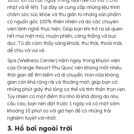
nhật và lễ tết). Tại đây sẽ cung cấp những liệu trình
chăm sóc sức khỏe và thư giãn từ những sản phẩm
có nguồn gốc 100% thiên nhiên và do các chuyên
viên lành nghề thực hiện. Giúp bạn khi trở ra sẽ quên
hết mọi mệt mỏi, muộn phiền, căng thẳng và bực
dọc. Từ đó cảm thấy sảng khoái, thư thái, thoải mái,
dễ chịu và vui vẻ.
Spa (Wellness Center) nằm ngay trong khuôn viên
của Orange Resort Phu Quoc nên không mất nhiều
thời gian để tìm kiếm và di chuyển. Hơn nữa không
gian còn khá rộng rãi và thoáng mát, giúp bạn có
những phút giây thả lỏng cơ thể và tinh thần trọn vẹn.
Tuy nhiên có một điểm trừ nhỏ là khá đông do nhu
cầu cao, bạn nên đặt trước 1 ngày và có mặt sớm
khoảng 10 phút so với giờ hẹn để có những trải
nghiệm tuyệt vời nhất.
3. Hồ bơi ngoài trời