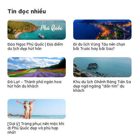
Tin đọc nhiều
Đảo Ngọc Phú Quốc | Địa điểm
Đi du lịch Vũng Tàu nên chọn
du lịch đẹp hút hồn
bãi Trước hay bãi Sau?
Đà Lạt – Thành phố ngàn hoa
Khu du lịch Ghềnh Ráng Tiên Sa
hút hồn du khách
đẹp ngỡ ngàng “đốn tim” du
khách
[Gợi ý] Trang phục nên mặc khi
đi Phú Quốc đẹp và phù hợp
nhất