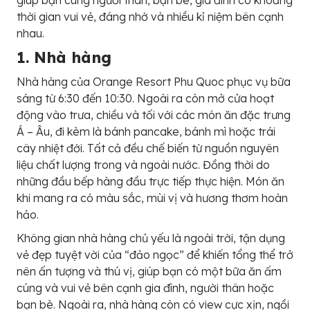
thời gian vui vẻ, đáng nhớ và nhiều kỉ niệm bên cạnh
nhau.
1. Nhà hàng
Nhà hàng của Orange Resort Phu Quoc phục vụ bữa
sáng từ 6:30 đến 10:30. Ngoài ra còn mở cửa hoạt
động vào trưa, chiều và tối với các món ăn đặc trưng
Á – Âu, đi kèm là bánh pancake, bánh mì hoặc trái
cây nhiệt đới. Tất cả đều chế biến từ nguồn nguyên
liệu chất lượng trong và ngoài nước. Đồng thời do
những đầu bếp hàng đầu trực tiếp thực hiện. Món ăn
khi mang ra có màu sắc, mùi vị và hương thơm hoàn
hảo.
Không gian nhà hàng chủ yếu là ngoài trời, tận dụng
vẻ đẹp tuyệt vời của “đảo ngọc” để khiến tổng thể trở
nên ấn tượng và thú vị, giúp bạn có một bữa ăn ấm
cúng và vui vẻ bên cạnh gia đình, người thân hoặc
bạn bè. Ngoài ra, nhà hàng còn có view cực xịn, ngồi