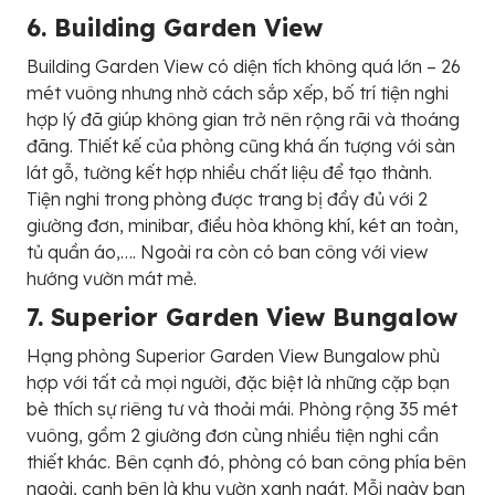
6. Building Garden View
Building Garden View có diện tích không quá lớn – 26
mét vuông nhưng nhờ cách sắp xếp, bố trí tiện nghi
hợp lý đã giúp không gian trở nên rộng rãi và thoáng
đãng. Thiết kế của phòng cũng khá ấn tượng với sàn
lát gỗ, tường kết hợp nhiều chất liệu để tạo thành.
Tiện nghi trong phòng được trang bị đầy đủ với 2
giường đơn, minibar, điều hòa không khí, két an toàn,
tủ quần áo,…. Ngoài ra còn có ban công với view
hướng vườn mát mẻ.
7. Superior Garden View Bungalow
Hạng phòng Superior Garden View Bungalow phù
hợp với tất cả mọi người, đặc biệt là những cặp bạn
bè thích sự riêng tư và thoải mái. Phòng rộng 35 mét
vuông, gồm 2 giường đơn cùng nhiều tiện nghi cần
thiết khác. Bên cạnh đó, phòng có ban công phía bên
ngoài, cạnh bên là khu vườn xanh ngát. Mỗi ngày bạn