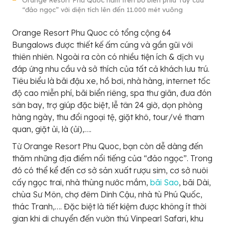
Orange Resort Phu Quoc nằm trên bờ biển phía Tây của
“đảo ngọc” với diện tích lên đến 11.000 mét vuông
Orange Resort Phu Quoc có tổng cộng 64
Bungalows được thiết kế ấm cúng và gần gũi với
thiên nhiên. Ngoài ra còn có nhiều tiện ích & dịch vụ
đáp ứng nhu cầu và sở thích của tất cả khách lưu trú.
Tiêu biểu là bãi đậu xe, hồ bơi, nhà hàng, internet tốc
độ cao miễn phí, bãi biển riêng, spa thư giãn, đưa đón
sân bay, trợ giúp đặc biệt, lễ tân 24 giờ, dọn phòng
hàng ngày, thu đổi ngoại tệ, giặt khô, tour/vé tham
quan, giặt ủi, là (ủi),….
Từ Orange Resort Phu Quoc, bạn còn dễ dàng đến
thăm những địa điểm nổi tiếng của “đảo ngọc”. Trong
đó có thể kể đến cơ sở sản xuất rượu sim, cơ sở nuôi
cấy ngọc trai, nhà thùng nước mắm,
bãi Sao
, bãi Dài,
chùa Sư Môn, chợ đêm Dinh Cậu, nhà tù Phú Quốc,
thác Tranh,…. Đặc biệt là tiết kiệm được không ít thời
gian khi di chuyển đến vườn thú Vinpearl Safari, khu