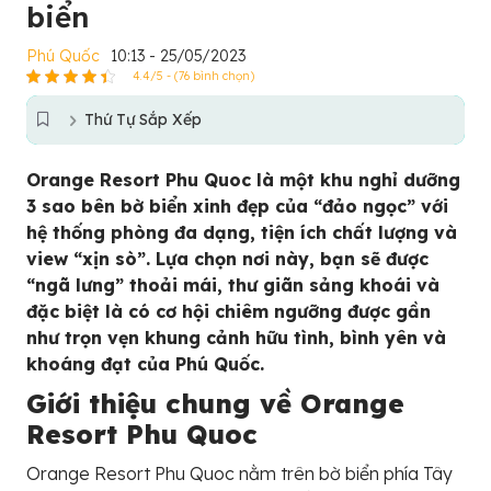
biển
Phú Quốc
10:13 - 25/05/2023
4.4/5 - (76 bình chọn)
Thứ Tự Sắp Xếp
Orange Resort Phu Quoc là một khu nghỉ dưỡng
3 sao bên bờ biển xinh đẹp của “đảo ngọc” với
hệ thống phòng đa dạng, tiện ích chất lượng và
view “xịn sò”. Lựa chọn nơi này, bạn sẽ được
“ngã lưng” thoải mái, thư giãn sảng khoái và
đặc biệt là có cơ hội chiêm ngưỡng được gần
như trọn vẹn khung cảnh hữu tình, bình yên và
khoáng đạt của Phú Quốc.
Giới thiệu chung về Orange
Resort Phu Quoc
Orange Resort Phu Quoc nằm trên bờ biển phía Tây