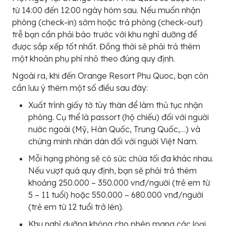
từ 14:00 đến 12:00 ngày hôm sau. Nếu muốn nhận
phòng (check-in) sớm hoặc trả phòng (check-out)
trễ bạn cần phải báo trước với khu nghỉ dưỡng để
được sắp xếp tốt nhất. Đồng thời sẽ phải trả thêm
một khoản phụ phí nhỏ theo đúng quy định.
Ngoài ra, khi đến Orange Resort Phu Quoc, bạn còn
cần lưu ý thêm một số điều sau đây:
Xuất trình giấy tờ tùy thân để làm thủ tục nhận
phòng. Cụ thể là passort (hộ chiếu) đối với người
nước ngoài (Mỹ, Hàn Quốc, Trung Quốc,…) và
chứng minh nhân dân đối với người Việt Nam.
Mỗi hạng phòng sẽ có sức chứa tối đa khác nhau.
Nếu vượt quá quy định, bạn sẽ phải trả thêm
khoảng 250.000 – 350.000 vnđ/người (trẻ em từ
5 – 11 tuổi) hoặc 550.000 – 680.000 vnđ/người
(trẻ em từ 12 tuổi trở lên).
Khu nghỉ dưỡng không cho phép mang các loại