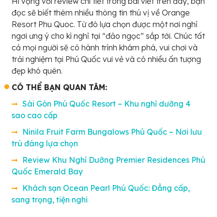
Hi vọng với review chi tiết trong bài viết trên đây, bạn
đọc sẽ biết thêm nhiều thông tin thú vị về Orange
Resort Phu Quoc. Từ đó lựa chọn được một nơi nghỉ
ngơi ưng ý cho kì nghỉ tại “đảo ngọc” sắp tới. Chúc tất
cả mọi người sẽ có hành trình khám phá, vui chơi và
trải nghiệm tại Phú Quốc vui vẻ và có nhiều ấn tượng
đẹp khó quên.
CÓ THỂ BẠN QUAN TÂM:
Sài Gòn Phú Quốc Resort – Khu nghỉ dưỡng 4
sao cao cấp
Ninila Fruit Farm Bungalows Phú Quốc – Nơi lưu
trú đáng lựa chọn
Review Khu Nghỉ Dưỡng Premier Residences Phú
Quốc Emerald Bay
Khách sạn Ocean Pearl Phú Quốc: Đẳng cấp,
sang trọng, tiện nghi