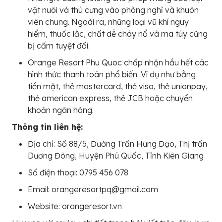
vật nuôi và thú cưng vào phòng nghỉ và khuôn
viên chung. Ngoài ra, những loại vũ khí nguy
hiểm, thuốc lắc, chất dễ cháy nổ và ma túy cũng
bị cấm tuyệt đối.
Orange Resort Phu Quoc chấp nhận hầu hết các
hình thức thanh toán phổ biến. Ví dụ như bằng
tiền mặt, thẻ mastercard, thẻ visa, thẻ unionpay,
thẻ american express, thẻ JCB hoặc chuyển
khoản ngân hàng.
Thông tin liên hệ:
Địa chỉ: Số 88/5, Đường Trần Hưng Đạo, Thị trấn
Dương Đông, Huyện Phú Quốc, Tỉnh Kiên Giang
Số điện thoại: 0795 456 078
Email: orangeresortpq@gmail.com
Website: orangeresort.vn