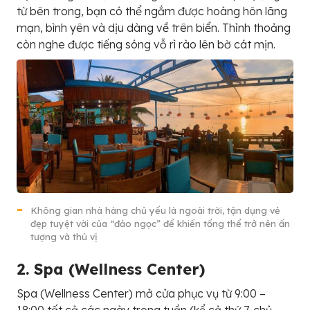
từ bên trong, bạn có thể ngắm được hoàng hôn lãng
mạn, bình yên và dịu dàng về trên biển. Thỉnh thoảng
còn nghe được tiếng sóng vỗ rì rào lên bờ cát mịn.
Không gian nhà hàng chủ yếu là ngoài trời, tận dụng vẻ
đẹp tuyệt vời của “đảo ngọc” để khiến tổng thể trở nên ấn
tượng và thú vị
2. Spa (Wellness Center)
Spa (Wellness Center) mở cửa phục vụ từ 9:00 –
18:00 tất cả các ngày trong tuần (kể cả thứ 7, chủ