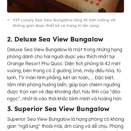
VIP Luxury Sea View Bungalow rộng 45 mét vuông với
không gian được thiết kế và trang trí ấm cúng
2. Deluxe Sea View Bungalow
Deluxe Sea View Bungalow là một trong những hạng
phòng dành cho hai người được yêu thích nhất tại
Orange Resort Phu Quoc. Diện tích phòng là 42 mét
vuông, bên trong có 2 giường 1m6, máy điều hòa, tủ
lạnh, TV màn hình phẳng, két an toàn,…. Đặc biệt,
tầm nhìn phòng hướng biển, giúp bạn chiêm ngưỡng
được trọn vẹn vẻ đẹp khoáng đạt, hữu tình của “đảo
ngọc”, nhất là vào thời khắc bình minh và hoàng hôn.
3. Superior Sea View Bungalow
Superior Sea View Bungalow là hạng phòng có không
gian “ngã lưng” thoải mái, ấm cúng và dễ chịu. Phòng