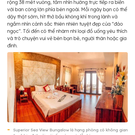
rộng 38 mét vuông, tầm nhìn hướng trực tiếp ra biển
với ban công lớn phía bên ngoài. Mỗi ngày bạn có thể
dậy thật sớm, hít thở bầu không khí trong lành và
ngắm nhìn cảnh sắc thiên nhiên tuyệt đẹp của “đảo
ngọc”. Tối đến có thể nhâm nhi loại đồ uống yêu thích
và trò chuyện vui vẻ bên bạn bè, người thân hoặc gia
đình.
Superior Sea View Bungalow là hạng phòng có không gian