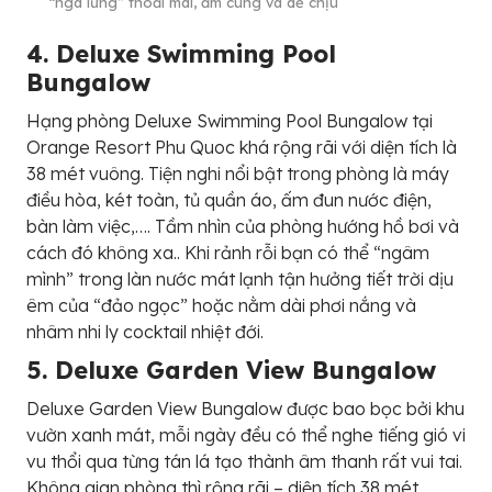
“ngã lưng” thoải mái, ấm cúng và dễ chịu
4. Deluxe Swimming Pool
Bungalow
Hạng phòng Deluxe Swimming Pool Bungalow tại
Orange Resort Phu Quoc khá rộng rãi với diện tích là
38 mét vuông. Tiện nghi nổi bật trong phòng là máy
điều hòa, két toàn, tủ quần áo, ấm đun nước điện,
bàn làm việc,…. Tầm nhìn của phòng hướng hồ bơi và
cách đó không xa.. Khi rảnh rỗi bạn có thể “ngâm
mình” trong làn nước mát lạnh tận hưởng tiết trời dịu
êm của “đảo ngọc” hoặc nằm dài phơi nắng và
nhâm nhi ly cocktail nhiệt đới.
5. Deluxe Garden View Bungalow
Deluxe Garden View Bungalow được bao bọc bởi khu
vườn xanh mát, mỗi ngày đều có thể nghe tiếng gió vi
vu thổi qua từng tán lá tạo thành âm thanh rất vui tai.
Không gian phòng thì rộng rãi – diện tích 38 mét