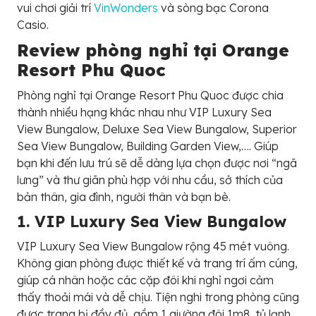
vui chơi giải trí
VinWonders
và sòng bạc Corona
Casio.
Review phòng nghỉ tại Orange
Resort Phu Quoc
Phòng nghỉ tại Orange Resort Phu Quoc được chia
thành nhiều hạng khác nhau như VIP Luxury Sea
View Bungalow, Deluxe Sea View Bungalow, Superior
Sea View Bungalow, Building Garden View,…. Giúp
bạn khi đến lưu trú sẽ dễ dàng lựa chọn được nơi “ngã
lưng” và thư giãn phù hợp với nhu cầu, sở thích của
bản thân, gia đình, người thân và bạn bè.
1. VIP Luxury Sea View Bungalow
VIP Luxury Sea View Bungalow rộng 45 mét vuông.
Không gian phòng được thiết kế và trang trí ấm cúng,
giúp cá nhân hoặc các cặp đôi khi nghỉ ngơi cảm
thấy thoải mái và dễ chịu. Tiện nghi trong phòng cũng
được trang bị đầy đủ, gồm 1 giường đôi 1m8, tủ lạnh,