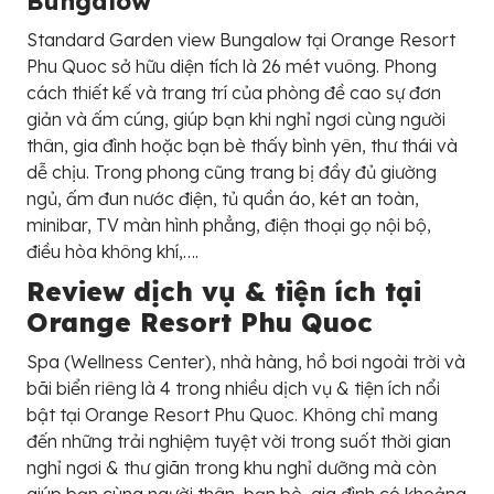
Bungalow
Standard Garden view Bungalow tại Orange Resort
Phu Quoc sở hữu diện tích là 26 mét vuông. Phong
cách thiết kế và trang trí của phòng đề cao sự đơn
giản và ấm cúng, giúp bạn khi nghỉ ngơi cùng người
thân, gia đình hoặc bạn bè thấy bình yên, thư thái và
dễ chịu. Trong phong cũng trang bị đầy đủ giường
ngủ, ấm đun nước điện, tủ quần áo, két an toàn,
minibar, TV màn hình phẳng, điện thoại gọ nội bộ,
điều hòa không khí,….
Review dịch vụ & tiện ích tại
Orange Resort Phu Quoc
Spa (Wellness Center), nhà hàng, hồ bơi ngoài trời và
bãi biển riêng là 4 trong nhiều dịch vụ & tiện ích nổi
bật tại Orange Resort Phu Quoc. Không chỉ mang
đến những trải nghiệm tuyệt vời trong suốt thời gian
nghỉ ngơi & thư giãn trong khu nghỉ dưỡng mà còn
giúp bạn cùng người thân, bạn bè, gia đình có khoảng