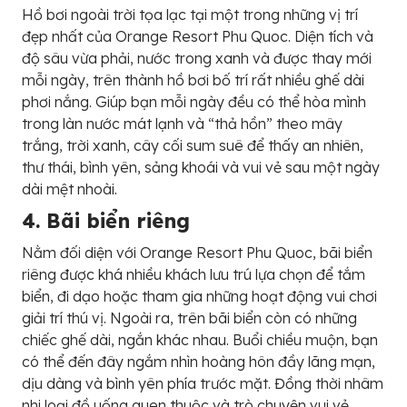
Hồ bơi ngoài trời tọa lạc tại một trong những vị trí
đẹp nhất của Orange Resort Phu Quoc. Diện tích và
độ sâu vừa phải, nước trong xanh và được thay mới
mỗi ngày, trên thành hồ bơi bố trí rất nhiều ghế dài
phơi nắng. Giúp bạn mỗi ngày đều có thể hòa mình
trong làn nước mát lạnh và “thả hồn” theo mây
trắng, trời xanh, cây cối sum suê để thấy an nhiên,
thư thái, bình yên, sảng khoái và vui vẻ sau một ngày
dài mệt nhoài.
4. Bãi biển riêng
Nằm đối diện với Orange Resort Phu Quoc, bãi biển
riêng được khá nhiều khách lưu trú lựa chọn để tắm
biển, đi dạo hoặc tham gia những hoạt động vui chơi
giải trí thú vị. Ngoài ra, trên bãi biển còn có những
chiếc ghế dài, ngắn khác nhau. Buổi chiều muộn, bạn
có thể đến đây ngắm nhìn hoàng hôn đầy lãng mạn,
dịu dàng và bình yên phía trước mặt. Đồng thời nhâm
nhi loại đồ uống quen thuộc và trò chuyện vui vẻ