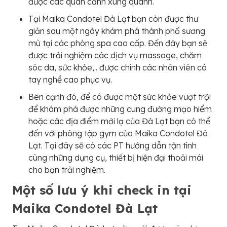
được các quan cảnh xung quanh.
Tại Maika Condotel Đà Lạt bạn còn được thư
giản sau một ngày khám phá thành phố sương
mù tại các phòng spa cao cấp. Đến đây bạn sẽ
được trải nghiệm các dịch vụ massage, chăm
sóc da, sức khỏe,.. được chính các nhân viên có
tay nghề cao phục vụ.
Bên cạnh đó, để có được một sức khỏe vượt trội
để khám phá được những cung đường mạo hiểm
hoặc các địa điểm mới lạ của Đà Lạt bạn có thể
đến với phòng tập gym của Maika Condotel Đà
Lạt. Tại đây sẽ có các PT hướng dẫn tận tình
cùng những dụng cụ, thiết bị hiện đại thoải mái
cho bạn trải nghiệm.
Một số lưu ý khi check in tại
Maika Condotel Đà Lạt