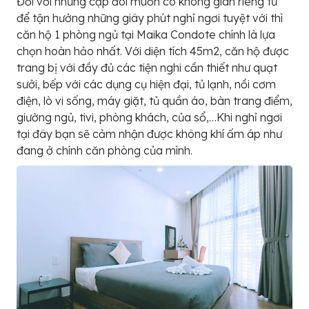
Đối với những cặp đôi muốn có không gian riêng tư
để tận hưởng những giây phút nghỉ ngơi tuyệt với thì
căn hộ 1 phòng ngủ tại Maika Condote chính là lựa
chọn hoàn hảo nhất. Với diện tích 45m2, căn hộ được
trang bị với đầy đủ các tiện nghi cần thiết như quạt
sưởi, bếp với các dụng cụ hiện đại, tủ lạnh, nồi cơm
điện, lò vi sống, máy giặt, tủ quần áo, bàn trang điểm,
giường ngủ, tivi, phòng khách, của sổ,…Khi nghỉ ngơi
tại đây bạn sẽ cảm nhận được không khí ấm áp như
đang ở chính căn phòng của mình.