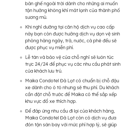
bàn ghế ngoài trời dành cho những ai muốn
tận hưởng không khí mát lạnh của thành phố
sương mù.
Khi nghỉ dưỡng tại căn hộ dịch vụ cao cấp
này bạn còn được hưởng dịch vụ dọn vệ sinh
phòng hàng ngày, trà, nước, cà phê đều sẽ
được phục vụ miễn phí.
Lễ tân và bảo vệ của chỗ nghỉ sẽ luôn túc
trực 24/24 để phục vụ các nhu cầu phát sinh
của khách lưu trú.
Maika Condotel Đà Lạt có chuẩn bị chỗ đậu
xe dành cho ô tô nhưng sẽ thu phí. Du khách
cần đặt chỗ trước để Maika có thể sắp xếp
khu vực đổ xe thích hợp.
Để đáp ứng nhu cầu đi lại của khách hàng,
Maika Condotel Đà Lạt còn có dịch vụ đưa
đón tận sân bay với mức phí hợp lý, sẽ giúp