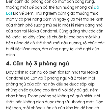
Bên cạnh đó, phòng còn có một ban công rộng,
thoáng mát để bạn có thể tận hưởng không khí
Đà
Lạt
lúc về đêm. Trải nghiệm cảm giác thưởng thức
một ly cà phê nóng đậm vị ngay giữa tiết trời se lạnh
của thành phố sương mù sẽ là một kỉ niệm đáng nhớ
của bạn tại Maika Condotel. Cũng giống như các căn
hộ khác, tại đây cũng sẽ chuẩn bị cho bạn một khu
bếp riêng để có thể thoải mái nấu nướng, tổ chức các
buổi tiệc lãng mạn, ấm cúng ngay tại chỗ nghỉ của
mình.
4. Căn hộ 3 phòng ngủ
Đây chính là căn hộ có diện tích lớn nhất tại Maika
Condotel Đà Lạt với 3 phòng ngủ và 2 toilet. Mỗi
phòng ngủ của căn hộ này đều sẽ được sắp xếp
những chiếc giường cao êm ái với đầy đủ gối, nệm,
chăn bông. Trong phòng sẽ không có quá nhiều nội
thất, nên không gian được rộng rãi, thoáng mát. Đặc
biệt hơn, mỗi phòng luôn có cửa kính lớn để bạn có