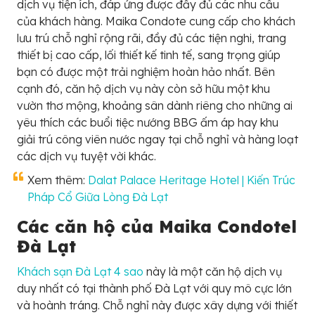
dịch vụ tiện ích, đáp ứng được đầy đủ các nhu cầu
của khách hàng. Maika Condote cung cấp cho khách
lưu trú chỗ nghỉ rộng rãi, đầy đủ các tiện nghi, trang
thiết bị cao cấp, lối thiết kế tinh tế, sang trọng giúp
bạn có được một trải nghiệm hoàn hảo nhất. Bên
cạnh đó, căn hộ dịch vụ này còn sở hữu một khu
vườn thơ mộng, khoảng sân dành riêng cho những ai
yêu thích các buổi tiệc nướng BBG ấm áp hay khu
giải trú công viên nước ngay tại chỗ nghỉ và hàng loạt
các dịch vụ tuyệt vời khác.
Xem thêm:
Dalat Palace Heritage Hotel | Kiến Trúc
Pháp Cổ Giữa Lòng Đà Lạt
Các căn hộ của
Maika Condotel
Đà Lạt
Khách sạn Đà Lạt 4 sao
này là một căn hộ dịch vụ
duy nhất có tại thành phố Đà Lạt với quy mô cực lớn
và hoành tráng. Chỗ nghỉ này được xây dựng với thiết