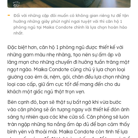
Đối với những cặp đôi muốn có không gian riêng tư để tận
hưởng những giây phút nghỉ ngơi tuyệt với thì căn hộ 1
phòng ngủ tại Maika Condote chính là lựa chọn hoàn hảo
nhất.
Đặc biệt hơn, căn hộ 1 phòng ngủ được thiết kế với
những gam màu nhẹ nhàng, tạo nên sự ấm áp và
lãng mạn cho những chuyến đi hưởng tuần trăng mật
ngọt ngào. Maika Condote cũng chú ý lựa chọn loại
giường cao êm ái, nệm, gói, chăn đều lựa chọn những
loại cao cấp, giữ ấm cực tốt để mang đến cho du
khách một giấc ngủ thật trọn vẹn.
Bên cạnh đó, bạn sẽ thật sự bất ngờ khi vừa bước
vào căn phòng sẽ ấn tượng ngay với thiết kế đón ánh
sáng tự nhiên qua các khe cửa sổ. Căn phòng sẽ luôn
tràn ngập những tia nắng ấm áp đủ để bạn cảm thấy
bình yên và thoải mái. Maika Condote còn tinh tế lựa