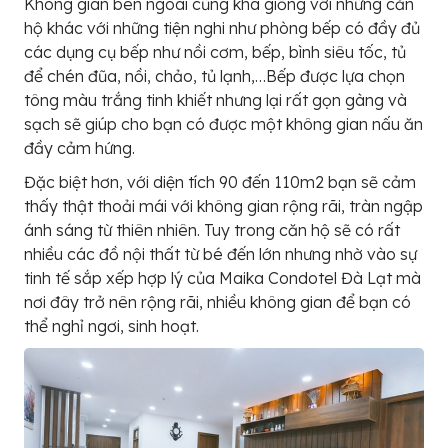
Không gian bên ngoài cũng khá giống với những căn
hộ khác với những tiện nghi như phòng bếp có đầy đủ
các dụng cụ bếp như nồi cơm, bếp, bình siêu tốc, tủ
để chén đũa, nồi, chảo, tủ lạnh,…Bếp được lựa chọn
tông màu trắng tinh khiết nhưng lại rất gọn gàng và
sạch sẽ giúp cho bạn có được một không gian nấu ăn
đầy cảm hứng.
Đặc biệt hơn, với diện tích 90 đến 110m2 bạn sẽ cảm
thấy thật thoải mái với không gian rộng rãi, tràn ngập
ánh sáng từ thiên nhiên. Tuy trong căn hộ sẽ có rất
nhiều các đồ nội thất từ bé đến lớn nhưng nhờ vào sự
tinh tế sắp xếp hợp lý của Maika Condotel Đà Lạt mà
nơi đây trở nên rộng rãi, nhiều không gian để bạn có
thể nghỉ ngơi, sinh hoạt.