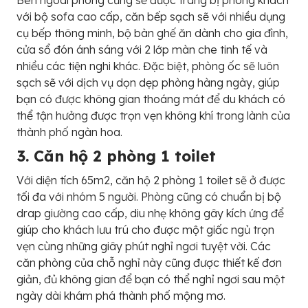
Bên ngoài phòng cũng sẽ được trang bị phòng khách
với bộ sofa cao cấp, căn bếp sạch sẽ với nhiều dụng
cụ bếp thông minh, bộ bàn ghế ăn dành cho gia đình,
cửa sổ đón ánh sáng với 2 lớp màn che tinh tế và
nhiều các tiện nghi khác. Đặc biệt, phòng ốc sẽ luôn
sạch sẽ với dịch vụ dọn dẹp phòng hàng ngày, giúp
bạn có được không gian thoáng mát để du khách có
thể tận hưởng được trọn vẹn không khí trong lành của
thành phố ngàn hoa.
3. Căn hộ 2 phòng 1 toilet
Với diện tích 65m2, căn hộ 2 phòng 1 toilet sẽ ở được
tối đa với nhóm 5 người. Phòng cũng có chuẩn bị bộ
drap giường cao cấp, diu nhẹ không gây kích ứng để
giúp cho khách lưu trú cho được một giấc ngủ trọn
vẹn cùng những giây phút nghỉ ngơi tuyệt vời. Các
căn phòng của chỗ nghỉ này cũng được thiết kế đơn
giản, đủ không gian để bạn có thể nghỉ ngơi sau một
ngày dài khám phá thành phố mộng mơ.