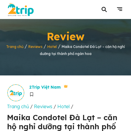
⚲
Review
/
/
/
Trang chủ
Reviews
Hotel
Maika Condotel Đà Lạt – căn hộ nghỉ
dưỡng tại thành phố ngàn hoa
2Trip Việt Nam
Trang chủ
/
Reviews
/
Hotel
/
Maika Condotel Đà Lạt – căn
hộ nghỉ dưỡng tại thành phố