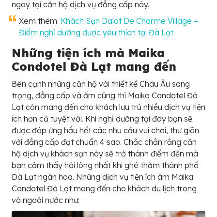
ngay tại căn hộ dịch vụ đẳng cấp này.
Xem thêm:
Khách Sạn Dalat De Charme Village –
Điểm nghỉ dưỡng được yêu thích tại Đà Lạt
Những tiện ích mà Maika
Condotel Đà Lạt mang đến
Bên cạnh những căn hộ với thiết kế Châu Âu sang
trọng, đẳng cấp và ấm cúng thì Maika Condotel Đà
Lạt còn mang đến cho khách lưu trú nhiều dịch vụ tiện
ích hơn cả tuyệt vời. Khi nghỉ dưỡng tại đây bạn sẽ
được đáp ứng hầu hết các nhu cầu vui chơi, thư giãn
với đẳng cấp đạt chuẩn 4 sao. Chắc chắn rằng căn
hộ dịch vụ khách sạn này sẽ trở thành điểm đến mà
bạn cảm thấy hài lòng nhất khi ghé thăm thành phố
Đà Lạt ngàn hoa. Những dịch vụ tiện ích àm Maika
Condotel Đà Lạt mang đến cho khách du lịch trong
và ngoài nước như: