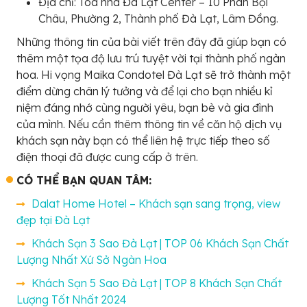
Địa chỉ: Tòa nhà Đà Lạt Center – 10 Phan Bội
Châu, Phường 2, Thành phố Đà Lạt, Lâm Đồng.
Những thông tin của bài viết trên đây đã giúp bạn có
thêm một tọa độ lưu trú tuyệt vời tại thành phố ngàn
hoa. Hi vọng Maika Condotel Đà Lạt sẽ trở thành một
điểm dừng chân lý tưởng và để lại cho bạn nhiều kỉ
niệm đáng nhớ cùng người yêu, bạn bè và gia đình
của mình. Nếu cần thêm thông tin về căn hộ dịch vụ
khách sạn này bạn có thể liên hệ trực tiếp theo số
điện thoại đã được cung cấp ở trên.
CÓ THỂ BẠN QUAN TÂM:
Dalat Home Hotel – Khách sạn sang trọng, view
đẹp tại Đà Lạt
Khách Sạn 3 Sao Đà Lạt | TOP 06 Khách Sạn Chất
Lượng Nhất Xứ Sở Ngàn Hoa
Khách Sạn 5 Sao Đà Lạt | TOP 8 Khách Sạn Chất
Lượng Tốt Nhất 2024