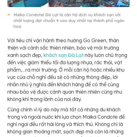
Maika Condotel Đà Lạt là căn hộ dịch vụ khách sạn với
chất lượng đạt chuẩn 4 sao duy nhất tại thành phố ngàn
hoa
Với tiêu chí vận hành theo hướng Go Green, thân
thiện với cảnh sắc thiên nhiên, bảo vệ môi trường
xanh sạch đẹp,
khách sạn Đà Lạt
này luôn chú trọng
đến việc giảm thiểu tối đa lượng nhựa, rác thải, vật
phẩm,…ra môi trường. Ở mỗi căn hộ hoặc nhiều khu
vực của chỗ nghỉ đều sẽ có những thông điệp, lời
nhắn nhủ ý nghĩa đến khách hàng để có thể cùng
nhau bảo vệ được cảnh quan thiên nhiên cũng như
không khí trong lành của nơi đây.
Cũng chính vì lý do này mà tất cả những du khách
trong và ngoài nước khi lựa chọn Maika Condote để
nghỉ ngơi đều rất hài lòng và thích thú. Không chỉ là
không gian thoáng mát, sạch đẹp mà còn là những