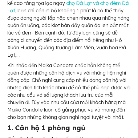
kế cao tầng tọa lạc ngay
chợ Đà Lạt và chợ đêm Đà
Lạt
, bạn chỉ cần đi bộ khoảng 1 phút là có thể thấy
được dòng người tấp nập chen nhau qua những hàng
quán ăn uống, các kiot bán đầy quần áo len bắt mắt
lúc về đêm. Bên cạnh đó, từ đây bạn cũng sẽ dễ
dàng di chuyển đến các địa điểm nổi tiếng như Hồ
Xuân Hương, Quảng trường Lâm Viên, vườn hoa Đà
Lạt,…
Khi nhắc đến Maika Condote chắc hẳn không thể
quên được những căn hộ dịch vụ với những tiện nghi
đẳng cấp. Chỗ nghỉ cung cấp nhiều dạng căn hộ với
những diện tích khác nhau để có thể phù hợp được với
các nhu cầu và số lượng khách lưu trú của mỗi
chuyến đi. Tùy vào nhu cầu của mỗi khách hàng mà
Maika Condote luôn cố gắng phục vụ và mang đến
cho bạn những không gian nghỉ ngơi tuyệt vời nhất.
1. Căn hộ 1 phòng ngủ