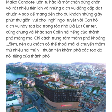
Maika Condote luôn tự hào là một chốn dừng chân
với rất nhiều tiện ích và những dịch vụ đẳng cấp đạt
chuẩn 4 sao để mang đến cho du khách những giây
phút thư giãn, vui chơi, nghỉ ngơi tuyệt vời. Căn hộ
dịch vụ này tọa lạc trong tòa nhà Đà Lạt Center,
cùng chung với khác sạn Collin nổi tiếng của thành
phố mộng mơ. Chỉ cách trung tâm thành phố khoảng
1,5km, nên du khách có thể thoải mái di chuyển thăm
thú nhiều nơi thú vị, thuận tiện khám phá các tọa độ
nổi tiếng của thành phố.