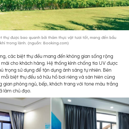
ệt thự được bao quanh bởi thảm thực vật tươi tốt, mang đến bầu
khí trong lành. (nguồn: Booking.com)
ng, các biệt thự đều mang đến không gian sống rộng
ải mái cho khách hàng. Hệ thống kính chống tia UV được
hú trọng sử dụng để tận dụng ánh sáng tự nhiên. Bên
 mỗi biệt thự đều sở hữu hồ bơi riêng và sân hiên cùng
g gian phòng ngủ, bếp, khách trang với tone màu trắng
ã làm chủ đạo.