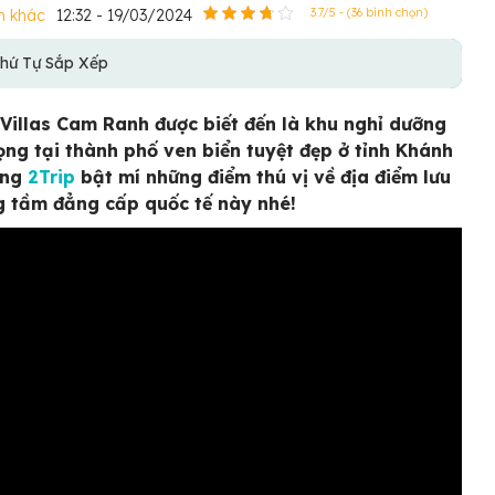
h khác
12:32 - 19/03/2024
3.7/5 - (36 bình chọn)
hứ Tự Sắp Xếp
Villas Cam Ranh được biết đến là khu nghỉ dưỡng
ọng tại thành phố ven biển tuyệt đẹp ở tỉnh Khánh
ùng
2Trip
bật mí những điểm thú vị về địa điểm lưu
g tầm đẳng cấp quốc tế này nhé!