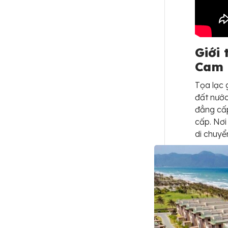
Giới 
Cam 
Tọa lạc 
đất nước
đẳng cấ
cấp. Nơi
di chuyể