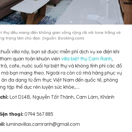
ệt thự đều mang đến không gian sống rộng rãi với tone trắng và
ng trọng làm chủ đạo. (nguồn: Booking.com)
chuỗi villa này, bạn sẽ được miễn phí dịch vụ xe điện khi
 tham quan toàn khuôn viên
villa biệt thự Cam Ranh
,
trà, cafe, nước suối tại biệt thự và không tính phí các đồ
i mà bạn mang theo. Ngoài ra còn có nhà hàng phục vụ
 ăn đa dạng từ ẩm thực Việt Nam đến quốc tế, phòng
ng tập thể dục rèn luyện sức khỏe,….
chỉ:
Lot D14B, Nguyễn Tất Thành, Cam Lâm, Khánh
a
iện thoại:
0794 567 885
il:
luminavillas.camranh@gmail.com