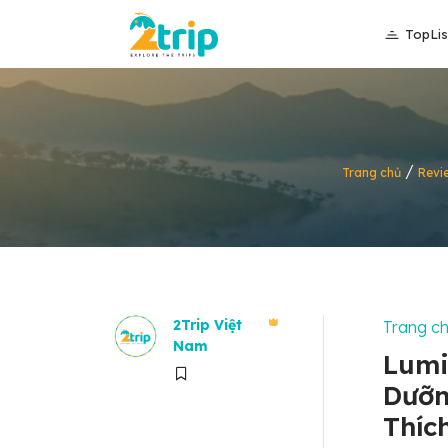
TopLis
/
Trang chủ
Revi
2Trip Việt
Trang c
Nam
Lumi
Dưỡn
Thíc