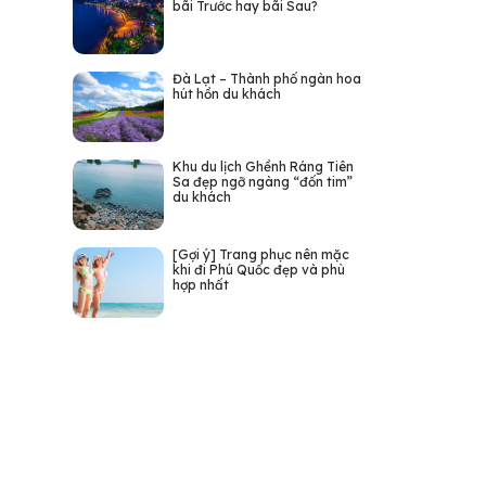
bãi Trước hay bãi Sau?
Đà Lạt – Thành phố ngàn hoa
hút hồn du khách
Khu du lịch Ghềnh Ráng Tiên
Sa đẹp ngỡ ngàng “đốn tim”
du khách
[Gợi ý] Trang phục nên mặc
khi đi Phú Quốc đẹp và phù
hợp nhất