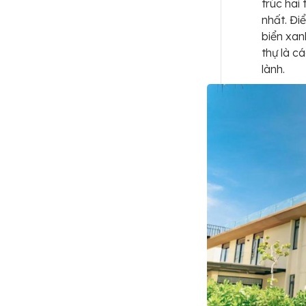
trúc hai
nhất. Đi
biển xan
thự là c
lành.