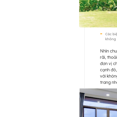
Các bi
không 
Nhìn chu
rãi, tho
đơn vị c
cạnh đó,
với khôn
trang nh