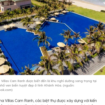
 Villas Cam Ranh được biết đến là khu nghỉ dưỡng sang trọng tại
phố ven biển tuyệt đẹp ở tỉnh Khánh Hòa. (nguồn:
ook.com)
na Villas Cam Ranh, các biệt thự được xây dựng với kiến