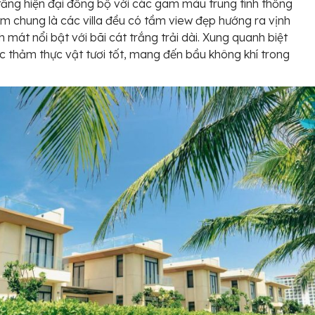
 tầng hiện đại đồng bộ với các gam màu trung tính thống
ểm chung là các villa đều có tầm view đẹp hướng ra vịnh
h mát nổi bật với bãi cát trắng trải dài. Xung quanh biệt
ác thảm thực vật tươi tốt, mang đến bầu không khí trong