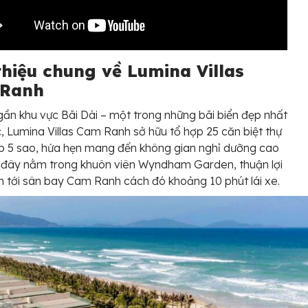
thiệu chung về Lumina Villas
Ranh
gần khu vực Bãi Dài – một trong những bãi biển đẹp nhất
, Lumina Villas Cam Ranh sở hữu tổ hợp 25 căn biệt thự
p 5 sao, hứa hẹn mang đến không gian nghỉ dưỡng cao
 đây nằm trong khuôn viên Wyndham Garden, thuận lợi
n tới sân bay Cam Ranh cách đó khoảng 10 phút lái xe.