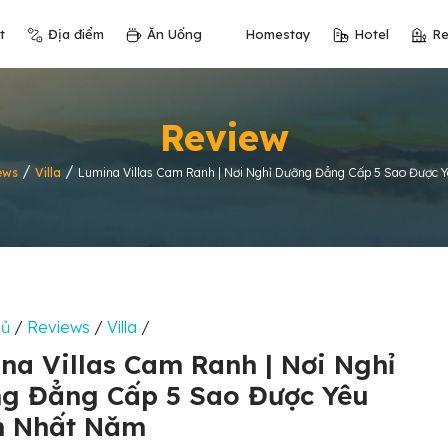
t
Địa điểm
Ăn Uống
Homestay
Hotel
Re
Review
/
/
ews
Villa
Lumina Villas Cam Ranh | Nơi Nghỉ Dưỡng Đẳng Cấp 5 Sao Được 
hủ
/
Reviews
/
Villa
/
na Villas Cam Ranh | Nơi Nghỉ
g Đẳng Cấp 5 Sao Được Yêu
h Nhất Năm