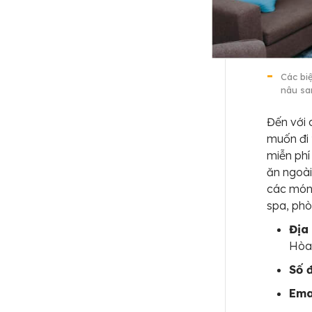
Các bi
nâu sa
Đến với 
muốn đi
miễn phí 
ăn ngoà
các món
spa, phò
Địa 
Hò
Số đ
Ema