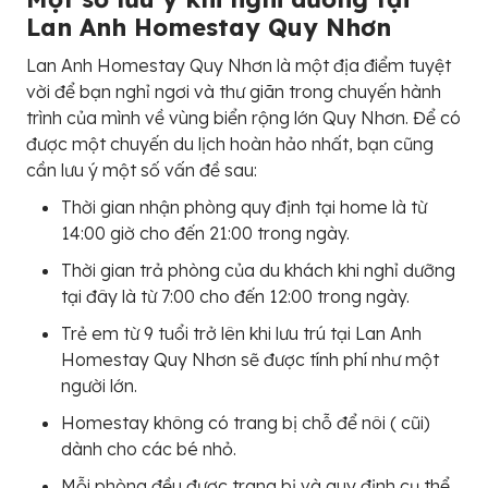
Lan Anh Homestay Quy Nhơn
Lan Anh Homestay Quy Nhơn là một địa điểm tuyệt
vời để bạn nghỉ ngơi và thư giãn trong chuyến hành
trình của mình về vùng biển rộng lớn Quy Nhơn. Để có
được một chuyến du lịch hoàn hảo nhất, bạn cũng
cần lưu ý một số vấn đề sau:
Thời gian nhận phòng quy định tại home là từ
14:00 giờ cho đến 21:00 trong ngày.
Thời gian trả phòng của du khách khi nghỉ dưỡng
tại đây là từ 7:00 cho đến 12:00 trong ngày.
Trẻ em từ 9 tuổi trở lên khi lưu trú tại Lan Anh
Homestay Quy Nhơn sẽ được tính phí như một
người lớn.
Homestay không có trang bị chỗ để nôi ( cũi)
dành cho các bé nhỏ.
Mỗi phòng đều được trang bị và quy định cụ thể