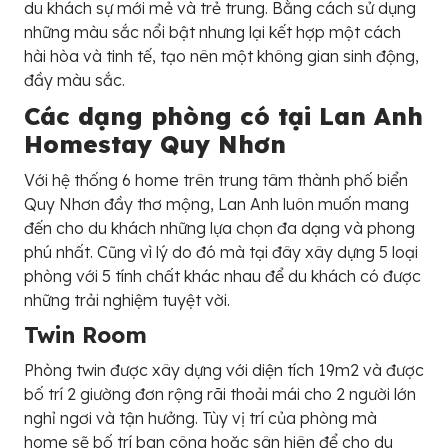
du khách sự mới mẻ và trẻ trung. Bằng cách sử dụng
những màu sắc nổi bật nhưng lại kết hợp một cách
hài hòa và tinh tế, tạo nên một không gian sinh động,
đầy màu sắc.
Các dạng phòng có tại
Lan Anh
Homestay Quy Nhơn
Với hệ thống 6 home trên trung tâm thành phố biển
Quy Nhơn đầy thơ mộng, Lan Anh luôn muốn mang
đến cho du khách những lựa chọn đa dạng và phong
phú nhất. Cũng vì lý do đó mà tại đây xây dựng 5 loại
phòng với 5 tính chất khác nhau để du khách có được
những trải nghiệm tuyệt vời.
Twin Room
Phòng twin được xây dựng với diện tích 19m2 và được
bố trí 2 giường đơn rộng rãi thoải mái cho 2 người lớn
nghỉ ngơi và tận hưởng. Tùy vị trí của phòng mà
home sẽ bố trí ban công hoặc sân hiên để cho du