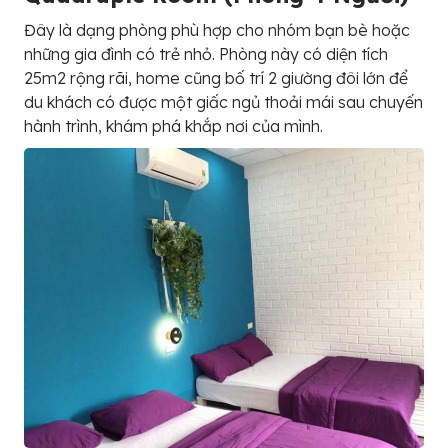
Đây là dạng phòng phù hợp cho nhóm bạn bè hoặc
những gia đình có trẻ nhỏ. Phòng này có diện tích
25m2 rộng rãi, home cũng bố trí 2 giường đôi lớn để
du khách có được một giấc ngủ thoải mái sau chuyến
hành trình, khám phá khắp nơi của mình.