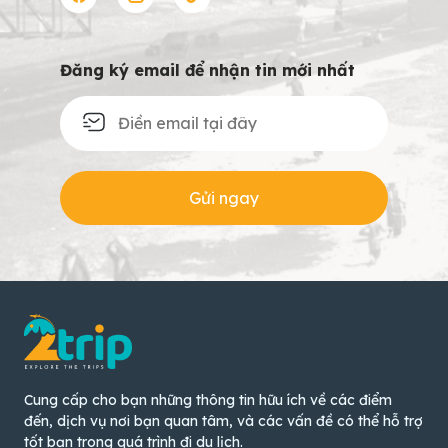
Đăng ký email để nhận tin mới nhất
Gửi ngay
Cung cấp cho bạn những thông tin hữu ích về các điểm
đến, dịch vụ nơi bạn quan tâm, và các vấn đề có thể hỗ trợ
tốt bạn trong quá trình đi du lịch.