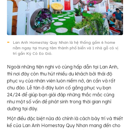
Lan Anh Homestay Quy Nhơn là hệ thống gồm 6 home
nằm ngay tại trung tâm thành phố biển và 1 nhà gỗ có vị
trí gần Kỳ Cò Eo Gió.
Ngoài những tiện nghi vô cùng hấp dẫn tại Lan Anh,
thì nơi đây còn thu hút nhiều du khách bởi thái độ
phục vụ của nhân viên luôn niềm nở, ân cần và rất
chu đáo. Lễ tân ở đây luôn cố gắng phục vụ bạn
24/24 để giúp bạn giải đáp những thắc mắc cũng
như một số vấn đề phát sinh trong thời gian nghỉ
dưỡng tại đây.
Một điều đặc biệt nữa đó chính là cách bày trí và thiết
kế của
Lan Anh Homestay Quy Nhơn mang đến cho