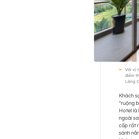
Với vị
điểm t
Làng C
Khách sạ
“ruộng b
Hotel là
ngoài sa
cấp rất 
sảnh nằm