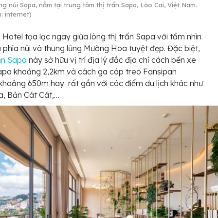
ng núi Sapa, nằm tại trung tâm thị trấn Sapa, Lào Cai, Việt Nam.
: internet)
Hotel tọa lạc ngay giữa lòng thị trấn Sapa với tầm nhìn
 phía núi và thung lũng Mường Hoa tuyệt đẹp. Đặc biệt,
ạn Sapa
này sở hữu vị trí địa lý đắc địa chỉ cách bến xe
apa khoảng 2,2km và cách ga cáp treo Fansipan
hoảng 650m hay rất gần với các điểm du lịch khác như
a, Bản Cát Cát,…