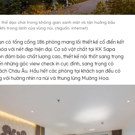
 thể dạo chơi trong không gian xanh mát và tận hưởng bầu
khí trong lành của vùng núi. (Nguồn: internet)
n có tổng cổng 186 phòng mang lối thiết kế cổ điển kết
hòa với nét đẹp hiện đại. Cơ sở vật chất tại KK Sapa
ôn đảm bảo chất lượng cao, thiết kế nội thất sang trọng
 những góc view check in cực đỉnh, sang trọng có
ch Châu Âu. Hầu hết các phòng tại khách sạn đều có
 với hướng nhìn ra núi và thung lũng Mường Hoa.