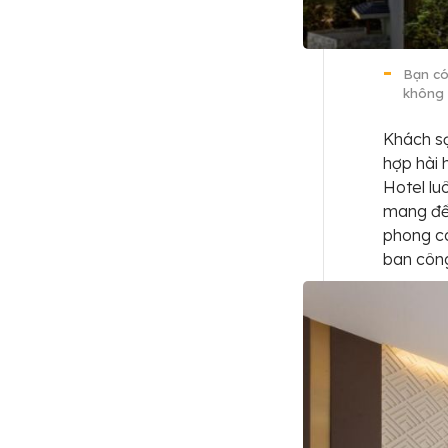
Bạn có
không 
Khách sạ
hợp hài 
Hotel lu
mang đến
phong cá
ban công