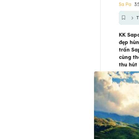
Sa Pa
3:
T
KK Sapa
đẹp hùn
trấn Sa
cùng t
thu hút