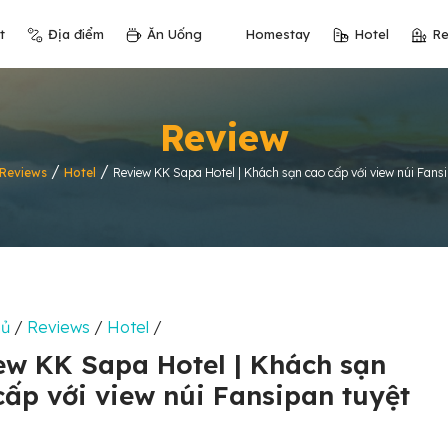
t
Địa điểm
Ăn Uống
Homestay
Hotel
Re
Review
/
/
Reviews
Hotel
Review KK Sapa Hotel | Khách sạn cao cấp với view núi Fans
hủ
/
Reviews
/
Hotel
/
ew KK Sapa Hotel | Khách sạn
cấp với view núi Fansipan tuyệt