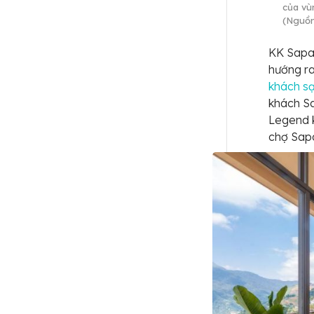
của vù
(Nguồn
KK Sapa 
hướng ra
khách s
khách S
Legend k
chợ Sap