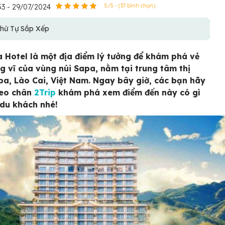
53 - 29/07/2024
5/5 - (37 bình chọn)
hứ Tự Sắp Xếp
 Hotel là một địa điểm lý tưởng để khám phá vẻ
g vĩ của vùng núi Sapa, nằm tại trung tâm thị
pa, Lào Cai, Việt Nam. Ngay bây giờ, các bạn hãy
heo chân
2Trip
khám phá xem điểm đến này có gì
 du khách nhé!