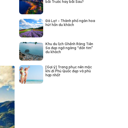
bãi Trước hay bãi Sau?
Đà Lạt – Thành phố ngàn hoa
hút hồn du khách
Khu du lịch Ghềnh Ráng Tiên
Sa đẹp ngỡ ngàng “đốn tim”
du khách
[Gợi ý] Trang phục nên mặc
khi đi Phú Quốc đẹp và phù
hợp nhất