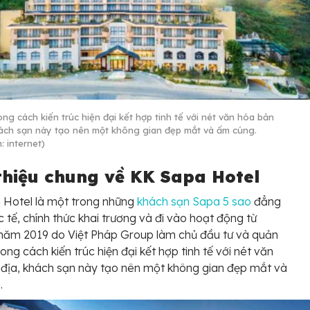
ng cách kiến trúc hiện đại kết hợp tinh tế với nét văn hóa bản
hách sạn này tạo nên một không gian đẹp mắt và ấm cúng.
: internet)
 thiệu chung về KK Sapa Hotel
 Hotel là một trong những
khách sạn Sapa 5 sao
đẳng
 tế, chính thức khai trương và đi vào hoạt động từ
năm 2019 do Việt Pháp Group làm chủ đầu tư và quản
hong cách kiến trúc hiện đại kết hợp tinh tế với nét văn
địa, khách sạn này tạo nên một không gian đẹp mắt và
.