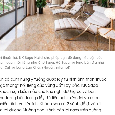
 trí thuận lợi, KK Sapa Hotel cho phép bạn dễ dàng tiếp cận các
ham quan nổi tiếng như Chợ Sapa, Hồ Sapa, và làng bản địa như
at Cat và Làng Lao Chải. (Nguồn: internet)
n có cảm hứng ý tưởng được lấy từ hình ảnh thân thuộc
ậc thang” nổi tiếng của vùng đất Tây Bắc. KK Sapa
 khách sạn kiểu mẫu cho khu nghỉ dưỡng có vẻ bên
ng trọng bên trong đầy đủ tiện nghi hiện đại và cung
nhiều dịch vụ tiện ích. Khách sạn có 2 sảnh để đi vào 1
 tại đường Mường hoa, sảnh còn lại nằm trên đường