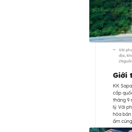
Với pho
địa, k
(Nguồn
Giới
KK Sapa
cấp quốc
tháng 9 
lý. Với p
hóa bản 
ấm cúng