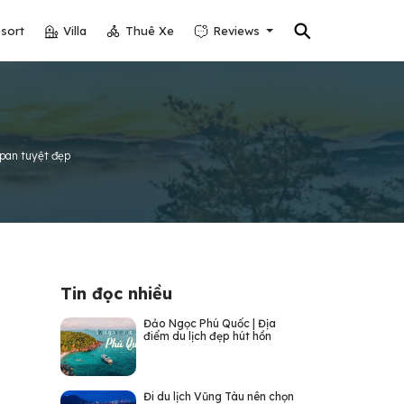
⚲
sort
Villa
Thuê Xe
Reviews
ipan tuyệt đẹp
Tin đọc nhiều
Đảo Ngọc Phú Quốc | Địa
điểm du lịch đẹp hút hồn
Đi du lịch Vũng Tàu nên chọn