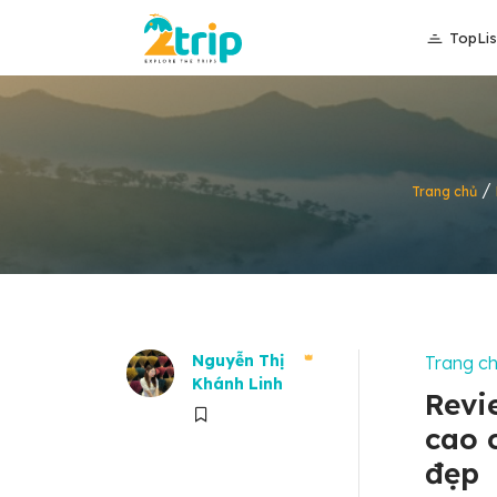
TopLis
/
Trang chủ
Nguyễn Thị
Trang c
Khánh Linh
Revi
cao 
đẹp