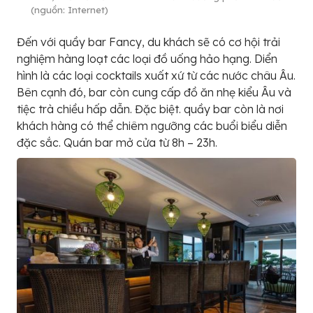
(nguồn: Internet)
Đến với quầy bar Fancy, du khách sẽ có cơ hội trải
nghiệm hàng loạt các loại đồ uống hảo hạng. Diển
hình là các loại cocktails xuất xứ từ các nước châu Âu.
Bên cạnh đó, bar còn cung cấp đồ ăn nhẹ kiểu Âu và
tiệc trà chiều hấp dẫn. Đặc biệt. quầy bar còn là nơi
khách hàng có thể chiêm ngưỡng các buổi biểu diễn
đặc sắc. Quán bar mở cửa từ 8h – 23h.