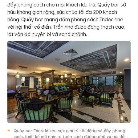
đầy phong cách cho mọi khách lưu trú. Quầy bar sở
hữu không gian rộng, sức chứa tối đa 200 khách
hàng. Quầy bar mang đậm phong cách Indochine
với nội thất cổ điển. Trần nhà được đóng thạch cao,
lát vân đá huyền bí và sang chảnh.
Quầy bar Fansi là khu vực giải trí sôi động và đầy phong
cách, thiết kế mở nhìn ra toàn cảnh đường phố và núi đồi.