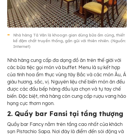
Nhà hàng Tả Vân là khoogn gian dùng bữa ấm cúng, thiết
kế đậm chất truyền thống, gần gũi với thiên nhiên. (Nguồn:
Internet)
Nhà hàng cung cấp đa dạng đồ ăn trên thế giới với
các bữa tiệc gọi món và buffet. Menu là sự kết hợp
của tinh hoa ẩm thực vùng tây Bắc và các món Âu, Á
giàu hương, sắc, vị. Nguyên liệu chế biến món ăn đều
được các đầu bếp hàng đầu lựa chọn và tự tay chế
biến. Đặc biệt, nhà hàng còn cung cấp rượu vang hảo
hạng cực thơm ngon.
2. Quầy bar Fansi tại tầng thượng
Quầy bar Fancy nằm trên tầng cao nhất của khách
sạn Pistachio Sapa. Nơi đây là điểm đến sôi động và