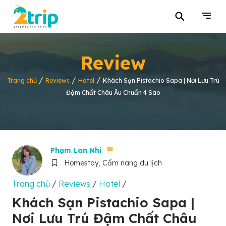
⚲
Review
/
/
/
Trang chủ
Reviews
Hotel
Khách Sạn Pistachio Sapa | Nơi Lưu Trú
Đậm Chất Châu Âu Chuẩn 4 Sao
Phạm Lan Nhi
Homestay, Cẩm nang du lịch
Trang chủ
/
Reviews
/
Hotel
/
Khách Sạn Pistachio Sapa |
Nơi Lưu Trú Đậm Chất Châu