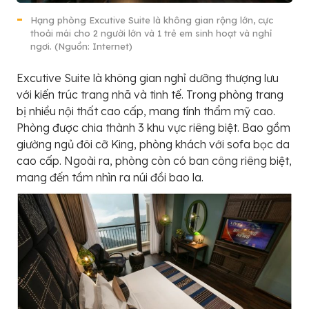
Hạng phòng Excutive Suite là không gian rộng lớn, cực
thoải mái cho 2 người lớn và 1 trẻ em sinh hoạt và nghỉ
ngơi. (Nguồn: Internet)
Excutive Suite là không gian nghỉ dưỡng thượng lưu
với kiến trúc trang nhã và tinh tế. Trong phòng trang
bị nhiều nội thất cao cấp, mang tính thẩm mỹ cao.
Phòng được chia thành 3 khu vực riêng biệt. Bao gồm
giường ngủ đôi cỡ King, phòng khách với sofa bọc da
cao cấp. Ngoài ra, phòng còn có ban công riêng biệt,
mang đến tầm nhìn ra núi đồi bao la.