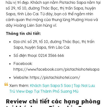
hữu vị trí đẹp. Khách sạn nằm Pistachio Sapa nằm tại
số 29, tổ 10, đường Thác Bạc, thị trấn Sapa, huyện
Sapa, tỉnh Lào Cai. Từ đây, bạn có thể ngắm nhìn
cảnh quan thơ mộng của thung lũng Mường Hoa và
dãy Hoàng Liên Sơn hùng vĩ.
Thông tin chi tiết:
Địa chỉ: số 29, tổ 10, đường Thác Bạc, thị trấn
Sapa, huyện Sapa, tỉnh Lào Cai.
Số điện thoại: 0214 3566 666
Facebook:
https://www.facebook.com/pistachiohotelsapa
Website: https://pistachiohotel.com/
Xem thêm:
Khách Sạn Sapa 5 Sao | Top Nơi Lưu
Trú View Đẹp Tại Thành Phố Sương Mù
Review chi tiết các hạng phòng