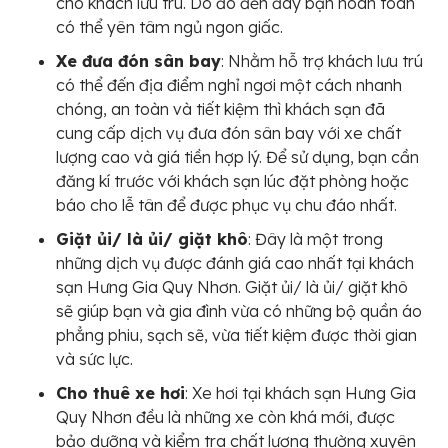
cho khách lưu trú. Do đó đến đây bạn hoàn toàn
có thể yên tâm ngủ ngon giấc.
Xe đưa đón sân bay
: Nhằm hỗ trợ khách lưu trú
có thể đến địa điểm nghỉ ngơi một cách nhanh
chóng, an toàn và tiết kiệm thì khách sạn đã
cung cấp dịch vụ đưa đón sân bay với xe chất
lượng cao và giá tiền hợp lý. Để sử dụng, bạn cần
đăng kí trước với khách sạn lúc đặt phòng hoặc
báo cho lễ tân để được phục vụ chu đáo nhất.
Giặt ủi/ là ủi/ giặt khô
: Đây là một trong
những dịch vụ được đánh giá cao nhất tại khách
sạn Hưng Gia Quy Nhơn. Giặt ủi/ là ủi/ giặt khô
sẽ giúp bạn và gia đình vừa có những bộ quần áo
phẳng phiu, sạch sẽ, vừa tiết kiệm được thời gian
và sức lực.
Cho thuê xe hơi
: Xe hơi tại khách sạn Hưng Gia
Quy Nhơn đều là những xe còn khá mới, được
bảo dưỡng và kiểm tra chất lượng thường xuyên