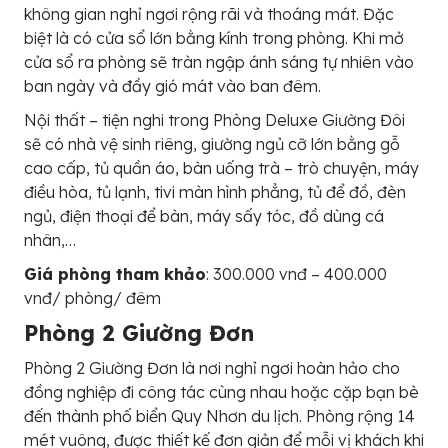
không gian nghỉ ngơi rộng rãi và thoáng mát. Đặc
biệt là có cửa sổ lớn bằng kính trong phòng. Khi mở
cửa sổ ra phòng sẽ tràn ngập ánh sáng tự nhiên vào
ban ngày và đầy gió mát vào ban đêm.
Nội thất – tiện nghi trong Phòng Deluxe Giường Đôi
sẽ có nhà vệ sinh riêng, giường ngủ cỡ lớn bằng gỗ
cao cấp, tủ quần áo, bàn uống trà – trò chuyện, máy
điều hòa, tủ lạnh, tivi màn hình phẳng, tủ để đồ, đèn
ngủ, điện thoại để bàn, máy sấy tóc, đồ dùng cá
nhân,…
Giá phòng tham khảo
: 300.000 vnđ – 400.000
vnđ/ phòng/ đêm
Phòng 2 Giường Đơn
Phòng 2 Giường Đơn là nơi nghỉ ngơi hoàn hảo cho
đồng nghiệp đi công tác cùng nhau hoặc cặp bạn bè
đến thành phố biển Quy Nhơn du lịch. Phòng rộng 14
mét vuông, được thiết kế đơn giản để mỗi vị khách khi