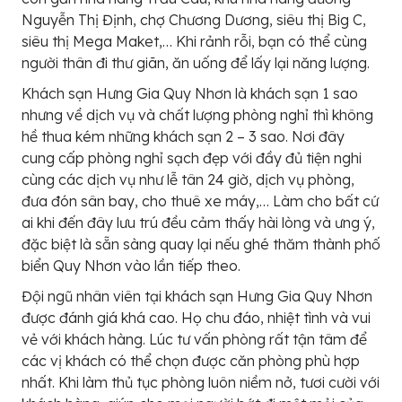
Nguyễn Thị Định, chợ Chương Dương, siêu thị Big C,
siêu thị Mega Maket,… Khi rảnh rỗi, bạn có thể cùng
người thân đi thư giãn, ăn uống để lấy lại năng lượng.
Khách sạn Hưng Gia Quy Nhơn là khách sạn 1 sao
nhưng về dịch vụ và chất lượng phòng nghỉ thì không
hề thua kém những khách sạn 2 – 3 sao. Nơi đây
cung cấp phòng nghỉ sạch đẹp với đầy đủ tiện nghi
cùng các dịch vụ như lễ tân 24 giờ, dịch vụ phòng,
đưa đón sân bay, cho thuê xe máy,… Làm cho bất cứ
ai khi đến đây lưu trú đều cảm thấy hài lòng và ưng ý,
đặc biệt là sẵn sàng quay lại nếu ghé thăm thành phố
biển Quy Nhơn vào lần tiếp theo.
Đội ngũ nhân viên tại khách sạn Hưng Gia Quy Nhơn
được đánh giá khá cao. Họ chu đáo, nhiệt tình và vui
vẻ với khách hàng. Lúc tư vấn phòng rất tận tâm để
các vị khách có thể chọn được căn phòng phù hợp
nhất. Khi làm thủ tục phòng luôn niềm nở, tươi cười với