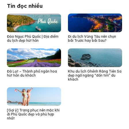
Tin đọc nhiều
Đảo Ngọc Phú Quốc | Địa điểm
Đi du lịch Vũng Tàu nên chọn
du lịch đẹp hút hồn
bãi Trước hay bãi Sau?
Đà Lạt – Thành phố ngàn hoa
Khu du lịch Ghềnh Ráng Tiên Sa
hút hồn du khách
đẹp ngỡ ngàng “đốn tim” du
khách
[Gợi ý] Trang phục nên mặc khi
đi Phú Quốc đẹp và phù hợp
nhất