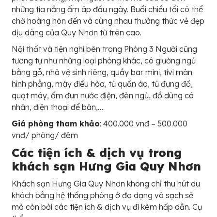
những tia nắng ấm áp đầu ngày. Buổi chiều tối có thể
chờ hoàng hôn đến và cùng nhau thưởng thức vẻ đẹp
dịu dàng của Quy Nhơn từ trên cao.
Nội thất và tiện nghi bên trong Phòng 3 Người cũng
tương tự như những loại phòng khác, có giường ngủ
bằng gỗ, nhà vệ sinh riêng, quầy bar mini, tivi màn
hình phẳng, máy điều hòa, tủ quần áo, tủ đựng đồ,
quạt máy, ấm đun nước điện, đèn ngủ, đồ dùng cá
nhân, điện thoại để bàn,…
Giá phòng tham khảo
: 400.000 vnđ – 500.000
vnđ/ phòng/ đêm
Các tiện ích & dịch vụ trong
khách sạn Hưng Gia Quy Nhơn
Khách sạn Hưng Gia Quy Nhơn không chỉ thu hút du
khách bằng hệ thống phòng ở đa dạng và sạch sẽ
mà còn bởi các tiện ích & dịch vụ đi kèm hấp dẫn. Cụ