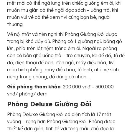
mệt mỏi có thể ngã lưng trên chiếc giường êm ái, khi
muốn thư giãn có thể ngồi đọc sách – uống trà, khi
muốn vui vẻ có thể xem tivi cùng bạn bè, người
thương.
Về nội thất và tiện nghi thì Phòng Giường Đôi được
trang bị khá đẩy đủ. Phòng có 1 giường ngủ bằng gỗ
lớn, phía trên lót nệm trắng êm ái. Ngoài ra phòng
còn có bàn ghế uống trà – trò chuyện, kệ để đồ, tủ để
đồ, điện thoại để bàn, đèn ngủ, máy điều hòa, tivi
màn hình phẳng, máy điều hòa, tủ lạnh, nhà vệ sinh
riêng trong phòng, đồ dùng cá nhân,…
Giá phòng tham khảo
: 200.000 vnđ – 300.000
vnđ/ phòng/ đêm
Phòng Deluxe Giường Đôi
Phòng Deluxe Giường Đôi có diện tích là 17 mét
vuông – rộng hơn Phòng Giường Đôi. Phòng được
thiết kế đơn giản, tinh tế với tông màu chủ đạo là