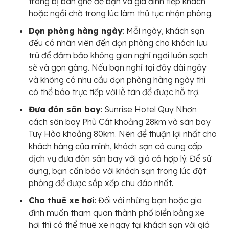
trang bị bàn ghế để bạn và gia đình tiếp khách
hoặc ngồi chờ trong lúc làm thủ tục nhận phòng.
Dọn phòng hàng ngày
: Mỗi ngày, khách sạn
đều có nhân viên đến dọn phòng cho khách lưu
trú để đảm bảo không gian nghỉ ngơi luôn sạch
sẽ và gọn gàng. Nếu bạn nghỉ tại đây dài ngày
và không có nhu cầu dọn phòng hàng ngày thì
có thể báo trực tiếp với lễ tân để được hỗ trợ.
Đưa đón sân bay
: Sunrise Hotel Quy Nhơn
cách sân bay Phù Cát khoảng 28km và sân bay
Tuy Hòa khoảng 80km. Nên để thuận lợi nhất cho
khách hàng của mình, khách sạn có cung cấp
dịch vụ đưa đón sân bay với giá cả hợp lý. Để sử
dụng, bạn cần báo với khách sạn trong lúc đặt
phòng để được sắp xếp chu đáo nhất.
Cho thuê xe hơi
: Đối với những bạn hoặc gia
đình muốn tham quan thành phố biển bằng xe
hơi thì có thể thuê xe ngay tại khách sạn với giá