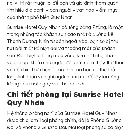
nói vị trí rất thuận lợi để bạn và gia đình tham quan,
tìm hiểu địa danh – con người – văn hóa – ẩm thực
của thành phố biển Quy Nhơn.
Sunrise Hotel Quy Nhơn có tổng cộng 7 tầng, là một
trong những tòa khách sạn cao nhất ở đường Lê
Thành Dương. Nhìn từ bên ngoài vào, bạn sẽ bị thu
hút bởi thiết kế hiện đại và thoáng mát của khách
sạn. Đặc biệt là tông màu vàng kem rất nhẹ nhàng
và ấm áp, khiến cho người đối diện cảm thấy thư thái
và dễ chịu. Hứa hẹn là một nơi mà bạn có thể thả
lỏng tinh thần và nghỉ ngơi thoải mái để lấy lại năng
lượng sau một ngày vui chơi dài hơi.
Chi tiết phòng tại Sunrise Hotel
Quy Nhơn
Hệ thống phòng nghỉ của Sunrise Hotel Quy Nhơn
được chia làm loại phòng chính, đó là Phòng Giường
Đôi và Phòng 2 Giường Đôi. Mỗi loại phòng sẽ có diện