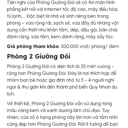
Tiện nghi của Phòng Giường Đôi sẽ có tivi màn hình
phẳng kết nối với internet tốc độ cao, máy điều hòa,
tủ lạnh,… Đặc biệt là nhà vệ sinh riêng bên trong
phòng – vừa rộng rãi, sạch sẽ, vừa đầy đủ những vật
dụng cần thiết như khăn tắm, dép, dầu gội, bàn chải
đánh răng, sữa tắm, kem đánh răng, máy sấy tóc.
Giá phòng tham khảo
: 300.000 vnđ/ phòng/ đêm
Phòng 2 Giường Đôi
Phòng 2 Giường Đôi có diện tích là 25 mét vuông –
rộng hơn Phòng Giường Đôi. Đây là nơi thích hợp để
nhóm bạn bè hoặc gia đình nhỏ từ 3 – 4 người nghỉ
ngơi & thư giãn khi đến thành phố biển Quy Nhơn du
lịch.
Về thiết kế, Phòng 2 Giường Đôi vẫn sử dụng tông
màu vàng kem và xanh dương làm chủ đạo. Tuy
nhiên, cửa sổ ở hạng phòng này lớn hơn và tầm nhìn
cũng đẹp hơn Phòng Giường Đôi. Rất lí tưởng để bạn