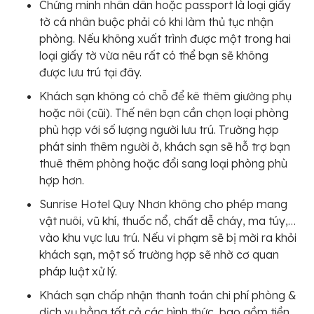
Chứng minh nhân dân hoặc passport là loại giấy
tờ cá nhân buộc phải có khi làm thủ tục nhận
phòng. Nếu không xuất trình được một trong hai
loại giấy tờ vừa nêu rất có thể bạn sẽ không
được lưu trú tại đây.
Khách sạn không có chỗ để kê thêm giường phụ
hoặc nôi (cũi). Thế nên bạn cần chọn loại phòng
phù hợp với số lượng người lưu trú. Trường hợp
phát sinh thêm người ở, khách sạn sẽ hỗ trợ bạn
thuê thêm phòng hoặc đổi sang loại phòng phù
hợp hơn.
Sunrise Hotel Quy Nhơn không cho phép mang
vật nuôi, vũ khí, thuốc nổ, chất dễ cháy, ma túy,…
vào khu vực lưu trú. Nếu vi phạm sẽ bị mời ra khỏi
khách sạn, một số trường hợp sẽ nhờ cơ quan
pháp luật xử lý.
Khách sạn chấp nhận thanh toán chi phí phòng &
dịch vụ bằng tất cả các hình thức, bao gồm tiền