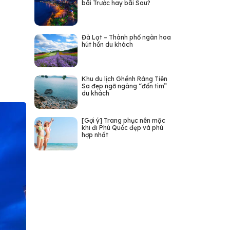
bãi Trước hay bãi Sau?
Đà Lạt – Thành phố ngàn hoa
hút hồn du khách
Khu du lịch Ghềnh Ráng Tiên
Sa đẹp ngỡ ngàng “đốn tim”
du khách
[Gợi ý] Trang phục nên mặc
khi đi Phú Quốc đẹp và phù
hợp nhất