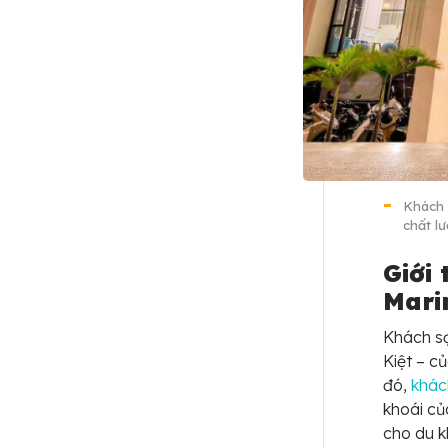
Khách 
chất l
Giới
Mari
Khách s
Kiệt – c
đó,
khác
khoái củ
cho du k