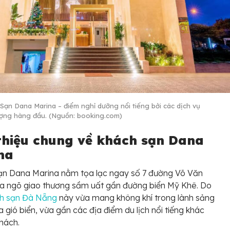
Sạn Dana Marina – điểm nghỉ dưỡng nổi tiếng bởi các dịch vụ
ượng hàng đầu. (Nguồn: booking.com)
 thiệu chung về khách sạn Dana
na
ạn Dana Marina nằm tọa lạc ngay số 7 đường Võ Văn
ủa ngõ giao thương sầm uất gần đường biển Mỹ Khê. Do
h sạn Đà Nẵng
này vừa mang không khí trong lành sảng
a gió biển, vừa gần các địa điểm du lịch nổi tiếng khác
hách.