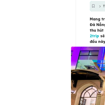
T
Mang tr
Đà Nẵng
thu hút 
2trip
sẽ
đầu này