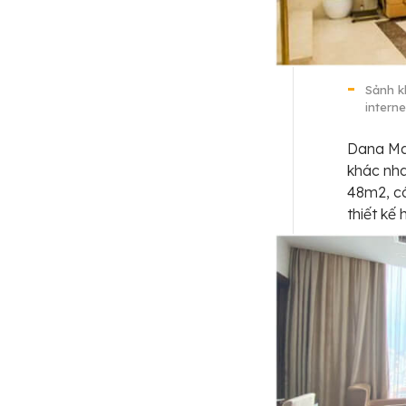
Sảnh k
interne
Dana Ma
khác nha
48m2, có
thiết kế