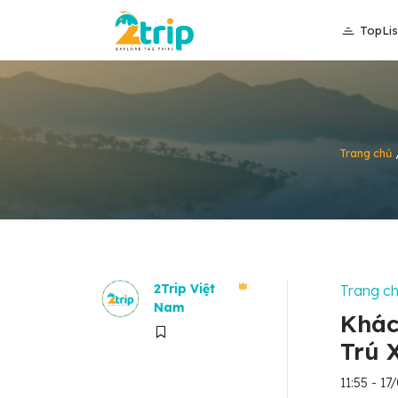
TopLis
Trang chủ
2Trip Việt
Trang c
Nam
Khác
Trú 
11:55 - 1