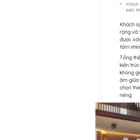
Khách 
biển M
Khách sạ
rộng và 
được xây
tầm nhìn
Tổng th
kiến trú
không gi
ấm giữa 
chọn th
riêng.