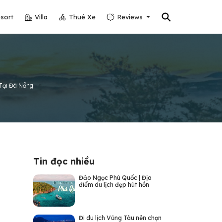
⚲
sort
Villa
Thuê Xe
Reviews
Tại Đà Nẵng
Tin đọc nhiều
Đảo Ngọc Phú Quốc | Địa
điểm du lịch đẹp hút hồn
Đi du lịch Vũng Tàu nên chọn