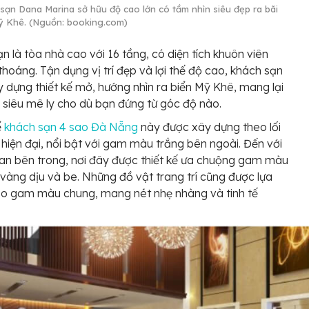
sạn Dana Marina sở hữu độ cao lớn có tầm nhìn siêu đẹp ra bãi
ỹ Khê. (Nguồn: booking.com)
n là tòa nhà cao với 16 tầng, có diện tích khuôn viên
thoáng. Tận dụng vị trí đẹp và lợi thế độ cao, khách sạn
 dựng thiết kế mở, hướng nhìn ra biển Mỹ Khê, mang lại
 siêu mê ly cho dù bạn đứng từ góc độ nào.
ể
khách sạn 4 sao Đà Nẵng
này được xây dựng theo lối
c hiện đại, nổi bật với gam màu trắng bên ngoài. Đến với
an bên trong, nơi đây được thiết kế ưa chuộng gam màu
vàng dịu và be. Những đồ vật trang trí cũng được lựa
eo gam màu chung, mang nét nhẹ nhàng và tinh tế