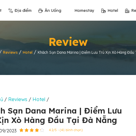
t
Địa điểm
Ăn Uống
Homestay
Hotel
Re
Review
/
/
/
Reviews
Hotel
Khách Sạn Dana Marina | Điểm Lưu Trú Xịn Xò Hàng Đầu 
hủ
/
Reviews
/
Hotel
/
h Sạn Dana Marina | Điểm Lưu
Xịn Xò Hàng Đầu Tại Đà Nẵng
7/09/2023
4.2/5 - (41 bình chọn)