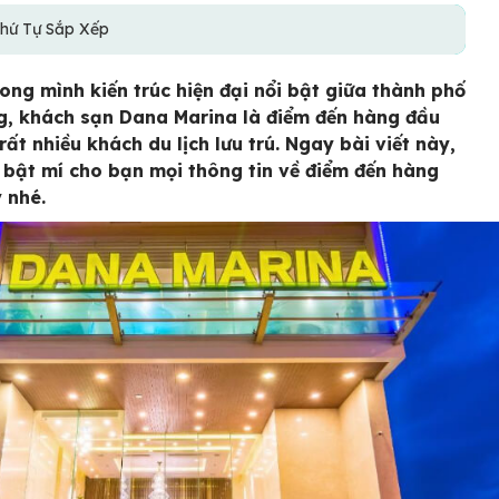
hứ Tự Sắp Xếp
ong mình kiến trúc hiện đại nổi bật giữa thành phố
, khách sạn Dana Marina là điểm đến hàng đầu
rất nhiều khách du lịch lưu trú. Ngay bài viết này,
 bật mí cho bạn mọi thông tin về điểm đến hàng
 nhé.