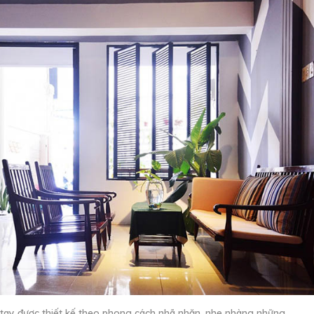
ay được thiết kế theo phong cách nhã nhặn, nhẹ nhàng những