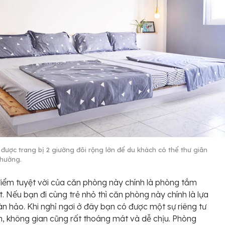
được trang bị 2 giường đôi rộng lớn để du khách có thể thư giãn
 hưởng.
iểm tuyệt vời của căn phòng này chính là phòng tắm
ệt. Nếu bạn đi cùng trẻ nhỏ thì căn phòng này chính là lựa
n hảo. Khi nghỉ ngơi ở đây bạn có được một sự riêng tư
h, không gian cũng rất thoáng mát và dễ chịu. Phòng