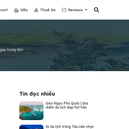
⚲
sort
Villa
Thuê Xe
Reviews
ngay trung tâm
Tin đọc nhiều
Đảo Ngọc Phú Quốc | Địa
điểm du lịch đẹp hút hồn
Đi du lịch Vũng Tàu nên chọn