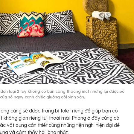
đơn loại 2 tuy không có ban công thoáng mát nhưng lại được bố
t cửa sổ ngay cạnh chiếc giường đôi xinh xắn.
òng cũng sẽ được trang bị tolet riêng để giúp bạn có
 không gian riêng tư, thoải mái. Phòng ở đây cũng có
ác vật dụng cần thiết cùng những tiện nghi hiện đại để
ụng và cảm thấy hài lòng nhất.