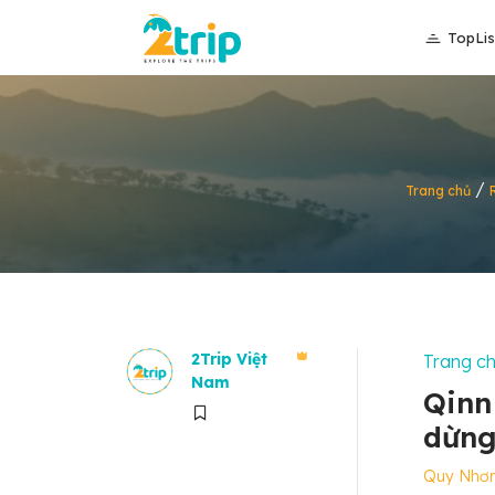
TopLis
/
Trang chủ
2Trip Việt
Trang c
Nam
Qinn
dừng
Quy Nhơ