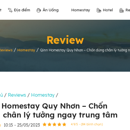
t
Địa điểm
Ăn Uống
Homestay
Hotel
Re
Review
/
/
Reviews
Homestay
Qinn Homestay Quy Nhơn – Chốn dừng chân lý tưởng 
hủ
/
Reviews
/
Homestay
/
 Homestay Quy Nhơn – Chốn
 chân lý tưởng ngay trung tâm
n
10:15 - 25/05/2023
4.9/5 - (84 bình chọn)