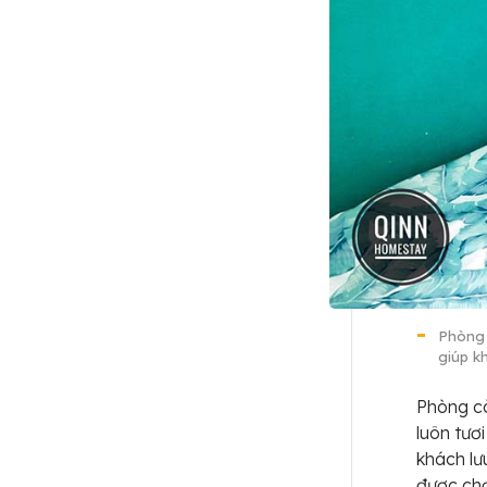
Phòng 
giúp k
Phòng c
luôn tươ
khách lư
được chọ