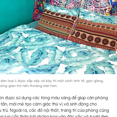
đơn loại 1 được sắp xếp và bày trí một cách tinh tế, gọn gàng,
hông gian trở nên thoáng mát hơn.
òn được sử dụng các tông màu sáng để giúp căn phòng
i tắn, mới mẻ tạo cảm giác thú vị và sinh động cho
u trú. Ngoài ra, các đồ nội thất, trang trí của phòng cũng
n lựa cẩn thận bởi những hoa văn đặc sắc và tuyệt đẹp.