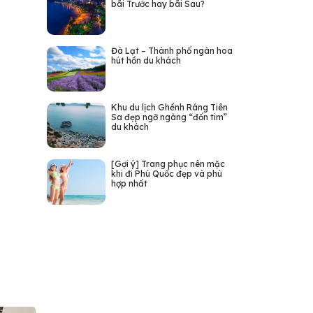
bãi Trước hay bãi Sau?
Đà Lạt – Thành phố ngàn hoa
hút hồn du khách
Khu du lịch Ghềnh Ráng Tiên
Sa đẹp ngỡ ngàng “đốn tim”
du khách
[Gợi ý] Trang phục nên mặc
khi đi Phú Quốc đẹp và phù
hợp nhất