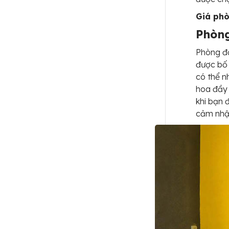
Giá ph
Phòng
Phòng đơ
được bố 
có thể n
hoa đầy 
khi bạn 
cảm nhậ