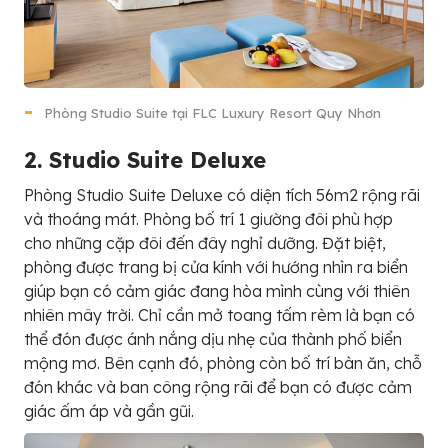
Phòng Studio Suite tại
FLC Luxury Resort Quy Nhơn
2. S
t
u
d
i
o
S
u
i
t
e
D
e
l
u
x
e
Phòng Studio Suite Deluxe có diện tích 56m2 rộng rãi
và thoáng mát. Phòng bố trí 1 giường đôi phù hợp
cho những cặp đôi đến đây nghỉ dưỡng. Đặt biệt,
phòng được trang bị cửa kính với hướng nhìn ra biển
giúp bạn có cảm giác đang hòa mình cùng với thiên
nhiên mây trời. Chỉ cần mở toang tấm rèm là bạn có
thể đón được ánh nắng dịu nhẹ của thành phố biển
mộng mơ. Bên cạnh đó, phòng còn bố trí bàn ăn, chỗ
đón khác và ban công rộng rãi để bạn có được cảm
giác ấm áp và gần gũi.