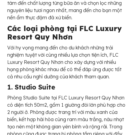
tâm đến chất lượng từng bữa ăn và chọn lọc những
nguyên liệu tươi ngon nhất, mang đến cho bạn một
nền ẩm thực đậm đà xứ biển.
Các loại phòng tại
FLC Luxury
Resort Quy Nhơn
Với hy vọng mang đến cho du khách những trải
nghiệm tuyệt vời cùng nhiều lựa chọn tiện ích,
FLC
Luxury Resort Quy Nhơn cho xây dựng với nhiều
hạng phòng khác nhau để có thể đáp ứng được tất
cả nhu cầu nghỉ dưỡng của khách tham quan.
1. S
t
u
d
i
o
S
u
i
t
e
Phòng Studio Suite tại
FLC Luxury Resort Quy Nhơn
có diện tích 50m2, gồm 1 giường đôi lớn phù hợp cho
2 người ở. Phòng được trang trí với màu xanh của
biển, kết hợp hài hòa cùng ram màu trắng, nâu nhạt
tạo nên một không gian yên bình và rộng rãi. Trong
phòng cũng được trang bị phòng tắm riêng với đầy