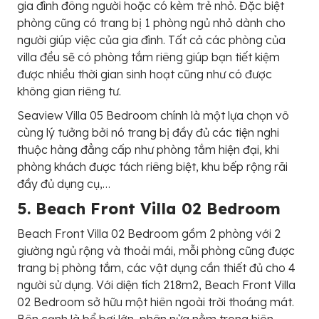
gia đình đông người hoặc có kèm trẻ nhỏ. Đặc biệt
phòng cũng có trang bị 1 phòng ngủ nhỏ dành cho
người giúp việc của gia đình. Tất cả các phòng của
villa đều sẽ có phòng tắm riêng giúp bạn tiết kiệm
được nhiều thời gian sinh hoạt cũng như có được
không gian riêng tư.
Seaview Villa 05 Bedroom chính là một lựa chọn vô
cùng lý tưởng bởi nó trang bị đầy đủ các tiện nghi
thuộc hàng đẳng cấp như phòng tắm hiện đại, khi
phòng khách được tách riêng biệt, khu bếp rộng rãi
đầy đủ dụng cụ,…
5. B
e
a
c
h
F
r
o
n
t
V
i
l
l
a
02
B
e
d
r
o
o
m
Beach Front Villa 02 Bedroom gồm 2 phòng với 2
giường ngủ rộng và thoải mái, mỗi phòng cũng được
trang bị phòng tắm, các vật dụng cần thiết đủ cho 4
người sử dụng. Với diện tích 218m2, Beach Front Villa
02 Bedroom sở hữu một hiên ngoài trời thoáng mát.
Bên cạnh là bể bơi lớn, phân nửa nằm trong hiên,