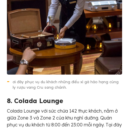
ơi đây phục vụ du khách những điếu xì gà hảo hạng cùng
ly rượu vang Cru sang chảnh.
8. C
o
l
a
d
a
L
o
u
n
g
e
Colada Lounge với sức chứa 142 thực khách, nằm ở
giữa Zone 3 và Zone 2 của khu nghỉ dưỡng. Quán
phục vụ du khách từ 8:00 đến 23:00 mỗi ngày. Tại đây