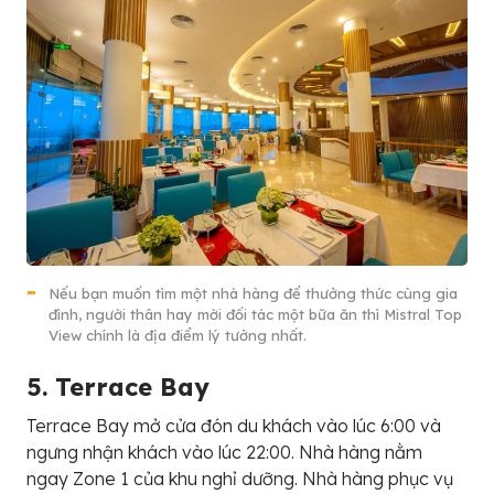
Nếu bạn muốn tìm một nhà hàng để thưởng thức cùng gia
đình, người thân hay mời đối tác một bữa ăn thì Mistral Top
View chính là địa điểm lý tưởng nhất.
5. T
e
r
r
a
c
e
B
a
y
Terrace Bay mở cửa đón du khách vào lúc 6:00 và
ngưng nhận khách vào lúc 22:00. Nhà hàng nằm
ngay Zone 1 của khu nghỉ dưỡng. Nhà hàng phục vụ