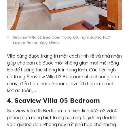
Seaview Villa 02 Bedroom trong khu nghỉ dưỡng
FLC
Luxury Resort Quy Nhơn
Villa cũng được trang trí một cách tinh tế và nhã nhặn
giúp cho bạn có được một không gian mát mẻ, rộng
lớn để hưởng thụ không khí trong lành. Các tiện nghi
có trong Seaview Villa 02 Bedroom như chuông báo
cháy, điều hòa, nước khoáng, tivi tích hợp internet,
két an toàn,….
4. S
e
a
v
i
e
w
V
i
l
l
a
0
5
B
e
d
r
o
o
m
Seaview Villa 05 Bedroom có diện tích 432m2 với 4
phòng ngủ riêng biệt trang bị cùng 4 giường đôi lớn
và 1 giường đơn. Phòng này rất phù hợp cho những