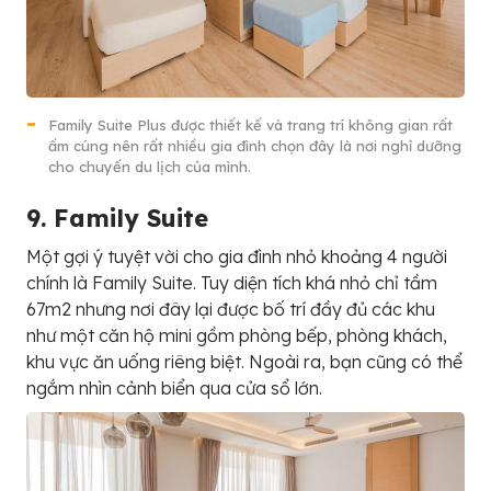
Family Suite Plus được thiết kế và trang trí không gian rất
ấm cúng nên rất nhiều gia đình chọn đây là nơi nghỉ dưỡng
cho chuyến du lịch của mình.
9. F
a
m
i
l
y
S
u
i
t
e
Một gợi ý tuyệt vời cho gia đình nhỏ khoảng 4 người
chính là Family Suite. Tuy diện tích khá nhỏ chỉ tầm
67m2 nhưng nơi đây lại được bố trí đầy đủ các khu
như một căn hộ mini gồm phòng bếp, phòng khách,
khu vực ăn uống riêng biệt. Ngoài ra, bạn cũng có thể
ngắm nhìn cảnh biển qua cửa sổ lớn.