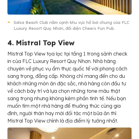
Salsa Beach Club nằm cạnh khu vực hồ bơi chung của FLC
Luxury Resort Quy Nhơn, đối diện Cheers Fun Pub.
4. M
i
s
t
r
a
l
T
o
p
V
i
e
w
Mistral Top View tọa lạc tại tầng 1 trong sảnh check
in của FLC Luxury Resort Quy Nhơn. Nhà hàng
chuyên về phục vụ ẩm thực quốc tế với phong cách
sang trọng, đẳng cấp. Không chỉ mang đến cho du
khách những món ăn đặc sắc, nhà hàng còn đầu tư
về cách bày trí và lựa chọn những tone màu thật
sang trọng nhưng không kém phần tinh tế. Nếu bạn
muốn tìm một nhà hàng để thưởng thức cùng gia
đình, người thân hay mời đối tác một bữa ăn thì
Mistral Top View chính là địa điểm lý tưởng nhất.