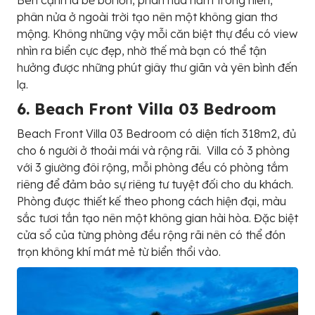
phân nửa ở ngoài trời tạo nên một không gian thơ
mộng. Không những vậy mỗi căn biệt thự đều có view
nhìn ra biển cực đẹp, nhờ thế mà bạn có thể tận
hưởng được những phút giây thư giãn và yên bình đến
lạ.
6. B
e
a
c
h
F
r
o
n
t
V
i
l
l
a
03
B
e
d
r
o
o
m
Beach Front Villa 03 Bedroom có diện tích 318m2, đủ
cho 6 người ở thoải mái và rộng rãi. Villa có 3 phòng
với 3 giường đôi rộng, mỗi phòng đều có phòng tắm
riêng để đảm bảo sự riêng tư tuyệt đối cho du khách.
Phòng được thiết kế theo phong cách hiện đại, màu
sắc tươi tắn tạo nên một không gian hài hòa. Đặc biệt
cửa sổ của từng phòng đều rộng rãi nên có thể đón
trọn không khí mát mẻ từ biển thổi vào.