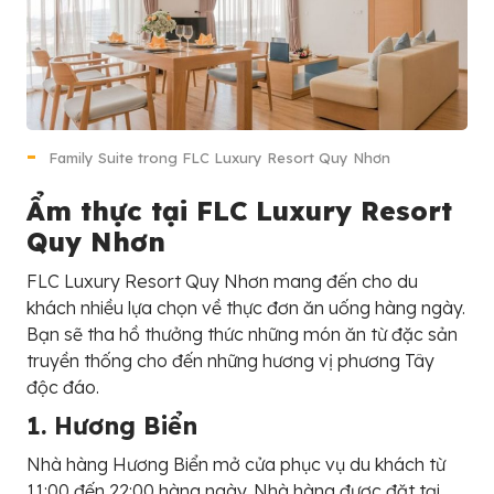
Family Suite trong FLC Luxury Resort Quy Nhơn
Ẩm thực tại
FLC Luxury Resort
Quy Nhơn
FLC Luxury Resort Quy Nhơn mang đến cho du
khách nhiều lựa chọn về thực đơn ăn uống hàng ngày.
Bạn sẽ tha hồ thưởng thức những món ăn từ đặc sản
truyền thống cho đến những hương vị phương Tây
độc đáo.
1. H
ư
ơ
n
g
B
i
ể
n
Nhà hàng Hương Biển mở cửa phục vụ du khách từ
11:00 đến 22:00 hàng ngày. Nhà hàng được đặt tại