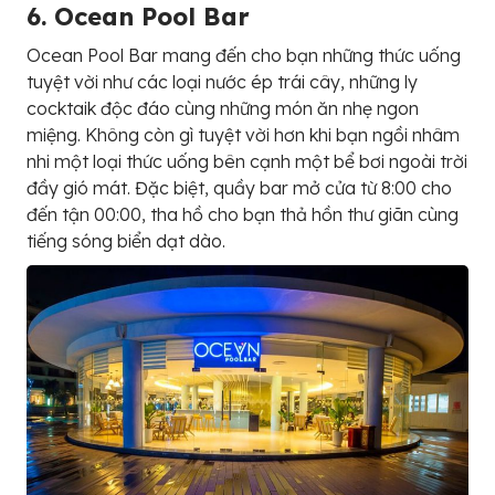
6. O
c
e
a
n
P
o
o
l
B
a
r
Ocean Pool Bar mang đến cho bạn những thức uống
tuyệt vời như các loại nước ép trái cây, những ly
cocktaik độc đáo cùng những món ăn nhẹ ngon
miệng. Không còn gì tuyệt vời hơn khi bạn ngồi nhâm
nhi một loại thức uống bên cạnh một bể bơi ngoài trời
đầy gió mát. Đặc biệt, quầy bar mở cửa từ 8:00 cho
đến tận 00:00, tha hồ cho bạn thả hồn thư giãn cùng
tiếng sóng biển dạt dào.