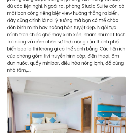
đủ các tiện nghi. Ngoài ra, phòng Studio Suite còn có
một ban công riêng biệt view hướng thẳng ra biển,
đây cũng chính là nơi lý tưởng mà bạn có thể chào
đón bình minh hay hoàng hôn tuyệt đẹp. Ngồi tựa
mình trên chiếc ghế mây xinh xắn, nhâm nhi một tách
trà nóng và cảm nhận sự thơ mộng của thành phố
biển bao la thì không gì có thể sánh bằng.
Các tiện ích
của phòng gồm tivi truyền hình cáp, điện thoại, ấm
đun nước, quầy minibar, điều hòa nóng lạnh, đồ dùng
nhà tắm,….