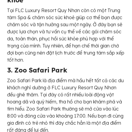
Tại FLC Luxury Resort Quy Nhơn còn có một Trung
tâm Spa & chăm sóc sức khoẻ giúp cơ thể bạn được
chăm sóc và tận hưởng sau một ngày. Ở đây bạn sẽ
được lựa chọn và tư vấn cụ thể về các gói chăm sóc
da, toàn thân, phục hồi sức khỏe phù hợp với thể
trạng của mình. Tuy nhiên, để hạn chế thời gian chờ
đợi bạn cũng nên đặt lịch trước để trung tâm sắp xếp
tốt hơn.
3. Z
o
o
S
a
f
a
r
i
P
a
r
k
Z
o
o
S
a
f
a
r
i
P
a
r
k là địa điểm mà hầu hết tất cả các du
khách nghỉ dưỡng ở FLC Luxury Resort Quy Nhơn
đều ghé thăm. Tại đây có rất nhiều loài động vật
hoang dã và quý hiếm, tha hồ cho bạn khám phá và
tìm hiểu. Zoo
Safari
Park thường sẽ mở cửa vào lúc
8:00 và đóng cửa vào khoảng 17:00. Nếu bạn đi cùng
gia đình có trẻ nhỏ thì đây chắc hẳn là một địa điểm
rất đáng để lui đến.