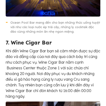
Ocean Pool Bar mang đến cho bạn những thức uống tuyệt
vời như các loại nước ép trái cây, những ly cocktaik độc
đáo cùng những món ăn nhẹ ngon miệng.
7. W
i
n
e
C
i
g
a
r
B
a
r
Khi đến Wine Cigar Bar bạn sẽ cảm nhận được sự độc
đáo và đẳng cấp của nơi đây qua cách bày trí cũng
như cách phục vụ. Wine Cigar Bar nằm cạnh
Business Center thuộc Zone 1 với sức chứa chỉ
khoảng 20 người. Nơi đây phục vụ du khách những
điếu xì gà hảo hạng cùng ly rượu vang Cru sang
chảnh. Tuy nhiên bạn cũng cần lưu ý khi đến đây vì
Wine Cigar Bar chỉ đón khách từ 16:00 đến 00:00
hàng ngày.