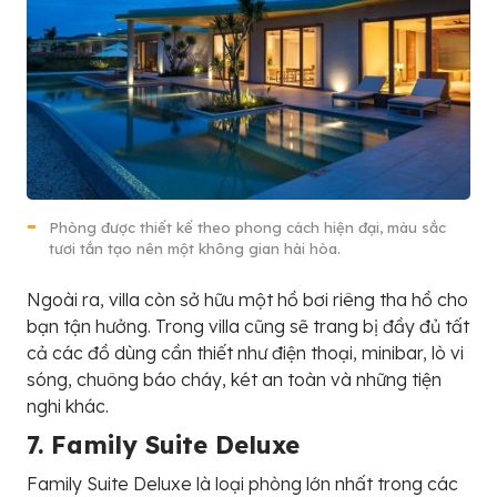
Phòng được thiết kế theo phong cách hiện đại, màu sắc
tươi tắn tạo nên một không gian hài hòa.
Ngoài ra, villa còn sở hữu một hồ bơi riêng tha hồ cho
bạn tận hưởng. Trong villa cũng sẽ trang bị đầy đủ tất
cả các đồ dùng cần thiết như điện thoại, minibar, lò vi
sóng, chuông báo cháy, két an toàn và những tiện
nghi khác.
7. F
a
m
i
l
y
S
u
i
t
e
D
e
l
u
x
e
Family Suite Deluxe là loại phòng lớn nhất trong các