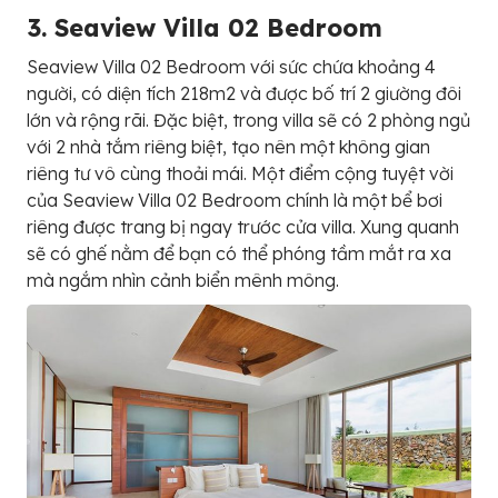
3. S
e
a
v
i
e
w
V
i
l
l
a
0
2
B
e
d
r
o
o
m
Seaview Villa 02 Bedroom với sức chứa khoảng 4
người, có diện tích 218m2 và được bố trí 2 giường đôi
lớn và rộng rãi. Đặc biệt, trong villa sẽ có 2 phòng ngủ
với 2 nhà tắm riêng biệt, tạo nên một không gian
riêng tư vô cùng thoải mái. Một điểm cộng tuyệt vời
của Seaview Villa 02 Bedroom chính là một bể bơi
riêng được trang bị ngay trước cửa villa. Xung quanh
sẽ có ghế nằm để bạn có thể phóng tầm mắt ra xa
mà ngắm nhìn cảnh biển mênh mông.