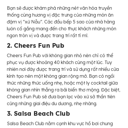
Bạn sẽ được khám phá những nét văn hóa truyền
thống cùng hương vị đặc trưng của những món ăn
đậm vị “xứ Nẫu”. Các đầu bếp 5 sao của nhà hàng
luôn cố gắng mang đến cho thực khách những món
ngon tròn vị và được trang trí rất tỉ mĩ.
2. C
h
e
e
r
s
F
u
n
P
u
b
Cheers Fun Pub với không gian nhỏ nên chỉ có thể
phục vụ được khoảng 40 khách cùng một lúc. Tuy
nhiên nơi đây được trang trí và sử dụng rất nhiều cửa
kính tạo nên một không gian rộng mở. Bạn có ngồi
thức những thức uống nhẹ, hoặc một ly cocktail giữa
không gian nhìn thẳng ra bãi biển thơ mộng. Đặc biệt,
Cheers Fun Pub sẽ đưa bạn lạc vào xứ sở thần tiên
cũng những giai điệu du dương, nhẹ nhàng.
3. S
a
l
s
a
B
e
a
c
h
C
l
u
b
Salsa Beach Club nằm cạnh khu vực hồ bơi chung