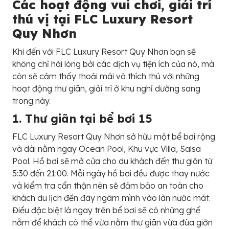
Các hoạt động vui chơi, giải trí
thú vị tại
FLC Luxury Resort
Quy Nhơn
Khi đến với FLC Luxury Resort Quy Nhơn bạn sẽ
không chỉ hài lòng bởi các dịch vụ tiện ích của nó, mà
còn sẽ cảm thấy thoải mái và thích thú với những
hoạt động thư giãn, giải trí ở khu nghỉ dưỡng sang
trong này.
1. Thư giãn tại bể bơi 15
FLC Luxury Resort Quy Nhơn sở hữu một bể bơi rộng
và dài nằm ngay Ocean Pool, Khu vực Villa, Salsa
Pool. Hồ bơi sẽ mở cửa cho du khách đến thư giãn từ
5:30 đến 21:00. Mỗi ngày hồ bơi đều được thay nước
và kiểm tra cẩn thận nên sẽ đảm bảo an toàn cho
khách du lịch đến đây ngâm mình vào làn nước mát.
Điều đặc biệt là ngay trên bể bơi sẽ có những ghế
nằm để khách có thể vừa nằm thư giãn vừa đùa giỡn