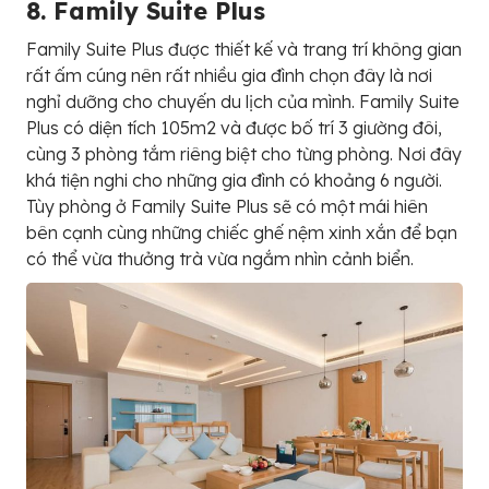
8. F
a
m
i
l
y
S
u
i
t
e
P
l
u
s
Family Suite Plus được thiết kế và trang trí không gian
rất ấm cúng nên rất nhiều gia đình chọn đây là nơi
nghỉ dưỡng cho chuyến du lịch của mình. Family Suite
Plus có diện tích 105m2 và được bố trí 3 giường đôi,
cùng 3 phòng tắm riêng biệt cho từng phòng. Nơi đây
khá tiện nghi cho những gia đình có khoảng 6 người.
Tùy phòng ở Family Suite Plus sẽ có một mái hiên
bên cạnh cùng những chiếc ghế nệm xinh xắn để bạn
có thể vừa thưởng trà vừa ngắm nhìn cảnh biển.