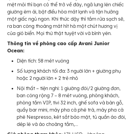
mệt mỏi thì bạn có thể trở về đây, ngã lưng lên chiếc
giường êm ái, bật điều hòa mát lạnh và tận hưởng
một giấc ngủ ngon. Khi thức dậy thì tắm rửa sạch sẽ,
ra ban công thoáng mát hít hà một chút hương vị
của gió biển. Mọi thứ thật tuyệt vời và bình yên.
Thông tin về phòng cao cấp Avani Junior
Ocean:
Diện tích: 58 mét vuông
Số lượng khách tối đa: 3 người lớn + giường phụ
hoặc 2 người lớn + 2 trẻ nhỏ
Nội thất – tiện nghi: 1 giường đôi/2 giường đơn,
ban công rộng 7 – 8 mét vuông, phòng khách,
phòng tắm VIP, tivi 32 inch, ghế sofa và bàn gỗ,
quầy bar mini, máy pha cà phê trà, máy pha cà
phê Nespresso, két sắt bảo mật, tủ quần áo đôi,
dép lê và áo choàng tắm,…