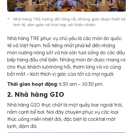
Nhà hàng TRE tương đối rộng rãi, không gian được thiết kế
tinh tế, đơn giản và hòa hợp với thiên nhiên
Nhà hàng TRE phục vụ chủ yếu là các món ăn quốc
tế và Việt Nam. Nổi tiếng nhất phải kể đến những
món nướng nóng sốt và hải sản tươi sống do các đầu
bếp hàng đầu chế biến. Những món ăn được mang ra
cho thực khách luônnóng hổi, thơm lừng và vô cùng
bắt mắt – kích thích vị giác của tất cả mọi người.
Thời gian hoạt động
: 6:30 am – 10:30 pm.
2. Nhà hàng GIO
Nhà hàng GIO thực chất là một quầy bar ngoài trời,
nằm cạnh bể bơi. Nơi đây chuyên phục vụ các loại
thức uống miền nhiệt đới, đặc biệt là cocktail mát
lạnh, đậm đà.