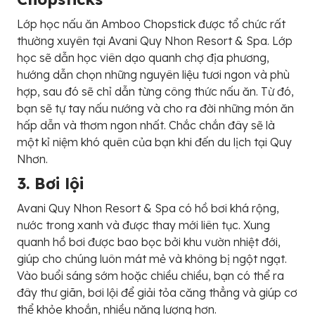
Lớp học nấu ăn Amboo Chopstick được tổ chức rất
thường xuyên tại Avani Quy Nhon Resort & Spa. Lớp
học sẽ dẫn học viên dạo quanh chợ địa phương,
hướng dẫn chọn những nguyên liệu tươi ngon và phù
hợp, sau đó sẽ chỉ dẫn từng công thức nấu ăn. Từ đó,
bạn sẽ tự tay nấu nướng và cho ra đời những món ăn
hấp dẫn và thơm ngon nhất. Chắc chắn đây sẽ là
một kỉ niệm khó quên của bạn khi đến du lịch tại Quy
Nhơn.
3. Bơi lội
Avani Quy Nhon Resort & Spa có hồ bơi khá rộng,
nước trong xanh và được thay mới liên tục. Xung
quanh hồ bơi được bao bọc bởi khu vườn nhiệt đới,
giúp cho chúng luôn mát mẻ và không bị ngột ngạt.
Vào buổi sáng sớm hoặc chiều chiều, bạn có thể ra
đây thư giãn, bơi lội để giải tỏa căng thẳng và giúp cơ
thể khỏe khoắn, nhiều năng lượng hơn.