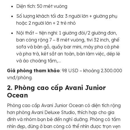
Diện tích: 50 mét vuông
Số lượng khách tối đa: 3 người lớn + giường phụ
hoặc 2 người lớn + 2 trẻ nhỏ
Nội thất – tiện nghi: 1 giường đôi/2 giường đơn,
ban công rộng 7 – 8 mét vuông, tivi 32 inch, ghế
sofa và bàn gỗ, quầy bar mini, máy pha cà phê
và pha trà, két sắt an toàn, bàn làm việc, dép lê
và áo choàng tắm,…
Giá phòng tham khảo
: 98 USD – khoảng 2.300.000
vnđ/phòng.
2. Phòng cao cấp Avani Junior
Ocean
Phòng cao cấp Avani Junior Ocean có diện tích rộng
hơn phòng Avani Deluxe Studio, thích hợp cho gia
đình và nhóm bạn bè đến nghỉ dưỡng. Phòng có tầm
nhìn đẹp, đứng ở ban công có thể nhìn được trọn vẹn