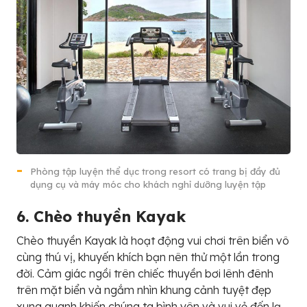
Phòng tập luyện thể dục trong resort có trang bị đầy đủ
dụng cụ và máy móc cho khách nghỉ dưỡng luyện tập
6. Chèo thuyền Kayak
Chèo thuyền Kayak là hoạt động vui chơi trên biển vô
cùng thú vị, khuyến khích bạn nên thử một lần trong
đời. Cảm giác ngồi trên chiếc thuyền bơi lênh đênh
trên mặt biển và ngắm nhìn khung cảnh tuyệt đẹp
xung quanh khiến chúng ta bình yên và vui vẻ đến lạ