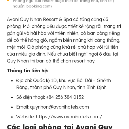
Phòng ngủ của resort được thiết kế trang nhã, tinh tế (
nguồn: booking.com)
Avani Quy Nhơn Resort & Spa có tổng cộng 63
phòng. Mỗi phòng đều được thiết kế rộng rãi, trang trí
gần gũi và hài hòa với thiên nhiên, có ban công riêng
để có thể hóng gió, ngắm biển những khi căng thẳng,
mệt mỏi. Giá phòng cũng khá rẻ, phù hợp với túi tiền
của nhiều gia đình. Nếu chưa biết nghỉ ngơi ở đâu tại
Quy Nhơn thì bạn có thể chọn resort này.
Thông tin liên hệ:
Địa chỉ: Quốc lộ 1D, khu vực Bãi Dài – Ghềnh
Ráng, thành phố Quy Nhơn, tỉnh Bình Định
Số điện thoại: +84 256 384 0132
Email: quynhon@avanihotels.com
Website: https://www.avanihotels.com/
Các loại phòng tại Avani Quy