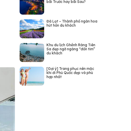
bãi Trước hay bãi Sau?
Đà Lạt – Thành phố ngàn hoa
hút hồn du khách
Khu du lịch Ghềnh Ráng Tiên
Sa đẹp ngỡ ngàng “đốn tim”
du khách
[Gợi ý] Trang phục nên mặc
khi đi Phú Quốc đẹp và phù
hợp nhất