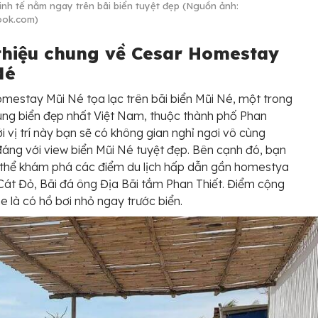
tinh tế nằm ngay trên bãi biển tuyệt đẹp (Nguồn ảnh:
ook.com)
 thiệu chung về Cesar Homestay
Né
mestay Mũi Né tọa lạc trên bãi biển Mũi Né, một trong
ng biển đẹp nhất Việt Nam, thuộc thành phố Phan
ới vị trí này bạn sẽ có không gian nghỉ ngơi vô cùng
áng với view biển Mũi Né tuyệt đẹp. Bên cạnh đó, bạn
 thể khám phá các điểm du lịch hấp dẫn gần homestya
Cát Đỏ, Bãi đá ông Địa Bãi tắm Phan Thiết. Điểm cộng
 là có hồ bơi nhỏ ngay trước biển.