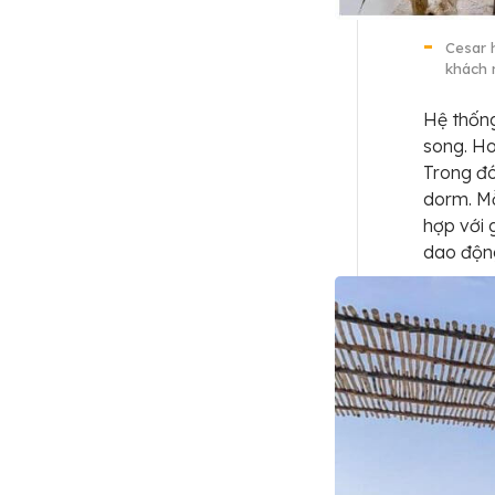
Cesar 
khách 
Hệ thốn
song. H
Trong đó
dorm. Mỗ
hợp với 
dao độn