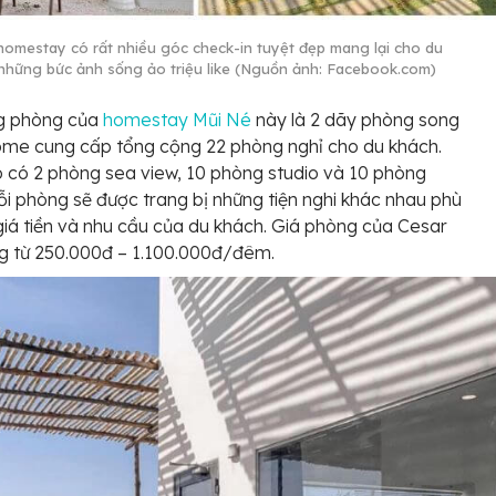
homestay có rất nhiều góc check-in tuyệt đẹp mang lại cho du
những bức ảnh sống ảo triệu like (Nguồn ảnh: Facebook.com)
g phòng của
homestay Mũi Né
này là 2 dãy phòng song
ome cung cấp tổng cộng 22 phòng nghỉ cho du khách.
 có 2 phòng sea view, 10 phòng studio và 10 phòng
i phòng sẽ được trang bị những tiện nghi khác nhau phù
giá tiền và nhu cầu của du khách. Giá phòng của Cesar
g từ 250.000đ – 1.100.000đ/đêm.