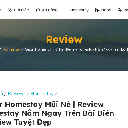
t
Địa điểm
Ăn Uống
Homestay
Hotel
Re
Review
/
/
Homestay
Cesar Homestay Mũi Né | Review Homestay Nằm Ngay Trên Bãi 
hủ
/
Reviews
/
Homestay
/
r Homestay Mũi Né | Review
stay Nằm Ngay Trên Bãi Biển
iew Tuyệt Đẹp