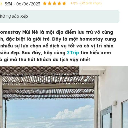
ết
5:34 - 06/06/2023
4.9/5 - (72 bình chọn)
hứ Tự Sắp Xếp
omestay Mũi Né là một địa điểm lưu trú vô cùng
h, đặc biệt là giới trẻ. Đây là một homestay cung
nhiều sự lựa chọn về dịch vụ tốt và có vị trí nhìn
 siêu đẹp. Sau đây, hãy cùng
2Trip
tìm hiểu xem
ó gì mà thu hút khách du lịch vậy nhé!