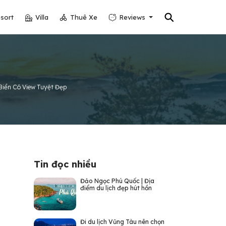
⚲
sort
Villa
Thuê Xe
Reviews
Biển Có View Tuyệt Đẹp
Tin đọc nhiều
Đảo Ngọc Phú Quốc | Địa
điểm du lịch đẹp hút hồn
Đi du lịch Vũng Tàu nên chọn