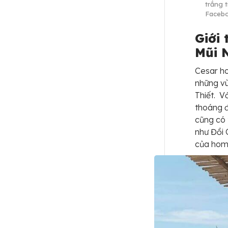
trắng 
Faceb
Giới
Mũi 
Cesar ho
những vù
Thiết. V
thoáng đ
cũng có
như Đồi 
của home