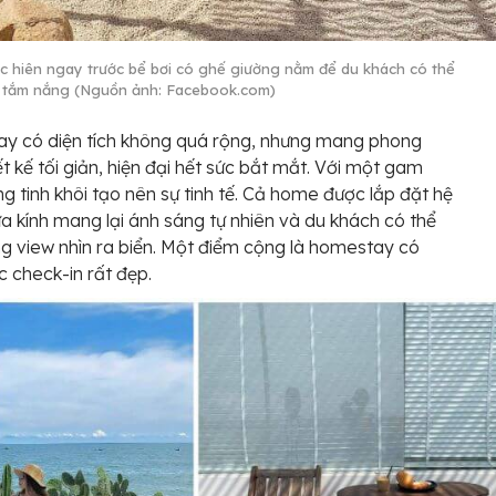
c hiên ngay trước bể bơi có ghế giường nằm để du khách có thể
và tắm nắng (Nguồn ảnh: Facebook.com)
y có diện tích không quá rộng, nhưng mang phong
ết kế tối giản, hiện đại hết sức bắt mắt. Với một gam
g tinh khôi tạo nên sự tinh tế. Cả home được lắp đặt hệ
a kính mang lại ánh sáng tự nhiên và du khách có thể
g view nhìn ra biển. Một điểm cộng là homestay có
c check-in rất đẹp.