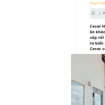
Phan Thi
T
Cesar H
ăn khác
cấp rất 
ra biển
Cesar c