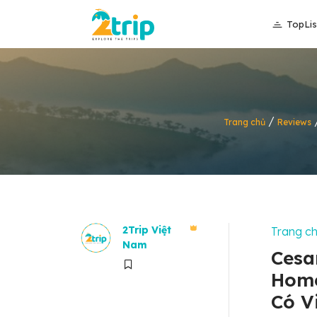
TopLis
/
Trang chủ
Reviews
2Trip Việt
Trang c
Nam
Cesa
Home
Có V