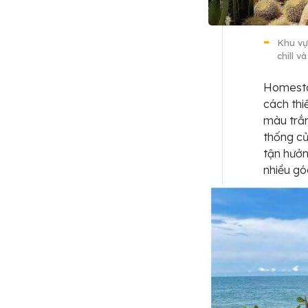
Khu vự
chill 
Homesta
cách thi
màu trắn
thống cử
tận hưởn
nhiều gó