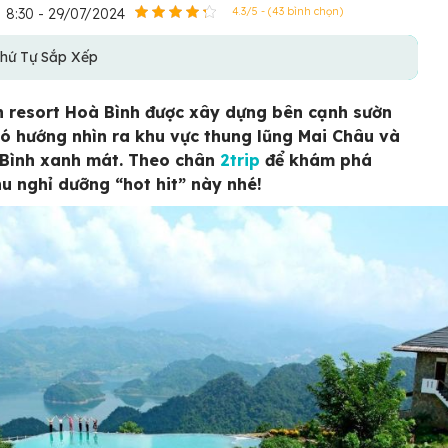
8:30 - 29/07/2024
4.3/5 - (43 bình chọn)
hứ Tự Sắp Xếp
 resort Hoà Bình được xây dựng bên cạnh sườn
có hướng nhìn ra khu vực thung lũng Mai Châu và
Bình xanh mát. Theo chân
2trip
để khám phá
u nghỉ dưỡng “hot hit” này nhé!