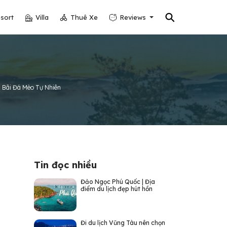
⚲
sort
Villa
Thuê Xe
Reviews
 Bãi Đá Mèo Tự Nhiên
Tin đọc nhiều
Đảo Ngọc Phú Quốc | Địa
điểm du lịch đẹp hút hồn
Đi du lịch Vũng Tàu nên chọn