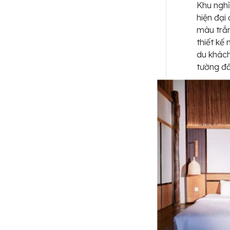
Khu nghỉ
hiện đại
màu trắn
thiết kế
du khách
tường đấ