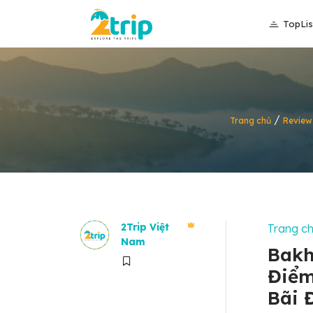
TopLis
/
Trang chủ
Review
2Trip Việt
Trang c
Nam
Bakh
Điểm
Bãi 