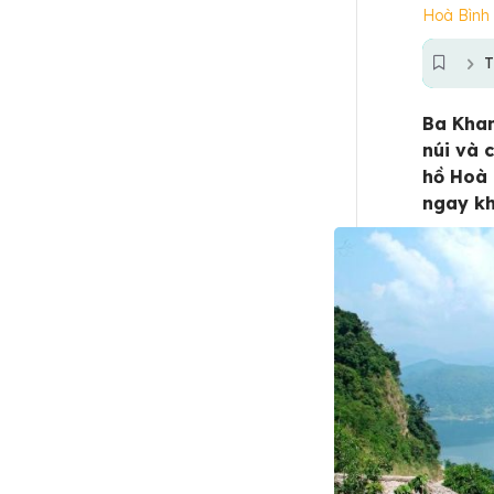
Hoà Bình
T
Ba Khan
núi và 
hồ Hoà 
ngay kh