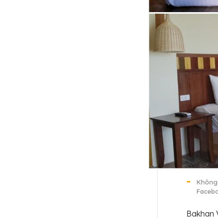
Không 
Faceb
Bakhan V