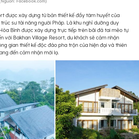
 (Nguồn: Facebook.com)
rt được xây dựng từ bản thiết kế đầy tâm huyết của
 trúc sư tài năng người Pháp. Là khu nghỉ dưỡng duy
 Hòa Bình được xây dựng trực tiếp trên bãi đá tai mèo tự
ến với Bakhan Village Resort, du khách sẽ cảm nhận
ng gian thiết kế độc đáo pha trộn của hiện đại và thiên
ang đến cảm nhận mới lạ.