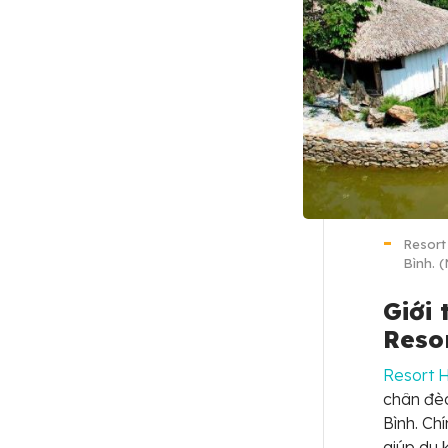
Resort 
Bình. 
Giới
Reso
Resort 
chân đè
Bình. Ch
giúp du 