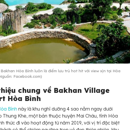
Bakhan Hòa Bình luôn là điểm lưu trú hot hit với view xịn tại Hòa
(Nguồn: Facebook.com)
 thiệu chung về Bakhan Village
rt Hòa Bình
Hòa Bình
này là khu nghỉ dưỡng 4 sao nằm ngay dưới
o Thung Khe, một bản thuộc huyện Mai Châu, tỉnh Hòa
ính thức đi vào hoạt động từ năm 2019, với vị trí đặc biệt
khách có thể chiêm ngưỡng trọn vẻ đẹp thiên nhiên, khu