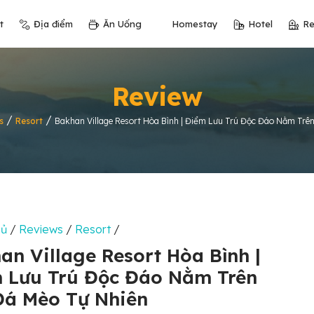
t
Địa điểm
Ăn Uống
Homestay
Hotel
Re
Review
/
/
s
Resort
Bakhan Village Resort Hòa Bình | Điểm Lưu Trú Độc Đáo Nằm Trên
hủ
/
Reviews
/
Resort
/
an Village Resort Hòa Bình |
 Lưu Trú Độc Đáo Nằm Trên
Đá Mèo Tự Nhiên