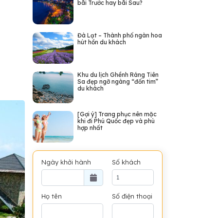
bãi Trước hay bãi Sau?
Đà Lạt – Thành phố ngàn hoa
hút hồn du khách
Khu du lịch Ghềnh Ráng Tiên
Sa đẹp ngỡ ngàng “đốn tim”
du khách
[Gợi ý] Trang phục nên mặc
khi đi Phú Quốc đẹp và phù
hợp nhất
Ngày khởi hành
Số khách
Họ tên
Số điện thoại