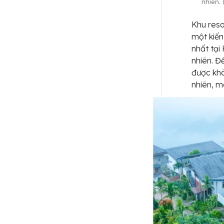
nhiên.
Khu reso
một kiến
nhất tại
nhiên. Đ
được khô
nhiên, m