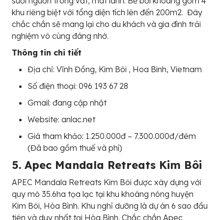
suối nguồn trong vắt, mát lành. Bể bơi khoáng gồm 4
khu riêng biệt với tổng diện tích lên đến 200m2. Đây
chắc chắn sẽ mang lại cho du khách và gia đình trải
nghiệm vô cùng đáng nhớ.
Thông tin chi tiết
Địa chỉ: Vĩnh Đồng, Kim Bôi , Hoa Binh, Vietnam
Số điện thoại: 096 193 67 28
Gmail: đang cập nhật
Website: anlac.net
Giá tham khảo: 1.250.000đ – 7.300.000đ/đêm
(Đã bao gồm thuế và phí)
5. Apec Mandala Retreats Kim Bôi
APEC Mandala Retreats Kim Bôi được xây dựng với
quy mô 35.6ha tọa lạc tại khu khoáng nóng huyện
Kim Bôi, Hòa Bình. Khu nghỉ dưỡng là dự án 6 sao đầu
tiên và duy nhất tại Hòa Bình. Chắc chắn Apec