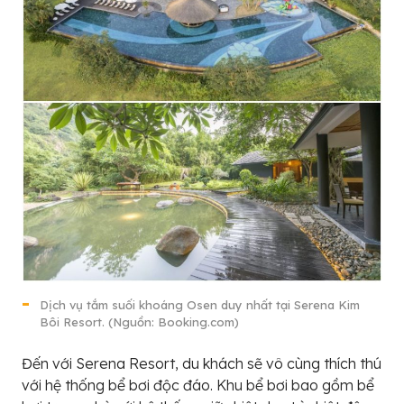
Dịch vụ tắm suối khoáng Osen duy nhất tại Serena Kim
Bôi Resort. (Nguồn: Booking.com)
Đến với Serena Resort, du khách sẽ vô cùng thích thú
với hệ thống bể bơi độc đáo. Khu bể bơi bao gồm bể