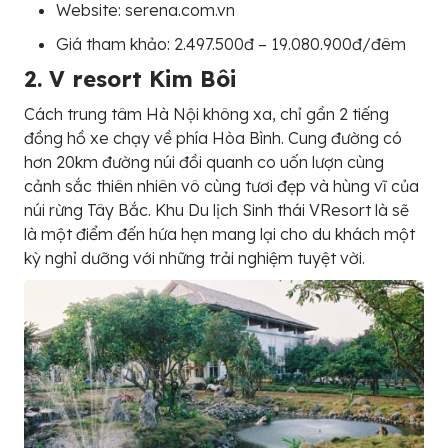
Website: serena.com.vn
Giá tham khảo: 2.497.500đ – 19.080.900đ/đêm
2. V resort Kim Bôi
Cách trung tâm Hà Nội không xa, chỉ gần 2 tiếng
đồng hồ xe chạy về phía Hòa Bình. Cung đường có
hơn 20km đường núi đồi quanh co uốn lượn cùng
cảnh sắc thiên nhiên vô cùng tươi đẹp và hùng vĩ của
núi rừng Tây Bắc. Khu Du lịch Sinh thái VResort là sẽ
là một điểm đến hứa hẹn mang lại cho du khách một
kỳ nghỉ dưỡng với những trải nghiệm tuyệt vời.