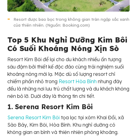
Resort được bao bọc trong không gian tràn ngập sắc xanh
của thiên nhiên. (Nguồn: Booking.com)
Top 5 Khu Nghỉ Dưỡng Kim Bôi
Có Suối Khoáng Nóng Xịn Sò
Resort Kim Bôi để lại cho du khách nhiều ấn tượng
sâu đậm bởi thiết kế độc đáo cùng trải nghiệm suối
khoáng nóng mới lạ. Mặc dù số lượng resort chỉ
chiếm phần nhỏ trong
Resort Hòa Bình
nhưng đây
đều là những nơi lưu trú chất lượng và du khách không
nên bỏ lỡ. Dưới đây là thông tin chi tiết.
1. Serena Resort Kim Bôi
Serena Resort Kim Bôi
tọa lạc tại xóm Khai Đồi, xã
Sào Báy, Kim Bôi, Hòa Bình. Khu nghỉ dưỡng có
không gian an bình và thiên nhiên phóng khoáng.