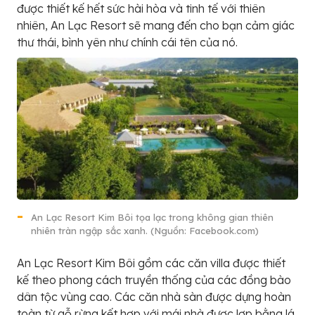
được thiết kế hết sức hài hòa và tinh tế với thiên
nhiên, An Lạc Resort sẽ mang đến cho bạn cảm giác
thư thái, bình yên như chính cái tên của nó.
An Lạc Resort Kim Bôi tọa lạc trong không gian thiên
nhiên tràn ngập sắc xanh. (Nguồn: Facebook.com)
An Lạc Resort Kim Bôi gồm các căn villa được thiết
kế theo phong cách truyền thống của các đồng bào
dân tộc vùng cao. Các căn nhà sàn được dựng hoàn
toàn từ gỗ rừng kết hợp với mái nhà được lợp bằng lá