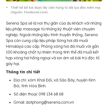
Thiết kế bể bơi được lấy cảm hứng từ dải lụa đào mềm mại.
(Nguồn: Facebook.com)
Serena Spa sẽ là nơi thư giãn của du khách với những
liệu pháp massage từ những kỹ thuật viên chuyên
nghiệp. Ngoài những liệu trình truyền thống, Serena
Spa còn cung cấp liệu pháp Xông hơi đá muối
Himalaya cao cấp. Phòng xông hơi đá muối với gần
100 khoáng chất tự nhiên trong tinh thể đá muối kết
hợp xông hơi hồng ngoại và ion âm sẽ bài trừ độc tố
gây hại.
Thông tin chi tiết
Địa chỉ: xóm Khai Đồi, xã Sào Báy, huyện Kim
Bôi, tỉnh Hòa Bình.
Số điện thoại: 098 134 68 68
Gmail: datphong@serena.com.vn