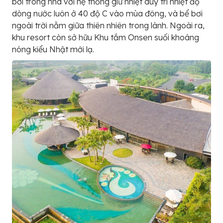
bơi trong nhà với hệ thống giữ nhiệt duy trì nhiệt độ
dòng nước luôn ở 40 độ C vào mùa đông, và bể bơi
ngoài trời nằm giữa thiên nhiên trong lành. Ngoài ra,
khu resort còn sở hữu Khu tắm Onsen suối khoáng
nóng kiểu Nhật mới lạ.