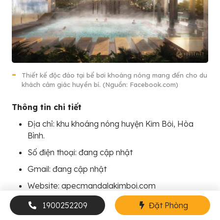
Thiết kế độc đáo tại bể bơi khoáng nóng mang đến cho du
khách cảm giác huyền bí. (Nguồn: Facebook.com)
Thông tin chi tiết
Địa chỉ: khu khoáng nóng huyện Kim Bôi, Hòa
Bình.
Số điện thoại: đang cập nhật
Gmail: đang cập nhật
Website: apecmandalakimboi.com
Giá tham khảo: đang cập nhật
1900252209
Đặt Phòng
Tài liệu tham khảo