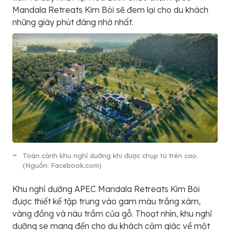
Mandala Retreats Kim Bôi sẽ đem lại cho du khách
những giây phút đáng nhớ nhất.
Toàn cảnh khu nghỉ dưỡng khi được chụp từ trên cao.
(Nguồn: Facebook.com)
Khu nghỉ dưỡng APEC Mandala Retreats Kim Bôi
được thiết kế tập trung vào gam màu trắng xám,
vàng đồng và nâu trầm của gỗ. Thoạt nhìn, khu nghỉ
dưỡng se mang đến cho du khách cảm giác về một