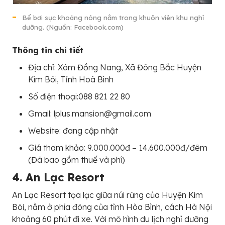
Bể bơi sục khoáng nóng nằm trong khuôn viên khu nghỉ
dưỡng. (Nguồn: Facebook.com)
Thông tin chi tiết
Địa chỉ: Xóm Đồng Nang, Xã Đông Bắc Huyện
Kim Bôi, Tỉnh Hoà Bình
Số điện thoại:088 821 22 80
Gmail: lplus.mansion@gmail.com
Website: đang cập nhật
Giá tham khảo: 9.000.000đ – 14.600.000đ/đêm
(Đã bao gồm thuế và phí)
4. An Lạc Resort
An Lạc Resort tọa lạc giữa núi rừng của Huyện Kim
Bôi, nằm ở phía đông của tỉnh Hòa Bình, cách Hà Nội
khoảng 60 phút đi xe. Với mô hình du lịch nghỉ dưỡng