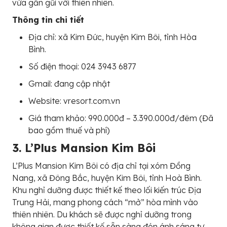
vừa gần gũi với thiên nhiên.
Thông tin chi tiết
Địa chỉ: xã Kim Đức, huyện Kim Bôi, tỉnh Hòa
Bình.
Số điện thoại: 024 3943 6877
Gmail: đang cập nhật
Website: vresort.com.vn
Giá tham khảo: 990.000đ – 3.390.000đ/đêm (Đã
bao gồm thuế và phí)
3. L’Plus Mansion Kim Bôi
L’Plus Mansion Kim Bôi có địa chỉ tại xóm Đồng
Nang, xã Đông Bắc, huyện Kim Bôi, tỉnh Hoà Bình.
Khu nghỉ dưỡng được thiết kế theo lối kiến trúc Địa
Trung Hải, mang phong cách “mở” hòa mình vào
thiên nhiên. Du khách sẽ được nghỉ dưỡng trong
không gian được thiết kế sẵn sàng đón ánh sáng tự