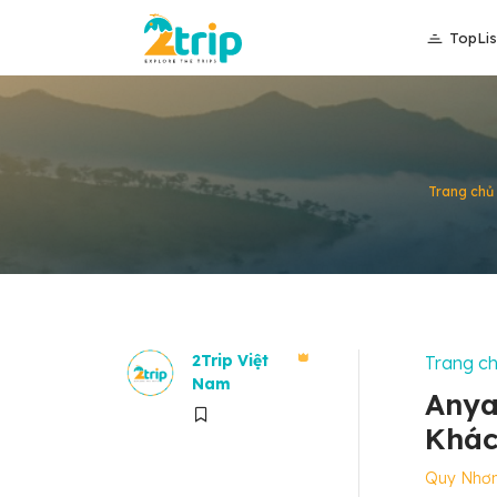
TopLis
Trang chủ
2Trip Việt
Trang c
Nam
Anya
Khác
Quy Nhơ