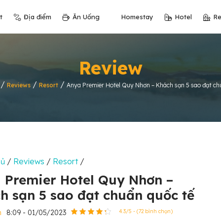
t
Địa điểm
Ăn Uống
Homestay
Hotel
Re
Review
/
/
/
Reviews
Resort
Anya Premier Hotel Quy Nhơn – Khách sạn 5 sao đạt ch
hủ
/
Reviews
/
Resort
/
 Premier Hotel Quy Nhơn –
h sạn 5 sao đạt chuẩn quốc tế
n
8:09 - 01/05/2023
4.3/5 - (72 bình chọn)