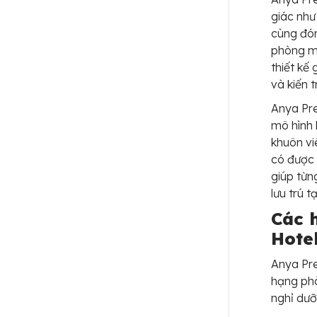
giác như
cùng đón
phòng mà
thiết kế
và kiến 
Anya Pr
mô hình 
khuôn vi
có được 
giúp từn
lưu trú t
Các 
Hote
Anya Pr
hạng phò
nghỉ dưỡ