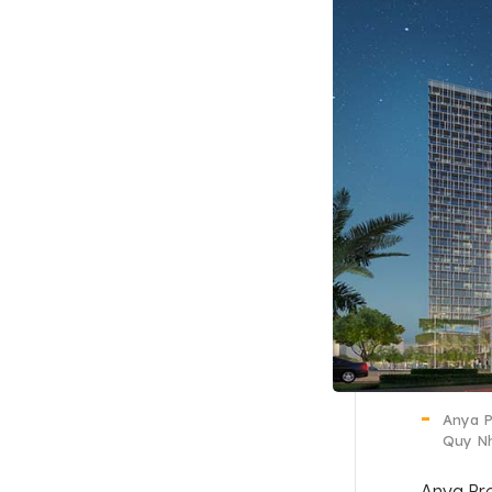
Anya P
Quy Nh
Anya Pr