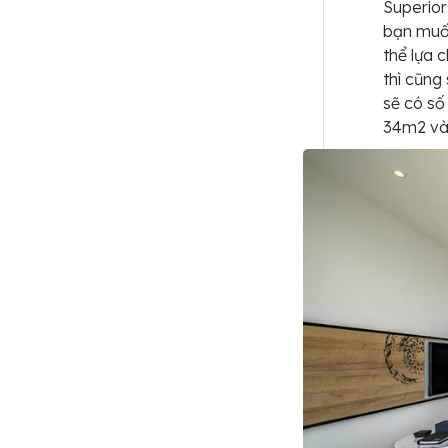
Superior
bạn muốn
thể lựa 
thì cũng
sẽ có số
34m2 và 