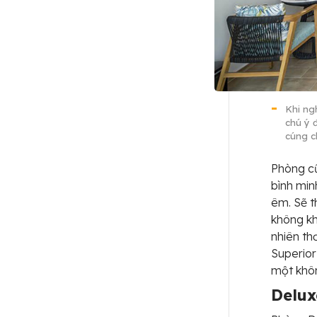
Khi ng
chú ý 
cúng c
Phòng cũ
bình min
êm. Sẽ t
không kh
nhiên th
Superior
một khôn
Delux