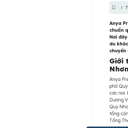
T
Anya Pr
chuẩn q
Nơi đây
du khác
chuyến 
Giới
Nhơ
Anya Pre
phố Quy 
các nơi.
Dương Vư
Quy Nhơn
tổng cộ
Tổng Th