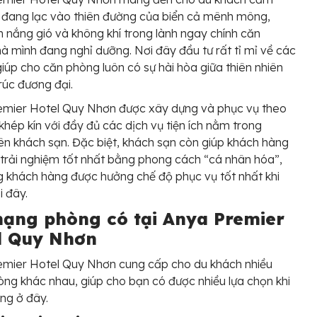
 đang lạc vào thiên đường của biển cả mênh mông,
 nắng gió và không khí trong lành ngay chính căn
 mình đang nghỉ dưỡng. Nơi đây đầu tư rất tỉ mỉ về các
 giúp cho căn phòng luôn có sự hài hòa giữa thiên nhiên
trúc đương đại.
emier Hotel Quy Nhơn được xây dựng và phục vụ theo
khép kín với đầy đủ các dịch vụ tiện ích nằm trong
ên khách sạn. Đặc biệt, khách sạn còn giúp khách hàng
trải nghiệm tốt nhất bằng phong cách “cá nhân hóa”,
g khách hàng được hưởng chế độ phục vụ tốt nhất khi
ại đây.
hạng phòng có tại Anya Premier
l Quy Nhơn
emier Hotel Quy Nhơn cung cấp cho du khách nhiều
ng khác nhau, giúp cho bạn có được nhiều lựa chọn khi
ng ở đây.