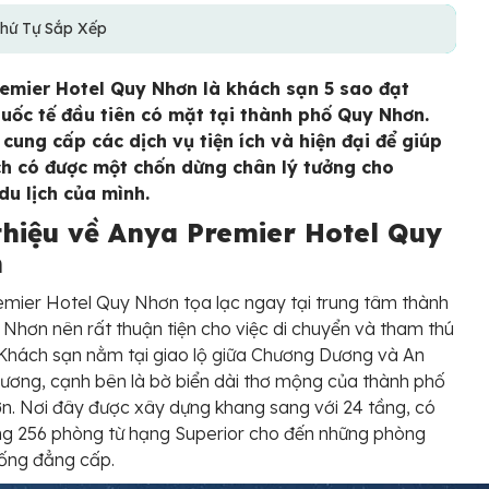
hứ Tự Sắp Xếp
emier Hotel Quy Nhơn là khách sạn 5 sao đạt
uốc tế đầu tiên có mặt tại thành phố Quy Nhơn.
 cung cấp các dịch vụ tiện ích và hiện đại để giúp
h có được một chốn dừng chân lý tưởng cho
du lịch của mình.
 thiệu về Anya Premier Hotel Quy
n
mier Hotel Quy Nhơn tọa lạc ngay tại trung tâm thành
Nhơn nên rất thuận tiện cho việc di chuyển và tham thú
 Khách sạn nằm tại giao lộ giữa Chương Dương và An
ơng, cạnh bên là bờ biển dài thơ mộng của thành phố
. Nơi đây được xây dựng khang sang với 24 tầng, có
ng 256 phòng từ hạng Superior cho đến những phòng
ống đẳng cấp.