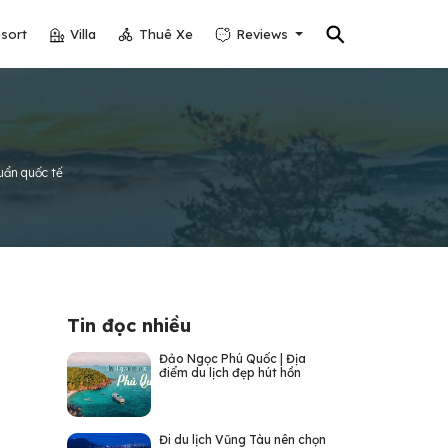
⚲
sort
Villa
Thuê Xe
Reviews
uẩn quốc tế
Tin đọc nhiều
Đảo Ngọc Phú Quốc | Địa
điểm du lịch đẹp hút hồn
Đi du lịch Vũng Tàu nên chọn