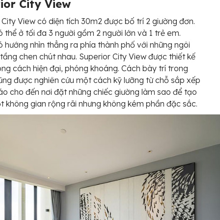
ior City View
 City View có diện tích 30m2 được bố trí 2 giường đơn.
 thể ở tối đa 3 người gồm 2 người lớn và 1 trẻ em.
 hướng nhìn thẳng ra phía thành phố với những ngôi
tầng chen chút nhau. Superior City View được thiết kế
ng cách hiện đại, phóng khoáng. Cách bày trí trong
ng được nghiên cứu một cách kỹ lưỡng từ chỗ sắp xếp
áo cho đến nơi đặt những chiếc giường làm sao để tạo
 không gian rộng rãi nhưng không kém phần đặc sắc.