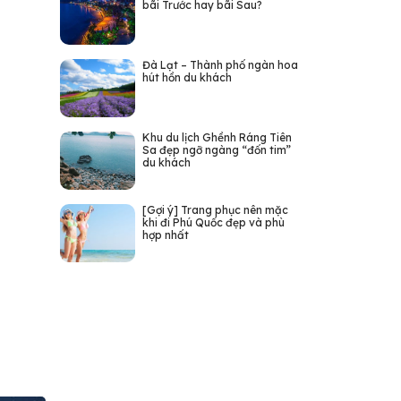
bãi Trước hay bãi Sau?
Đà Lạt – Thành phố ngàn hoa
hút hồn du khách
Khu du lịch Ghềnh Ráng Tiên
Sa đẹp ngỡ ngàng “đốn tim”
du khách
[Gợi ý] Trang phục nên mặc
khi đi Phú Quốc đẹp và phù
hợp nhất