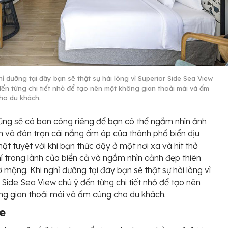
hỉ dưỡng tại đây bạn sẽ thật sự hài lòng vì Superior Side Sea View
đến từng chi tiết nhỏ để tạo nên một không gian thoải mái và ấm
ho du khách.
ng sẽ có ban công riêng để bạn có thể ngắm nhìn ảnh
h và đón trọn cái nắng ấm áp của thành phố biển dịu
hật tuyệt vời khi bạn thức dậy ở một nơi xa và hít thở
í trong lành của biển cả và ngắm nhìn cảnh đẹp thiên
ơ mộng. Khi nghỉ dưỡng tại đây bạn sẽ thật sự hài lòng vì
 Side Sea View chú ý đến từng chi tiết nhỏ để tạo nên
g gian thoải mái và ấm cúng cho du khách.
e