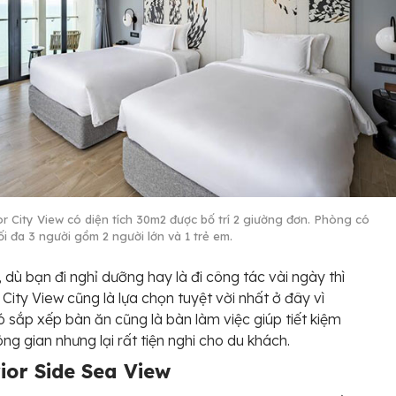
or City View có diện tích 30m2 được bố trí 2 giường đơn. Phòng có
ối đa 3 người gồm 2 người lớn và 1 trẻ em.
, dù bạn đi nghỉ dưỡng hay là đi công tác vài ngày thì
 City View cũng là lựa chọn tuyệt vời nhất ở đây vì
 sắp xếp bàn ăn cũng là bàn làm việc giúp tiết kiệm
ng gian nhưng lại rất tiện nghi cho du khách.
ior Side Sea View