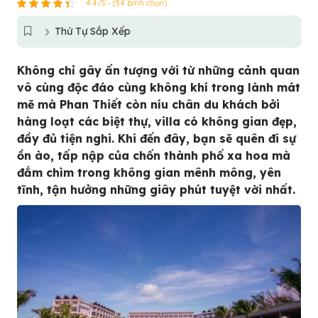
4.4/5 - (54 bình chọn)
Thứ Tự Sắp Xếp
Không chỉ gây ấn tượng với từ những cảnh quan
vô cùng độc đáo cùng không khí trong lành mát
mẽ mà Phan Thiết còn níu chân du khách bởi
hàng loạt các biệt thự, villa có không gian đẹp,
đầy đủ tiện nghi. Khi đến đây, bạn sẽ quên đi sự
ồn ào, tấp nập của chốn thành phố xa hoa mà
đắm chìm trong không gian mênh mông, yên
tĩnh, tận hưởng những giây phút tuyệt vời nhất.