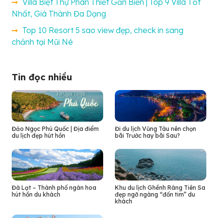
Villa Biệt Thự Phan Thiết Gần Biển | Top 9 Villa Tốt
Nhất, Giá Thành Đa Dạng
Top 10 Resort 5 sao view đẹp, check in sang
chảnh tại Mũi Né
Tin đọc nhiều
Đảo Ngọc Phú Quốc | Địa điểm
Đi du lịch Vũng Tàu nên chọn
du lịch đẹp hút hồn
bãi Trước hay bãi Sau?
Đà Lạt – Thành phố ngàn hoa
Khu du lịch Ghềnh Ráng Tiên Sa
hút hồn du khách
đẹp ngỡ ngàng “đốn tim” du
khách