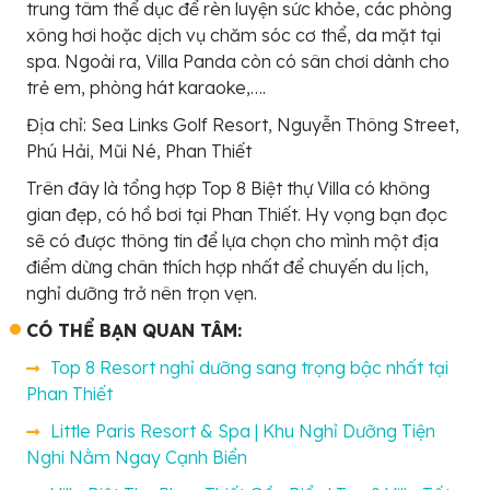
trung tâm thể dục để rèn luyện sức khỏe, các phòng
xông hơi hoặc dịch vụ chăm sóc cơ thể, da mặt tại
spa. Ngoài ra, Villa Panda còn có sân chơi dành cho
trẻ em, phòng hát karaoke,….
Địa chỉ:
Sea Links Golf Resort, Nguyễn Thông Street,
Phú Hải, Mũi Né, Phan Thiết
Trên đây là tổng hợp Top 8 Biệt thự Villa có không
gian đẹp, có hồ bơi tại Phan Thiết. Hy vọng bạn đọc
sẽ có được thông tin để lựa chọn cho mình một địa
điểm dừng chân thích hợp nhất để chuyến du lịch,
nghỉ dưỡng trở nên trọn vẹn.
CÓ THỂ BẠN QUAN TÂM:
Top 8 Resort nghỉ dưỡng sang trọng bậc nhất tại
Phan Thiết
Little Paris Resort & Spa | Khu Nghỉ Dưỡng Tiện
Nghi Nằm Ngay Cạnh Biển