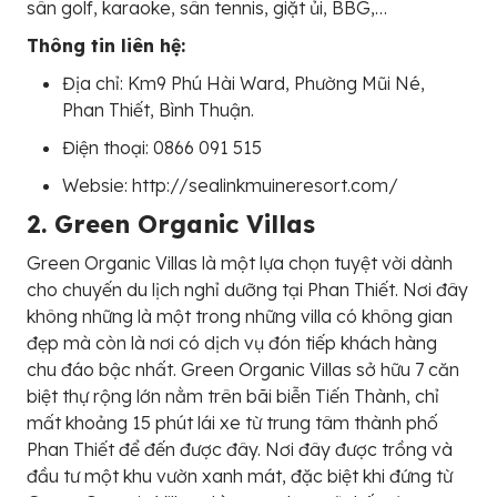
sân golf, karaoke, sân tennis, giặt ủi, BBG,…
Thông tin liên hệ:
Địa chỉ: Km9 Phú Hài Ward, Phường Mũi Né,
Phan Thiết, Bình Thuận.
Điện thoại: 0866 091 515
Websie: http://sealinkmuineresort.com/
2. Green Organic Villas
Green Organic Villas là một lựa chọn tuyệt vời dành
cho chuyến du lịch nghỉ dưỡng tại Phan Thiết. Nơi đây
không những là một trong những villa có không gian
đẹp mà còn là nơi có dịch vụ đón tiếp khách hàng
chu đáo bậc nhất. Green Organic Villas sở hữu 7 căn
biệt thự rộng lớn nằm trên bãi biễn Tiến Thành, chỉ
mất khoảng 15 phút lái xe từ trung tâm thành phố
Phan Thiết để đến được đây. Nơi đây được trồng và
đầu tư một khu vườn xanh mát, đặc biệt khi đứng từ