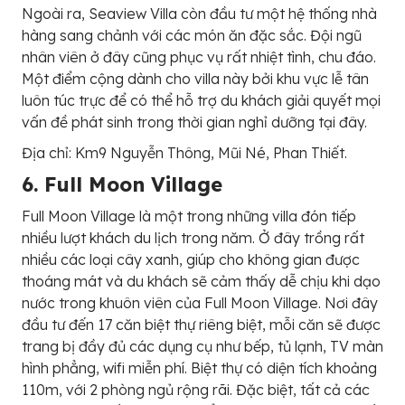
Ngoài ra, Seaview Villa còn đầu tư một hệ thống nhà
hàng sang chảnh với các món ăn đặc sắc. Đội ngũ
nhân viên ở đây cũng phục vụ rất nhiệt tình, chu đáo.
Một điểm cộng dành cho villa này bởi khu vực lễ tân
luôn túc trực để có thể hỗ trợ du khách giải quyết mọi
vấn đề phát sinh trong thời gian nghỉ dưỡng tại đây.
Địa chỉ: Km9 Nguyễn Thông, Mũi Né, Phan Thiết.
6. Full Moon Village
Full Moon Village là một trong những villa đón tiếp
nhiều lượt khách du lịch trong năm. Ở đây trồng rất
nhiều các loại cây xanh, giúp cho không gian được
thoáng mát và du khách sẽ cảm thấy dễ chịu khi dạo
nước trong khuôn viên của Full Moon Village. Nơi đây
đầu tư đến 17 căn biệt thự riêng biệt, mỗi căn sẽ được
trang bị đầy đủ các dụng cụ như bếp, tủ lạnh, TV màn
hình phẳng, wifi miễn phí. Biệt thự có diện tích khoảng
110m, với 2 phòng ngủ rộng rãi. Đặc biệt, tất cả các