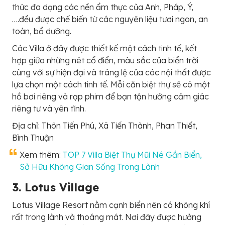
thức đa dạng các nền ẩm thực của Anh, Pháp, Ý,
….đều được chế biến từ các nguyên liệu tươi ngon, an
toàn, bổ dưỡng.
Các Villa ở đây được thiết kế một cách tinh tế, kết
hợp giữa những nét cổ điển, màu sắc của biển trời
cùng với sự hiện đại và tráng lệ của các nội thất được
lựa chọn một cách tinh tế. Mỗi căn biệt thự sẽ có một
hồ bơi riêng và rạp phim để bạn tận hưởng cảm giác
riêng tư và yên tĩnh.
Địa chỉ: Thôn Tiến Phú, Xã Tiến Thành, Phan Thiết,
Bình Thuận
Xem thêm:
TOP 7 Villa Biệt Thự Mũi Né Gần Biển,
Sở Hữu Không Gian Sống Trong Lành
3. Lotus Village
Lotus Village Resort nằm cạnh biển nên có không khí
rất trong lành và thoáng mát. Nơi đây được hưởng