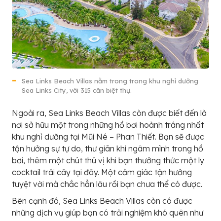
Sea Links Beach Villas nằm trong trong khu nghỉ dưỡng
Sea Links City, với 315 căn biệt thự.
Ngoài ra, Sea Links Beach Villas còn được biết đến là
nơi sở hữu một trong những hồ bơi hoành tráng nhất
khu nghỉ dưỡng tại Mũi Né – Phan Thiết. Bạn sẽ được
tận hưởng sự tự do, thư giãn khi ngâm mình trong hồ
bơi, thêm một chút thú vị khi bạn thưởng thức một ly
cocktail trái cây tại đây. Một cảm giác tận hưởng
tuyệt vời mà chắc hẳn lâu rồi bạn chưa thể có được.
Bên cạnh đó, Sea Links Beach Villas còn có được
những dịch vụ giúp bạn có trải nghiệm khó quên như