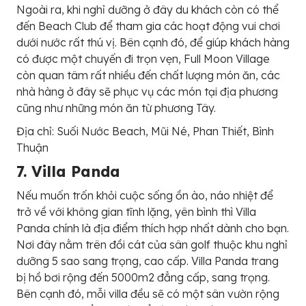
Ngoài ra, khi nghỉ dưỡng ở đây du khách còn có thể
đến Beach Club để tham gia các hoạt động vui chơi
dưới nước rất thú vị. Bên cạnh đó, để giúp khách hàng
có được một chuyến đi trọn vẹn, Full Moon Village
còn quan tâm rất nhiều đến chất lượng món ăn, các
nhà hàng ở đây sẽ phục vụ các món tại địa phương
cũng như những món ăn từ phương Tây.
Địa chỉ: Suối Nước Beach, Mũi Né, Phan Thiết, Bình
Thuận
7. Villa Panda
Nếu muốn trốn khỏi cuộc sống ồn ào, náo nhiệt để
trở về với không gian tĩnh lặng, yên bình thì Villa
Panda chính là địa điểm thích hợp nhất dành cho bạn.
Nơi đây nằm trên đồi cát của sân golf thuộc khu nghỉ
dưỡng 5 sao sang trọng, cao cấp. Villa Panda trang
bị hồ bơi rộng đến 5000m2 đẳng cấp, sang trọng.
Bên cạnh đó, mỗi villa đều sẽ có một sân vườn rộng