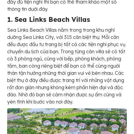
đầy đủ tiện nghi thì bạn có thể tham khảo một số
thông tin dưới đây.
1. Sea Links Beach Villas
Sea Links Beach Villas nằm trong trong khu nghỉ
dưỡng Sea Links City, với 315 căn biệt thự. Mỗi căn
đều được đầu tư trang bị tất cả các tiện nghi phục vụ
chuyến du lịch của bạn. Trong từng căn villa sẽ có tất
cả 3 phòng ngủ, cùng với bếp, phòng khách, phòng
tắm, ban công riêng biệt để bạn có thể cùng người
thân tận hưởng những thời gian vui vẻ bên nhau. Các
biệt thự ở đây điều được trang trí với những vật dụng
rất đơn giản nhưng không kém phần hiện đại và độc
đáo. Nhờ đó bạn sẽ cảm nhận được sự ấm cúng và
yên tĩnh khi bước vào nơi đây.