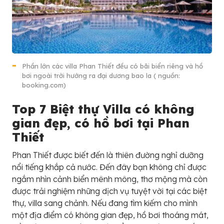
Phần lớn các villa Phan Thiết đều có bãi biển riêng và hồ
bơi ngoài trời hướng ra đại dương bao la ( nguồn:
booking.com)
Top 7 Biệt thự Villa có không
gian đẹp, có hồ bơi tại Phan
Thiết
Phan Thiết được biết đến là thiên đường nghỉ dưỡng
nổi tiếng khắp cả nước. Đến đây bạn không chỉ được
ngắm nhìn cảnh biển mênh mông, thơ mộng mà còn
được trải nghiệm những dịch vụ tuyệt vời tại các biệt
thự, villa sang chảnh. Nếu đang tìm kiếm cho mình
một địa điểm có không gian đẹp, hồ bơi thoáng mát,