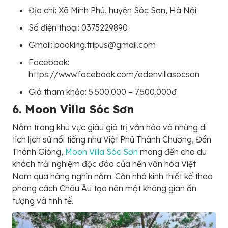
Địa chỉ: Xã Minh Phú, huyện Sóc Sơn, Hà Nội
Số điện thoại: 0375229890
Gmail: booking.tripus@gmail.com
Facebook:
https://www.facebook.com/edenvillasocson
Giá tham khảo: 5.500.000 – 7.500.000đ
6. Moon Villa Sóc Sơn
Nằm trong khu vực giàu giá trị văn hóa và những di
tích lịch sử nổi tiếng như Việt Phủ Thành Chương, Đền
Thánh Gióng,
Moon Villa Sóc Sơn
mang đến cho du
khách trải nghiệm độc đáo của nền văn hóa Việt
Nam qua hàng nghìn năm. Căn nhà kính thiết kế theo
phong cách Châu Âu tạo nên một không gian ấn
tượng và tinh tế.