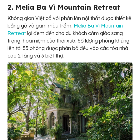
2. Melia Ba Vì Mountain Retreat
Không gian Việt cổ với phần lớn nội thất được thiết kế
bằng gỗ và gam màu trầm,
Melia Ba Vì Mountain
Retreat
lại đem đến cho du khách cảm giác sang
trọng, hoài niệm của thời xưa. Số lượng phòng khủng
lên tới 55 phòng được phân bố đều vào các tòa nhà
cao 2 tầng và 3 biệt thự.