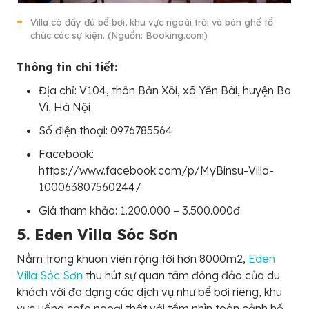
Villa có đầy đủ bể bơi, khu vực ngoài trời và bàn ghế tổ
chức các sự kiện. (Nguồn: Booking.com)
Thông tin chi tiết:
Địa chỉ: V104, thôn Bản Xôi, xã Yên Bài, huyện Ba
Vì, Hà Nội
Số điện thoại: 0976785564
Facebook:
https://www.facebook.com/p/MyBinsu-Villa-
100063807560244/
Giá tham khảo: 1.200.000 – 3.500.000đ
5. Eden Villa Sóc Sơn
Nằm trong khuôn viên rộng tới hơn 8000m2,
Eden
Villa Sóc Sơn
thu hút sự quan tâm đông đảo của du
khách với đa dạng các dịch vụ như bể bơi riêng, khu
vực uống cafe ngoại thất với tầm nhìn toàn cảnh hồ,