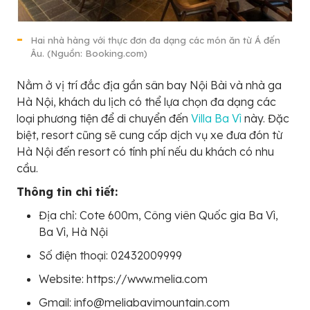
Hai nhà hàng với thực đơn đa dạng các món ăn từ Á đến
Âu. (Nguồn: Booking.com)
Nằm ở vị trí đắc địa gần sân bay Nội Bài và nhà ga
Hà Nội, khách du lịch có thể lựa chọn đa dạng các
loại phương tiện để di chuyển đến
Villa Ba Vì
này. Đặc
biệt, resort cũng sẽ cung cấp dịch vụ xe đưa đón từ
Hà Nội đến resort có tính phí nếu du khách có nhu
cầu.
Thông tin chi tiết:
Địa chỉ: Cote 600m, Công viên Quốc gia Ba Vì,
Ba Vì, Hà Nội
Số điện thoại: 02432009999
Website: https://www.melia.com
Gmail: info@meliabavimountain.com