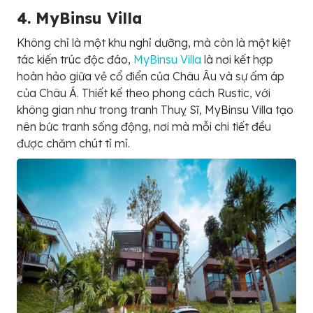
4. MyBinsu Villa
Không chỉ là một khu nghỉ dưỡng, mà còn là một kiệt
tác kiến trúc độc đáo,
MyBinsu Villa
là nơi kết hợp
hoàn hảo giữa vẻ cổ điển của Châu Âu và sự ấm áp
của Châu Á. Thiết kế theo phong cách Rustic, với
không gian như trong tranh Thuỵ Sĩ, MyBinsu Villa tạo
nên bức tranh sống động, nơi mà mỗi chi tiết đều
được chăm chút tỉ mỉ.