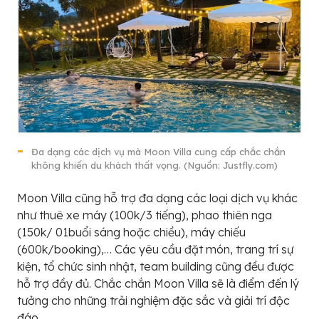
Đa dạng các dịch vụ mà Moon Villa cung cấp chắc chắn
không khiến du khách thất vọng. (Nguồn: Justfly.com)
Moon Villa cũng hỗ trợ đa dạng các loại dịch vụ khác
như thuê xe máy (100k/3 tiếng), phao thiên nga
(150k/ 01buổi sáng hoặc chiều), máy chiếu
(600k/booking),… Các yêu cầu đặt món, trang trí sự
kiện, tổ chức sinh nhật, team building cũng đều được
hỗ trợ đầy đủ. Chắc chắn Moon Villa sẽ là điểm đến lý
tưởng cho những trải nghiệm đặc sắc và giải trí độc
đáo.