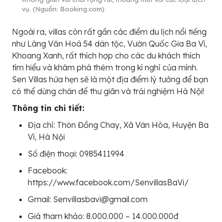
vụ. (Nguồn: Booking.com)
Ngoài ra, villas còn rất gần các điểm du lịch nổi tiếng
như Làng Văn Hoá 54 dân tộc, Vườn Quốc Gia Ba Vì,
Khoang Xanh, rất thích hợp cho các du khách thích
tìm hiểu và khám phá thêm trong kì nghỉ của mình.
Sen Villas hứa hẹn sẽ là một địa điểm lý tưởng để bạn
có thể dừng chân để thư giãn và trải nghiệm Hà Nội!
Thông tin chi tiết:
Địa chỉ: Thôn Đồng Chay, Xã Vân Hòa, Huyện Ba
Vì, Hà Nội
Số điện thoại: 0985411994
Facebook:
https://www.facebook.com/SenvillasBaVi/
Gmail: Senvillasbavi@gmail.com
Giá tham khảo: 8.000.000 – 14.000.000đ