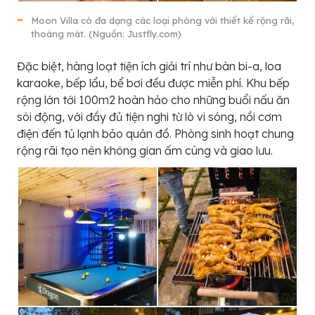
Moon Villa có đa dạng các loại phòng với thiết kế rộng rãi,
thoáng mát. (Nguồn: Justfly.com)
Đặc biệt, hàng loạt tiện ích giải trí như bàn bi-a, loa
karaoke, bếp lẩu, bể bơi đều được miễn phí. Khu bếp
rộng lớn tới 100m2 hoàn hảo cho những buổi nấu ăn
sôi động, với đầy đủ tiện nghi từ lò vi sóng, nồi cơm
điện đến tủ lạnh bảo quản đồ. Phòng sinh hoạt chung
rộng rãi tạo nên không gian ấm cúng và giao lưu.