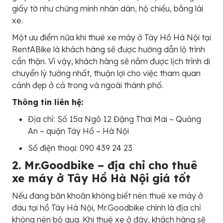
giấy tờ như chứng minh nhân dân, hộ chiếu, bằng lái
xe.
Một ưu điểm nữa khi thuê xe máy ở Tây Hồ Hà Nội tại
RentABike là khách hàng sẽ được hướng dẫn lộ trình
cẩn thận. Vì vậy, khách hàng sẽ nắm được lịch trình di
chuyển lý tưởng nhất, thuận lợi cho việc tham quan
cảnh đẹp ở cả trong và ngoài thành phố.
Thông tin liên hệ:
Địa chỉ: Số 15a Ngõ 12 Đặng Thai Mai – Quảng
An – quận Tây Hồ – Hà Nội
Số điện thoại: 090 439 24 23
2. Mr.Goodbike – địa chỉ cho thuê
xe máy ở Tây Hồ Hà Nội giá tốt
Nếu đang băn khoăn không biết nên thuê xe máy ở
đâu tại hồ Tây Hà Nội, Mr.Goodbike chính là địa chỉ
không nên bỏ qua. Khi thuê xe ở đây, khách hàng sẽ