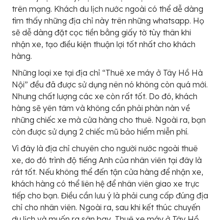
trên mạng. Khách du lịch nước ngoài có thể dễ dàng
tìm thấy những địa chỉ này trên những whatsapp. Họ
sẽ dễ dàng đặt cọc tiền bằng giấy tờ tùy thân khi
nhận xe, tạo điều kiện thuận lợi tốt nhất cho khách
hàng.
Những loại xe tại địa chỉ “Thuê xe máy ở Tây Hồ Hà
Nội” đều đã được sử dụng nên nó không còn quá mới.
Nhưng chất lượng các xe còn rất tốt. Do đó, khách
hàng sẽ yên tâm và không cần phải phàn nàn về
những chiếc xe mà cửa hàng cho thuê. Ngoài ra, bạn
còn được sử dụng 2 chiếc mũ bảo hiểm miễn phí.
Vì đây là địa chỉ chuyên cho người nước ngoài thuê
xe, do đó trình độ tiếng Anh của nhân viên tại đây là
rát tốt. Nếu không thể đến tận cửa hàng để nhận xe,
khách hàng có thể liên hệ để nhân viên giao xe trực
tiếp cho bạn. Điều cần lưu ý là phải cung cấp đúng địa
chỉ cho nhân viên. Ngoài ra, sau khi kết thúc chuyến
du lịch và muốn ra sân bay, Thuê xe máy ở Tây Hồ