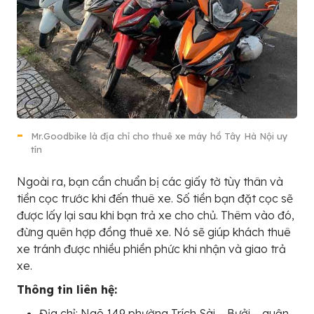
Mr.Goodbike là địa chỉ cho thuê xe máy hồ Tây Hà Nội uy
tín
Ngoài ra, bạn cần chuẩn bị các giấy tờ tùy thân và
tiền cọc trước khi đến thuê xe. Số tiền bạn đặt cọc sẽ
được lấy lại sau khi bạn trả xe cho chủ. Thêm vào đó,
đừng quên hợp đồng thuê xe. Nó sẽ giúp khách thuê
xe tránh được nhiều phiền phức khi nhận và giao trả
xe.
Thông tin liên hệ:
Địa chỉ: Ngõ 149 phường Trích Sài – Bưởi – quận