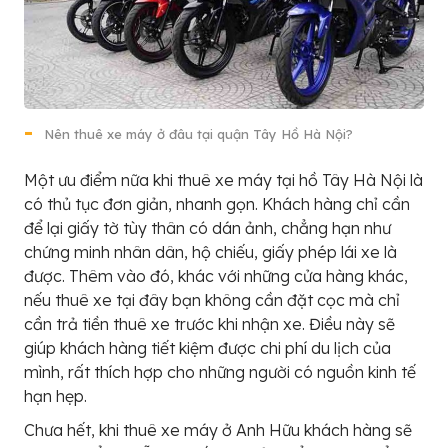
Nên thuê xe máy ở đâu tại quận Tây Hồ Hà Nội?
Một ưu điểm nữa khi thuê xe máy tại hồ Tây Hà Nội là
có thủ tục đơn giản, nhanh gọn. Khách hàng chỉ cần
để lại giấy tờ tùy thân có dán ảnh, chẳng hạn như
chứng minh nhân dân, hộ chiếu, giấy phép lái xe là
được. Thêm vào đó, khác với những cửa hàng khác,
nếu thuê xe tại đây bạn không cần đặt cọc mà chỉ
cần trả tiền thuê xe trước khi nhận xe. Điều này sẽ
giúp khách hàng tiết kiệm được chi phí du lịch của
mình, rất thích hợp cho những người có nguồn kinh tế
hạn hẹp.
Chưa hết, khi thuê xe máy ở Anh Hữu khách hàng sẽ