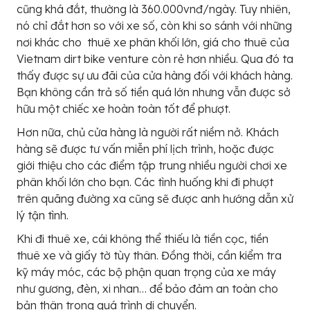
cũng khá đắt, thường là 360.000vnđ/ngày. Tuy nhiên,
nó chỉ đắt hơn so với xe số, còn khi so sánh với những
nơi khác cho thuê xe phân khối lớn, giá cho thuê của
Vietnam dirt bike venture còn rẻ hơn nhiều. Qua đó ta
thấy được sự ưu đãi của cửa hàng đối với khách hàng.
Bạn không cần trả số tiền quá lớn nhưng vẫn được sở
hữu một chiếc xe hoàn toàn tốt để phượt.
Hơn nữa, chủ cửa hàng là người rất niềm nở. Khách
hàng sẽ được tư vấn miễn phí lịch trình, hoặc được
giới thiệu cho các điểm tập trung nhiều người chơi xe
phân khối lớn cho bạn. Các tình huống khi đi phượt
trên quãng đường xa cũng sẽ được anh hướng dẫn xử
lý tận tình.
Khi đi thuê xe, cái không thể thiếu là tiền cọc, tiền
thuê xe và giấy tờ tùy thân. Đồng thời, cần kiểm tra
kỹ máy móc, các bộ phận quan trọng của xe máy
như gương, đèn, xi nhan… để bảo đảm an toàn cho
bản thân trong quá trình di chuyển.