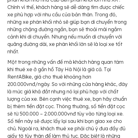
Chính vì thế, khách hàng sẽ dễ dàng tìm được chiếc
xe phù hợp với nhu cầu của bản thân. Trong đó,
những xe phân khối nhỏ sẽ giúp bạn di chuyển trong
những chặng đường ngắn, bạn sẽ thoải mái ngắm
cảnh khi di chuyển. Nhưng nếu muốn di chuyển với
quãng đường dài, xe phân khối lớn sẽ là loại xe tốt
nhất.
Một trong những vấn đề mà khách hàng quan tâm
khi thuê xe ở gần hồ Tây Hà Nội là giá cả. Tại
RentABike, giá cho thuê khoảng hơn
200.000vnđ/ngày. So với những cửa hàng khác, đây
là mức giá khá đắt nhưng nó lại phù hợp với chất
lượng của xe. Bên cạnh việc thuê xe, bạn hãy chuẩn
bị thêm tiền đặt cọc. Thông thường, số tiền đặt cọc
sẽ từ 500.000 – 2.000.000vnđ tùy vào từng loại xe.
Số tiền này sẽ được lấy lại sau khi bạn giao xe cho
chủ. Ngoài ra, khách thuê xe phải chú ý đưa đầy đủ
giấy tờ tùy thân để làm thủ tục. Đặc biệt là những