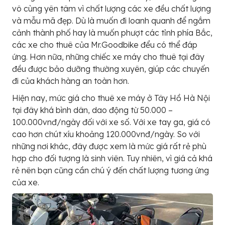
vô cùng yên tâm vì chất lượng các xe đều chất lượng
và mẫu mã đẹp. Dù là muốn đi loanh quanh để ngắm
cảnh thành phố hay là muốn phượt các tỉnh phía Bắc,
các xe cho thuê của Mr.Goodbike đểu có thể đáp
ứng. Hơn nữa, những chiếc xe máy cho thuê tại đây
đều được bảo dưỡng thường xuyên, giúp các chuyến
đi của khách hàng an toàn hơn.
Hiện nay, mức giá cho thuê xe máy ở Tây Hồ Hà Nội
tại đây khá bình dân, dao động từ 50.000 –
100.000vnđ/ngày đối với xe số. Với xe tay ga, giá có
cao hơn chút xíu khoảng 120.000vnđ/ngày. So với
những nơi khác, đây được xem là mức giá rất rẻ phù
hợp cho đối tượng là sinh viên. Tuy nhiên, vì giá cả khá
rẻ nên bạn cũng cần chú ý đến chất lượng tương ứng
của xe.