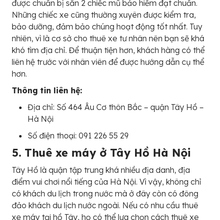
được chuẩn bị sẵn 2 chiếc mũ bảo hiểm đạt chuẩn.
Những chiếc xe cũng thường xuyên được kiểm tra,
bảo dưỡng, đảm bảo chúng hoạt động tốt nhất. Tuy
nhiên, vì là cơ sở cho thuê xe tư nhân nên bạn sẽ khá
khó tìm địa chỉ. Để thuận tiện hơn, khách hàng có thể
liên hệ trước với nhân viên để được hướng dẫn cụ thể
hơn.
Thông tin liên hệ:
Địa chỉ: Số 464 Âu Cơ thôn Bắc – quận Tây Hồ –
Hà Nội
Số điện thoại: 091 226 55 29
5. Thuê xe máy ở Tây Hồ Hà Nội
Tây Hồ là quận tập trung khá nhiều địa danh, địa
điểm vui chơi nổi tiếng của Hà Nội. Vì vậy, không chỉ
có khách du lịch trong nước mà ở đây còn có đông
đảo khách du lịch nước ngoài. Nếu có nhu cầu thuê
xe máy tại hồ Tây, họ có thể lựa chọn cách thuê xe