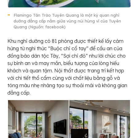
Flamingo Tân Trào Tuyên Quang là một kỳ quan nghỉ
dưỡng đẳng cấp nằm giữa vùng núi hùng vĩ của Tuyên
Quang (Nguồn: facebook)
Khu nghỉ dưỡng có 81 phòng được thiết kế lấy cảm
hứng từ nghi thức “Buộc chỉ cổ tay” để cầu an của
đồng bào dân tộc Tày, “Sợi chỉ đỏ” như lời chúc cho
sự bình an và may mắn, biểu tượng của lòng hiếu
khách và quan tậm. Nội thất được trang trí kết hợp
với chi tiết thổ cẩm cùng với chất liệu bằng gỗ và
tông màu nhẹ nhàng tạo sự thoải mái và không gian
đẳng cấp.