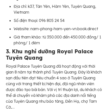
Địa chỉ: k37, Tân Yên, Hàm Yên, Tuyên Quang,
Vietnam
Số điện thoại: 096 805 24 54
Website: nam-phong-ham-yen-vn.book.direct
Giá tham khảo: từ 350.000 đến 450.000 đồng/ 1
phòng/ 1 đêm
3. Khu nghỉ dưỡng Royal Palace
Tuyên Quang
Royal Palace Tuyên Quang đã hoạt động với thời
gian 8 năm tại thành phố Tuyên Quang. Đây là khách
sạn đầu tiên đạt tiêu chuẩn 4 sao ở Tuyên Quang
cùng với trang thiết bị hiện đại, đội ngũ nhân viên
được đào tạo bài bản. Với vị trí thuận lợi, du khách có
thể di chuyển và khám phá các địa danh nổi tiếng
của Tuyên Quang như bảo tàng, Đền Hạ, chợ Tam
Cờ,…