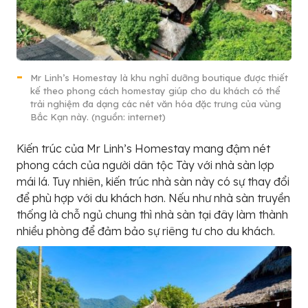
Mr Linh’s Homestay là khu nghỉ dưỡng boutique được thiết
kế theo phong cách homestay giúp cho du khách có thể
trải nghiệm đa dạng các nét văn hóa đặc trưng của vùng
Bắc Kạn này. (nguồn: internet)
Kiến trúc của Mr Linh’s Homestay mang đậm nét
phong cách của người dân tộc Tày với nhà sàn lợp
mái lá. Tuy nhiên, kiến trúc nhà sàn này có sự thay đổi
để phù hợp với du khách hơn. Nếu như nhà sàn truyền
thống là chỗ ngủ chung thì nhà sàn tại đây làm thành
nhiều phòng để đảm bảo sự riêng tư cho du khách.