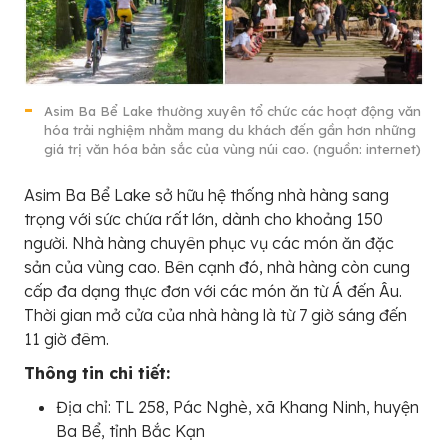
Asim Ba Bể Lake thường xuyên tổ chức các hoạt động văn
hóa trải nghiệm nhằm mang du khách đến gần hơn những
giá trị văn hóa bản sắc của vùng núi cao. (nguồn: internet)
Asim Ba Bể Lake sở hữu hệ thống nhà hàng sang
trọng với sức chứa rất lớn, dành cho khoảng 150
người. Nhà hàng chuyên phục vụ các món ăn đặc
sản của vùng cao. Bên cạnh đó, nhà hàng còn cung
cấp đa dạng thực đơn với các món ăn từ Á đến Âu.
Thời gian mở cửa của nhà hàng là từ 7 giờ sáng đến
11 giờ đêm.
Thông tin chi tiết:
Địa chỉ: TL 258, Pác Nghè, xã Khang Ninh, huyện
Ba Bể, tỉnh Bắc Kạn