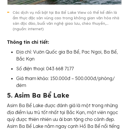
Các dịch vụ nổi bật tại Ba Bể Lake View có thể kể đến là
ẩm thực đặc sản vùng cao trong không gian văn hóa nhà
sàn độc đáo, buổi văn nghệ giao lưu, chèo thuyền,…
(nguồn: internet)
Thông tin chi tiết:
Địa chỉ: Vườn Quốc gia Ba Bể, Pac Ngoi, Ba Bể,
Bắc Kạn
Số điện thoại: 043 668 7177
Giá tham khảo: 150.000đ – 500.000đ/phòng/
đêm
5. Asim Ba Bể Lake
Asim Ba Bể Lake được đánh giá là một trong những
địa điểm lưu trú tốt nhất tại Bắc Kạn, một viên ngọc
quý được thiên nhiên ưu ái ban tặng cho cảnh đẹp.
Asim Ba Bể Lake nằm ngay cạnh Hồ Ba Bể nổi tiếng