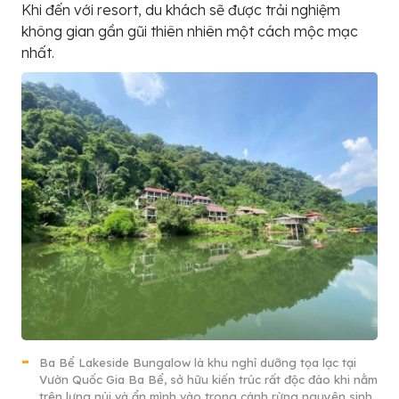
Khi đến với resort, du khách sẽ được trải nghiệm
không gian gần gũi thiên nhiên một cách mộc mạc
nhất.
Ba Bể Lakeside Bungalow là khu nghỉ dưỡng tọa lạc tại
Vườn Quốc Gia Ba Bể, sở hữu kiến trúc rất độc đáo khi nằm
trên lưng núi và ẩn mình vào trong cánh rừng nguyên sinh