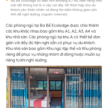
Ba Bể Ecolodge có diện tích khoảng 8,7 ha, nằm riêng trên
một đồi thông hai lá vì vậy nơi đây rất thích hợp cho du
khách yêu thiên nhiên và đang tìm kiếm không gian yên
tĩnh để nghỉ dưỡng. (nguồn: internet)
Các phòng ngủ tại Ba Bể Ecolodge được chia thành
các khu khác nhau bao gồm khu A1, A2, A3, A4 và
khu nhà sàn. Các phòng ngủ tại khu A có thiết kế đơn
giản với đầy đủ tiện nghi sẵn có phục vụ du khách.
Khu nhà sàn bao gồm Khu ngủ tập thể và Khu phòng
riêng để phục vụ những nhóm đi đông hoặc muốn sự
riêng tư khi nghỉ dưỡng.