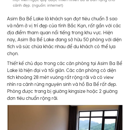
cảnh đẹp. (nguồn: internet)
Asim Ba Bể Lake là khách sạn đạt tiêu chuẩn 3 sao
và nằm ở vị trí đẹp của tỉnh Bắc Kạn, rất gần với các
địa điểm tham quan nổi tiếng trong khu vực. Hiện
nay, Asim Ba Bể Lake đang sở hữu 50 phòng với diện
tích và sức chứa khác nhau để du khách có thể lựa
chọn.
Thiết kế chủ đạo trong các căn phòng tại Asim Ba Bể
Lake là hiện đại và tối giản. Các căn phòng có diện
tích khoảng 28 mét vuông rất rộng rãi và có view
nhìn ra cánh rừng nguyên sinh và hồ Ba Bể rất đẹp.
Phòng được trang bị giường kingsize hoặc 2 giường
đơn tiêu chuẩn rộng rãi.