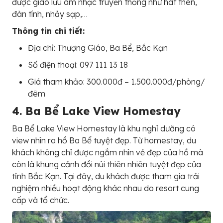
được giao lưu âm nhạc truyền thống như hát then,
đàn tính, nhảy sạp,…
Thông tin chi tiết:
Địa chỉ: Thượng Giáo, Ba Bể, Bắc Kạn
Số điện thoại: 097 111 13 18
Giá tham khảo: 300.000đ – 1.500.000đ/phòng/
đêm
4. Ba Bể Lake View Homestay
Ba Bể Lake View Homestay là khu nghỉ dưỡng có
view nhìn ra hồ Ba Bể tuyệt đẹp. Từ homestay, du
khách không chỉ được ngắm nhìn vẻ đẹp của hồ mà
còn là khung cảnh đồi núi thiên nhiên tuyệt đẹp của
tỉnh Bắc Kạn. Tại đây, du khách được tham gia trải
nghiệm nhiều hoạt động khác nhau do resort cung
cấp và tổ chức.