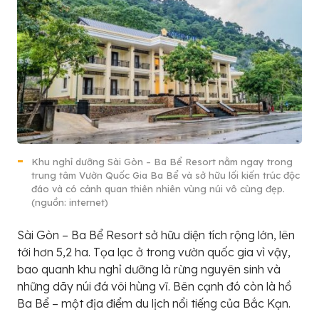
Khu nghỉ dưỡng Sài Gòn – Ba Bể Resort nằm ngay trong
trung tâm Vườn Quốc Gia Ba Bể và sở hữu lối kiến trúc độc
đáo và có cảnh quan thiên nhiên vùng núi vô cùng đẹp.
(nguồn: internet)
Sài Gòn – Ba Bể Resort sở hữu diện tích rộng lớn, lên
tới hơn 5,2 ha. Tọa lạc ở trong vườn quốc gia vì vậy,
bao quanh khu nghỉ dưỡng là rừng nguyên sinh và
những dãy núi đá vôi hùng vĩ. Bên cạnh đó còn là hồ
Ba Bể – một địa điểm du lịch nổi tiếng của Bắc Kạn.