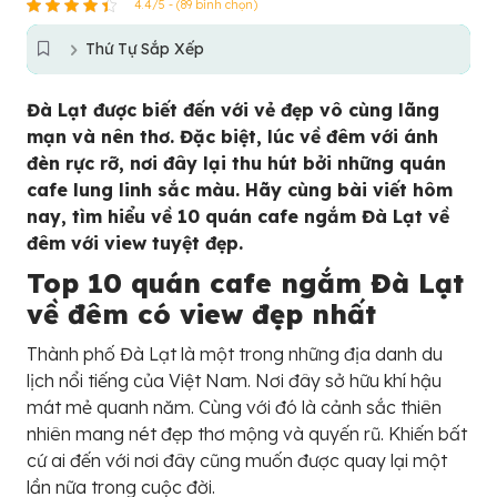
4.4/5 - (89 bình chọn)
Thứ Tự Sắp Xếp
Đà Lạt được biết đến với vẻ đẹp vô cùng lãng
mạn và nên thơ. Đặc biệt, lúc về đêm với ánh
đèn rực rỡ, nơi đây lại thu hút bởi những quán
cafe lung linh sắc màu. Hãy cùng bài viết hôm
nay, tìm hiểu về 10 quán cafe ngắm Đà Lạt về
đêm với view tuyệt đẹp.
Top 10 quán cafe ngắm Đà Lạt
về đêm có view đẹp nhất
Thành phố Đà Lạt là một trong những địa danh du
lịch nổi tiếng của Việt Nam. Nơi đây sở hữu khí hậu
mát mẻ quanh năm. Cùng với đó là cảnh sắc thiên
nhiên mang nét đẹp thơ mộng và quyến rũ. Khiến bất
cứ ai đến với nơi đây cũng muốn được quay lại một
lần nữa trong cuộc đời.