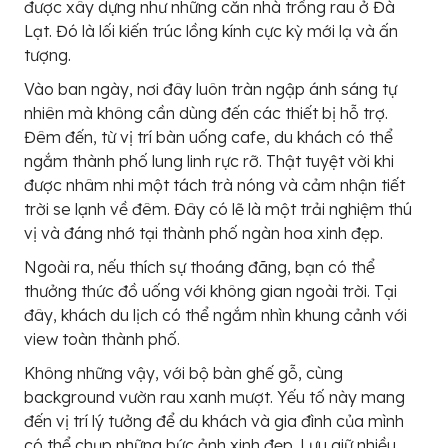
được xây dựng như những căn nhà trồng rau ở Đà
Lạt. Đó là lối kiến trúc lồng kính cực kỳ mới lạ và ấn
tượng.
Vào ban ngày, nơi đây luôn tràn ngập ánh sáng tự
nhiên mà không cần dùng đến các thiết bị hỗ trợ.
Đêm đến, từ vị trí bàn uống cafe, du khách có thể
ngắm thành phố lung linh rực rỡ. Thật tuyệt vời khi
được nhâm nhi một tách trà nóng và cảm nhận tiết
trời se lạnh về đêm. Đây có lẽ là một trải nghiệm thú
vị và đáng nhớ tại thành phố ngàn hoa xinh đẹp.
Ngoài ra, nếu thích sự thoáng đãng, bạn có thể
thưởng thức đồ uống với không gian ngoài trời. Tại
đây, khách du lịch có thể ngắm nhìn khung cảnh với
view toàn thành phố.
Không những vậy, với bộ bàn ghế gỗ, cùng
background vườn rau xanh mượt. Yếu tố này mang
đến vị trí lý tưởng để du khách và gia đình của mình
có thể chụp những bức ảnh xinh đẹp. Lưu giữ nhiều