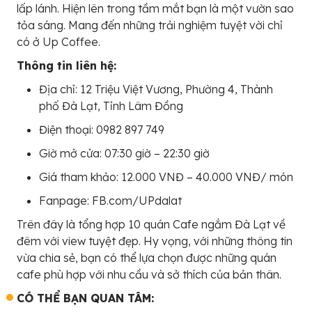
lấp lánh. Hiện lên trong tầm mắt bạn là một vườn sao
tỏa sáng. Mang đến những trải nghiệm tuyệt vời chỉ
có ở Up Coffee.
Thông tin liên hệ:
Địa chỉ: 12 Triệu Việt Vương, Phường 4, Thành
phố Đà Lạt, Tỉnh Lâm Đồng
Điện thoại: 0982 897 749
Giờ mở cửa: 07:30 giờ – 22:30 giờ
Giá tham khảo: 12.000 VNĐ – 40.000 VNĐ/ món
Fanpage: FB.com/UPdalat
Trên đây là tổng hợp 10 quán Cafe ngắm Đà Lạt về
đêm với view tuyệt đẹp. Hy vọng, với những thông tin
vừa chia sẻ, bạn có thể lựa chọn được những quán
cafe phù hợp với nhu cầu và sở thích của bản thân.
CÓ THỂ BẠN QUAN TÂM: