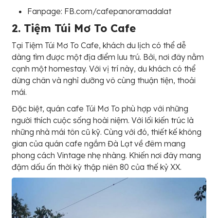
Fanpage: FB.com/cafepanoramadalat
2. Tiệm Túi Mơ To Cafe
Tại Tiệm Túi Mơ To Cafe, khách du lịch có thể dễ
dàng tìm được một địa điểm lưu trú. Bởi, nơi đây nằm
cạnh một homestay. Với vị trí này, du khách có thể
dừng chân và nghỉ dưỡng vô cùng thuận tiện, thoải
mái.
Đặc biệt, quán cafe Túi Mơ To phù hợp với những
người thích cuộc sống hoài niệm. Với lối kiến trúc là
những nhà mái tôn cũ kỹ. Cùng với đó, thiết kế không
gian của quán cafe ngắm Đà Lạt về đêm mang
phong cách Vintage nhẹ nhàng. Khiến nơi đây mang
đậm dấu ấn thời kỳ thập niên 80 của thế kỷ XX.