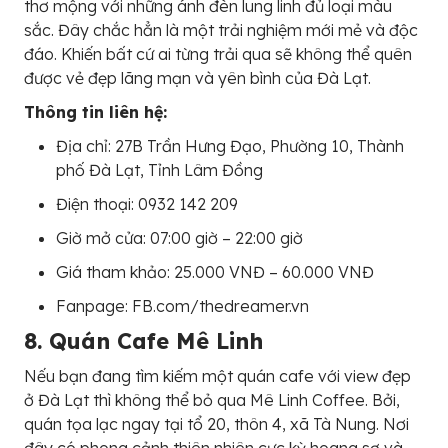
thơ mộng với những ánh đèn lung linh đủ loại màu
sắc. Đây chắc hẳn là một trải nghiệm mới mẻ và độc
đáo. Khiến bất cứ ai từng trải qua sẽ không thể quên
được vẻ đẹp lãng mạn và yên bình của Đà Lạt.
Thông tin liên hệ:
Địa chỉ: 27B Trần Hưng Đạo, Phường 10, Thành
phố Đà Lạt, Tỉnh Lâm Đồng
Điện thoại: 0932 142 209
Giờ mở cửa: 07:00 giờ – 22:00 giờ
Giá tham khảo: 25.000 VNĐ – 60.000 VNĐ
Fanpage: FB.com/thedreamer.vn
8. Quán Cafe Mê Linh
Nếu bạn đang tìm kiếm một quán cafe với view đẹp
ở Đà Lạt thì không thể bỏ qua Mê Linh Coffee. Bởi,
quán tọa lạc ngay tại tổ 20, thôn 4, xã Tà Nung. Nơi
đây có phong cảnh thiên nhiên cực kỳ hoang sơ và