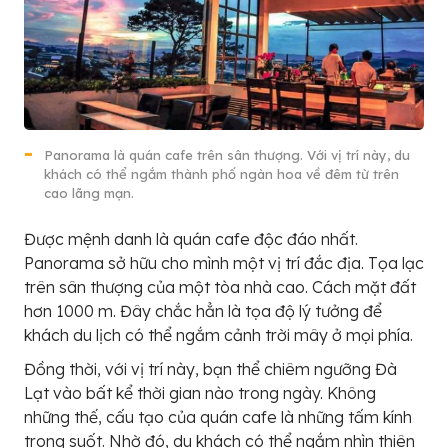
Panorama là quán cafe trên sân thượng. Với vị trí này, du
khách có thể ngắm thành phố ngàn hoa về đêm từ trên
cao lãng mạn.
Được mệnh danh là quán cafe độc đáo nhất.
Panorama sở hữu cho mình một vị trí đắc địa. Tọa lạc
trên sân thượng của một tòa nhà cao. Cách mặt đất
hơn 1000 m. Đây chắc hẳn là tọa độ lý tưởng để
khách du lịch có thể ngắm cảnh trời mây ở mọi phía.
Đồng thời, với vị trí này, bạn thể chiêm ngưỡng Đà
Lạt vào bất kể thời gian nào trong ngày. Không
những thế, cấu tạo của quán cafe là những tấm kính
trong suốt. Nhờ đó, du khách có thể ngắm nhìn thiên