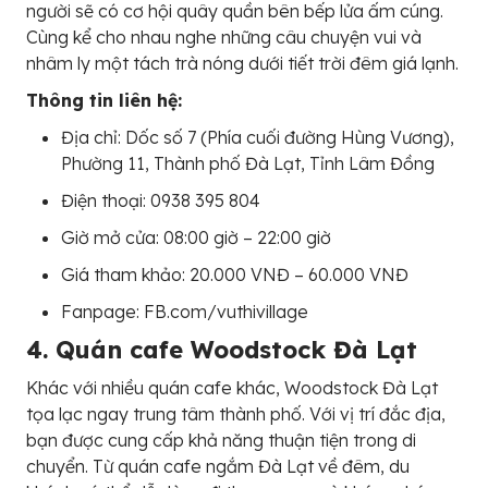
người sẽ có cơ hội quây quần bên bếp lửa ấm cúng.
Cùng kể cho nhau nghe những câu chuyện vui và
nhâm ly một tách trà nóng dưới tiết trời đêm giá lạnh.
Thông tin liên hệ:
Địa chỉ: Dốc số 7 (Phía cuối đường Hùng Vương),
Phường 11, Thành phố Đà Lạt, Tỉnh Lâm Đồng
Điện thoại: 0938 395 804
Giờ mở cửa: 08:00 giờ – 22:00 giờ
Giá tham khảo: 20.000 VNĐ – 60.000 VNĐ
Fanpage: FB.com/vuthivillage
4. Quán cafe Woodstock Đà Lạt
Khác với nhiều quán cafe khác, Woodstock Đà Lạt
tọa lạc ngay trung tâm thành phố. Với vị trí đắc địa,
bạn được cung cấp khả năng thuận tiện trong di
chuyển. Từ quán cafe ngắm Đà Lạt về đêm, du