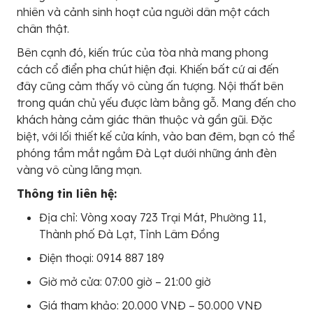
nhiên và cảnh sinh hoạt của người dân một cách
chân thật.
Bên cạnh đó, kiến trúc của tòa nhà mang phong
cách cổ điển pha chút hiện đại. Khiến bất cứ ai đến
đây cũng cảm thấy vô cùng ấn tượng. Nội thất bên
trong quán chủ yếu được làm bằng gỗ. Mang đến cho
khách hàng cảm giác thân thuộc và gần gũi. Đặc
biệt, với lối thiết kế cửa kính, vào ban đêm, bạn có thể
phóng tầm mắt ngắm Đà Lạt dưới những ánh đèn
vàng vô cùng lãng mạn.
Thông tin liên hệ:
Địa chỉ: Vòng xoay 723 Trại Mát, Phường 11,
Thành phố Đà Lạt, Tỉnh Lâm Đồng
Điện thoại: 0914 887 189
Giờ mở cửa: 07:00 giờ – 21:00 giờ
Giá tham khảo: 20.000 VNĐ – 50.000 VNĐ