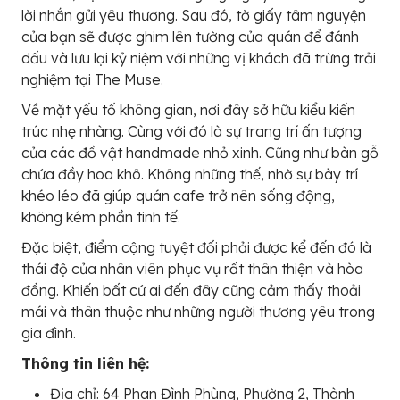
lời nhắn gửi yêu thương. Sau đó, tờ giấy tâm nguyện
của bạn sẽ được ghim lên tường của quán để đánh
dấu và lưu lại kỷ niệm với những vị khách đã trừng trải
nghiệm tại The Muse.
Về mặt yếu tố không gian, nơi đây sở hữu kiểu kiến
trúc nhẹ nhàng. Cùng với đó là sự trang trí ấn tượng
của các đồ vật handmade nhỏ xinh. Cũng như bàn gỗ
chứa đầy hoa khô. Không những thế, nhờ sự bày trí
khéo léo đã giúp quán cafe trở nên sống động,
không kém phần tinh tế.
Đặc biệt, điểm cộng tuyệt đối phải được kể đến đó là
thái độ của nhân viên phục vụ rất thân thiện và hòa
đồng. Khiến bất cứ ai đến đây cũng cảm thấy thoải
mái và thân thuộc như những người thương yêu trong
gia đình.
Thông tin liên hệ:
Địa chỉ: 64 Phan Đình Phùng, Phường 2, Thành