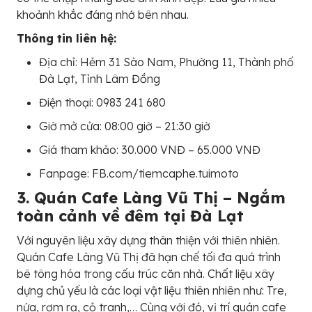
khoảnh khắc đáng nhớ bên nhau.
Thông tin liên hệ:
Địa chỉ: Hẻm 31 Sào Nam, Phường 11, Thành phố
Đà Lạt, Tỉnh Lâm Đồng
Điện thoại: 0983 241 680
Giờ mở cửa: 08:00 giờ – 21:30 giờ
Giá tham khảo: 30.000 VNĐ – 65.000 VNĐ
Fanpage: FB.com/tiemcaphe.tuimoto
3. Quán Cafe Làng Vũ Thị – Ngắm
toàn cảnh về đêm tại Đà Lạt
Với nguyên liệu xây dựng thân thiện với thiên nhiên.
Quán Cafe Làng Vũ Thị đã hạn chế tối đa quá trình
bê tông hóa trong cấu trúc căn nhà. Chất liệu xây
dựng chủ yếu là các loại vật liệu thiên nhiên như: Tre,
nứa, rơm rạ, cỏ tranh,… Cùng với đó, vị trí quán cafe