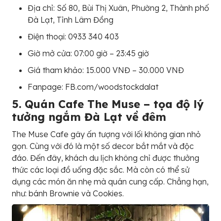
Địa chỉ: Số 80, Bùi Thị Xuân, Phường 2, Thành phố
Đà Lạt, Tỉnh Lâm Đồng
Điện thoại: 0933 340 403
Giờ mở cửa: 07:00 giờ – 23:45 giờ
Giá tham khảo: 15.000 VNĐ – 30.000 VNĐ
Fanpage: FB.com/woodstockdalat
5. Quán Cafe The Muse – tọa độ lý
tưởng ngắm Đà Lạt về đêm
The Muse Cafe gây ấn tượng với lối không gian nhỏ
gọn. Cùng với đó là một số decor bắt mắt và độc
đáo. Đến đây, khách du lịch không chỉ được thưởng
thức các loại đồ uống đặc sắc. Mà còn có thể sử
dụng các món ăn nhẹ mà quán cung cấp. Chẳng hạn,
như: bánh Brownie và Cookies.