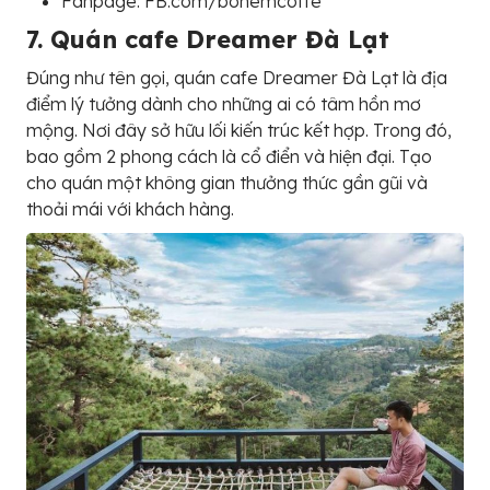
Fanpage: FB.com/bohemcoffe
7. Quán cafe Dreamer Đà Lạt
Đúng như tên gọi, quán cafe Dreamer Đà Lạt là địa
điểm lý tưởng dành cho những ai có tâm hồn mơ
mộng. Nơi đây sở hữu lối kiến trúc kết hợp. Trong đó,
bao gồm 2 phong cách là cổ điển và hiện đại. Tạo
cho quán một không gian thưởng thức gần gũi và
thoải mái với khách hàng.