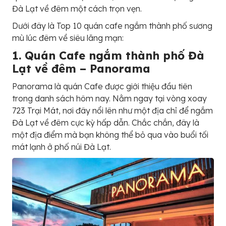
Đà Lạt về đêm một cách trọn vẹn.
Dưới đây là Top 10 quán cafe ngắm thành phố sương
mù lúc đêm về siêu lãng mạn:
1. Quán Cafe ngắm thành phố Đà
Lạt về đêm – Panorama
Panorama là quán Cafe được giới thiệu đầu tiên
trong danh sách hôm nay. Nằm ngay tại vòng xoay
723 Trại Mát, nơi đây nổi lên như một địa chỉ để ngắm
Đà Lạt về đêm cực kỳ hấp dẫn. Chắc chắn, đây là
một địa điểm mà bạn không thể bỏ qua vào buổi tối
mát lạnh ở phố núi Đà Lạt.