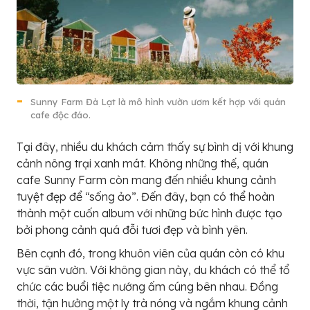
Sunny Farm Đà Lạt là mô hình vườn ươm kết hợp với quán
cafe độc đáo.
Tại đây, nhiều du khách cảm thấy sự bình dị với khung
cảnh nông trại xanh mát. Không những thế, quán
cafe Sunny Farm còn mang đến nhiều khung cảnh
tuyệt đẹp để “sống ảo”. Đến đây, bạn có thể hoàn
thành một cuốn album với những bức hình được tạo
bởi phong cảnh quá đỗi tươi đẹp và bình yên.
Bên cạnh đó, trong khuôn viên của quán còn có khu
vực sân vườn. Với không gian này, du khách có thể tổ
chức các buổi tiệc nướng ấm cúng bên nhau. Đồng
thời, tận hưởng một ly trà nóng và ngắm khung cảnh