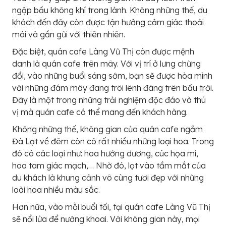
ngập bầu không khí trong lành. Không những thế, du
khách đến đây còn được tận hưởng cảm giác thoải
mái và gần gũi với thiên nhiên.
Đặc biệt, quán cafe Làng Vũ Thị còn được mệnh
danh là quán cafe trên mây. Với vị trí ở lưng chừng
đồi, vào những buổi sáng sớm, bạn sẽ được hòa mình
với những đám mây đang trôi lênh đãng trên bầu trời.
Đây là một trong những trải nghiệm độc đáo và thú
vị mà quán cafe có thể mang đến khách hàng.
Không những thế, không gian của quán cafe ngắm
Đà Lạt về đêm còn có rất nhiều những loại hoa. Trong
đó có các loại như: hoa hướng dương, cúc họa mi,
hoa tam giác mạch,… Nhờ đó, lọt vào tầm mắt của
du khách là khung cảnh vô cùng tươi đẹp với những
loài hoa nhiều màu sắc.
Hơn nữa, vào mỗi buổi tối, tại quán cafe Làng Vũ Thị
sẽ nổi lửa để nướng khoai. Với không gian này, mọi