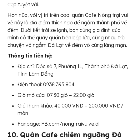
đẹp tuyệt vời.
Hơn nữa, với vị trí trên cao, quán Cafe Nông trại vui
vẻ này là địa điểm thích hợp để ngắm thành phố về
đêm. Dưới tiết trời se lạnh, bạn cùng gia đình của
mình có thể quây quần bên bếp lửa, cùng nhau trò
chuyện và ngắm Đà Lạt về đêm vô cùng lãng mạn.
Thông tin liên hệ:
Địa chỉ: Dốc số 7, Phường 11, Thành phố Đà Lạt,
Tỉnh Lâm Đồng
Điện thoại: 0938 395 804
Giờ mở cửa: 07:30 giờ – 22:00 giờ
Giá tham khảo: 40.000 VNĐ – 200.000 VNĐ/
món
Fanpage: FB.com/nongtraivuive.dl
10. Quán Cafe chiêm ngưỡng Đà