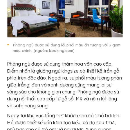
Phòng ngủ được sử dụng lối phối màu ấn tượng với 3 gam
màu chính. (nguồn: booking.com)
Phòng ngủ được sử dụng thảm hoa văn cao cấp.
Điểm nhấn là giường ngủ kingsize có thiết kế trần gỗ
phía trên độc đáo. Ngoài ra, sự phối màu tương phản
giữa trắng, đen và xanh dương cũng mang lại sự
sáng sủa cho không gian chung. Phòng ngủ được sử
dụng nội thất cao cấp từ gỗ sồi Mỹ và nệm lót lông
và sofa hạng sang.
Ngay tại khu vực tầng trệt khách sạn có 1 hồ bơi lớn.
Hồ được thiết kế uốn lượn tạo kiểu, có độ sâu 1m3,
phù hợp cho cả trẻ em và người lớn. Xung quanh