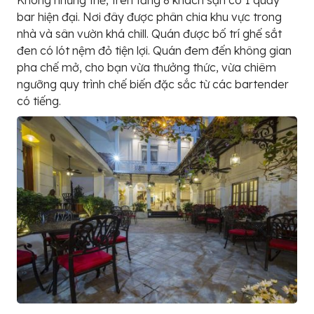
Không những thế, trên tầng 8 khách sạn có 1 quầy
bar hiện đại. Nơi đây được phân chia khu vực trong
nhà và sân vườn khá chill. Quán được bố trí ghế sắt
đen có lót nệm đỏ tiện lợi. Quán đem đến không gian
pha chế mở, cho bạn vừa thưởng thức, vừa chiêm
ngưỡng quy trình chế biến đặc sắc từ các bartender
có tiếng.