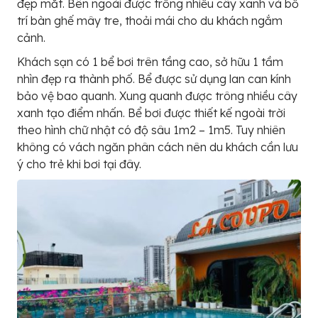
đẹp mắt. Bên ngoài được trồng nhiều cây xanh và bố
trí bàn ghế mây tre, thoải mái cho du khách ngắm
cảnh.
Khách sạn có 1 bể bơi trên tầng cao, sở hữu 1 tầm
nhìn đẹp ra thành phố. Bể được sử dụng lan can kính
bảo vệ bao quanh. Xung quanh được trông nhiều cây
xanh tạo điểm nhấn. Bể bơi được thiết kế ngoài trời
theo hình chữ nhật có độ sâu 1m2 – 1m5. Tuy nhiên
không có vách ngăn phân cách nên du khách cần lưu
ý cho trẻ khi bơi tại đây.