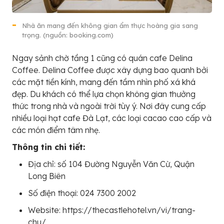
Nhà ăn mang đến không gian ẩm thực hoàng gia sang
trọng. (nguồn: booking.com)
Ngay sảnh chờ tầng 1 cũng có quán cafe Delina
Coffee. Delina Coffee được xây dựng bao quanh bởi
các mặt tiền kính, mang đến tầm nhìn phố xá khá
đẹp. Du khách có thể lựa chọn không gian thưởng
thức trong nhà và ngoài trời tùy ý. Nơi đây cung cấp
nhiều loại hạt cafe Đà Lạt, các loại cacao cao cấp và
các món điểm tâm nhẹ.
Thông tin chi tiết:
Địa chỉ: số 104 Đường Nguyễn Văn Cừ, Quận
Long Biên
Số điện thoại: 024 7300 2002
Website: https://thecastlehotel.vn/vi/trang-
chu/