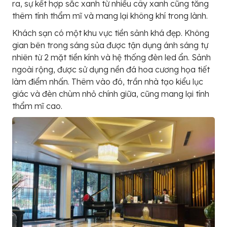
ra, sự kết hợp sắc xanh từ nhiều cây xanh cũng tăng
thêm tính thẩm mĩ và mang lại không khí trong lành.
Khách sạn có một khu vực tiền sảnh khá đẹp. Không
gian bên trong sáng sủa được tận dụng ánh sáng tự
nhiên từ 2 mặt tiền kính và hệ thống đèn led ẩn. Sảnh
ngoài rộng, được sử dụng nền đá hoa cương họa tiết
làm điểm nhấn. Thêm vào đó, trần nhà tạo kiểu lục
giác và đèn chùm nhỏ chính giữa, cũng mang lại tính
thẩm mĩ cao.