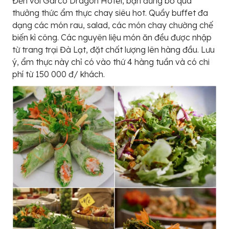
Đến với Garco Dragon Hotel, bạn đừng bỏ qua
thưởng thức ẩm thực chay siêu hot. Quầy buffet đa
dạng các món rau, salad, các món chay chường chế
biến kì công. Các nguyên liệu món ăn đều được nhập
từ trang trại Đà Lạt, đặt chất lượng lên hàng đầu. Lưu
ý, ẩm thực này chỉ có vào thứ 4 hàng tuần và có chi
phí từ 150 000 đ/ khách.