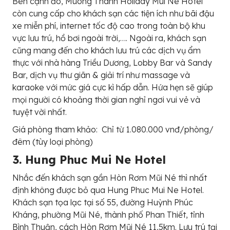
Bên cạnh đó, Muong Thanh Holiday Mui Ne Hotel
còn cung cấp cho khách sạn các tiện ích như bãi đậu
xe miễn phí, internet tốc độ cao trong toàn bộ khu
vực lưu trú, hồ bơi ngoài trời,…. Ngoài ra, khách sạn
cũng mang đến cho khách lưu trú các dịch vụ ẩm
thực với nhà hàng Triều Dương, Lobby Bar và Sandy
Bar, dịch vụ thư giãn & giải trí như massage và
karaoke với mức giá cực kì hấp dẫn. Hứa hẹn sẽ giúp
mọi người có khoảng thời gian nghỉ ngơi vui vẻ và
tuyệt vời nhất.
Giá phòng tham khảo: Chỉ từ 1.080.000 vnđ/phòng/
đêm (tùy loại phòng)
3. Hung Phuc Mui Ne Hotel
Nhắc đến khách sạn gần Hòn Rơm Mũi Né thì nhất
định không được bỏ qua Hung Phuc Mui Ne Hotel.
Khách sạn tọa lạc tại số 55, đường Huỳnh Phúc
Kháng, phường Mũi Né, thành phố Phan Thiết, tỉnh
Bình Thuận, cách Hòn Rơm Mũi Né 11,5km. Lưu trú tại