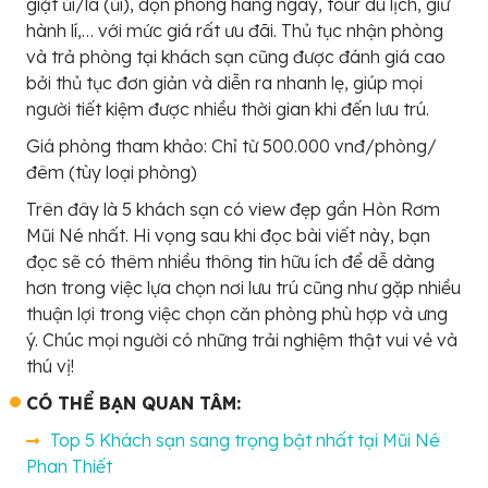
giặt ủi/là (ủi), dọn phòng hàng ngày, tour du lịch, giữ
hành lí,… với mức giá rất ưu đãi. Thủ tục nhận phòng
và trả phòng tại khách sạn cũng được đánh giá cao
bởi thủ tục đơn giản và diễn ra nhanh lẹ, giúp mọi
người tiết kiệm được nhiều thời gian khi đến lưu trú.
Giá phòng tham khảo: Chỉ từ 500.000 vnđ/phòng/
đêm (tùy loại phòng)
Trên đây là 5 khách sạn có view đẹp gần Hòn Rơm
Mũi Né nhất. Hi vọng sau khi đọc bài viết này, bạn
đọc sẽ có thêm nhiều thông tin hữu ích để dễ dàng
hơn trong việc lựa chọn nơi lưu trú cũng như gặp nhiều
thuận lợi trong việc chọn căn phòng phù hợp và ưng
ý. Chúc mọi người có những trải nghiệm thật vui vẻ và
thú vị!
CÓ THỂ BẠN QUAN TÂM:
Top 5 Khách sạn sang trọng bật nhất tại Mũi Né
Phan Thiết