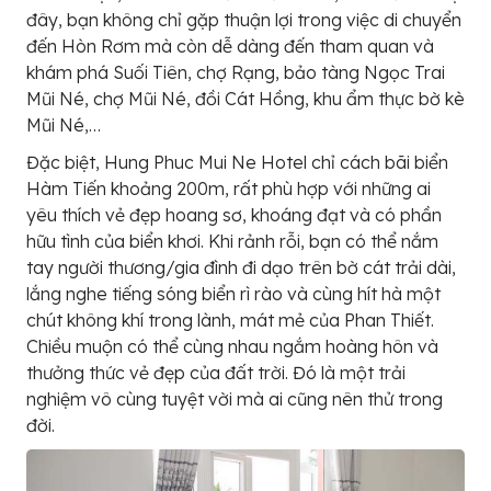
đây, bạn không chỉ gặp thuận lợi trong việc di chuyển
đến Hòn Rơm mà còn dễ dàng đến tham quan và
khám phá Suối Tiên, chợ Rạng, bảo tàng Ngọc Trai
Mũi Né, chợ Mũi Né, đồi Cát Hồng, khu ẩm thực bờ kè
Mũi Né,…
Đặc biệt, Hung Phuc Mui Ne Hotel chỉ cách bãi biển
Hàm Tiến khoảng 200m, rất phù hợp với những ai
yêu thích vẻ đẹp hoang sơ, khoáng đạt và có phần
hữu tình của biển khơi. Khi rảnh rỗi, bạn có thể nắm
tay người thương/gia đình đi dạo trên bờ cát trải dài,
lắng nghe tiếng sóng biển rì rào và cùng hít hà một
chút không khí trong lành, mát mẻ của Phan Thiết.
Chiều muộn có thể cùng nhau ngắm hoàng hôn và
thưởng thức vẻ đẹp của đất trời. Đó là một trải
nghiệm vô cùng tuyệt vời mà ai cũng nên thử trong
đời.