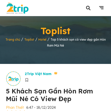
⚲
Toplist
/
/
/
Trang chủ
Toplist
Hotel
Top 5 khách sạn có view đẹp gần Hòn
Rơm Mũi Né
2Trip Việt Nam
5 Khách Sạn Gần Hòn Rơm
Mũi Né Có View Đẹp
Phan Thiết
6:47 - 18/12/2024