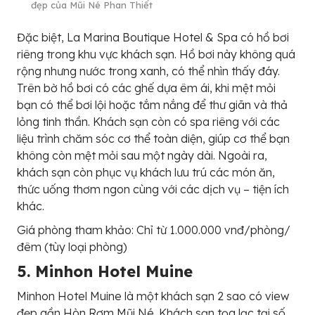
đẹp của Mũi Né Phan Thiết
Đặc biệt, La Marina Boutique Hotel & Spa có hồ bơi
riêng trong khu vực khách sạn. Hồ bơi này không quá
rộng nhưng nước trong xanh, có thể nhìn thấy đáy.
Trên bờ hồ bơi có các ghế dựa êm ái, khi mệt mỏi
bạn có thể bơi lội hoặc tắm nắng để thư giãn và thả
lỏng tinh thần. Khách sạn còn có spa riêng với các
liệu trình chăm sóc cơ thể toàn diện, giúp cơ thể bạn
không còn mệt mỏi sau một ngày dài. Ngoài ra,
khách sạn còn phục vụ khách lưu trú các món ăn,
thức uống thơm ngon cùng với các dịch vụ – tiện ích
khác.
Giá phòng tham khảo: Chỉ từ 1.000.000 vnđ/phòng/
đêm (tùy loại phòng)
5. Minhon Hotel Muine
Minhon Hotel Muine là một khách sạn 2 sao có view
đẹp gần Hòn Rơm Mũi Né. Khách sạn tọa lạc tại số