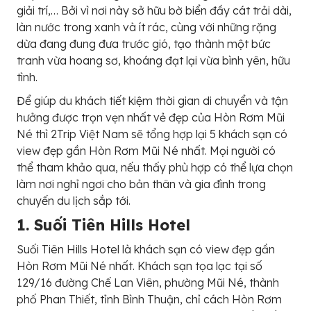
giải trí,… Bởi vì nơi này sở hữu bờ biển đầy cát trải dài,
làn nước trong xanh và ít rác, cùng với những rặng
dừa đang đung đưa trước gió, tạo thành một bức
tranh vừa hoang sơ, khoáng đạt lại vừa bình yên, hữu
tình.
Để giúp du khách tiết kiệm thời gian di chuyển và tận
hưởng được trọn vẹn nhất vẻ đẹp của Hòn Rơm Mũi
Né thì 2Trip Việt Nam sẽ tổng hợp lại 5 khách sạn có
view đẹp gần Hòn Rơm Mũi Né nhất. Mọi người có
thể tham khảo qua, nếu thấy phù hợp có thể lựa chọn
làm nơi nghỉ ngơi cho bản thân và gia đình trong
chuyến du lịch sắp tới.
1. Suối Tiên Hills Hotel
Suối Tiên Hills Hotel là khách sạn có view đẹp gần
Hòn Rơm Mũi Né nhất. Khách sạn tọa lạc tại số
129/16 đường Chế Lan Viên, phường Mũi Né, thành
phố Phan Thiết, tỉnh Bình Thuận, chỉ cách Hòn Rơm