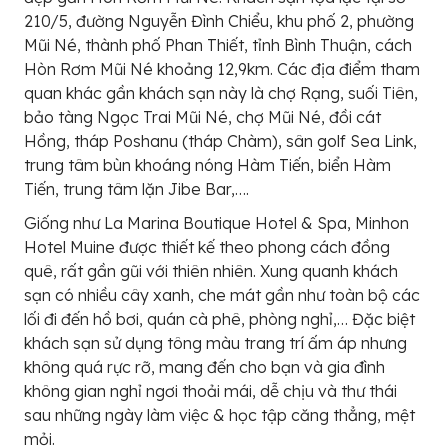
210/5, đường Nguyễn Đình Chiểu, khu phố 2, phường
Mũi Né, thành phố Phan Thiết, tỉnh Bình Thuận, cách
Hòn Rơm Mũi Né khoảng 12,9km. Các địa điểm tham
quan khác gần khách sạn này là chợ Rạng, suối Tiên,
bảo tàng Ngọc Trai Mũi Né, chợ Mũi Né, đồi cát
Hồng, tháp Poshanu (tháp Chàm), sân golf Sea Link,
trung tâm bùn khoáng nóng Hàm Tiến, biển Hàm
Tiến, trung tâm lặn Jibe Bar,….
Giống như La Marina Boutique Hotel & Spa, Minhon
Hotel Muine được thiết kế theo phong cách đồng
quê, rất gần gũi với thiên nhiên. Xung quanh khách
sạn có nhiều cây xanh, che mát gần như toàn bộ các
lối đi đến hồ bơi, quán cà phê, phòng nghỉ,… Đặc biệt
khách sạn sử dụng tông màu trang trí ấm áp nhưng
không quá rực rỡ, mang đến cho bạn và gia đình
không gian nghỉ ngơi thoải mái, dễ chịu và thư thái
sau những ngày làm việc & học tập căng thẳng, mệt
mỏi.