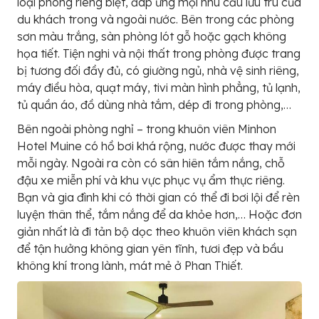
loại phòng riêng biệt, đáp ứng mọi nhu cầu lưu trú của
du khách trong và ngoài nước. Bên trong các phòng
sơn màu trắng, sàn phòng lót gỗ hoặc gạch không
họa tiết. Tiện nghi và nội thất trong phòng được trang
bị tương đối đầy đủ, có giường ngủ, nhà vệ sinh riêng,
máy điều hòa, quạt máy, tivi màn hình phẳng, tủ lạnh,
tủ quần áo, đồ dùng nhà tắm, dép đi trong phòng,…
Bên ngoài phòng nghỉ – trong khuôn viên Minhon
Hotel Muine có hồ bơi khá rộng, nước được thay mới
mỗi ngày. Ngoài ra còn có sân hiên tắm nắng, chỗ
đậu xe miễn phí và khu vực phục vụ ẩm thực riêng.
Bạn và gia đình khi có thời gian có thể đi bơi lội để rèn
luyện thân thể, tắm nắng để da khỏe hơn,… Hoặc đơn
giản nhất là đi tản bộ dọc theo khuôn viên khách sạn
để tận hưởng không gian yên tĩnh, tươi đẹp và bầu
không khí trong lành, mát mẻ ở Phan Thiết.