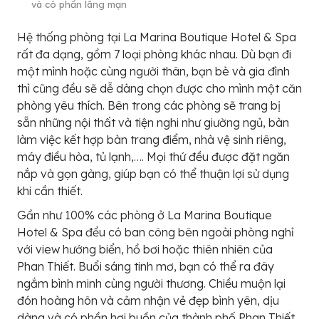
và có phần lãng mạn
Hệ thống phòng tại La Marina Boutique Hotel & Spa
rất đa dạng, gồm 7 loại phòng khác nhau. Dù bạn đi
một mình hoặc cùng người thân, bạn bè và gia đình
thì cũng đều sẽ dễ dàng chọn được cho mình một căn
phòng yêu thích. Bên trong các phòng sẽ trang bị
sẵn những nội thất và tiện nghi như giường ngủ, bàn
làm việc kết hợp bàn trang điểm, nhà vệ sinh riêng,
máy điều hòa, tủ lạnh,…. Mọi thứ đều được đặt ngăn
nắp và gọn gàng, giúp bạn có thể thuận lợi sử dụng
khi cần thiết.
Gần như 100% các phòng ở La Marina Boutique
Hotel & Spa đều có ban công bên ngoài phòng nghỉ
với view hướng biển, hồ bơi hoặc thiên nhiên của
Phan Thiết. Buổi sáng tinh mơ, bạn có thể ra đây
ngắm bình minh cùng người thương. Chiều muộn lại
đón hoàng hôn và cảm nhận vẻ đẹp bình yên, dịu
dàng và có phần hơi buồn của thành phố Phan Thiết.