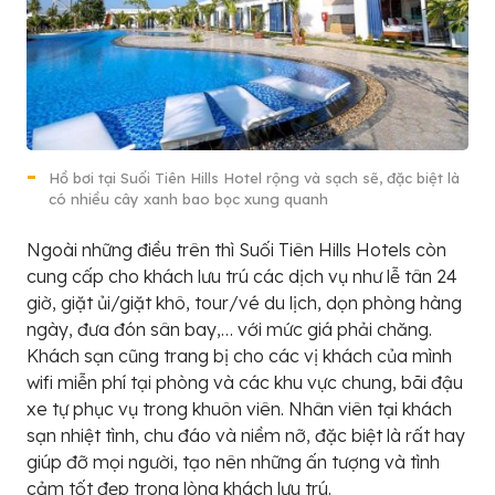
Hồ bơi tại Suối Tiên Hills Hotel rộng và sạch sẽ, đặc biệt là
có nhiều cây xanh bao bọc xung quanh
Ngoài những điều trên thì Suối Tiên Hills Hotels còn
cung cấp cho khách lưu trú các dịch vụ như lễ tân 24
giờ, giặt ủi/giặt khô, tour/vé du lịch, dọn phòng hàng
ngày, đưa đón sân bay,… với mức giá phải chăng.
Khách sạn cũng trang bị cho các vị khách của mình
wifi miễn phí tại phòng và các khu vực chung, bãi đậu
xe tự phục vụ trong khuôn viên. Nhân viên tại khách
sạn nhiệt tình, chu đáo và niềm nỡ, đặc biệt là rất hay
giúp đỡ mọi người, tạo nên những ấn tượng và tình
cảm tốt đẹp trong lòng khách lưu trú.