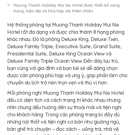
Muong Thanh Holiday Mui Ne Hotel được thiết kế sang
trọng, hiện đại và hòa hợp với thiên nhiên
Hệ thống phòng tại Muong Thanh Holiday Mui Ne
Hotel rất đa dạng và được chia thành 8 hạng phòng
khác nhau. Đó là phòng Deluxe King, Deluxe Twin,
Deluxe Family Triple, Executive Suite, Grand Suite,
Presidential Suite, Deluxe King Ocean View và
Deluxe Family Triple Ocean View. Đến đây lưu trú,
bạn cùng với gia đình và bạn bè sẽ dễ dàng chọn
được căn phòng phù hợp và ưng ý, góp phần làm cho
chuyến du lịch trở nên trọn vẹn và thú vị hơn.
Mỗi phòng nghỉ Muong Thanh Holiday Mui Ne Hotel
đều có diện tích và cách trang trí khác nhau nhưng
nhìn chung đều hướng đến sự thoải mái và tiện nghi
cho khách hàng. Trong các phòng trang bị đầy đủ
những nội thất và tiện nghi cơ bản như giường ngủ,
bàn ghế trò chuyện – đọc sách – uống trà, nhà vệ