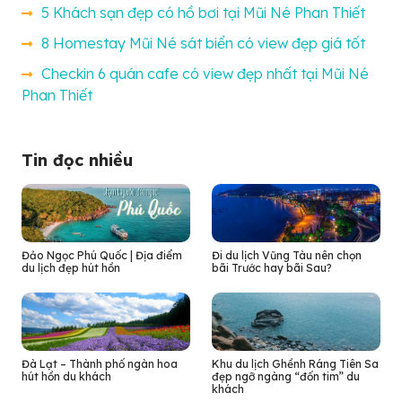
5 Khách sạn đẹp có hồ bơi tại Mũi Né Phan Thiết
8 Homestay Mũi Né sát biển có view đẹp giá tốt
Checkin 6 quán cafe có view đẹp nhất tại Mũi Né
Phan Thiết
Tin đọc nhiều
Đảo Ngọc Phú Quốc | Địa điểm
Đi du lịch Vũng Tàu nên chọn
du lịch đẹp hút hồn
bãi Trước hay bãi Sau?
Đà Lạt – Thành phố ngàn hoa
Khu du lịch Ghềnh Ráng Tiên Sa
hút hồn du khách
đẹp ngỡ ngàng “đốn tim” du
khách