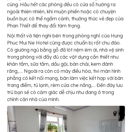
cúng. Hầu hết các phòng đều có cửa sổ hướng ra
ngoài thiên nhiên, khi muộn phiền hoặc có chuyện
buồn bực có thể ngắm cảnh, thưởng thức vẻ đẹp của
Phan Thiết để thay đổi tâm trạng.
Nội thất và tiện nghi bên trong phòng nghỉ của Hung
Phuc Mui Ne Hotel cũng được chuẩn bị rất chu đáo.
Có giường ngủ bằng gỗ đã lót nệm êm ái, nhà vệ sinh
trong phòng với đầy đủ các vật dụng cần thiết như
khăn tắm, sữa tắm, dầu gội, bàn chải, kem đánh
răng,…. Ngoài ra còn có máy điều hòa, tivi màn hình
phẳng có kết nối mạng, bàn làm việc kết hợp với bàn
trang điểm, tủ lạnh, rèm cửa che nắng,… Đến đây lưu
trú bạn sẽ có cảm giác dễ chịu như đang ở trong
chính căn nhà của mình.