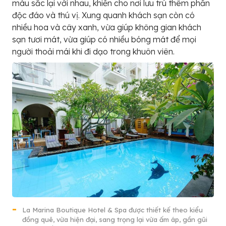
màu sắc lại với nhau, khiến cho nơi lưu trú thêm phần
độc đáo và thú vị. Xung quanh khách sạn còn có
nhiều hoa và cây xanh, vừa giúp không gian khách
sạn tươi mát, vừa giúp có nhiều bóng mát để mọi
người thoải mái khi đi dạo trong khuôn viên.
La Marina Boutique Hotel & Spa được thiết kế theo kiểu
đồng quê, vừa hiện đại, sang trọng lại vừa ấm áp, gần gũi