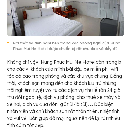
Nội thất và tiện nghi bên trong các phòng nghỉ của Hung
Phuc Mui Ne Hotel được chuẩn bị rất chu đáo và đầy đủ
Không chỉ vậy, Hung Phuc Mui Ne Hotel còn trang bị
cho các vị khách của mình bãi đậu xe miễn phí, wifi
tốc độ cao trong phòng và các khu vực chung. Đồng
thời, khách sạn mang đến cho khách lưu trú những
trải nghiệm tuyệt vời từ các dịch vụ như lễ tân 24 giờ,
thu đổi ngoại tệ, dịch vụ phòng, cho thuê xe máy và
xe hơi, dịch vụ đưa đón, giặt ủi/là (ủi),…. Đặc biệt,
nhân viên và chủ khách sạn rất thân thiện, nhiệt tình
và vui vẻ, luôn giúp đỡ mọi người nên để lại rất nhiều
tình cảm tốt đẹp.