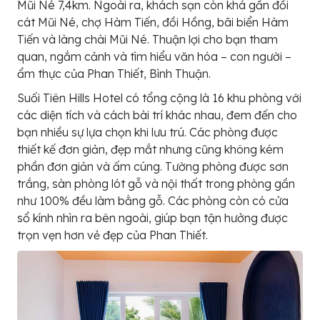
Mũi Né 7,4km. Ngoài ra, khách sạn còn khá gần đồi
cát Mũi Né, chợ Hàm Tiến, đồi Hồng, bãi biển Hàm
Tiến và làng chài Mũi Né. Thuận lợi cho bạn tham
quan, ngắm cảnh và tìm hiểu văn hóa – con người –
ẩm thực của Phan Thiết, Bình Thuận.
Suối Tiên Hills Hotel có tổng cộng là 16 khu phòng với
các diện tích và cách bài trí khác nhau, đem đến cho
bạn nhiều sự lựa chọn khi lưu trú. Các phòng được
thiết kế đơn giản, đẹp mắt nhưng cũng không kém
phần đơn giản và ấm cúng. Tường phòng được sơn
trắng, sàn phòng lót gỗ và nội thất trong phòng gần
như 100% đều làm bằng gỗ. Các phòng còn có cửa
sổ kính nhìn ra bên ngoài, giúp bạn tận hưởng được
trọn vẹn hơn vẻ đẹp của Phan Thiết.