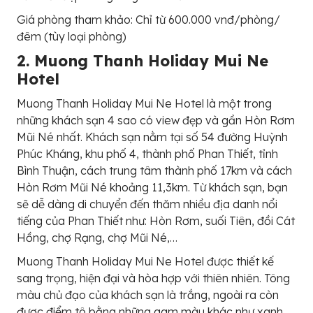
Giá phòng tham khảo: Chỉ từ 600.000 vnđ/phòng/
đêm (tùy loại phòng)
2. Muong Thanh Holiday Mui Ne
Hotel
Muong Thanh Holiday Mui Ne Hotel là một trong
những khách sạn 4 sao có view đẹp và gần Hòn Rơm
Mũi Né nhất. Khách sạn nằm tại số 54 đường Huỳnh
Phúc Kháng, khu phố 4, thành phố Phan Thiết, tỉnh
Bình Thuận, cách trung tâm thành phố 17km và cách
Hòn Rơm Mũi Né khoảng 11,3km. Từ khách sạn, bạn
sẽ dễ dàng di chuyển đến thăm nhiều địa danh nổi
tiếng của Phan Thiết như: Hòn Rơm, suối Tiên, đồi Cát
Hồng, chợ Rạng, chợ Mũi Né,…
Muong Thanh Holiday Mui Ne Hotel được thiết kế
sang trọng, hiện đại và hòa hợp với thiên nhiên. Tông
màu chủ đạo của khách sạn là trắng, ngoài ra còn
được điểm tô bằng những gam màu khác như xanh