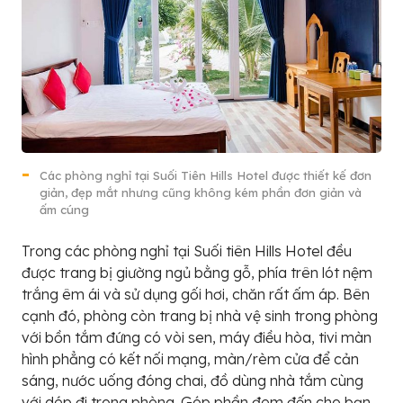
Các phòng nghỉ tại Suối Tiên Hills Hotel được thiết kế đơn
giản, đẹp mắt nhưng cũng không kém phần đơn giản và
ấm cúng
Trong các phòng nghỉ tại Suối tiên Hills Hotel đều
được trang bị giường ngủ bằng gỗ, phía trên lót nệm
trắng êm ái và sử dụng gối hơi, chăn rất ấm áp. Bên
cạnh đó, phòng còn trang bị nhà vệ sinh trong phòng
với bồn tắm đứng có vòi sen, máy điều hòa, tivi màn
hình phẳng có kết nối mạng, màn/rèm cửa để cản
sáng, nước uống đóng chai, đồ dùng nhà tắm cùng
với dép đi trong phòng. Góp phần đem đến cho bạn