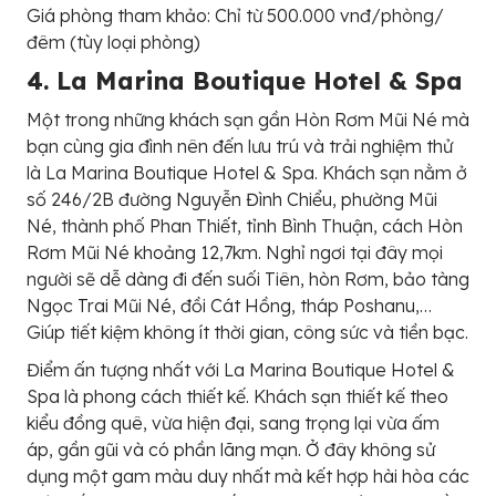
Giá phòng tham khảo: Chỉ từ 500.000 vnđ/phòng/
đêm (tùy loại phòng)
4. La Marina Boutique Hotel & Spa
Một trong những khách sạn gần Hòn Rơm Mũi Né mà
bạn cùng gia đình nên đến lưu trú và trải nghiệm thử
là La Marina Boutique Hotel & Spa. Khách sạn nằm ở
số 246/2B đường Nguyễn Đình Chiểu, phường Mũi
Né, thành phố Phan Thiết, tỉnh Bình Thuận, cách Hòn
Rơm Mũi Né khoảng 12,7km. Nghỉ ngơi tại đây mọi
người sẽ dễ dàng đi đến suối Tiên, hòn Rơm, bảo tàng
Ngọc Trai Mũi Né, đồi Cát Hồng, tháp Poshanu,…
Giúp tiết kiệm không ít thời gian, công sức và tiền bạc.
Điểm ấn tượng nhất với La Marina Boutique Hotel &
Spa là phong cách thiết kế. Khách sạn thiết kế theo
kiểu đồng quê, vừa hiện đại, sang trọng lại vừa ấm
áp, gần gũi và có phần lãng mạn. Ở đây không sử
dụng một gam màu duy nhất mà kết hợp hài hòa các