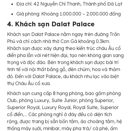
Địa chỉ: 42 Nguyễn Chí Thanh, Thành phố Đà Lạt
Giá phòng: Khoảng 1.000.000 – 2.000.000 đồng
4. Khách sạn Dalat Palace
Khách sạn Dalat Palace nằm ngay trên đường Trần
Phú và chỉ cách nhà thờ Con Gà khoảng 0.3km.
Khách sạn được xây dựng theo kiến trúc châu Âu cổ
điển pha lẫn với nét hiện đại, tạo nên không gian sang
trọng và độc đáo. Bên trong khách sạn được bài trí
tinh tế với nội thất bằng gỗ, đèn chùm, hoa và thảm
đỏ. Đến với Dalat Palace, du khách như lạc vào biệt
thự Châu Âu cổ xưa.
Khách sạn cung cấp 8 hạng phòng, bao gồm phòng
Club, phòng Luxury, Suite Junior, phòng Superior,
Superior Royal, Luxury Royal, Royal Suite, Superior
cổ điển,… Các phòng nghỉ ở đây đều có diện tích
rộng, được trang bị sẵn bồn tắm, áo choàng tắm, hệ
thống máy sưởi, minibar, máy pha trà/ cà phê, ấm