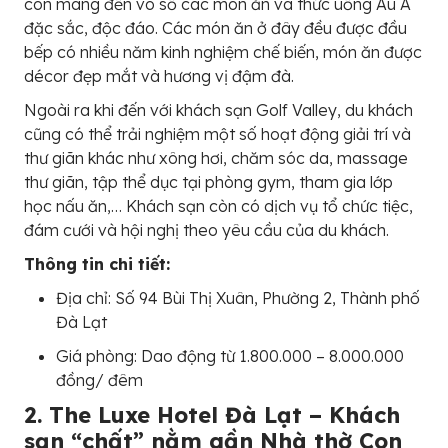
còn mang đến vô số các món ăn và thức uống Âu Á
đặc sắc, độc đáo. Các món ăn ở đây đều được đầu
bếp có nhiều năm kinh nghiệm chế biến, món ăn được
décor đẹp mắt và hương vị đậm đà.
Ngoài ra khi đến với khách sạn Golf Valley, du khách
cũng có thể trải nghiệm một số hoạt động giải trí và
thư giãn khác như xông hơi, chăm sóc da, massage
thư giãn, tập thể dục tại phòng gym, tham gia lớp
học nấu ăn,… Khách sạn còn có dịch vụ tổ chức tiệc,
đám cưới và hội nghị theo yêu cầu của du khách.
Thông tin chi tiết:
Địa chỉ: Số 94 Bùi Thị Xuân, Phường 2, Thành phố
Đà Lạt
Giá phòng: Dao động từ 1.800.000 – 8.000.000
đồng/ đêm
2. The Luxe Hotel Đà Lạt – Khách
sạn “chất” nằm gần Nhà thờ Con