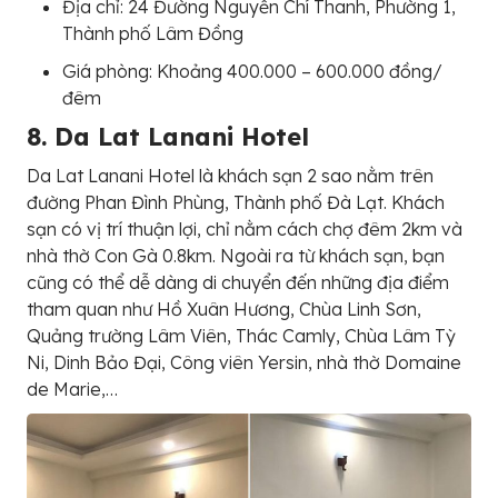
Địa chỉ: 24 Đường Nguyễn Chí Thanh, Phường 1,
Thành phố Lâm Đồng
Giá phòng: Khoảng 400.000 – 600.000 đồng/
đêm
8. Da Lat Lanani Hotel
Da Lat Lanani Hotel là khách sạn 2 sao nằm trên
đường Phan Đình Phùng, Thành phố Đà Lạt. Khách
sạn có vị trí thuận lợi, chỉ nằm cách chợ đêm 2km và
nhà thờ Con Gà 0.8km. Ngoài ra từ khách sạn, bạn
cũng có thể dễ dàng di chuyển đến những địa điểm
tham quan như Hồ Xuân Hương, Chùa Linh Sơn,
Quảng trường Lâm Viên, Thác Camly, Chùa Lâm Tỳ
Ni, Dinh Bảo Đại, Công viên Yersin, nhà thờ Domaine
de Marie,…