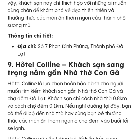
vậy, khách sạn này chỉ thích hợp với những ai muốn
dừng chân để khám phá vẻ đẹp thiên nhiên và
thưởng thức các món ăn thơm ngon của thành phố
sương mù.
Thông tin chi tiết:
Địa chỉ:
Số 7 Phan Đình Phùng, Thành phố Đà
Lạt
9. Hôtel Colline – Khách sạn sang
trọng nằm gần Nhà thờ Con Gà
Hôtel Colline là lựa chọn hoàn hảo dành cho người
muốn tìm kiếm khách sạn gần Nhà thờ Con Gà và
chợ đêm Đà Lạt. Khách sạn chỉ cách nhà thờ 0.8km
và cách chợ đêm 0.1km. Nếu nghỉ dưỡng tại đây, bạn
có thể đi bộ đến nhà thờ hay cùng bạn bè thưởng
thức các món ăn thơm ngon ở chợ đêm vào buổi tối
se lạnh.
Hôtel Colline gây ấn tượng bởi lối kiến trúc sang