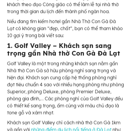
khách theo đạo Công giáo có thể làm lễ tại nhà thờ
trong thời gian du lịch đến thành phố ngàn hoa.
Nếu đang tìm kiếm hotel gần Nhà Thờ Con Gà Đà
Lạt có không gian “đẹp, chất”, bạn có thể tham khảo
10 gợi ý trong bài viết sau:
1. Golf Valley – Khách sạn sang
trọng gần Nhà thờ Con Gà Đà Lạt
Golf Valley là một trong những khách sạn nằm gần
Nhà thờ Con Gà sở hữu phòng nghỉ sang trọng và
hiện đại. Khách sạn cung cấp hệ thống phòng nghỉ
đạt tiêu chuẩn 4 sao với nhiều hạng phòng như phòng
Superior, phòng Deluxe, phòng Premier Deluxe,
phòng gia đình,… Các phòng nghỉ của Golf Valley đều
có thiết kế sang trọng, ấm cúng với màu chủ đạo là
tone gỗ và xám nhạt.
Khách sạn Golf Valley chỉ cách nhà thờ Con Gà 1km
và gần với
những điểm du lịch nổi tiếng ở Đà Lạt
như