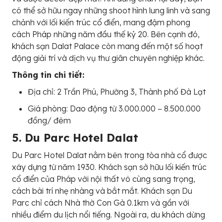
có thể sở hữu ngay những shoot hình lung linh và sang
chảnh với lối kiến trúc cổ điển, mang đậm phong
cách Pháp những năm đầu thế kỷ 20. Bên cạnh đó,
khách sạn Dalat Palace còn mang đến một số hoạt
động giải trí và dịch vụ thư giãn chuyên nghiệp khác.
Thông tin chi tiết:
Địa chỉ: 2 Trần Phú, Phường 3, Thành phố Đà Lạt
Giá phòng: Dao động từ 3.000.000 – 8.500.000
đồng/ đêm
5. Du Parc Hotel Dalat
Du Parc Hotel Dalat nằm bên trong tòa nhà cổ được
xây dựng từ năm 1930. Khách sạn sở hữu lối kiến trúc
cổ điển của Pháp với nội thất vô cùng sang trọng,
cách bài trí nhẹ nhàng và bắt mắt. Khách sạn Du
Parc chỉ cách Nhà thờ Con Gà 0.1km và gần với
nhiều điểm du lịch nổi tiếng. Ngoài ra, du khách dừng