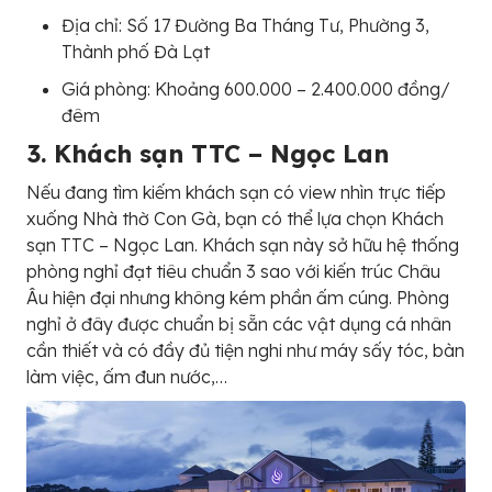
Địa chỉ: Số 17 Đường Ba Tháng Tư, Phường 3,
Thành phố Đà Lạt
Giá phòng: Khoảng 600.000 – 2.400.000 đồng/
đêm
3. Khách sạn TTC – Ngọc Lan
Nếu đang tìm kiếm khách sạn có view nhìn trực tiếp
xuống Nhà thờ Con Gà, bạn có thể lựa chọn Khách
sạn TTC – Ngọc Lan. Khách sạn này sở hữu hệ thống
phòng nghỉ đạt tiêu chuẩn 3 sao với kiến trúc Châu
Âu hiện đại nhưng không kém phần ấm cúng. Phòng
nghỉ ở đây được chuẩn bị sẵn các vật dụng cá nhân
cần thiết và có đầy đủ tiện nghi như máy sấy tóc, bàn
làm việc, ấm đun nước,…