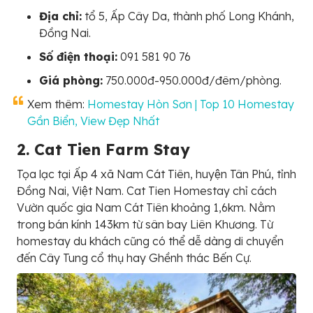
Địa chỉ:
tổ 5, Ấp Cây Da, thành phố Long Khánh,
Đồng Nai.
Số điện thoại:
091 581 90 76
Giá phòng:
750.000đ-950.000đ/đêm/phòng.
Xem thêm:
Homestay Hòn Sơn | Top 10 Homestay
Gần Biển, View Đẹp Nhất
2. Cat Tien Farm Stay
Tọa lạc tại Ấp 4 xã Nam Cát Tiên, huyện Tân Phú, tỉnh
Đồng Nai, Việt Nam. Cat Tien Homestay chỉ cách
Vườn quốc gia Nam Cát Tiên khoảng 1,6km. Nằm
trong bán kính 143km từ sân bay Liên Khương. Từ
homestay du khách cũng có thể dễ dàng di chuyển
đến Cây Tung cổ thụ hay Ghềnh thác Bến Cự.