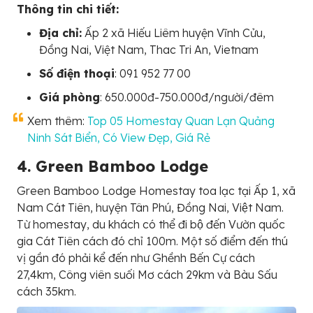
Thông tin chi tiết:
Địa chỉ:
Ấp 2 xã Hiếu Liêm huyện Vĩnh Cửu,
Đồng Nai, Việt Nam, Thac Tri An, Vietnam
Số điện thoại
: 091 952 77 00
Giá phòng
: 650.000đ-750.000đ/người/đêm
Xem thêm:
Top 05 Homestay Quan Lạn Quảng
Ninh Sát Biển, Có View Đẹp, Giá Rẻ
4. Green Bamboo Lodge
Green Bamboo Lodge Homestay toa lạc tại Ấp 1, xã
Nam Cát Tiên, huyện Tân Phú, Đồng Nai, Việt Nam.
Từ homestay, du khách có thể đi bộ đến Vườn quốc
gia Cát Tiên cách đó chỉ 100m. Một số điểm đến thú
vị gần đó phải kể đến như Ghềnh Bến Cự cách
27,4km, Công viên suối Mơ cách 29km và Bàu Sấu
cách 35km.