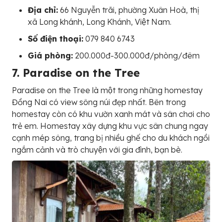
Địa chỉ:
66 Nguyễn trãi, phường Xuân Hoà, thị
xã Long khánh, Long Khánh, Việt Nam.
Số điện thoại:
079 840 6743
Giá phòng:
200.000đ-300.000đ/phòng/đêm
7. Paradise on the Tree
Paradise on the Tree là một trong những homestay
Đồng Nai có view sông núi đẹp nhất. Bên trong
homestay còn có khu vườn xanh mát và sân chơi cho
trẻ em. Homestay xây dựng khu vực sân chung ngay
cạnh mép sông, trang bị nhiều ghế cho du khách ngồi
ngắm cảnh và trò chuyện với gia đình, bạn bè.