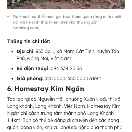
Du khách có thể tham gia tour tham quan rừng mưa nhiệt
đới với hệ sinh thái thiên nhiên kỳ thú (nguồn:
Booking.com)
Thông tin chi tiết:
Địa chỉ:
863 ấp 1, xã Nam Cát Tiên, huyện Tân
Phú, Đồng Nai, Việt Nam
Số điện thoại:
094 634 20 36
Giá phòng:
320.000đ-650.000đ/đêm
6. Homestay Kim Ngân
Tọa lạc tại 66 Nguyễn trãi, phường Xuân Hoà, thị xã
Long khánh, Long Khánh, Việt Nam. Homestay Kim
Ngân chỉ cách trung tâm thành phố Long Khánh
1,4km. Bạn có thể dễ dàng di chuyển đến các hàng
quán, công viên, khu vui chơi sôi động của thành phố.