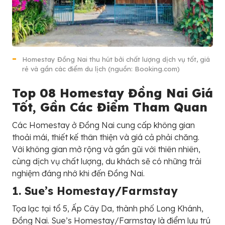
Homestay Đồng Nai thu hút bởi chất lượng dịch vụ tốt, giá
rẻ và gần các điểm du lịch (nguồn: Booking.com)
Top 08 Homestay Đồng Nai Giá
Tốt, Gần Các Điểm Tham Quan
Các Homestay ở Đồng Nai cung cấp không gian
thoải mái, thiết kế thân thiện và giá cả phải chăng.
Với không gian mở rộng và gần gũi với thiên nhiên,
cùng dịch vụ chất lượng, du khách sẽ có những trải
nghiệm đáng nhớ khi đến Đồng Nai.
1. Sue’s Homestay/Farmstay
Tọa lạc tại tổ 5, Ấp Cây Da, thành phố Long Khánh,
Đồng Nai. Sue’s Homestay/Farmstay là điểm lưu trú