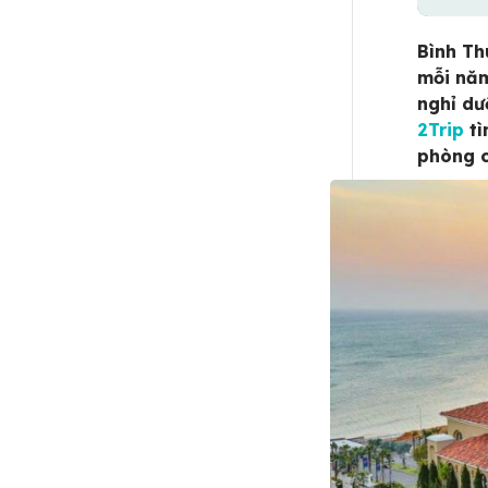
Bình Th
mỗi năm
nghỉ dư
2Trip
tì
phòng c