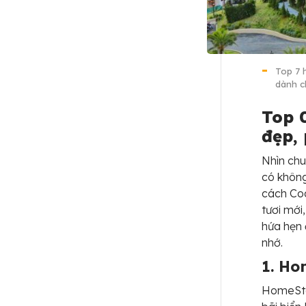
Top 7 
dành c
Top 
đẹp,
Nhìn chu
có không
cách Coa
tươi mới
hứa hẹn
nhớ.
1. Ho
HomeStay