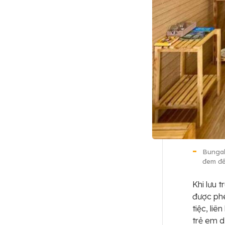
Bungal
đem đế
Khi lưu 
được phé
tiệc, li
trẻ em dư