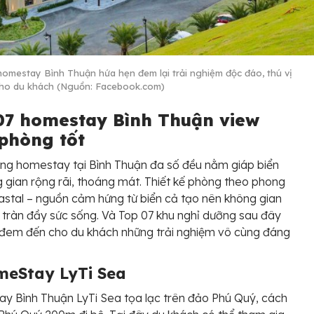
homestay Bình Thuận hứa hẹn đem lại trải nghiệm độc đáo, thú vị
ho du khách (Nguồn: Facebook.com)
07 homestay Bình Thuận view
 phòng tốt
ng homestay tại Bình Thuận đa số đều nằm giáp biển
 gian rộng rãi, thoáng mát. Thiết kế phòng theo phong
stal – nguồn cảm hứng từ biển cả tạo nên không gian
, tràn đầy sức sống. Và Top 07 khu nghỉ dưỡng sau đây
 đem đến cho du khách những trải nghiệm vô cùng đáng
meStay LyTi Sea
 Bình Thuận LyTi Sea tọa lạc trên đảo Phú Quý, cách