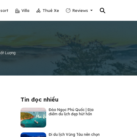
⚲
sort
Villa
Thuê Xe
Reviews
hất Lượng
Tin đọc nhiều
Đảo Ngọc Phú Quốc | Địa
điểm du lịch đẹp hút hồn
Đi du lịch Vũng Tàu nên chọn