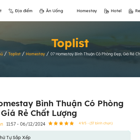
t
Địa điểm
Ăn Uống
Homestay
Hotel
Re
Toplist
/
/
/
hủ
Toplist
Homestay
07 Homestay Bình Thuận Có Phòng Đẹp, Giá Rẻ C
omestay Bình Thuận Có Phòng
 Giá Rẻ Chất Lượng
ận
11:57 - 06/12/2024
4.9/5 - (37 bình chọn)
hứ Tự Sắp Xếp