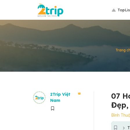
TopLis
Trang c
07 H
2Trip Việt
Nam
Đẹp,
Bình Thu
T