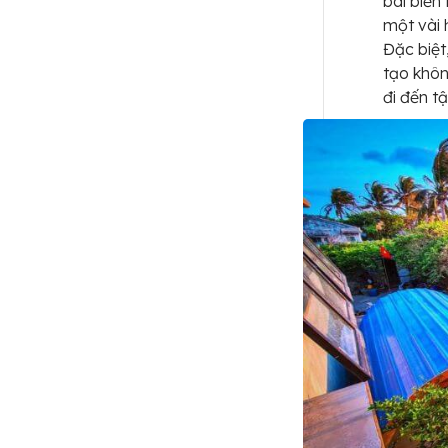
bãi biển
một vài 
Đặc biệt
tạo khôn
đi đến t