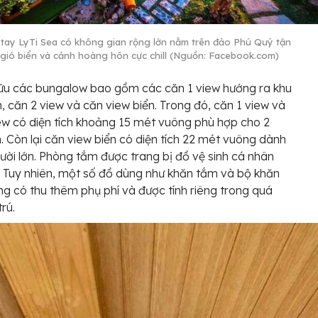
ay LyTi Sea có không gian rộng lớn nằm trên đảo Phú Quý tận
gió biển và cảnh hoàng hôn cực chill (Nguồn: Facebook.com)
hữu các bungalow bao gồm các căn 1 view hướng ra khu
, căn 2 view và căn view biển. Trong đó, căn 1 view và
ew có diện tích khoảng 15 mét vuông phù hợp cho 2
n. Còn lại căn view biển có diện tích 22 mét vuông dành
ười lớn. Phòng tắm được trang bị đồ vệ sinh cá nhân
. Tuy nhiên, một số đồ dùng như khăn tắm và bộ khăn
ờng có thu thêm phụ phí và được tính riêng trong quá
trú.