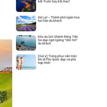
bãi Trước hay bãi Sau?
Đà Lạt – Thành phố ngàn hoa
hút hồn du khách
Khu du lịch Ghềnh Ráng Tiên
Sa đẹp ngỡ ngàng “đốn tim”
du khách
[Gợi ý] Trang phục nên mặc
khi đi Phú Quốc đẹp và phù
hợp nhất