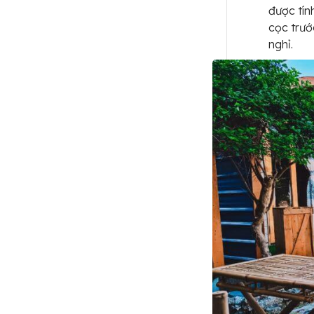
được tín
cọc trướ
nghỉ.