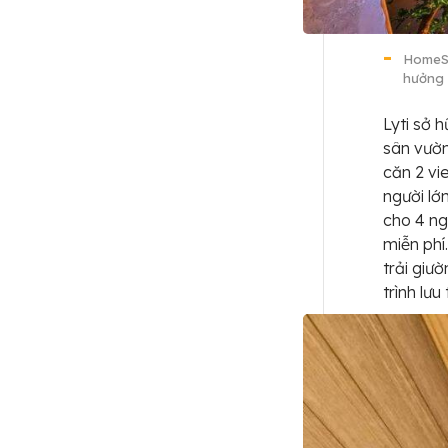
HomeSt
hưởng 
Lyti sở 
sân vườn
căn 2 vi
người lớ
cho 4 ng
miễn phí
trải giư
trình lưu 