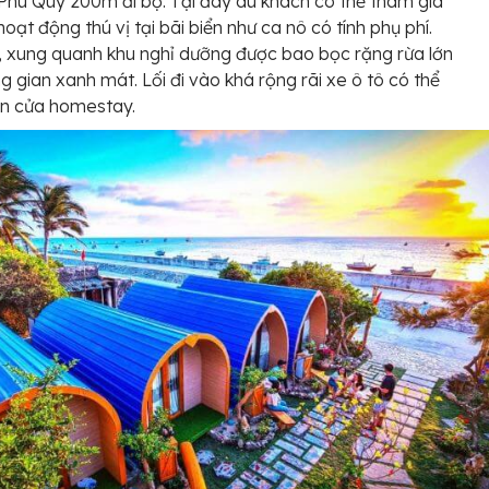
 Phú Quý 200m đi bộ. Tại đây du khách có thể tham gia
hoạt động thú vị tại bãi biển như ca nô có tính phụ phí.
, xung quanh khu nghỉ dưỡng được bao bọc rặng rừa lớn
g gian xanh mát. Lối đi vào khá rộng rãi xe ô tô có thể
ận cửa homestay.