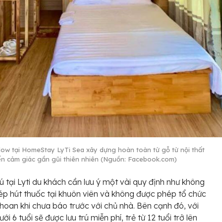
ow tại HomeStay LyTi Sea xây dựng hoàn toàn từ gỗ từ nội thất
n cảm giác gần gũi thiên nhiên (Nguồn: Facebook.com)
trú tại Lyti du khách cần lưu ý một vài quy định như không
p hút thuốc tại khuôn viên và không được phép tổ chức
ên hoan khi chưa báo trước với chủ nhà. Bên cạnh đó, với
ới 6 tuổi sẽ được lưu trú miễn phí, trẻ từ 12 tuổi trở lên