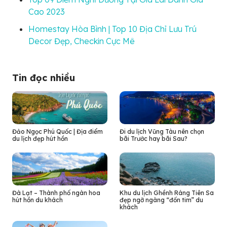
Cao 2023
Homestay Hòa Bình | Top 10 Địa Chỉ Lưu Trú
Decor Đẹp, Checkin Cực Mê
Tin đọc nhiều
Đảo Ngọc Phú Quốc | Địa điểm
Đi du lịch Vũng Tàu nên chọn
du lịch đẹp hút hồn
bãi Trước hay bãi Sau?
Đà Lạt – Thành phố ngàn hoa
Khu du lịch Ghềnh Ráng Tiên Sa
hút hồn du khách
đẹp ngỡ ngàng “đốn tim” du
khách