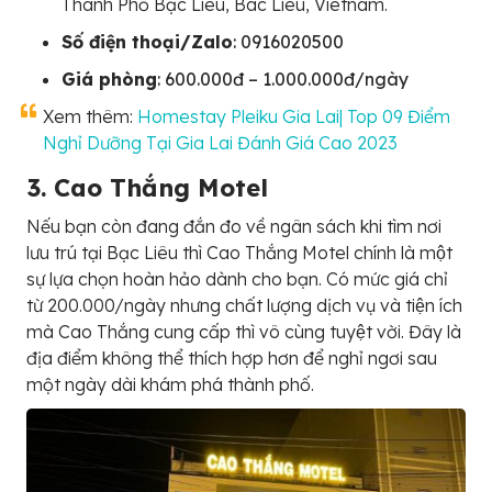
Thành Phố Bạc Liêu, Bac Lieu, Vietnam.
Số điện thoại/Zalo
: 0916020500
Giá phòng
: 600.000đ – 1.000.000đ/ngày
Xem thêm:
Homestay Pleiku Gia Lai| Top 09 Điểm
Nghỉ Dưỡng Tại Gia Lai Đánh Giá Cao 2023
3. Cao Thắng Motel
Nếu bạn còn đang đắn đo về ngân sách khi tìm nơi
lưu trú tại Bạc Liêu thì Cao Thắng Motel chính là một
sự lựa chọn hoàn hảo dành cho bạn. Có mức giá chỉ
từ 200.000/ngày nhưng chất lượng dịch vụ và tiện ích
mà Cao Thắng cung cấp thì vô cùng tuyệt vời. Đây là
địa điểm không thể thích hợp hơn để nghỉ ngơi sau
một ngày dài khám phá thành phố.