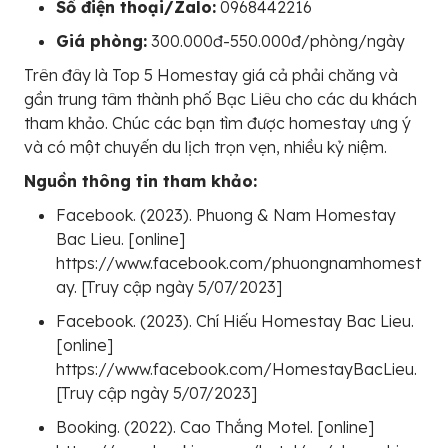
Số điện thoại/Zalo:
0968442216
Giá phòng:
300.000đ-550.000đ/phòng/ngày
Trên đây là Top 5 Homestay giá cả phải chăng và
gần trung tâm thành phố Bạc Liêu cho các du khách
tham khảo. Chúc các bạn tìm được homestay ưng ý
và có một chuyến du lịch trọn vẹn, nhiều kỷ niệm.
Nguồn thông tin tham khảo:
Facebook. (2023). Phuong & Nam Homestay
Bac Lieu. [online]
https://www.facebook.com/phuongnamhomest
ay. [Truy cập ngày 5/07/2023]
Facebook. (2023). Chí Hiếu Homestay Bac Lieu.
[online]
https://www.facebook.com/HomestayBacLieu.
[Truy cập ngày 5/07/2023]
Booking. (2022). Cao Thắng Motel. [online]