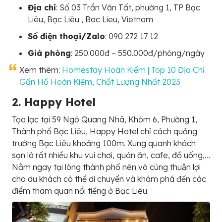
Địa chỉ
: Số 03 Trần Văn Tất, phường 1, TP Bạc
Liêu, Bạc Liêu , Bac Lieu, Vietnam
Số điện thoại/Zalo
: 090 272 17 12
Giá phòng
: 250.000đ – 550.000đ/phòng/ngày
Xem thêm:
Homestay Hoàn Kiếm | Top 10 Địa Chỉ
Gần Hồ Hoàn Kiếm, Chất Lượng Nhất 2023
2. Happy Hotel
Tọa lạc tại 59 Ngô Quang Nhã, Khóm 6, Phường 1,
Thành phố Bạc Liêu, Happy Hotel chỉ cách quảng
trường Bạc Liêu khoảng 100m. Xung quanh khách
sạn là rất nhiều khu vui chơi, quán ăn, cafe, đồ uống,…
Nằm ngay tại lòng thành phố nên vô cùng thuận lợi
cho du khách có thể di chuyển và khám phá đến các
điểm tham quan nổi tiếng ở Bạc Liêu.