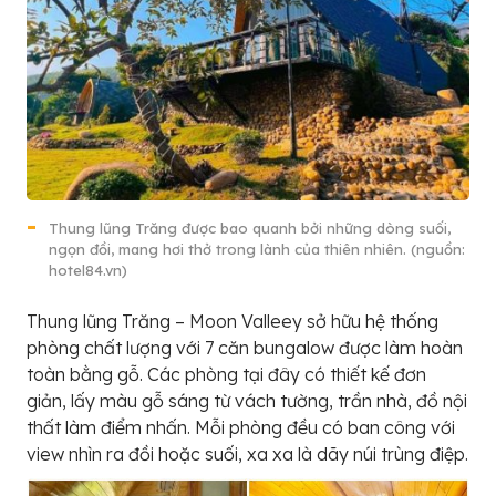
Thung lũng Trăng được bao quanh bởi những dòng suối,
ngọn đồi, mang hơi thở trong lành của thiên nhiên. (nguồn:
hotel84.vn)
Thung lũng Trăng – Moon Valleey sở hữu hệ thống
phòng chất lượng với 7 căn bungalow được làm hoàn
toàn bằng gỗ. Các phòng tại đây có thiết kế đơn
giản, lấy màu gỗ sáng từ vách tường, trần nhà, đồ nội
thất làm điểm nhấn. Mỗi phòng đều có ban công với
view nhìn ra đồi hoặc suối, xa xa là dãy núi trùng điệp.