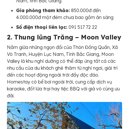
Nam, tỉnh Bắc Giang.
Gía phòng tham khảo:
850.000đ đến
4.000.000đ một đêm chưa bao gồm ăn sáng
Số điện thoại liên lạc:
091 517 72 22
2. Thung lũng Trăng – Moon Valley
Nằm giữa những ngọn đồi của Thôn Đồng Quần, Xã
Vô Tranh, Huyện Lục Nam, Tỉnh Bắc Giang, Moon
Valley là khu nghỉ dưỡng có thể đáp ứng tất cả các
nhu cầu của du khách ghé thăm từ nghỉ ngơi, giải trí
đến các hoạt động ngoài trời đầy độc đáo.
Homestay có bể bơi ngoài trời, cung cấp dịch vụ
karaoke, đốt lửa trại hay tiệc BBQ với giá vô cùng ưu
đãi.