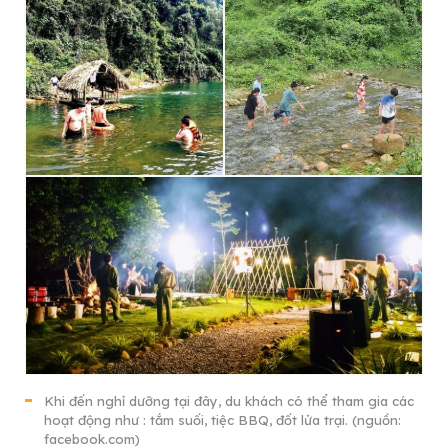
Khi đến nghỉ dưỡng tại đây, du khách có thể tham gia các
hoạt động như : tắm suối, tiệc BBQ, đốt lửa trại. (nguồn:
facebook.com)