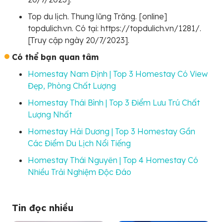
Top du lịch. Thung lũng Trăng. [online]
topdulich.vn. Có tại: https://topdulich.vn/1281/.
[Truy cập ngày 20/7/2023].
Có thể bạn quan tâm
Homestay Nam Định | Top 3 Homestay Có View
Đẹp, Phòng Chất Lượng
Homestay Thái Bình | Top 3 Điểm Lưu Trú Chất
Lượng Nhất
Homestay Hải Dương | Top 3 Homestay Gần
Các Điểm Du Lịch Nổi Tiếng
Homestay Thái Nguyên | Top 4 Homestay Có
Nhiều Trải Nghiệm Độc Đáo
Tin đọc nhiều