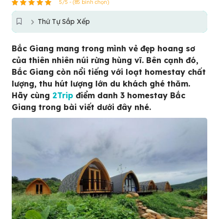
5/5 - (85 bình chọn)
Thứ Tự Sắp Xếp
Bắc Giang mang trong mình vẻ đẹp hoang sơ
của thiên nhiên núi rừng hùng vĩ. Bên cạnh đó,
Bắc Giang còn nổi tiếng với loạt homestay chất
lượng, thu hút lượng lớn du khách ghé thăm.
Hãy cùng
2Trip
điểm danh 3 homestay Bắc
Giang trong bài viết dưới đây nhé.