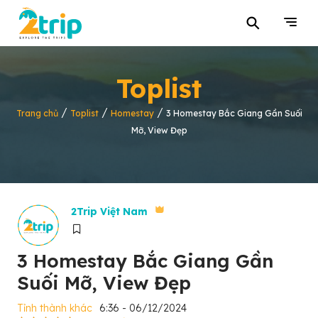
⚲
Toplist
/
/
/
Trang chủ
Toplist
Homestay
3 Homestay Bắc Giang Gần Suối
Mỡ, View Đẹp
2Trip Việt Nam
3 Homestay Bắc Giang Gần
Suối Mỡ, View Đẹp
Tỉnh thành khác
6:36 - 06/12/2024