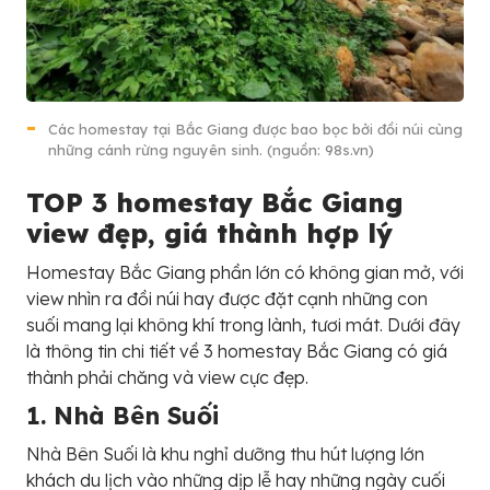
Các homestay tại Bắc Giang được bao bọc bởi đồi núi cùng
những cánh rừng nguyên sinh. (nguồn: 98s.vn)
TOP 3 homestay Bắc Giang
view đẹp, giá thành hợp lý
Homestay Bắc Giang phần lớn có không gian mở, với
view nhìn ra đồi núi hay được đặt cạnh những con
suối mang lại không khí trong lành, tươi mát. Dưới đây
là thông tin chi tiết về 3 homestay Bắc Giang có giá
thành phải chăng và view cực đẹp.
1. Nhà Bên Suối
Nhà Bên Suối là khu nghỉ dưỡng thu hút lượng lớn
khách du lịch vào những dịp lễ hay những ngày cuối