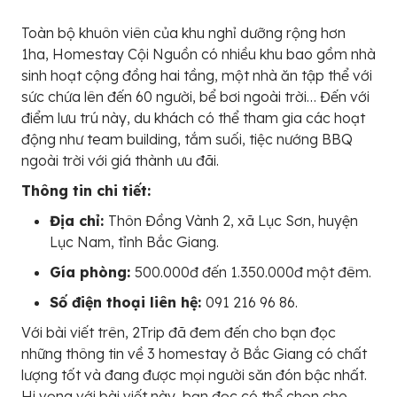
Toàn bộ khuôn viên của khu nghỉ dưỡng rộng hơn
1ha, Homestay Cội Nguồn có nhiều khu bao gồm nhà
sinh hoạt cộng đồng hai tầng, một nhà ăn tập thể với
sức chứa lên đến 60 người, bể bơi ngoài trời… Đến với
điểm lưu trú này, du khách có thể tham gia các hoạt
động như team building, tắm suối, tiệc nướng BBQ
ngoài trời với giá thành ưu đãi.
Thông tin chi tiết:
Địa chỉ:
Thôn Đồng Vành 2, xã Lục Sơn, huyện
Lục Nam, tỉnh Bắc Giang.
Gía phòng:
500.000đ đến 1.350.000đ một đêm.
Số điện thoại liên hệ:
091 216 96 86.
Với bài viết trên, 2Trip đã đem đến cho bạn đọc
những thông tin về 3 homestay ở Bắc Giang có chất
lượng tốt và đang được mọi người săn đón bậc nhất.
Hi vọng với bài viết này, bạn đọc có thể chọn cho