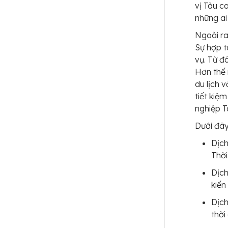
vị Tàu c
những ai
Ngoài ra,
Sự hợp t
vụ. Từ đ
Hơn thế 
du lịch v
tiết kiệ
nghiệp T
Dưới đây
Dịch
Thời
Dịc
kiến
Dịc
thời