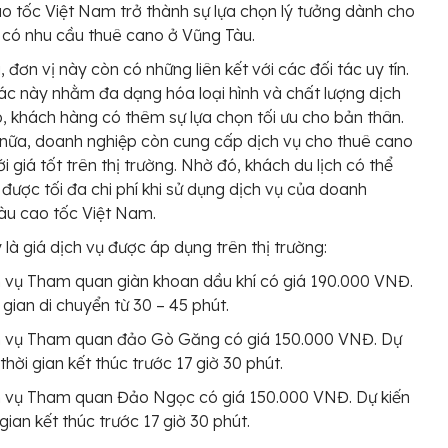
ao tốc Việt Nam trở thành sự lựa chọn lý tưởng dành cho
 có nhu cầu thuê cano ở Vũng Tàu.
 đơn vị này còn có những liên kết với các đối tác uy tín.
ác này nhằm đa dạng hóa loại hình và chất lượng dịch
ó, khách hàng có thêm sự lựa chọn tối ưu cho bản thân.
nữa, doanh nghiệp còn cung cấp dịch vụ cho thuê cano
ới giá tốt trên thị trường. Nhờ đó, khách du lịch có thể
m được tối đa chi phí khi sử dụng dịch vụ của doanh
àu cao tốc Việt Nam.
 là giá dịch vụ được áp dụng trên thị trường:
 vụ Tham quan giàn khoan dầu khí có giá 190.000 VNĐ.
 gian di chuyển từ 30 – 45 phút.
h vụ Tham quan đảo Gò Găng có giá 150.000 VNĐ. Dự
 thời gian kết thúc trước 17 giờ 30 phút.
h vụ Tham quan Đảo Ngọc có giá 150.000 VNĐ. Dự kiến
 gian kết thúc trước 17 giờ 30 phút.