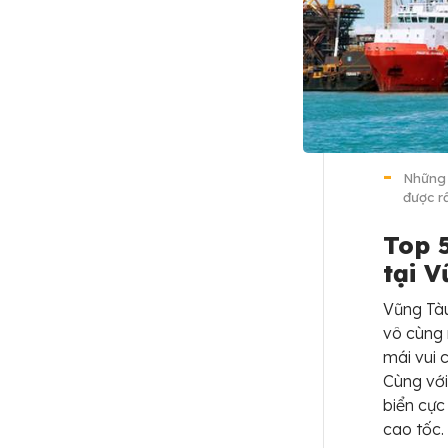
Những 
được r
Top 
tại V
Vũng Tàu
vô cùng 
mái vui 
Cùng với
biển cực
cao tốc.