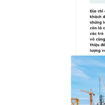
Địa chỉ
khách d
những l
còn là 
các trò
vô cùng
thiệu đ
lượng v