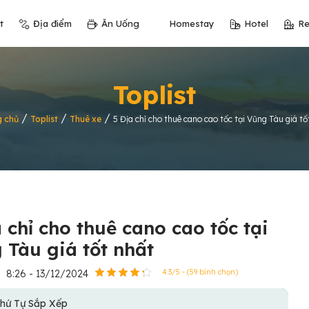
t
Địa điểm
Ăn Uống
Homestay
Hotel
Re
Toplist
/
/
/
g chủ
Toplist
Thuê xe
5 Địa chỉ cho thuê cano cao tốc tại Vũng Tàu giá tố
a chỉ cho thuê cano cao tốc tại
 Tàu giá tốt nhất
8:26 - 13/12/2024
4.3/5 - (59 bình chọn)
hứ Tự Sắp Xếp