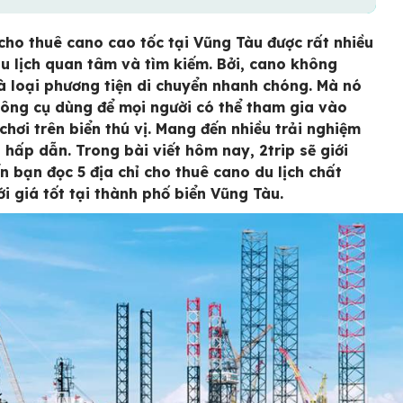
 cho thuê cano cao tốc tại Vũng Tàu được rất nhiều
u lịch quan tâm và tìm kiếm. Bởi, cano không
à loại phương tiện di chuyển nhanh chóng. Mà nó
công cụ dùng để mọi người có thể tham gia vào
 chơi trên biển thú vị. Mang đến nhiều trải nghiệm
 hấp dẫn. Trong bài viết hôm nay, 2trip sẽ giới
ến bạn đọc 5 địa chỉ cho thuê cano du lịch chất
ới giá tốt tại thành phố biển Vũng Tàu.