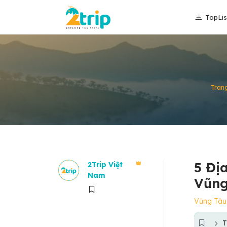
TopLis
Tran
5 Đị
2Trip Việt
Nam
Vũng
Vũng Tàu
T