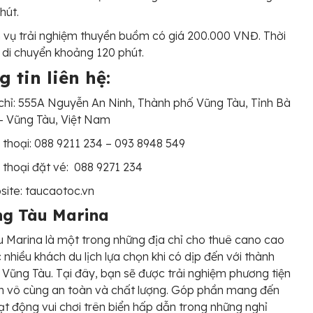
hút.
 vụ trải nghiệm thuyền buồm có giá 200.000 VNĐ. Thời
 di chuyển khoảng 120 phút.
 tin liên hệ:
chỉ: 555A Nguyễn An Ninh, Thành phố Vũng Tàu, Tỉnh Bà
– Vũng Tàu, Việt Nam
 thoại: 088 9211 234 – 093 8948 549
 thoại đặt vé: 088 9271 234
ite: taucaotoc.vn
ng Tàu Marina
 Marina là một trong những địa chỉ cho thuê cano cao
 nhiều khách du lịch lựa chọn khi có dịp đến với thành
 Vũng Tàu. Tại đây, bạn sẽ được trải nghiệm phương tiện
n vô cùng an toàn và chất lượng. Góp phần mang đến
ạt động vui chơi trên biển hấp dẫn trong những nghỉ