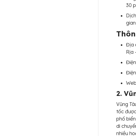
30 p
Dịch
gian
Thông
Địa 
Rịa 
Điện
Điện
Webs
2. Vũ
Vũng Tàu
tốc được
phố biển
di chuyể
nhiều ho