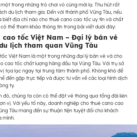
một trong những trò chơi vô cùng mới lạ. Thu hút rất
ch du lịch tham gia. Đến với thành phố Vũng Tàu, nếu
 biết địa chỉ nào cho thuê cano cao tốc uy tín và chất
ì có thể tham khảo thông tin trong bài viết dưới đây:
u cao tốc Việt Nam – Đại lý bán vé
du lịch tham quan Vũng Tàu
tốc Việt Nam là một trong những đại lý bán vé và cho
o cao tốc chất lượng hàng đầu tại Vũng Tàu. Với trụ sở
vị tọa lạc ngay tại trung tâm thành phố. Không khó để
hể đến gặp trực tiếp và được tư vấn về các loại hình dịch
ông ty.
 đó, chúng ta còn có thể đặt vé thông qua tổng đài liên
ơn vị. Với yếu tố này, doanh nghiệp cho thuê cano cao
Vũng Tàu mang đến sự thuận tiện tuyệt đối cho khách
 mình.