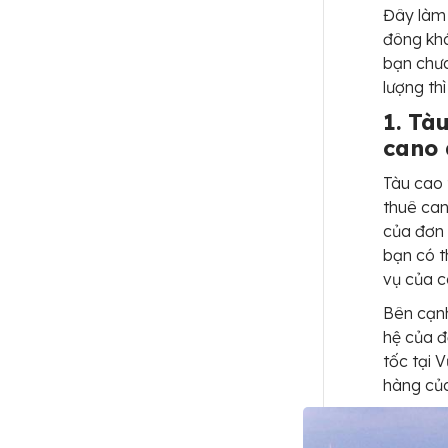
Đây làm 
đông khá
bạn chưa
lượng th
1. Tà
cano 
Tàu cao 
thuê can
của đơn 
bạn có t
vụ của c
Bên cạnh
hệ của đ
tốc tại 
hàng của