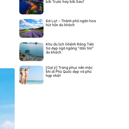
bãi Trước hay bãi Sau?
Đà Lạt – Thành phố ngàn hoa
hút hồn du khách
Khu du lịch Ghềnh Ráng Tiên
Sa đẹp ngỡ ngàng “đốn tim”
du khách
[Gợi ý] Trang phục nên mặc
khi đi Phú Quốc đẹp và phù
hợp nhất