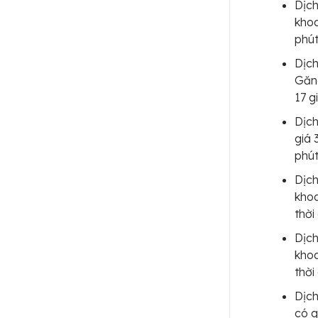
Dịc
khoa
phút
Dịch
Găng
17 g
Dịc
giá 
phút
Dịc
khoa
thời
Dịc
khoa
thời
Dịch
có g