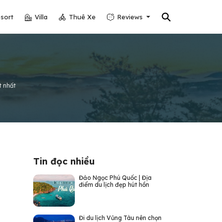
⚲
sort
Villa
Thuê Xe
Reviews
t nhất
Tin đọc nhiều
Đảo Ngọc Phú Quốc | Địa
điểm du lịch đẹp hút hồn
Đi du lịch Vũng Tàu nên chọn