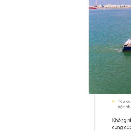
Tàu cao
bậc nh
Không nh
cung cấp