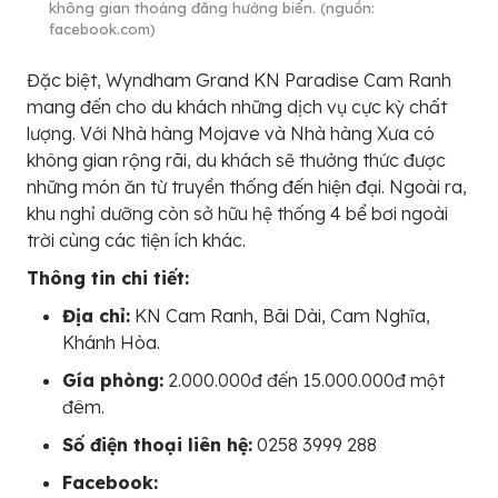
không gian thoáng đãng hướng biển. (nguồn:
facebook.com)
Đặc biệt, Wyndham Grand KN Paradise Cam Ranh
mang đến cho du khách những dịch vụ cực kỳ chất
lượng. Với Nhà hàng Mojave và Nhà hàng Xưa có
không gian rộng rãi, du khách sẽ thưởng thức được
những món ăn từ truyền thống đến hiện đại. Ngoài ra,
khu nghỉ dưỡng còn sở hữu hệ thống 4 bể bơi ngoài
trời cùng các tiện ích khác.
Thông tin chi tiết:
Địa chỉ:
KN Cam Ranh, Bãi Dài, Cam Nghĩa,
Khánh Hòa.
Gía phòng:
2.000.000đ đến 15.000.000đ một
đêm.
Số điện thoại liên hệ:
0258 3999 288
Facebook: