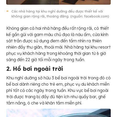
Các nhà hàng tại khu nghỉ dưỡng đều được thiết kế với
không gian rộng rãi, thoáng đãng. (nguồn: facebook.com)
Không gian cả hai nhà hàng đều rất rộng rãi, có thiết
kế gần gũi với gam màu chủ đạo là nâu ấm, cửa kính
sát trần được sử dụng đem đến tầm nhìn ra thiên
nhiên đầy thư giãn, thoải mái. Nhà hàng tại khu resort
phục vụ khách hàng trong khoảng thời gian từ 6 giờ
sáng đến 22 giờ tối mỗi ngày trong tuần.
2. Hồ bơi ngoài trời
Khu nghỉ dưỡng sở hữu 3 bể bơi ngoài trời trong đó có
bể bơi dành riêng cho trẻ em, phục vụ du khách miễn
phí tất cả các ngày trong tuần. Khu vực bể bơi ngoài
trời được trang bị đầy đủ tiện ích như quầy bar, ghế
tắm nắng, ô che và khăn tắm miễn phí.