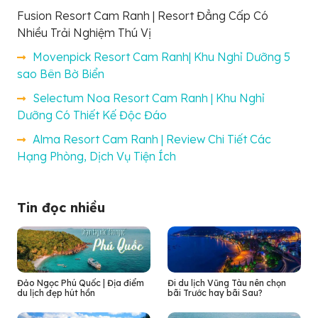
Fusion Resort Cam Ranh | Resort Đẳng Cấp Có
Nhiều Trải Nghiệm Thú Vị
Movenpick Resort Cam Ranh| Khu Nghỉ Dưỡng 5
sao Bên Bờ Biển
Selectum Noa Resort Cam Ranh | Khu Nghỉ
Dưỡng Có Thiết Kế Độc Đáo
Alma Resort Cam Ranh | Review Chi Tiết Các
Hạng Phòng, Dịch Vụ Tiện Ích
Tin đọc nhiều
Đảo Ngọc Phú Quốc | Địa điểm
Đi du lịch Vũng Tàu nên chọn
du lịch đẹp hút hồn
bãi Trước hay bãi Sau?