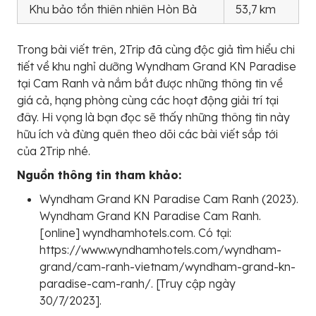
Khu bảo tồn thiên nhiên Hòn Bà
53,7 km
Trong bài viết trên, 2Trip đã cùng độc giả tìm hiểu chi
tiết về khu nghỉ dưỡng Wyndham Grand KN Paradise
tại Cam Ranh và nắm bắt được những thông tin về
giá cả, hạng phòng cùng các hoạt động giải trí tại
đây. Hi vọng là bạn đọc sẽ thấy những thông tin này
hữu ích và đừng quên theo dõi các bài viết sắp tới
của 2Trip nhé.
Nguồn thông tin tham khảo:
Wyndham Grand KN Paradise Cam Ranh (2023).
Wyndham Grand KN Paradise Cam Ranh.
[online] wyndhamhotels.com. Có tại:
https://www.wyndhamhotels.com/wyndham-
grand/cam-ranh-vietnam/wyndham-grand-kn-
paradise-cam-ranh/. [Truy cập ngày
30/7/2023].