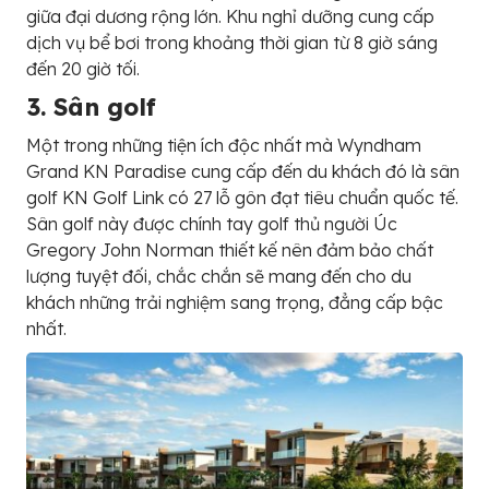
giữa đại dương rộng lớn. Khu nghỉ dưỡng cung cấp
dịch vụ bể bơi trong khoảng thời gian từ 8 giờ sáng
đến 20 giờ tối.
3. Sân golf
Một trong những tiện ích độc nhất mà Wyndham
Grand KN Paradise cung cấp đến du khách đó là sân
golf KN Golf Link có 27 lỗ gôn đạt tiêu chuẩn quốc tế.
Sân golf này được chính tay golf thủ người Úc
Gregory John Norman thiết kế nên đảm bảo chất
lượng tuyệt đối, chắc chắn sẽ mang đến cho du
khách những trải nghiệm sang trọng, đẳng cấp bậc
nhất.