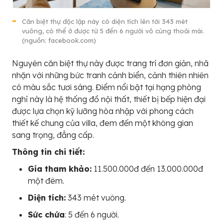
Căn biệt thự độc lập này có diện tích lên tới 343 mét
vuông, có thể ở được từ 5 đến 6 người vô cùng thoải mái.
(nguồn: facebook.com)
Nguyên căn biệt thự này được trang trí đơn giản, nhã
nhặn với những bức tranh cảnh biển, cảnh thiên nhiên
có màu sắc tươi sáng. Điểm nổi bật tại hạng phòng
nghỉ này là hệ thống đồ nội thất, thiết bị bếp hiện đại
được lựa chọn kỹ lưỡng hòa nhập với phong cách
thiết kế chung của villa, đem đến một không gian
sang trọng, đẳng cấp.
Thông tin chi tiết:
Gía tham khảo:
11.500.000đ đến 13.000.000đ
một đêm.
Diện tích:
343 mét vuông.
Sức chứa
: 5 đến 6 người.