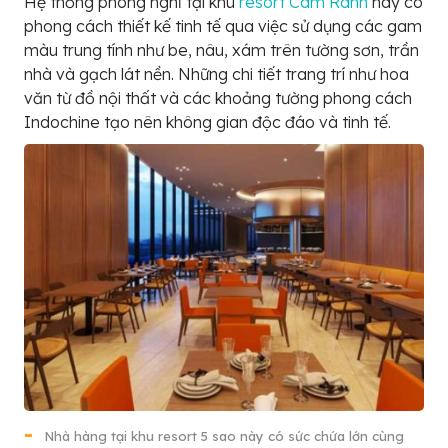
Hệ thống phòng nghỉ tại khu
resort Cam Ranh
này có
phong cách thiết kế tinh tế qua việc sử dụng các gam
màu trung tính như be, nâu, xám trên tường sơn, trần
nhà và gạch lát nền. Những chi tiết trang trí như hoa
văn từ đồ nội thất và các khoảng tường phong cách
Indochine tạo nên không gian độc đáo và tinh tế.
Nhà hàng tại khu resort 5 sao này có sức chứa lớn cùng