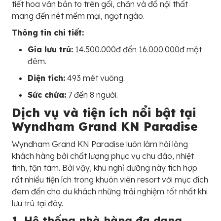
tiết hoa văn bản to trên gối, chăn và đồ nội thất
mang đến nét mềm mại, ngọt ngào.
Thông tin chi tiết:
Gía lưu trú:
14.500.000đ đến 16.000.000đ một
đêm.
Diện tích:
493 mét vuông.
Sức chứa:
7 đến 8 người.
Dịch vụ và tiện ích nổi bật tại
Wyndham Grand KN Paradise
Wyndham Grand KN Paradise luôn làm hài lòng
khách hàng bởi chất lượng phục vụ chu đáo, nhiệt
tình, tận tâm. Bởi vậy, khu nghỉ dưỡng này tích hợp
rất nhiều tiện ích trong khuôn viên resort với mục đích
đem đến cho du khách những trải nghiệm tốt nhất khi
lưu trú tại đây.
1. Hệ thống nhà hàng đa dạng