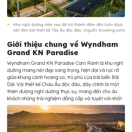
Khu nghỉ dưỡng năm sao đã trở thành điểm đến luôn được
săn đón bởi thiết kế Tây Âu độc đáo. (nguồn: booking.com)
Giới thiệu chung về Wyndham
Grand KN Paradise
Wyndham Grand KN Paradise Cam Ranh là khu nghỉ
dưỡng mang nét đẹp sang trọng, hiện đại và rực rỡ
giữa khung cảnh hoang sơ, trù phú của bãi biển Bãi
Dài. Với thiết kế Châu Âu độc đáo, đây chính là một
thiên đường nghỉ dưỡng thực sự, mang đến cho du
khách những trải nghiệm đẳng cấp và tuyệt vời nhất.