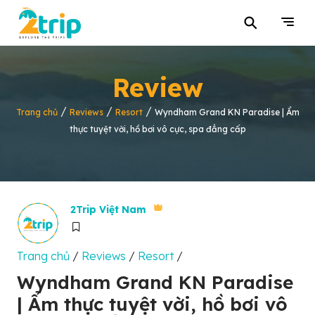
⚲
Review
/
/
/
Trang chủ
Reviews
Resort
Wyndham Grand KN Paradise | Ẩm
thực tuyệt vời, hồ bơi vô cực, spa đẳng cấp
2Trip Việt Nam
Trang chủ
/
Reviews
/
Resort
/
Wyndham Grand KN Paradise
| Ẩm thực tuyệt vời, hồ bơi vô