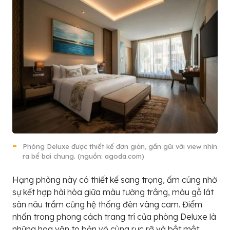
Phòng Deluxe được thiết kế đơn giản, gần gũi với view nhìn
ra bể bơi chung. (nguồn: agoda.com)
Hạng phòng này có thiết kế sang trọng, ấm cúng nhờ
sự kết hợp hài hòa giữa màu tường trắng, màu gỗ lát
sàn nâu trầm cũng hệ thống đèn vàng cam. Điểm
nhấn trong phong cách trang trí của phòng Deluxe là
những hoa văn to bản vô cùng rực rỡ và bắt mắt.