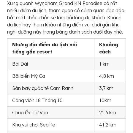
Xung quanh Wyndham Grand KN Paradise có rất
nhiều điểm du lịch, tham quan có cảnh quan độc đáo,
bắt mắt chắc chắn sẽ làm hài lòng du khách. Khách
du lịch hãy tham khảo những điểm vui chơi gần khu
nghỉ dưỡng này trong bảng danh sách dưới đây nhé.
Những địa điểm du lịch nổi
Khoảng
tiếng gần resort
cách
Bãi Dài
1 km
Bãi biển Mỹ Ca
4,8 km
Sân bay quốc tế Cam Ranh
3,7 km
Công viên 18 Tháng 10
10km
Chùa Ốc Từ Vân
21,6 km
Khu vui chơi Sealife
41,2 km