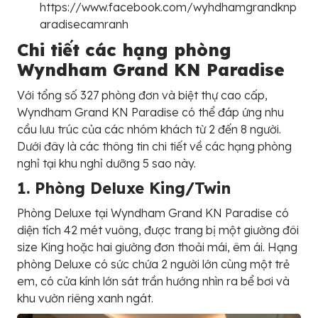
https://www.facebook.com/wyhdhamgrandknp
aradisecamranh
Chi tiết các hạng phòng
Wyndham Grand KN Paradise
Với tổng số 327 phòng đơn và biệt thự cao cấp,
Wyndham Grand KN Paradise có thể đáp ứng nhu
cầu lưu trúc của các nhóm khách từ 2 đến 8 người.
Dưới đây là các thông tin chi tiết về các hạng phòng
nghỉ tại khu nghỉ dưỡng 5 sao này.
1. Phòng Deluxe King/Twin
Phòng Deluxe tại Wyndham Grand KN Paradise có
diện tích 42 mét vuông, được trang bị một giường đôi
size King hoặc hai giường đơn thoải mái, êm ái. Hạng
phòng Deluxe có sức chứa 2 người lớn cùng một trẻ
em, có cửa kính lớn sát trần hướng nhìn ra bể bơi và
khu vườn riêng xanh ngát.