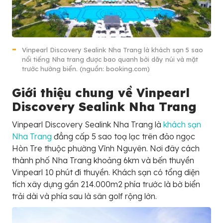
Vinpearl Discovery Sealink Nha Trang là khách sạn 5 sao
nổi tiếng Nha trang được bao quanh bởi dãy núi và mặt
trước hướng biển. (nguồn: booking.com)
Giới thiệu chung về Vinpearl
Discovery Sealink Nha Trang
Vinpearl Discovery Sealink Nha Trang là
khách sạn
Nha Trang
đẳng cấp 5 sao toạ lạc trên đảo ngọc
Hòn Tre thuộc phường Vĩnh Nguyên. Nơi đây cách
thành phố Nha Trang khoảng 6km và bến thuyền
Vinpearl 10 phút đi thuyền. Khách sạn có tổng diện
tích xây dựng gần 214.000m2 phía trước là bờ biển
trải dài và phía sau là sân golf rộng lớn.