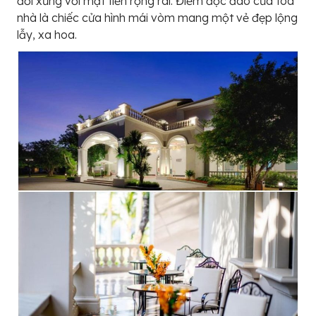
đối xứng với mặt tiền rộng rãi. Điểm độc đáo của tòa
nhà là chiếc cửa hình mái vòm mang một vẻ đẹp lộng
lẫy, xa hoa.