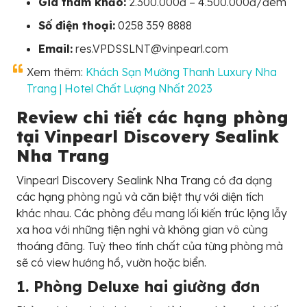
Giá tham khảo:
2.300.000đ – 4.500.000đ/đêm
Số điện thoại:
0258 359 8888
Email:
res.VPDSSLNT@vinpearl.com
Xem thêm:
Khách Sạn Mường Thanh Luxury Nha
Trang | Hotel Chất Lượng Nhất 2023
Review chi tiết các hạng phòng
tại Vinpearl Discovery Sealink
Nha Trang
Vinpearl Discovery Sealink Nha Trang có đa dạng
các hạng phòng ngủ và căn biệt thự với diện tích
khác nhau. Các phòng đều mang lối kiến trúc lộng lẫy
xa hoa với những tiện nghi và không gian vô cùng
thoáng đãng. Tuỳ theo tính chất của từng phòng mà
sẽ có view hướng hồ, vườn hoặc biển.
1. Phòng Deluxe hai giường đơn