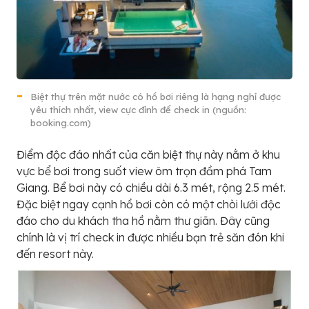
Biệt thự trên mặt nước có hồ bơi riêng là hạng nghỉ được
yêu thích nhất, view cực đỉnh để check in (nguồn:
booking.com)
Điểm độc đáo nhất của căn biệt thự này nằm ở khu
vực bể bơi trong suốt view ôm trọn đầm phá Tam
Giang. Bể bơi này có chiều dài 6.3 mét, rộng 2.5 mét.
Đặc biệt ngay cạnh hồ bơi còn có một chòi lưới độc
đáo cho du khách tha hồ nằm thư giãn. Đây cũng
chính là vị trí check in được nhiều bạn trẻ săn đón khi
đến resort này.