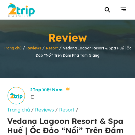
⚲
Review
/
/
/
Trang chủ
Reviews
Resort
Vedana Lagoon Resort & Spa Huế | Ốc
Đảo “Nổi” Trên Đầm Phá Tam Giang
2Trip Việt Nam
Trang chủ
/
Reviews
/
Resort
/
Vedana Lagoon Resort & Spa
Huế | Ốc Đảo “Nổi” Trên Đầm