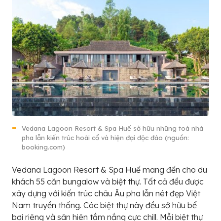
Vedana Lagoon Resort & Spa Huế sở hữu những toà nhà
pha lẫn kiến trúc hoài cổ và hiện đại độc đáo (nguồn:
booking.com)
Vedana Lagoon Resort & Spa Huế mang đến cho du
khách 55 căn bungalow và biệt thự. Tất cả đều được
xây dựng với kiến trúc châu Âu pha lẫn nét đẹp Việt
Nam truyền thống. Các biệt thự này đều sở hữu bể
bơi riêng và sân hiên tắm nắng cực chill. Mỗi biệt thự