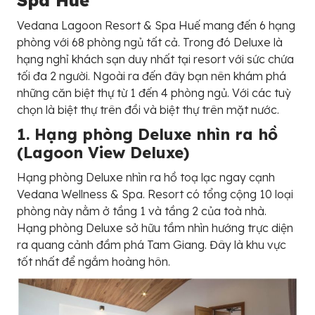
Vedana Lagoon Resort & Spa Huế mang đến 6 hạng
phòng với 68 phòng ngủ tất cả. Trong đó Deluxe là
hạng nghỉ khách sạn duy nhất tại resort với sức chứa
tối đa 2 người. Ngoài ra đến đây bạn nên khám phá
những căn biệt thự từ 1 đến 4 phòng ngủ. Với các tuỳ
chọn là biệt thự trên đồi và biệt thự trên mặt nước.
1. Hạng phòng Deluxe nhìn ra hồ
(Lagoon View Deluxe)
Hạng phòng Deluxe nhìn ra hồ toạ lạc ngay cạnh
Vedana Wellness & Spa. Resort có tổng cộng 10 loại
phòng này nằm ở tầng 1 và tầng 2 của toà nhà.
Hạng phòng Deluxe sở hữu tầm nhìn hướng trực diện
ra quang cảnh đầm phá Tam Giang. Đây là khu vực
tốt nhất để ngắm hoàng hôn.