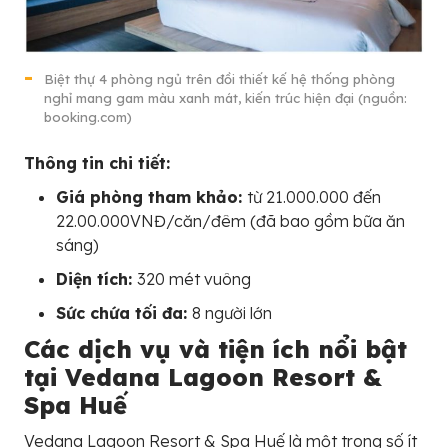
Biệt thự 4 phòng ngủ trên đồi thiết kế hệ thống phòng
nghỉ mang gam màu xanh mát, kiến trúc hiện đại (nguồn:
booking.com)
Thông tin chi tiết:
Giá phòng tham khảo:
từ 21.000.000 đến
22.00.000VNĐ/căn/đêm (đã bao gồm bữa ăn
sáng)
Diện tích:
320 mét vuông
Sức chứa tối đa:
8 người lớn
Các dịch vụ và tiện ích nổi bật
tại Vedana Lagoon Resort &
Spa Huế
Vedana Lagoon Resort & Spa Huế là một trong số ít