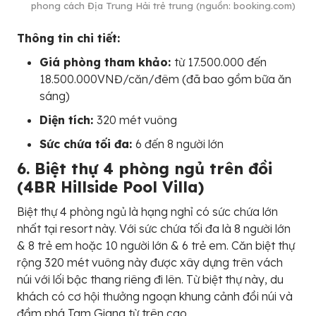
phong cách Địa Trung Hải trẻ trung (nguồn: booking.com)
Thông tin chi tiết:
Giá phòng tham khảo:
từ 17.500.000 đến
18.500.000VNĐ/căn/đêm (đã bao gồm bữa ăn
sáng)
Diện tích:
320 mét vuông
Sức chứa tối đa:
6 đến 8 người lớn
6. Biệt thự 4 phòng ngủ trên đồi
(4BR Hillside Pool Villa)
Biệt thự 4 phòng ngủ là hạng nghỉ có sức chứa lớn
nhất tại resort này. Với sức chứa tối đa là 8 người lớn
& 8 trẻ em hoặc 10 người lớn & 6 trẻ em. Căn biệt thự
rộng 320 mét vuông này được xây dựng trên vách
núi với lối bậc thang riêng đi lên. Từ biệt thự này, du
khách có cơ hội thưởng ngoạn khung cảnh đồi núi và
đầm phá Tam Giang từ trên cao.