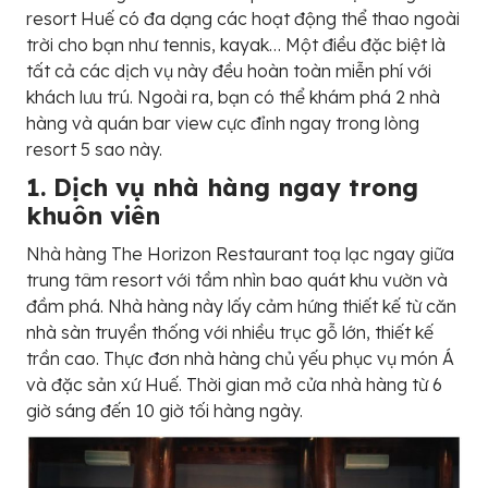
resort Huế có đa dạng các hoạt động thể thao ngoài
trời cho bạn như tennis, kayak… Một điều đặc biệt là
tất cả các dịch vụ này đều hoàn toàn miễn phí với
khách lưu trú. Ngoài ra, bạn có thể khám phá 2 nhà
hàng và quán bar view cực đỉnh ngay trong lòng
resort 5 sao này.
1. Dịch vụ nhà hàng ngay trong
khuôn viên
Nhà hàng The Horizon Restaurant toạ lạc ngay giữa
trung tâm resort với tầm nhìn bao quát khu vườn và
đầm phá. Nhà hàng này lấy cảm hứng thiết kế từ căn
nhà sàn truyền thống với nhiều trục gỗ lớn, thiết kế
trần cao. Thực đơn nhà hàng chủ yếu phục vụ món Á
và đặc sản xứ Huế. Thời gian mở cửa nhà hàng từ 6
giờ sáng đến 10 giờ tối hàng ngày.