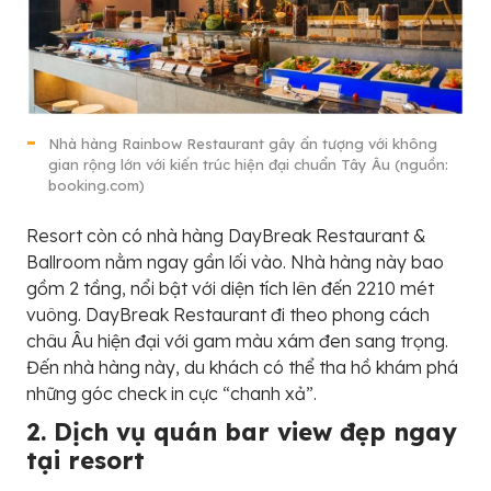
Nhà hàng Rainbow Restaurant gây ấn tượng với không
gian rộng lớn với kiến trúc hiện đại chuẩn Tây Âu (nguồn:
booking.com)
Resort còn có nhà hàng DayBreak Restaurant &
Ballroom nằm ngay gần lối vào. Nhà hàng này bao
gồm 2 tầng, nổi bật với diện tích lên đến 2210 mét
vuông. DayBreak Restaurant đi theo phong cách
châu Âu hiện đại với gam màu xám đen sang trọng.
Đến nhà hàng này, du khách có thể tha hồ khám phá
những góc check in cực “chanh xả”.
2. Dịch vụ quán bar view đẹp ngay
tại resort