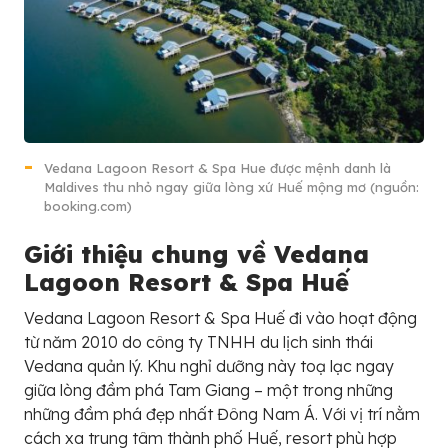
Vedana Lagoon Resort & Spa Hue được mệnh danh là
Maldives thu nhỏ ngay giữa lòng xứ Huế mộng mơ (nguồn:
booking.com)
Giới thiệu chung về Vedana
Lagoon Resort & Spa Huế
Vedana Lagoon Resort & Spa Huế đi vào hoạt động
từ năm 2010 do công ty TNHH du lịch sinh thái
Vedana quản lý. Khu nghỉ dưỡng này toạ lạc ngay
giữa lòng đầm phá Tam Giang – một trong những
những đầm phá đẹp nhất Đông Nam Á. Với vị trí nằm
cách xa trung tâm thành phố Huế, resort phù hợp