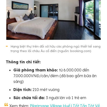
Hạng biệt thự trên đồi sở hữu các phòng ngủ thiết kế sang
trọng theo lối châu Âu cổ điển (nguồn: booking.com)
Thông tin chi tiết:
Giá phòng tham khảo:
từ 6.000.000 đến
7.000.000VNĐ/căn/đêm (đã bao gồm bữa ăn
sáng)
Diện tích:
210 mét vuông
Sức chứa tối đa:
3 người lớn và 1 trẻ em
Xem thêm:
Pilgrimage Village Huế | Tất Tần Tật Về