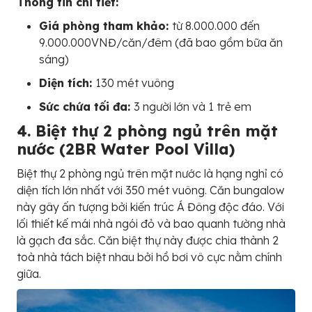
Thông tin chi tiết:
Giá phòng tham khảo:
từ 8.000.000 đến
9.000.000VNĐ/căn/đêm (đã bao gồm bữa ăn
sáng)
Diện tích:
130 mét vuông
Sức chứa tối đa:
3 người lớn và 1 trẻ em
4. Biệt thự 2 phòng ngủ trên mặt
nước (2BR Water Pool Villa)
Biệt thự 2 phòng ngủ trên mặt nước là hạng nghỉ có
diện tích lớn nhất với 350 mét vuông. Căn bungalow
này gây ấn tượng bởi kiến trúc Á Đông độc đáo. Với
lối thiết kế mái nhà ngói đỏ và bao quanh tường nhà
là gạch đa sắc. Căn biệt thự này được chia thành 2
toà nhà tách biệt nhau bởi hồ bơi vô cực nằm chính
giữa.