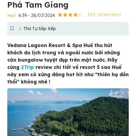
Phá Tam Giang
Huế
6:39 - 28/07/2024
4.3/5 - (67 bình chọn)
Thứ Tự Sắp Xếp
Vedana Lagoon Resort & Spa Huế thu hút
khách du lịch trong và ngoài nước bởi những
căn bungalow tuyệt đẹp trên mặt nước. Hãy
cùng
2Trip
review chi tiết về resort 5 sao Huế
này xem có xứng đáng hot hit như “thiên hạ đồn
thổi” không nhé !