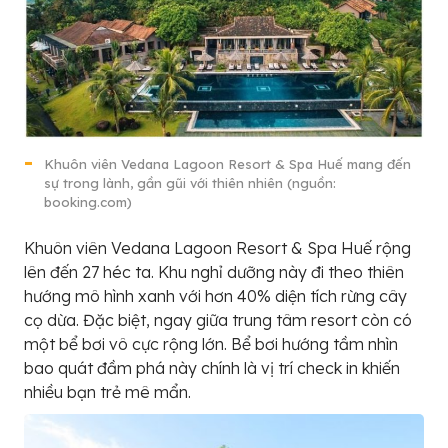
Khuôn viên Vedana Lagoon Resort & Spa Huế mang đến
sự trong lành, gần gũi với thiên nhiên (nguồn:
booking.com)
Khuôn viên Vedana Lagoon Resort & Spa Huế rộng
lên đến 27 héc ta. Khu nghỉ dưỡng này đi theo thiên
hướng mô hình xanh với hơn 40% diện tích rừng cây
cọ dừa. Đặc biệt, ngay giữa trung tâm resort còn có
một bể bơi vô cực rộng lớn. Bể bơi hướng tầm nhìn
bao quát đầm phá này chính là vị trí check in khiến
nhiều bạn trẻ mê mẩn.