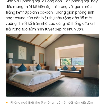
King và 1 phòng ngủ giường đơn. Các phòng ngủ này
đều mang thiết kế hiện đại trẻ trung với gam màu
trắng kết hợp xanh cô-ban. Không gian phòng sinh
hoạt chung của căn biệt thự này rộng gần 95 mét
vuông. Thiết kế trần nhà cao cùng hệ thống cửa kính
trải rộng tạo tầm nhìn tuyệt đẹp ra khu vườn.
Phòng ngủ Biệt thự 3 phòng ngủ trên đồi nằm giữ đậm