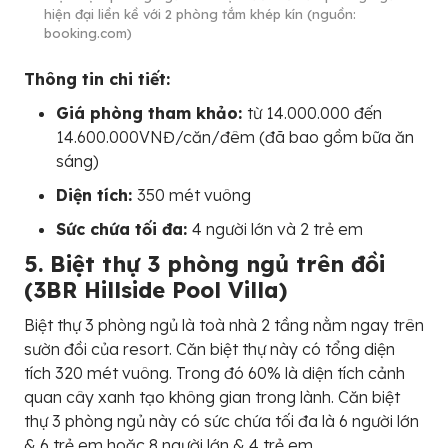
hiện đại liền kề với 2 phòng tắm khép kín (nguồn:
booking.com)
Thông tin chi tiết:
Giá phòng tham khảo:
từ 14.000.000 đến
14.600.000VNĐ/căn/đêm (đã bao gồm bữa ăn
sáng)
Diện tích:
350 mét vuông
Sức chứa tối đa:
4 người lớn và 2 trẻ em
5. Biệt thự 3 phòng ngủ trên đồi
(3BR Hillside Pool Villa)
Biệt thự 3 phòng ngủ là toà nhà 2 tầng nằm ngay trên
sườn đồi của resort. Căn biệt thự này có tổng diện
tích 320 mét vuông. Trong đó 60% là diện tích cảnh
quan cây xanh tạo không gian trong lành. Căn biệt
thự 3 phòng ngủ này có sức chứa tối đa là 6 người lớn
& 6 trẻ em hoặc 8 người lớn & 4 trẻ em.