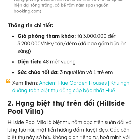
hiện đại tông trắng, có bể tắm nằm spa (nguồn:
booking.com)
Thông tin chi tiết:
Giá phòng tham khảo:
từ 3.000.000 đến
3.200.000VNĐ/căn/đêm (đã bao gồm bữa ăn
sáng)
Diện tích:
48 mét vuông
Sức chứa tối đa:
3 người lớn và 1 trẻ em
Xem thêm:
Ancient Hue Garden Houses | Khu nghỉ
dưỡng toàn biệt thự đẳng cấp bậc nhất Huế
2. Hạng biệt thự trên đồi (Hillside
Pool Villa)
Hillside Pool Villa là biệt thự nằm dọc trên sườn đồi với
lưng tựa núi, mặt tiền hướng đầm tuyệt đẹp. Các căn
biệt thự này sở hữu không gian riêng tư, hoà mình với