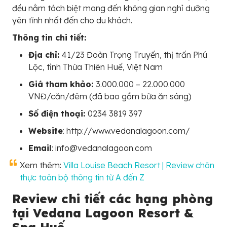
đều nằm tách biệt mang đến không gian nghỉ dưỡng
yên tĩnh nhất đến cho du khách.
Thông tin chi tiết:
Địa chỉ:
41/23 Đoàn Trọng Truyến, thị trấn Phú
Lộc, tỉnh Thừa Thiên Huế, Việt Nam
Giá tham khảo:
3.000.000 – 22.000.000
VNĐ/căn/đêm (đã bao gồm bữa ăn sáng)
Số điện thoại:
0234 3819 397
Website
: http://www.vedanalagoon.com/
Email
: info@vedanalagoon.com
Xem thêm:
Villa Louise Beach Resort | Review chân
thực toàn bộ thông tin từ A đến Z
Review chi tiết các hạng phòng
tại Vedana Lagoon Resort &
Spa Huế