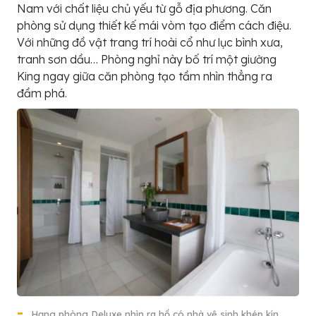
Nam với chất liệu chủ yếu từ gỗ địa phương. Căn
phòng sử dụng thiết kế mái vòm tạo điểm cách điệu.
Với những đồ vật trang trí hoài cổ như lục bình xưa,
tranh sơn dầu… Phòng nghỉ này bố trí một giường
King ngay giữa căn phòng tạo tầm nhìn thẳng ra
đầm phá.
Hạng phòng Deluxe nhìn ra hồ có nhà vệ sinh khép kín