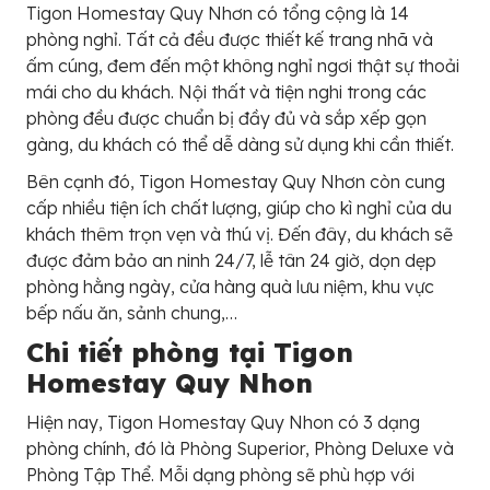
Tigon Homestay Quy Nhơn có tổng cộng là 14
phòng nghỉ. Tất cả đều được thiết kế trang nhã và
ấm cúng, đem đến một không nghỉ ngơi thật sự thoải
mái cho du khách. Nội thất và tiện nghi trong các
phòng đều được chuẩn bị đầy đủ và sắp xếp gọn
gàng, du khách có thể dễ dàng sử dụng khi cần thiết.
Bên cạnh đó, Tigon Homestay Quy Nhơn còn cung
cấp nhiều tiện ích chất lượng, giúp cho kì nghỉ của du
khách thêm trọn vẹn và thú vị. Đến đây, du khách sẽ
được đảm bảo an ninh 24/7, lễ tân 24 giờ, dọn dẹp
phòng hằng ngày, cửa hàng quà lưu niệm, khu vực
bếp nấu ăn, sảnh chung,…
Chi tiết phòng tại Tigon
Homestay Quy Nhon
Hiện nay, Tigon Homestay Quy Nhon có 3 dạng
phòng chính, đó là Phòng Superior, Phòng Deluxe và
Phòng Tập Thể. Mỗi dạng phòng sẽ phù hợp với