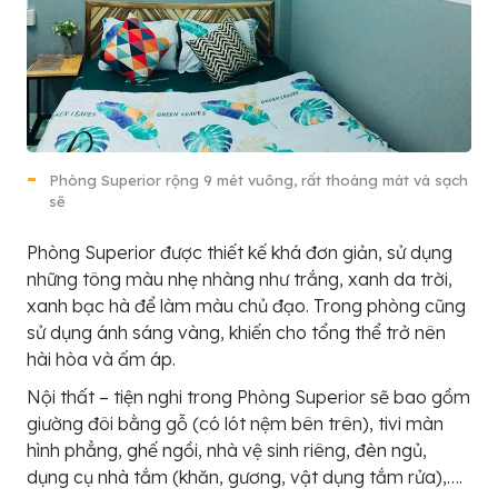
Phòng Superior rộng 9 mét vuông, rất thoáng mát và sạch
sẽ
Phòng Superior được thiết kế khá đơn giản, sử dụng
những tông màu nhẹ nhàng như trắng, xanh da trời,
xanh bạc hà để làm màu chủ đạo. Trong phòng cũng
sử dụng ánh sáng vàng, khiến cho tổng thể trở nên
hài hòa và ấm áp.
Nội thất – tiện nghi trong Phòng Superior sẽ bao gồm
giường đôi bằng gỗ (có lót nệm bên trên), tivi màn
hình phẳng, ghế ngồi, nhà vệ sinh riêng, đèn ngủ,
dụng cụ nhà tắm (khăn, gương, vật dụng tắm rửa),….