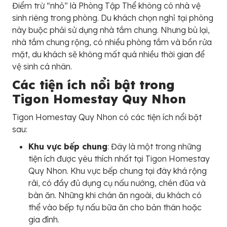
Điểm trừ “nhỏ” là Phòng Tập Thể không có nhà vệ
sinh riêng trong phòng. Du khách chọn nghỉ tại phòng
này buộc phải sử dụng nhà tắm chung. Nhưng bù lại,
nhà tắm chung rộng, có nhiều phòng tắm và bồn rửa
mặt, du khách sẽ không mất quá nhiều thời gian để
vệ sinh cá nhân.
Các tiện ích nổi bật trong
Tigon Homestay Quy Nhon
Tigon Homestay Quy Nhon có các tiện ích nổi bật
sau:
Khu vực bếp chung
: Đây là một trong những
tiện ích được yêu thích nhất tại Tigon Homestay
Quy Nhon. Khu vực bếp chung tại đây khá rộng
rãi, có đầy đủ dụng cụ nấu nướng, chén đũa và
bàn ăn. Những khi chán ăn ngoài, du khách có
thể vào bếp tự nấu bữa ăn cho bản thân hoặc
gia đình.