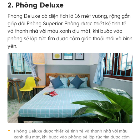
2. Phòng Deluxe
Phòng Deluxe có diện tích là 16 mét vuông, rộng gần
gấp đôi Phòng Superior. Phòng được thiết kế tinh tế
và thanh nhã với màu xanh dịu mát, khi bước vào
phòng sẽ lập tức tìm được cảm giác thoải mái và bình
yên.
Phòng Deluxe được thiết kế tinh tế và thanh nhã với màu
xanh dịu mát, khi bước vào phòng sẽ lập tức tìm được cảm