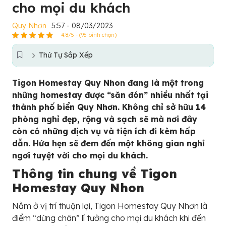
cho mọi du khách
Quy Nhơn
5:57 - 08/03/2023
4.8/5 - (95 bình chọn)
Thứ Tự Sắp Xếp
Tigon Homestay Quy Nhon đang là một trong
những homestay được “săn đón” nhiều nhất tại
thành phố biển Quy Nhơn. Không chỉ sở hữu 14
phòng nghỉ đẹp, rộng và sạch sẽ mà nơi đây
còn có những dịch vụ và tiện ích đi kèm hấp
dẫn. Hứa hẹn sẽ đem đến một không gian nghỉ
ngơi tuyệt vời cho mọi du khách.
Thông tin chung về Tigon
Homestay Quy Nhon
Nằm ở vị trí thuận lợi, Tigon Homestay Quy Nhơn là
điểm “dừng chân” lí tưởng cho mọi du khách khi đến