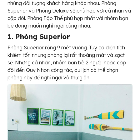
những đối tượng khách hàng khác nhau. Phòng
Superior và Phòng Deluxe sẽ phù hợp với cá nhân và
cặp đôi. Phòng Tập Thể phù hợp nhất với nhóm bạn
bè đông muốn nghỉ ngơi cùng nhau.
1. Phòng Superior
Phòng Superior rộng 9 mét vuông. Tuy có diện tích
khiêm tốn nhưng phòng lại rất thoáng mát và sạch
sẽ. Những cá nhân, nhóm bạn bè 2 người hoặc cặp
đôi đến Quy Nhơn công tác, du lịch có thể chọn
phòng này để nghỉ ngơi và thư giãn.