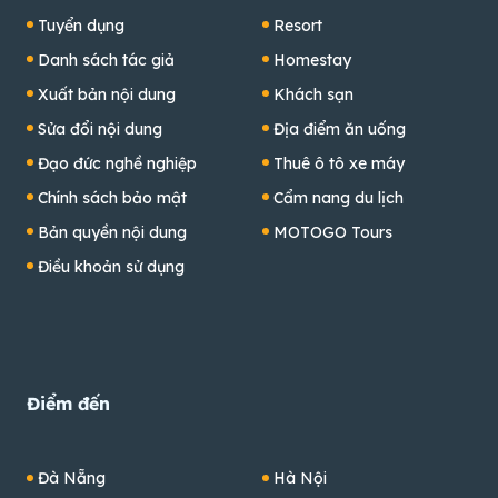
Tuyển dụng
Resort
Danh sách tác giả
Homestay
Xuất bản nội dung
Khách sạn
Sửa đổi nội dung
Địa điểm ăn uống
Đạo đức nghề nghiệp
Thuê ô tô xe máy
Chính sách bảo mật
Cẩm nang du lịch
Bản quyền nội dung
MOTOGO Tours
Điều khoản sử dụng
Điểm đến
Đà Nẵng
Hà Nội