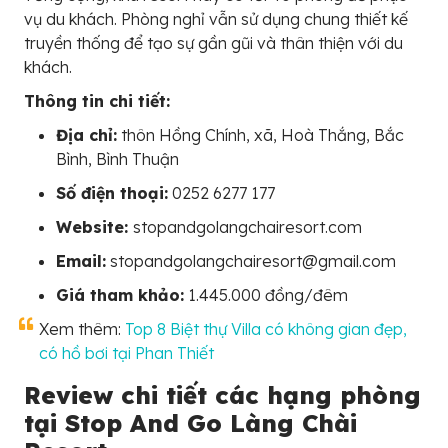
vụ du khách. Phòng nghỉ vẫn sử dụng chung thiết kế
truyền thống để tạo sự gần gũi và thân thiện với du
khách.
Thông tin chi tiết:
Địa chỉ:
thôn Hồng Chính, xã, Hoà Thắng, Bắc
Bình, Bình Thuận
Số điện thoại:
0252 6277 177
Website:
stopandgolangchairesort.com
Email:
stopandgolangchairesort@gmail.com
Giá tham khảo:
1.445.000 đồng/đêm
Xem thêm:
Top 8 Biệt thự Villa có không gian đẹp,
có hồ bơi tại Phan Thiết
Review chi tiết các hạng phòng
tại Stop And Go Làng Chài