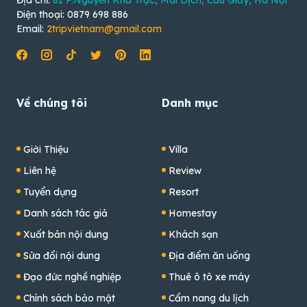
Địa chỉ:
81 P.Nguyễn Khả Trạc, Mai Dịch, Cầu Giấy, Hà Nội
Điện thoại: 0879 698 886
Email:
2tripvietnam@gmail.com
Về chúng tôi
Danh mục
Giới Thiệu
Villa
Liên hệ
Review
Tuyển dụng
Resort
Danh sách tác giả
Homestay
Xuất bản nội dung
Khách sạn
Sửa đổi nội dung
Địa điểm ăn uống
Đạo đức nghề nghiệp
Thuê ô tô xe máy
Chính sách bảo mật
Cẩm nang du lịch