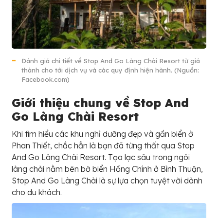
Đánh giá chi tiết về Stop And Go Làng Chài Resort từ giá
thành cho tới dịch vụ và các quy định hiện hành. (Nguồn:
Facebook.com)
Giới thiệu chung về Stop And
Go Làng Chài Resort
Khi tìm hiểu các khu nghỉ dưỡng đẹp và gần biển ở
Phan Thiết, chắc hẳn là bạn đã từng thất qua Stop
And Go Làng Chài Resort. Tọa lạc sâu trong ngôi
làng chài nằm bên bờ biển Hồng Chính ở Bình Thuận,
Stop And Go Làng Chài là sự lựa chọn tuyệt vời dành
cho du khách.