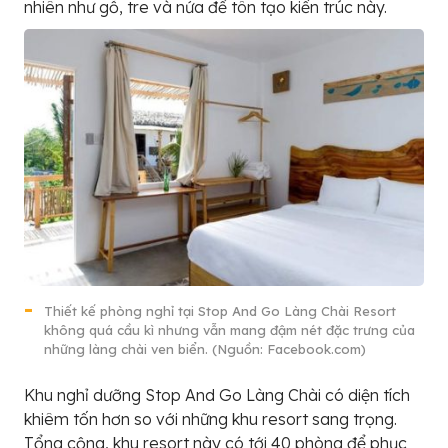
nhiên như gỗ, tre và nứa để tôn tạo kiến trúc này.
Thiết kế phòng nghỉ tại Stop And Go Làng Chài Resort
không quá cầu kì nhưng vẫn mang đậm nét đặc trưng của
những làng chài ven biển. (Nguồn: Facebook.com)
Khu nghỉ dưỡng Stop And Go Làng Chài có diện tích
khiêm tốn hơn so với những khu resort sang trọng.
Tổng cộng, khu resort này có tới 40 phòng để phục