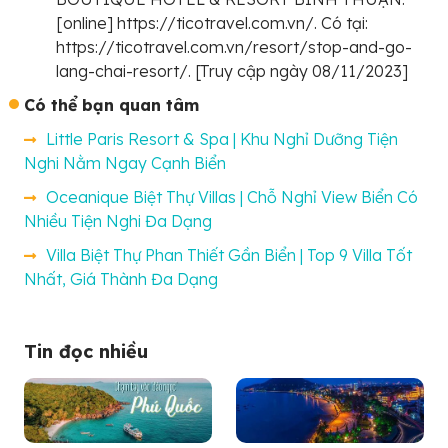
[online] https://ticotravel.com.vn/. Có tại:
https://ticotravel.com.vn/resort/stop-and-go-
lang-chai-resort/. [Truy cập ngày 08/11/2023]
Có thể bạn quan tâm
Little Paris Resort & Spa | Khu Nghỉ Dưỡng Tiện
Nghi Nằm Ngay Cạnh Biển
Oceanique Biệt Thự Villas | Chỗ Nghỉ View Biển Có
Nhiều Tiện Nghi Đa Dạng
Villa Biệt Thự Phan Thiết Gần Biển | Top 9 Villa Tốt
Nhất, Giá Thành Đa Dạng
Tin đọc nhiều