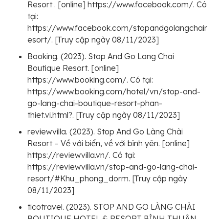
Resort . [online] https://www.facebook.com/. Có
tại:
https://www.facebook.com/stopandgolangchair
esort/. [Truy cập ngày 08/11/2023]
Booking. (2023). Stop And Go Lang Chai
Boutique Resort. [online]
https://www.booking.com/. Có tại:
https://www.booking.com/hotel/vn/stop-and-
go-lang-chai-boutique-resort-phan-
thiet.vi.html?. [Truy cập ngày 08/11/2023]
reviewvilla. (2023). Stop And Go Làng Chài
Resort – Về với biển, về với bình yên. [online]
https://reviewvilla.vn/. Có tại:
https://reviewvilla.vn/stop-and-go-lang-chai-
resort/#Khu_phong_dorm. [Truy cập ngày
08/11/2023]
ticotravel. (2023). STOP AND GO LÀNG CHÀI
BOUTIQUE HOTEL & RESORT BÌNH THUẬN.