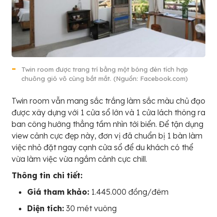
Twin room được trang trí bằng một bóng đèn tích hợp
chuông gió vô cùng bắt mắt. (Nguồn: Facebook.com)
Twin room vẫn mang sắc trắng làm sắc màu chủ đạo
được xây dựng với 1 cửa sổ lớn và 1 cửa lách thông ra
ban công hướng thẳng tầm nhìn tới biển. Để tận dụng
view cảnh cực đẹp này, đơn vị đã chuẩn bị 1 bàn làm
việc nhỏ đặt ngay cạnh cửa sổ để du khách có thể
vừa làm việc vừa ngắm cảnh cực chill.
Thông tin chi tiết:
Giá tham khảo:
1.445.000 đồng/đêm
Diện tích:
30 mét vuông