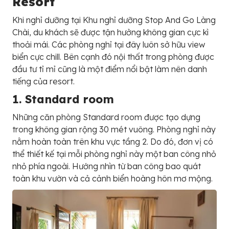
Resort
Khi nghỉ dưỡng tại Khu nghỉ dưỡng Stop And Go Làng
Chài, du khách sẽ được tận hưởng không gian cực kì
thoải mái. Các phòng nghỉ tại đây luôn sở hữu view
biển cực chill. Bên cạnh đó nội thất trong phòng được
đầu tư tỉ mỉ cũng là một điểm nổi bật làm nên danh
tiếng của resort.
1. Standard room
Những căn phòng Standard room được tạo dựng
trong không gian rộng 30 mét vuông. Phòng nghỉ này
nằm hoàn toàn trên khu vực tầng 2. Do đó, đơn vị có
thể thiết kế tại mỗi phòng nghỉ này một ban công nhỏ
nhỏ phía ngoài. Hướng nhìn từ ban công bao quát
toàn khu vườn và cả cảnh biển hoàng hôn mơ mộng.