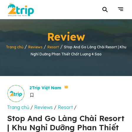
⚲
Review
/
/
/
Trang chủ
Reviews
Resort
Stop And Go Làng Chài Resort | Khu
Nghỉ Dưỡng Phan Thiết Chất Lượng 4 Sao
2Trip Việt Nam
Trang chủ
/
Reviews
/
Resort
/
Stop And Go Làng Chài Resort
| Khu Nghỉ Dưỡng Phan Thiết