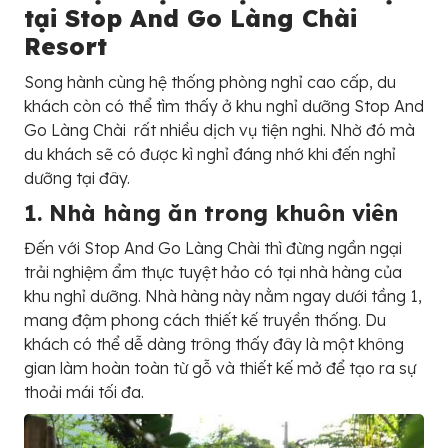
tại Stop And Go Làng Chài
Resort
Song hành cùng hệ thống phòng nghỉ cao cấp, du
khách còn có thể tìm thấy ở khu nghỉ dưỡng Stop And
Go Làng Chài rất nhiều dịch vụ tiện nghi. Nhờ đó mà
du khách sẽ có được kì nghỉ đáng nhớ khi đến nghỉ
dưỡng tại đây.
1. Nhà hàng ăn trong khuôn viên
Đến với Stop And Go Làng Chài thì đừng ngần ngại
trải nghiệm ẩm thực tuyệt hảo có tại nhà hàng của
khu nghỉ dưỡng. Nhà hàng này nằm ngay dưới tầng 1,
mang đậm phong cách thiết kế truyền thống. Du
khách có thể dễ dàng trông thấy đây là một không
gian làm hoàn toàn từ gỗ và thiết kế mở để tạo ra sự
thoải mái tối đa.