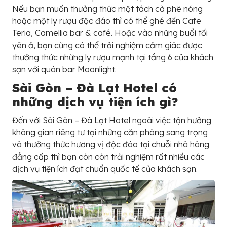
Nếu bạn muốn thưởng thức một tách cà phê nóng
hoặc một ly rượu độc đáo thì có thể ghé đến Cafe
Teria, Camellia bar & café. Hoặc vào những buổi tối
yên ả, bạn cũng có thể trải nghiệm cảm giác được
thưởng thức những ly rượu mạnh tại tầng 6 của khách
sạn với quán bar Moonlight.
Sài Gòn – Đà Lạt Hotel có
những dịch vụ tiện ích gì?
Đến với Sài Gòn – Đà Lạt Hotel ngoài việc tận hưởng
không gian riêng tư tại những căn phòng sang trọng
và thưởng thức hương vị độc đáo tại chuỗi nhà hàng
đẳng cấp thì bạn còn còn trải nghiệm rất nhiều các
dịch vụ tiện ích đạt chuẩn quốc tế của khách sạn.