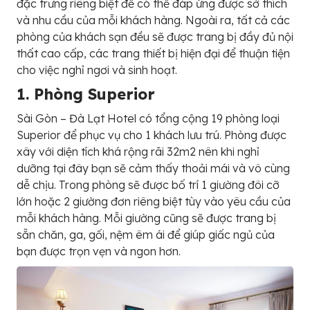
đặc trưng riêng biệt để có thể đáp ứng được sở thích
và nhu cầu của mỗi khách hàng. Ngoài ra, tất cả các
phòng của khách sạn đều sẽ được trang bị đầy đủ nội
thất cao cấp, các trang thiết bị hiện đại để thuận tiện
cho việc nghỉ ngơi và sinh hoạt.
1. Phòng Superior
Sài Gòn – Đà Lạt Hotel có tổng cộng 19 phòng loại
Superior để phục vụ cho 1 khách lưu trú. Phòng được
xây với diện tích khá rộng rãi 32m2 nên khi nghỉ
dưỡng tại đây bạn sẽ cảm thấy thoải mái và vô cùng
dễ chịu. Trong phòng sẽ được bố trí 1 giường đôi cỡ
lớn hoặc 2 giường đơn riêng biệt tùy vào yêu cầu của
mỗi khách hàng. Mỗi giường cũng sẽ được trang bị
sẵn chăn, ga, gối, nệm êm ái để giúp giấc ngủ của
bạn được trọn vẹn và ngon hơn.