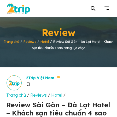
⚲
Review
/
/
/
Trang chủ
Reviews
Hotel
Review Sài Gòn – Đà Lạt Hotel – Khách
sạn tiêu chuẩn 4 sao đáng lựa chọn
2Trip Việt Nam
Trang chủ
/
Reviews
/
Hotel
/
Review Sài Gòn – Đà Lạt Hotel
– Khách sạn tiêu chuẩn 4 sao