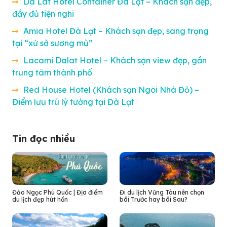
Da Lat Hotel Container Đà Lạt – Khách sạn đẹp,
đầy đủ tiện nghi
Amia Hotel Đà Lạt – Khách sạn đẹp, sang trọng
tại “xứ sở sương mù”
Lacami Dalat Hotel – Khách sạn view đẹp, gần
trung tâm thành phố
Red House Hotel (Khách sạn Ngôi Nhà Đỏ) –
Điểm lưu trú lý tưởng tại Đà Lạt
Tin đọc nhiều
Đảo Ngọc Phú Quốc | Địa điểm
Đi du lịch Vũng Tàu nên chọn
du lịch đẹp hút hồn
bãi Trước hay bãi Sau?