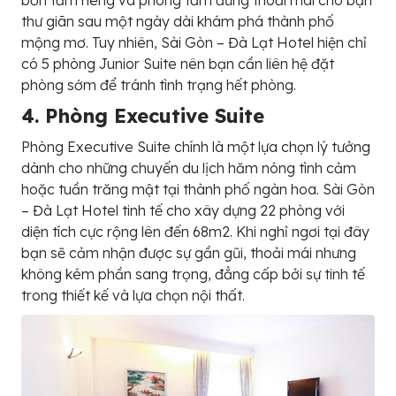
bồn tắm riêng và phòng tắm đứng thoải mái cho bạn
thư giãn sau một ngày dài khám phá thành phố
mộng mơ. Tuy nhiên, Sài Gòn – Đà Lạt Hotel hiện chỉ
có 5 phòng Junior Suite nên bạn cần liên hệ đặt
phòng sớm để tránh tình trạng hết phòng.
4. Phòng Executive Suite
Phòng Executive Suite chính là một lựa chọn lý tưởng
dành cho những chuyến du lịch hăm nóng tình cảm
hoặc tuần trăng mật tại thành phố ngàn hoa. Sài Gòn
– Đà Lạt Hotel tinh tế cho xây dựng 22 phòng với
diện tích cực rộng lên đến 68m2. Khi nghỉ ngơi tại đây
bạn sẽ cảm nhận được sự gần gũi, thoải mái nhưng
không kém phần sang trọng, đẳng cấp bởi sự tinh tế
trong thiết kế và lựa chọn nội thất.