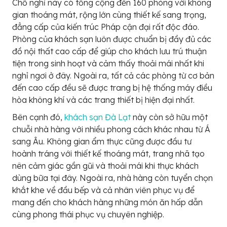
Chỗ nghỉ này có tổng cộng đến 160 phòng với không
gian thoáng mát, rộng lớn cùng thiết kế sang trọng,
đẳng cấp của kiến trúc Pháp cận đại rất độc đáo.
Phòng của khách sạn luôn được chuẩn bị đầy đủ các
đồ nội thất cao cấp để giúp cho khách lưu trú thuận
tiện trong sinh hoạt và cảm thấy thoải mái nhất khi
nghỉ ngơi ở đây. Ngoài ra, tất cả các phòng từ cơ bản
đến cao cấp đều sẽ được trang bị hệ thống máy điều
hòa không khí và các trang thiết bị hiện đại nhất.
Bên cạnh đó,
khách sạn Đà Lạt
này còn sở hữu một
chuỗi nhà hàng với nhiều phong cách khác nhau từ Á
sang Âu. Không gian ẩm thực cũng được đầu tư
hoành tráng với thiết kế thoáng mát, trang nhã tạo
nên cảm giác gần gũi và thoải mái khi thực khách
dùng bữa tại đây. Ngoài ra, nhà hàng còn tuyển chọn
khắt khe về đầu bếp và cả nhân viên phục vụ để
mang đến cho khách hàng những món ăn hấp dẫn
cùng phong thái phục vụ chuyên nghiệp.