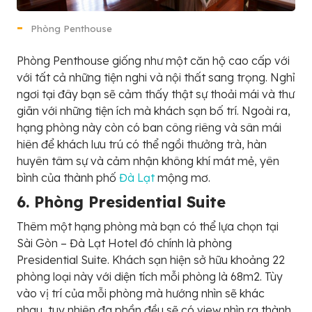
Phòng Penthouse
Phòng Penthouse giống như một căn hộ cao cấp với
với tất cả những tiện nghi và nội thất sang trọng. Nghỉ
ngơi tại đây bạn sẽ cảm thấy thật sự thoải mái và thư
giãn với những tiện ích mà khách sạn bố trí. Ngoài ra,
hạng phòng này còn có ban công riêng và sân mái
hiên để khách lưu trú có thể ngồi thưởng trà, hàn
huyên tâm sự và cảm nhận không khí mát mẻ, yên
bình của thành phố
Đà Lạt
mộng mơ.
6. Phòng Presidential Suite
Thêm một hạng phòng mà bạn có thể lựa chọn tại
Sài Gòn – Đà Lạt Hotel đó chính là phòng
Presidential Suite. Khách sạn hiện sở hữu khoảng 22
phòng loại này với diện tích mỗi phòng là 68m2. Tùy
vào vị trí của mỗi phòng mà hướng nhìn sẽ khác
nhau, tuy nhiên đa phần đều sẽ có view nhìn ra thành