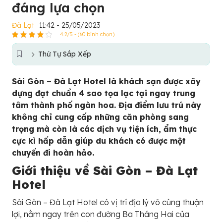
đáng lựa chọn
Đà Lạt
11:42 - 25/05/2023
4.2/5 - (60 bình chọn)
Thứ Tự Sắp Xếp
Sài Gòn – Đà Lạt Hotel là khách sạn được xây
dựng đạt chuẩn 4 sao tọa lạc tại ngay trung
tâm thành phố ngàn hoa. Địa điểm lưu trú này
không chỉ cung cấp những căn phòng sang
trọng mà còn là các dịch vụ tiện ích, ẩm thực
cực kì hấp dẫn giúp du khách có được một
chuyến đi hoàn hảo.
Giới thiệu về
Sài Gòn – Đà Lạt
Hotel
Sài Gòn – Đà Lạt Hotel có vị trí địa lý vô cùng thuận
lợi, nằm ngay trên con đường Ba Tháng Hai của