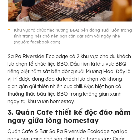
Khu vực tổ chức tiệc nướng BBQ bên dòng suối luôn trong
tình trạng hết chỗ nên bạn cần đặt sớm vài ngày nhé
(nguồn: facebook.com)
Sa Pa Riverside Ecolodge có 2 khu vực cho du khách
lựa chọn tổ chức tiệc BBQ. Đầu tiên là khu vực BBQ
riêng biệt nằm sát bên dòng suối Mường Hoa. Đây là
vị trí được đông đảo du khách lựa chọn với không
gian gần gũi thiên nhiên cực chill. Đặc biệt bạn có
thưởng thức bữa tiệc BBQ trong không gian xanh
ngay tại khu vườn homestay.
3. Quán Cafe thiết kế độc đáo nằm
ngay giữa lòng homestay
Quán Cafe & Bar Sa Pa Riverside Ecolodge tọa lạc
ngay bên cạnh nhà sàn chính của homestay. Quán