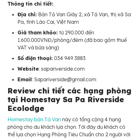
Thông tin chi tiết:
Địa chỉ:
Bản Tả Van Giáy 2, xã Tả Van, thị xã Sa
Pa, tỉnh Lào Cai, Việt Nam
Giá tham khảo:
từ 290.000 đến
1.600.000VNĐ/phòng/đêm (đã bao gồm thuế
VAT và bữa sáng)
Số điện thoại:
034 949 3883
Website
: sapariverside.com
Email
: Sapariverside@gmail.com
Review chi tiết các hạng phòng
tại Homestay Sa Pa Riverside
Ecolodge
Homestay bản Tả Van
này có tổng cộng 4 hạng
phòng cho du khách lựa chọn. Tới đây du khách có
thể lựa chọn Hạng Phòng Tiêu Chuẩn cho 2 người với