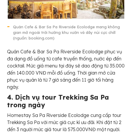
Quán Cafe & Bar Sa Pa Riverside Ecolodge mang không
gian mở ngoài trời hướng khu vườn và dãy núi cực chill
(nguồn: booking.com)
Quán Cafe & Bar Sa Pa Riverside Ecolodge phục vụ
đa dạng đồ uống từ cafe truyền thống, nước ép đến
cocktail. Mức giá menu tại đây sẽ dao động từ 35.000
đến 140.000 VNĐ mỗi đồ uống. Thời gian mở cửa
phục vụ quán là từ 7 giờ sáng đến 11 giờ tối hàng
ngày.
4. Dịch vụ tour Trekking Sa Pa
trong ngày
Homestay Sa Pa Riverside Ecolodge cung cấp tour
Trekking Sa Pa với mức giá cực kì ưu đãi. Khi đặt từ 2
đến 3 người mức giá tour là 575.000VNĐ một người.