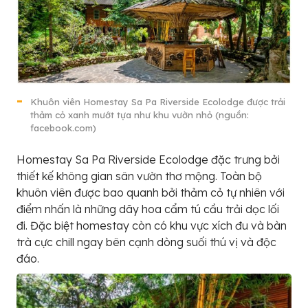
Khuôn viên Homestay Sa Pa Riverside Ecolodge được trải
thảm cỏ xanh mướt tựa như khu vườn nhỏ (nguồn:
facebook.com)
Homestay Sa Pa Riverside Ecolodge đặc trưng bởi
thiết kế không gian sân vườn thơ mộng. Toàn bộ
khuôn viên được bao quanh bởi thảm cỏ tự nhiên với
điểm nhấn là những dãy hoa cẩm tú cầu trải dọc lối
đi. Đặc biệt homestay còn có khu vực xích đu và bàn
trà cực chill ngay bên cạnh dòng suối thú vị và độc
đáo.