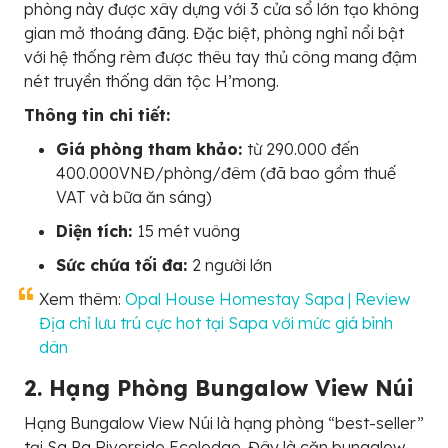
phòng này được xây dựng với 3 cửa sổ lớn tạo không
gian mở thoáng đãng. Đặc biệt, phòng nghỉ nổi bật
với hệ thống rèm được thêu tay thủ công mang đậm
nét truyền thống dân tộc H’mong.
Thông tin chi tiết:
Giá phòng tham khảo:
từ 290.000 đến
400.000VNĐ/phòng/đêm (đã bao gồm thuế
VAT và bữa ăn sáng)
Diện tích:
15 mét vuông
Sức chứa tối đa:
2 người lớn
Xem thêm:
Opal House Homestay Sapa | Review
Địa chỉ lưu trú cực hot tại Sapa với mức giá bình
dân
2. Hạng Phòng Bungalow View Núi
Hạng Bungalow View Núi là hạng phòng “best-seller”
tại Sa Pa Riverside Ecolodge. Đây là căn bungalow