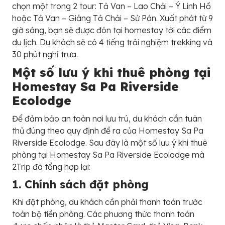
chọn một trong 2 tour: Tả Van – Lao Chải – Ý Linh Hồ
hoặc Tả Van – Giàng Tả Chải – Sử Pán. Xuất phát từ 9
giờ sáng, bạn sẽ được đón tại homestay tới các điểm
du lịch. Du khách sẽ có 4 tiếng trải nghiệm trekking và
30 phút nghỉ trưa.
Một số lưu ý khi thuê phòng tại
Homestay Sa Pa Riverside
Ecolodge
Để đảm bảo an toàn nơi lưu trú, du khách cần tuân
thủ đúng theo quy định đề ra của Homestay Sa Pa
Riverside Ecolodge. Sau đây là một số lưu ý khi thuê
phòng tại Homestay Sa Pa Riverside Ecolodge mà
2Trip đã tổng hợp lại:
1. Chính sách đặt phòng
Khi đặt phòng, du khách cần phải thanh toán trước
toàn bộ tiền phòng. Các phương thức thanh toán