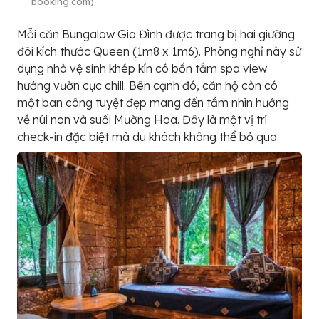
booking.com)
Mỗi căn Bungalow Gia Đình được trang bị hai giường
đôi kích thước Queen (1m8 x 1m6). Phòng nghỉ này sử
dụng nhà vệ sinh khép kín có bồn tắm spa view
hướng vườn cực chill. Bên cạnh đó, căn hộ còn có
một ban công tuyệt đẹp mang đến tầm nhìn hướng
về núi non và suối Mường Hoa. Đây là một vị trí
check-in đặc biệt mà du khách không thể bỏ qua.