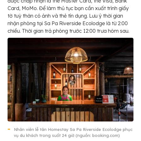
được chấp nhận là thẻ Master Card, thẻ Visa, Bank
Card, MoMo. Để làm thủ tục bạn cần xuất trình giấy
tờ tuỳ thân có ảnh và thẻ tín dụng. Lưu ý thời gian
nhận phòng tại Sa Pa Riverside Ecolodge là từ 2:00
chiều. Thời gian trả phòng trước 12:00 trưa hôm sau.
Nhân viên lễ tân Homestay Sa Pa Riverside Ecolodge phục
vụ du khách trong suốt 24 giờ (nguồn: booking.com)