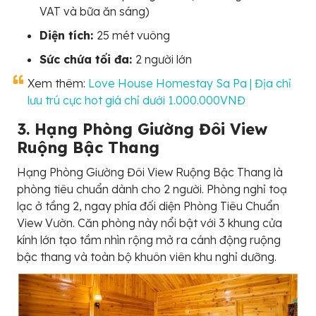
VAT và bữa ăn sáng)
Diện tích:
25 mét vuông
Sức chứa tối đa:
2 người lớn
Xem thêm:
Love House Homestay Sa Pa | Địa chỉ
lưu trú cực hot giá chỉ dưới 1.000.000VNĐ
3. Hạng Phòng Giường Đôi View
Ruộng Bậc Thang
Hạng Phòng Giường Đôi View Ruộng Bậc Thang là
phòng tiêu chuẩn dành cho 2 người. Phòng nghỉ toạ
lạc ở tầng 2, ngay phía đối diện Phòng Tiêu Chuẩn
View Vườn. Căn phòng này nổi bật với 3 khung cửa
kính lớn tạo tầm nhìn rộng mở ra cánh động ruộng
bậc thang và toàn bộ khuôn viên khu nghỉ dưỡng.