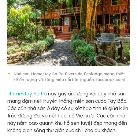
Nhà sàn Homestay Sa Pa Riverside Ecolodge mang thiết
kế ấn tượng với tông màu nổi bật (nguồn: facebook.com)
Homestay Sa Pa
này gây ấn tượng với dãy nhà sàn
mang đậm nét truyền thống miền sơn cước Tây Bắc.
Các căn nhà sàn ở đây có sự kết hợp tinh tế giữa kiến
trúc đương đại và nét hoài cổ Việt xưa. Các căn nhà
này nằm bao quanh khu hồ sen tuyệt đẹp mang đến
không gian sống thư giãn cực chill cho du khách.