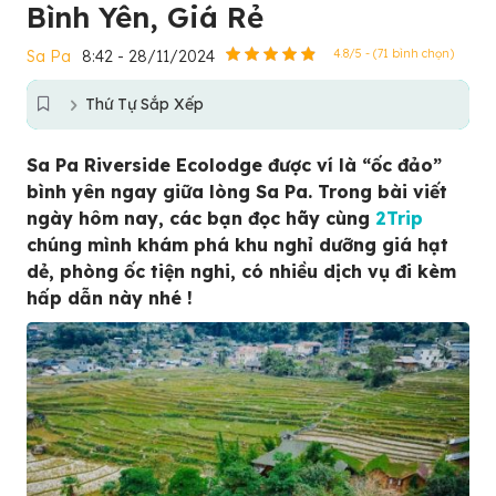
Bình Yên, Giá Rẻ
Sa Pa
8:42 - 28/11/2024
4.8/5 - (71 bình chọn)
Thứ Tự Sắp Xếp
Sa Pa Riverside Ecolodge được ví là “ốc đảo”
bình yên ngay giữa lòng Sa Pa. Trong bài viết
ngày hôm nay, các bạn đọc hãy cùng
2Trip
chúng mình khám phá khu nghỉ dưỡng giá hạt
dẻ, phòng ốc tiện nghi, có nhiều dịch vụ đi kèm
hấp dẫn này nhé !