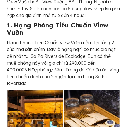
View Vườn hoặc View Ruộng Bậc Thang. Ngoài ra,
homestay Sa Pa này còn có 5 bungalow khép kín phù
hợp cho gia đình nhỏ từ 3 đến 4 người.
1. Hạng Phòng Tiêu Chuẩn View
Vườn
Hạng Phòng Tiêu Chuẩn View Vườn nằm tại tầng 2
của nhà sàn chính. Đây là hạng nghỉ có mức giá hạt
dẻ nhất tại Sa Pa Riverside Ecolodge. Bạn có thể
thuê phòng này với giá chỉ từ 290.000 đến
400.000VNĐ/phòng/đêm. Trong đó đã bữa ăn sáng
tiêu chuẩn dành cho 2 người tại nhà hàng Sa Pa
Riverside.