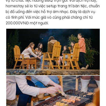
vụ tổ chức tiệc nướng BBQ trọn gói. Với dịch vụ này,
homestay sẽ lo từ việc setup trang trí bàn tiệc, chuẩn
bị đồ uống đến việc hỗ trợ âm nhạc. Đây là dịch vụ
có tính phí. Với mức giá vô cùng phải chăng chỉ từ
200.000VNĐ một người.