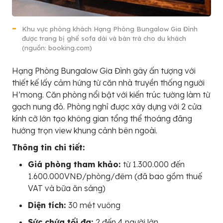
Khu vực phòng khách Hạng Phòng Bungalow Gia Đình
được trang bị ghế sofa dài và bàn trà cho du khách
(nguồn: booking.com)
Hạng Phòng Bungalow Gia Đình gây ấn tượng với
thiết kế lấy cảm hứng từ căn nhà truyền thống người
H’mong. Căn phòng nổi bật với kiến trúc tường làm từ
gạch nung đỏ. Phòng nghỉ được xây dựng với 2 cửa
kính cỡ lớn tạo không gian tổng thể thoáng đãng
hướng trọn view khung cảnh bên ngoài.
Thông tin chi tiết:
Giá phòng tham khảo:
từ 1.300.000 đến
1.600.000VNĐ/phòng/đêm (đã bao gồm thuế
VAT và bữa ăn sáng)
Diện tích:
30 mét vuông
Sức chứa tối đa:
2 đến 4 người lớn