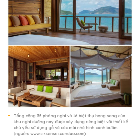
Tổng cộng 35 phòng nghỉ và 16 biệt thự hạng sang của
khu nghỉ dưỡng này được xây dựng riêng biệt với thiết kế
chủ yếu sử dụng gỗ và các mái nhà hình cánh bướm.
(nguồn: www.sixsensescondao.com)