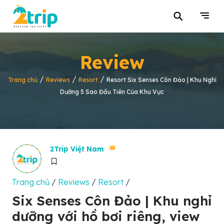
⚲
Review
/
/
/
Trang chủ
Reviews
Resort
Resort Six Senses Côn Đảo | Khu Nghỉ
Dưỡng 5 Sao Đầu Tiên Của Khu Vực
2Trip Việt Nam
Trang chủ
/
Reviews
/
Resort
/
Six Senses Côn Đảo | Khu nghỉ
dưỡng với hồ bơi riêng, view