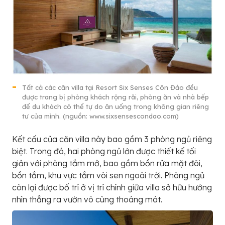
Tất cả các căn villa tại Resort Six Senses Côn Đảo đều
được trang bị phòng khách rộng rãi, phòng ăn và nhà bếp
để du khách có thể tự do ăn uống trong không gian riêng
tư của mình. (nguồn: www.sixsensescondao.com)
Kết cấu của căn villa này bao gồm 3 phòng ngủ riêng
biệt. Trong đó, hai phòng ngủ lớn được thiết kế tối
giản với phòng tắm mở, bao gồm bồn rửa mặt đôi,
bồn tắm, khu vực tắm vòi sen ngoài trời. Phòng ngủ
còn lại được bố trí ở vị trí chính giữa villa sở hữu hướng
nhìn thẳng ra vườn vô cùng thoáng mát.