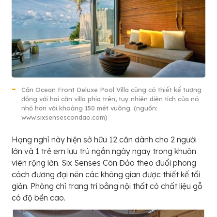
Căn Ocean Front Deluxe Pool Villa cũng có thiết kế tương
đồng với hai căn villa phía trên, tuy nhiên diện tích của nó
nhỏ hơn với khoảng 150 mét vuông. (nguồn:
www.sixsensescondao.com)
Hạng nghỉ này hiện sở hữu 12 căn dành cho 2 người
lớn và 1 trẻ em lưu trú ngắn ngày ngay trong khuôn
viên rộng lớn. Six Senses Côn Đảo theo đuổi phong
cách đương đại nên các không gian được thiết kế tối
giản. Phòng chỉ trang trí bằng nội thất có chất liệu gỗ
có độ bền cao.