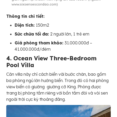
www.sixsensescondao.com)
Thông tin chi tiết:
Diện tích:
150m2
Sức chứa tối đa:
2 người lớn, 1 trẻ em
Giá phòng tham khảo:
31.000.000đ –
41.000.000đ/đêm
4. Ocean View Three-Bedroom
Pool Villa
Căn villa này chỉ cách biển vài bước chân, bao gồm
ba phòng ngủ lớn hướng biển. Trong đó có hai phòng
view biển có giường giường cỡ King. Phòng được
trang bị phòng tắm riêng với bồn tắm đôi và vòi sen
ngoài trời cực kỳ thoáng đãng.