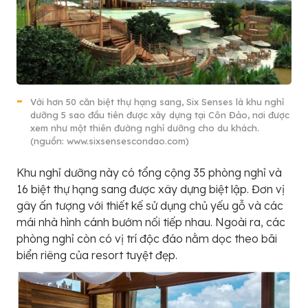
Với hơn 50 căn biệt thự hạng sang, Six Senses là khu nghỉ
dưỡng 5 sao đầu tiên được xây dựng tại Côn Đảo, nơi được
xem như một thiên đường nghỉ dưỡng cho du khách.
(nguồn: www.sixsensescondao.com)
Khu nghỉ dưỡng này có tổng cộng 35 phòng nghỉ và
16 biệt thự hạng sang được xây dựng biệt lập. Đơn vị
gây ấn tượng với thiết kế sử dụng chủ yếu gỗ và các
mái nhà hình cánh bướm nối tiếp nhau. Ngoài ra, các
phòng nghỉ còn có vị trí độc đáo nằm dọc theo bãi
biển riêng của resort tuyệt đẹp.