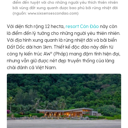
điểm đến tuyệt vời cho những người yêu thích thiên nhiên
bởi vùng đất xung quanh được bao phủ bởi rừng nhiệt đới
(nguồn: www.sixsensescondao.com)
Với diện tích rộng 12 hecta,
resort Côn Đảo
này còn
là điểm đến lý tưởng cho những người yêu thiên nhiên.
Với địa hình xung quanh là rừng nhiệt đới và bãi biển
Đất Dốc dài hơn 1km. Thiết kế độc đáo này đến từ
công ty kiến trúc AW² (Pháp) mang đậm tính hiện đại,
nhưng vẫn giữ được nét đẹp truyền thống của làng
chài đánh cá Việt Nam.