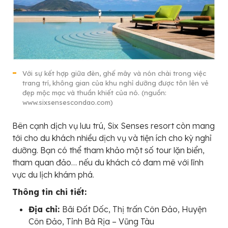
Với sự kết hợp giữa đèn, ghế mây và nón chài trong việc
trang trí, không gian của khu nghỉ dưỡng được tôn lên vẻ
đẹp mộc mạc và thuần khiết của nó. (nguồn:
www.sixsensescondao.com)
Bên cạnh dịch vụ lưu trú, Six Senses resort còn mang
tới cho du khách nhiều dịch vụ và tiện ích cho kỳ nghỉ
dưỡng. Bạn có thể tham khảo một số tour lặn biển,
tham quan đảo… nếu du khách có đam mê với lĩnh
vực du lịch khám phá.
Thông tin chi tiết:
Địa chỉ:
Bãi Đất Dốc, Thị trấn Côn Đảo, Huyện
Côn Đảo, Tỉnh Bà Rịa – Vũng Tàu