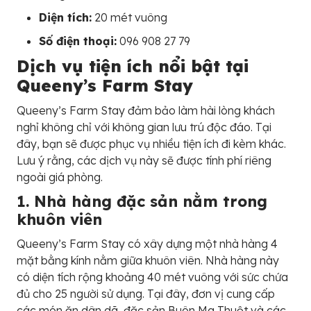
Diện tích:
20 mét vuông
Số điện thoại:
096 908 27 79
Dịch vụ tiện ích nổi bật tại
Queeny’s Farm Stay
Queeny’s Farm Stay đảm bảo làm hài lòng khách
nghỉ không chỉ với không gian lưu trú độc đáo. Tại
đây, bạn sẽ được phục vụ nhiều tiện ích đi kèm khác.
Lưu ý rằng, các dịch vụ này sẽ được tính phí riêng
ngoài giá phòng.
1. Nhà hàng đặc sản nằm trong
khuôn viên
Queeny’s Farm Stay có xây dựng một nhà hàng 4
mặt bằng kính nằm giữa khuôn viên. Nhà hàng này
có diện tích rộng khoảng 40 mét vuông với sức chứa
đủ cho 25 người sử dụng. Tại đây, đơn vị cung cấp
các món ăn dân dã, đặc sản Buôn Ma Thuột và các