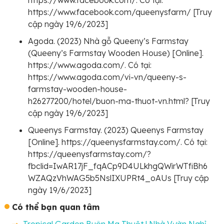
https://www.facebook.com/queenysfarm/ [Truy
cập ngày 19/6/2023]
Agoda. (2023) Nhà gỗ Queeny’s Farmstay
(Queeny’s Farmstay Wooden House) [Online].
https://www.agoda.com/. Có tại:
https://www.agoda.com/vi-vn/queeny-s-
farmstay-wooden-house-
h26277200/hotel/buon-ma-thuot-vn.html? [Truy
cập ngày 19/6/2023]
Queenys Farmstay. (2023) Queenys Farmstay
[Online]. https://queenysfarmstay.com/. Có tại:
https://queenysfarmstay.com/?
fbclid=IwAR17jF_fqACp9D4ULkhgQWirWTfiBh6
WZAQzVhWAG5b5NslIXUPRt4_oAUs [Truy cập
ngày 19/6/2023]
Có thể bạn quan tâm
Tropical Garden Buôn Ma Thuột | Nhà Vườn Nghỉ