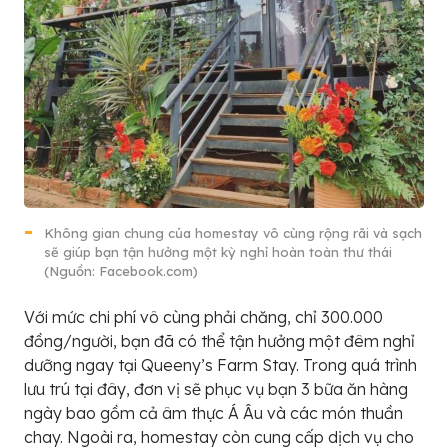
Không gian chung của homestay vô cùng rộng rãi và sạch
sẽ giúp bạn tận hưởng một kỳ nghỉ hoàn toàn thư thái
(Nguồn: Facebook.com)
Với mức chi phí vô cùng phải chăng, chỉ 300.000
đồng/người, bạn đã có thể tận hưởng một đêm nghỉ
dưỡng ngay tại Queeny’s Farm Stay. Trong quá trình
lưu trú tại đây, đơn vị sẽ phục vụ bạn 3 bữa ăn hàng
ngày bao gồm cả âm thực Á Âu và các món thuần
chay. Ngoài ra, homestay còn cung cấp dịch vụ cho