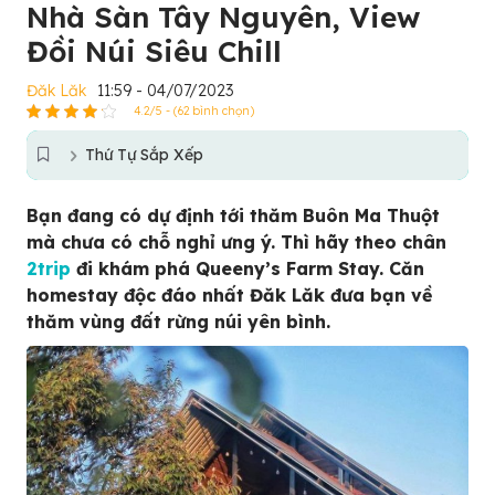
Nhà Sàn Tây Nguyên, View
Đồi Núi Siêu Chill
Đăk Lăk
11:59 - 04/07/2023
4.2/5 - (62 bình chọn)
Thứ Tự Sắp Xếp
Bạn đang có dự định tới thăm Buôn Ma Thuột
mà chưa có chỗ nghỉ ưng ý. Thì hãy theo chân
2trip
đi khám phá Queeny’s Farm Stay. Căn
homestay độc đáo nhất Đăk Lăk đưa bạn về
thăm vùng đất rừng núi yên bình.