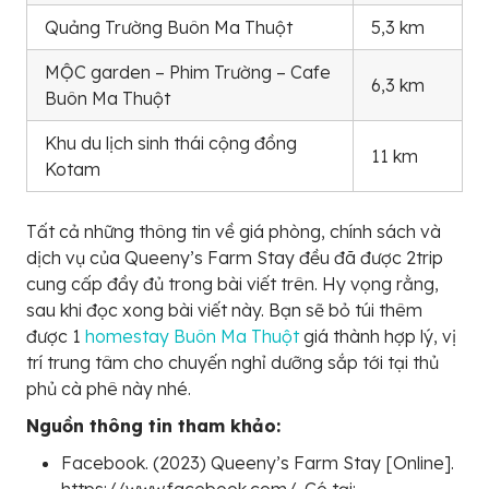
Quảng Trường Buôn Ma Thuột
5,3 km
MỘC garden – Phim Trường – Cafe
6,3 km
Buôn Ma Thuột
Khu du lịch sinh thái cộng đồng
11 km
Kotam
Tất cả những thông tin về giá phòng, chính sách và
dịch vụ của Queeny’s Farm Stay đều đã được 2trip
cung cấp đầy đủ trong bài viết trên. Hy vọng rằng,
sau khi đọc xong bài viết này. Bạn sẽ bỏ túi thêm
được 1
homestay Buôn Ma Thuột
giá thành hợp lý, vị
trí trung tâm cho chuyến nghỉ dưỡng sắp tới tại thủ
phủ cà phê này nhé.
Nguồn thông tin tham khảo:
Facebook. (2023) Queeny’s Farm Stay [Online].
https://www.facebook.com/. Có tại: