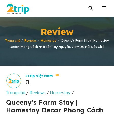
⚲
Review
/
/
/
Trang chủ
Reviews
Homestay
Queeny’s Farm Stay | Homestay
Decor Phong Cách Nhà Sàn Tây Nguyên, View Đồi Núi Siêu Chill
2Trip Việt Nam
Trang chủ
/
Reviews
/
Homestay
/
Queeny’s Farm Stay |
Homestay Decor Phong Cách