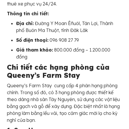
thuê xe phục vụ 24/24.
Thông tin chi tiết:
Địa chỉ:
Đường Y Moan Êñuôl, Tân Lợi, Thành
phố Buôn Ma Thuột, tỉnh Đăk Lăk
Số điện thoại:
096 908 27 79
Giá tham khảo:
800.000 đồng – 1.200.000
đồng
Chi tiết các hạng phòng của
Queeny’s Farm Stay
Queeny’s Farm Stay cung cấp 4 phân hạng phòng
chính. Trong số đó, có 3 hạng phòng được thiết kế
theo dáng nhà sàn Tây Nguyên, sử dụng các vật liệu
bằng gạch và gỗ để xây dựng. Đặc biệt nhất là hạng
phòng làm bằng lều vải, tạo cảm giác mới lạ cho kỳ
nghỉ của bạn.