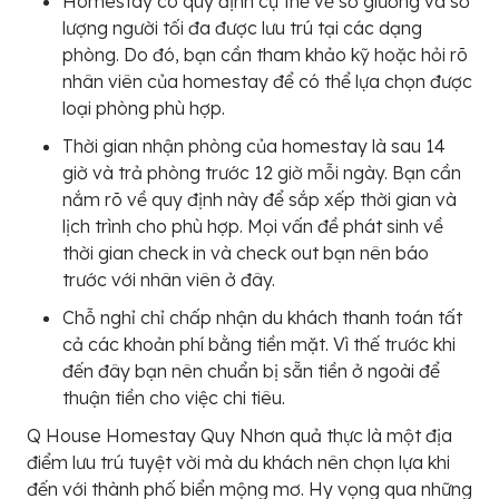
Homestay có quy định cụ thể về số giường và số
lượng người tối đa được lưu trú tại các dạng
phòng. Do đó, bạn cần tham khảo kỹ hoặc hỏi rõ
nhân viên của homestay để có thể lựa chọn được
loại phòng phù hợp.
Thời gian nhận phòng của homestay là sau 14
giờ và trả phòng trước 12 giờ mỗi ngày. Bạn cần
nắm rõ về quy định này để sắp xếp thời gian và
lịch trình cho phù hợp. Mọi vấn đề phát sinh về
thời gian check in và check out bạn nên báo
trước với nhân viên ở đây.
Chỗ nghỉ chỉ chấp nhận du khách thanh toán tất
cả các khoản phí bằng tiền mặt. Vì thế trước khi
đến đây bạn nên chuẩn bị sẵn tiền ở ngoài để
thuận tiền cho việc chi tiêu.
Q House Homestay Quy Nhơn quả thực là một địa
điểm lưu trú tuyệt vời mà du khách nên chọn lựa khi
đến với thành phố biển mộng mơ. Hy vọng qua những