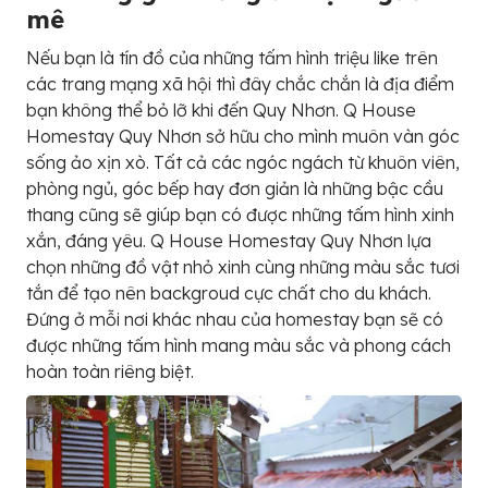
mê
Nếu bạn là tín đồ của những tấm hình triệu like trên
các trang mạng xã hội thì đây chắc chắn là địa điểm
bạn không thể bỏ lỡ khi đến Quy Nhơn. Q House
Homestay Quy Nhơn sở hữu cho mình muôn vàn góc
sống ảo xịn xò. Tất cả các ngóc ngách từ khuôn viên,
phòng ngủ, góc bếp hay đơn giản là những bậc cầu
thang cũng sẽ giúp bạn có được những tấm hình xinh
xắn, đáng yêu. Q House Homestay Quy Nhơn lựa
chọn những đồ vật nhỏ xinh cùng những màu sắc tươi
tắn để tạo nên backgroud cực chất cho du khách.
Đứng ở mỗi nơi khác nhau của homestay bạn sẽ có
được những tấm hình mang màu sắc và phong cách
hoàn toàn riêng biệt.