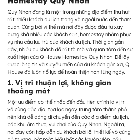
Homestay Quy Nhơn
Quy Nhơn đang là một trong những địa điểm thu hút
rất nhiều khách du lịch trong và ngoài nước đến tham
quan. Cũng bởi vì thế mà nơi đây được đầu tư xây
dựng khá nhiều các khách sạn, homestay nhằm phục
vụ nhu cầu lưu trú của khách du lịch. Thời gian gần
đây, nhiều du khách đã rất tò mò và quan tâm đến sự
xuất hiện của Q House Homestay Quy Nhơn. Để lấy
được lòng tin và sự yêu mến của du khách gần xa, Q
House đã luôn nổ lực để hoàn thiện hơn từng ngày.
1. Vị trí thuận lợi, không gian
thoáng mát
Một ưu điểm có thể nhắc đến đầu tiên chính là vị trí
vô cùng đắc địa, tọa lạc ngay trung tâm thành phố
nên khá dễ dàng di chuyển đến các địa điểm du lịch,
các khu ẩm thực, vui chơi của Quy Nhơn. Ngoài ra,
nơi đây còn hấp dẫn du khách bởi lối thiết kế vô cùng
dễ thương, bắt mắt. Hầu hết các khuôn viên, cầu