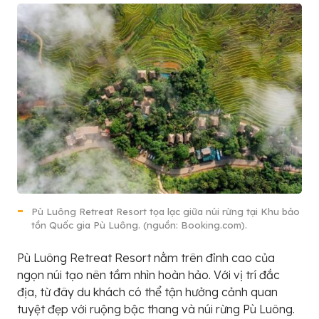
Pù Luông Retreat Resort tọa lạc giữa núi rừng tại Khu bảo
tồn Quốc gia Pù Luông. (nguồn: Booking.com).
Pù Luông Retreat Resort nằm trên đỉnh cao của
ngọn núi tạo nên tầm nhìn hoàn hảo. Với vị trí đắc
địa, từ đây du khách có thể tận hưởng cảnh quan
tuyệt đẹp với ruộng bậc thang và núi rừng Pù Luông.