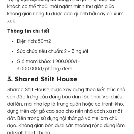
khách có thể thoải mái ngâm mình thư giãn giữa
không gian riêng tư được bao quanh bởi cây cỏ xum
xuê.
Thông tin chi tiết
Diện tích: 50m2
Sức chứa tiêu chuẩn: 2 – 3 người
Giá tham khảo: 1.900.000đ –
3.000.000đ/phòng/đêm
3. Shared Stilt House
Shared Stilt House được xây dựng theo kiến trúc nhà
sàn đặc trưng của đồng bào dân tộc Thái. Với chiều
dài lớn, mái nhà lợp lá trung quân hoặc cỏ tranh khô,
dựng trên cột gỗ cao sao cho nền nhà cách xa mặt
đất. Bên trong sử dụng nội thất gỗ và tre làm chủ
đạo. Không gian bên dưới sàn thoáng rộng dùng làm
nơi sinh hoạt chung.