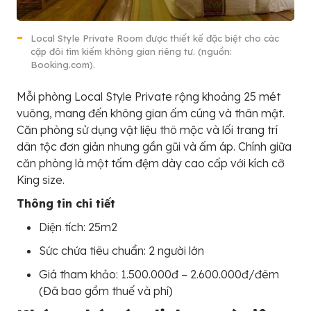
Local Style Private Room được thiết kế đặc biệt cho các
cặp đôi tìm kiếm không gian riêng tư. (nguồn:
Booking.com).
Mỗi phòng Local Style Private rộng khoảng 25 mét
vuông, mang đến không gian ấm cúng và thân mật.
Căn phòng sử dụng vật liệu thô mộc và lối trang trí
dân tộc đơn giản nhưng gần gũi và ấm áp. Chính giữa
căn phòng là một tấm đệm dày cao cấp với kích cỡ
King size.
Thông tin chi tiết
Diện tích: 25m2
Sức chứa tiêu chuẩn: 2 người lớn
Giá tham khảo: 1.500.000đ – 2.600.000đ/đêm
(Đã bao gồm thuế và phí)