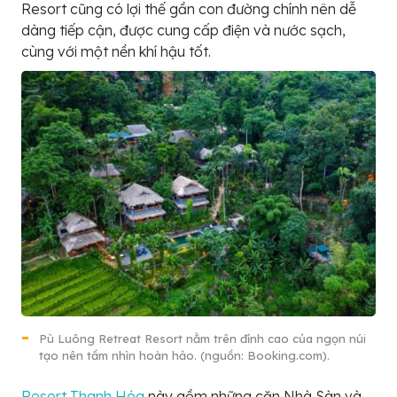
Resort cũng có lợi thế gần con đường chính nên dễ
dàng tiếp cận, được cung cấp điện và nước sạch,
cùng với một nền khí hậu tốt.
Pù Luông Retreat Resort nằm trên đỉnh cao của ngọn núi
tạo nên tầm nhìn hoàn hảo. (nguồn: Booking.com).
Resort Thanh Hóa
này gồm những căn Nhà Sàn và