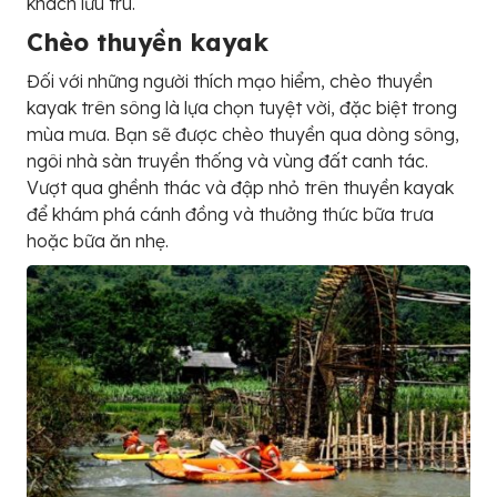
khách lưu trú.
Chèo thuyền kayak
Đối với những người thích mạo hiểm, chèo thuyền
kayak trên sông là lựa chọn tuyệt vời, đặc biệt trong
mùa mưa. Bạn sẽ được chèo thuyền qua dòng sông,
ngôi nhà sàn truyền thống và vùng đất canh tác.
Vượt qua ghềnh thác và đập nhỏ trên thuyền kayak
để khám phá cánh đồng và thưởng thức bữa trưa
hoặc bữa ăn nhẹ.