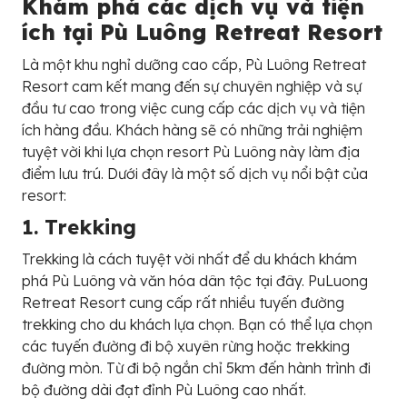
Khám phá các dịch vụ và tiện
ích tại Pù Luông Retreat Resort
Là một khu nghỉ dưỡng cao cấp, Pù Luông Retreat
Resort cam kết mang đến sự chuyên nghiệp và sự
đầu tư cao trong việc cung cấp các dịch vụ và tiện
ích hàng đầu. Khách hàng sẽ có những trải nghiệm
tuyệt vời khi lựa chọn resort Pù Luông này làm địa
điểm lưu trú. Dưới đây là một số dịch vụ nổi bật của
resort:
1. Trekking
Trekking là cách tuyệt vời nhất để du khách khám
phá Pù Luông và văn hóa dân tộc tại đây. PuLuong
Retreat Resort cung cấp rất nhiều tuyến đường
trekking cho du khách lựa chọn. Bạn có thể lựa chọn
các tuyến đường đi bộ xuyên rừng hoặc trekking
đường mòn. Từ đi bộ ngắn chỉ 5km đến hành trình đi
bộ đường dài đạt đỉnh Pù Luông cao nhất.