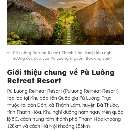
Pù Luông Retreat Resort Thanh Hóa là một khu nghỉ
dưỡng độc đáo của Pù Luông (nguồn: Booking.com).
Giới thiệu chung về Pù Luông
Retreat Resort
Pù Luông Retreat Resort (Puluong Retreat Resort)
tọa lạc tại Khu bảo tồn Quốc gia Pù Luông. Trực
thuộc tại bản Đôn, xã Thành Lâm, huyện Bá Thước,
tỉnh Thanh Hóa. Khu nghỉ dưỡng nằm ngay trên quốc
lộ 5C, cách trung tâm thành phố Thanh Hóa khoảng
128km và cách Hà Nội khoảng 156km.