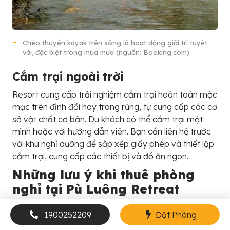
Chèo thuyền kayak trên sông là hoạt động giải trí tuyệt
vời, đặc biệt trong mùa mưa (nguồn: Booking.com).
Cắm trại ngoài trời
Resort cung cấp trải nghiệm cắm trại hoàn toàn mộc
mạc trên đỉnh đồi hay trong rừng, tự cung cấp các cơ
sở vật chất cơ bản. Du khách có thể cắm trại một
mình hoặc với hướng dẫn viên. Bạn cần liên hệ trước
với khu nghỉ dưỡng để sắp xếp giấy phép và thiết lập
cắm trại, cung cấp các thiết bị và đồ ăn ngon.
Những lưu ý khi thuê phòng
nghỉ tại Pù Luông Retreat
Resort
1900252209
Đặt Phòng
Pù Luông Retreat Resort có những chính sách và lưu