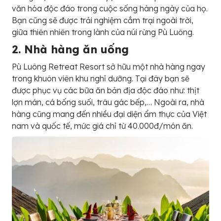
văn hóa độc đáo trong cuộc sống hàng ngày của họ.
Bạn cũng sẽ được trải nghiệm cắm trại ngoài trời,
giữa thiên nhiên trong lành của núi rừng Pù Luông.
2. Nhà hàng ăn uống
Pù Luông Retreat Resort sở hữu một nhà hàng ngay
trong khuôn viên khu nghỉ dưỡng. Tại đây bạn sẽ
được phục vụ các bữa ăn bản địa độc đáo như: thịt
lợn mán, cá bống suối, trâu gác bếp,… Ngoài ra, nhà
hàng cũng mang đến nhiều đại diện ẩm thực của Việt
nam và quốc tế, mức giá chỉ từ 40.000đ/món ăn.