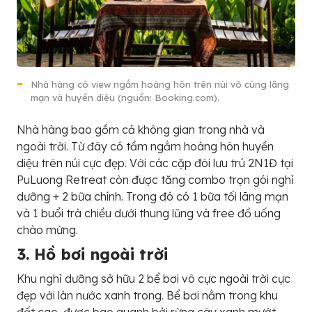
Nhà hàng có view ngắm hoàng hôn trên núi vô cùng lãng
mạn và huyền diệu (nguồn: Booking.com).
Nhà hàng bao gồm cả không gian trong nhà và
ngoài trời. Từ đây có tầm ngắm hoàng hôn huyền
diệu trên núi cực đẹp. Với các cặp đôi lưu trú 2N1Đ tại
PuLuong Retreat còn được tăng combo trọn gói nghỉ
dưỡng + 2 bữa chính. Trong đó có 1 bữa tối lãng mạn
và 1 buổi trà chiều dưới thung lũng và free đồ uống
chào mừng.
3. Hồ bơi ngoài trời
Khu nghỉ dưỡng sở hữu 2 bể bơi vô cực ngoài trời cực
đẹp với làn nước xanh trong. Bể bơi nằm trong khu
đất cao, được bao quanh bởi rừng cây xanh mướt,