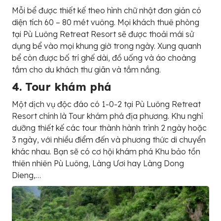
Mỗi bể được thiết kế theo hình chữ nhật đơn giản có
diện tích 60 – 80 mét vuông. Mọi khách thuê phòng
tại Pù Luông Retreat Resort sẽ được thoải mái sử
dụng bể vào mọi khung giờ trong ngày. Xung quanh
bể còn được bố trí ghế dài, đồ uống và áo choàng
tắm cho du khách thư giãn và tắm nắng.
4. Tour khám phá
Một dịch vụ độc đáo có 1-0-2 tại Pù Luông Retreat
Resort chính là Tour khám phá địa phương. Khu nghỉ
dưỡng thiết kế các tour thành hành trình 2 ngày hoặc
3 ngày, với nhiều điểm đến và phương thức di chuyển
khác nhau. Bạn sẽ có cơ hội khám phá Khu bảo tồn
thiên nhiên Pù Luông, Làng Ươi hay Làng Dong
Dieng,…