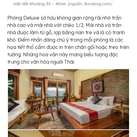
mặt đất khoảng 30 – 40cm. (nguồn: Booking.com).
Phòng Deluxe sở hữu không gian rộng rãi nhờ trần
nhà cao và mái nhà vát chéo 1/2. Mái nhà và trần
nhà được làm từ gỗ, lợp bằng nan tre và lá cỏ tranh
khô. Điểm nhấn đáng chú ý trong mỗi phòng là các
họa tiết thổ cẩm được in trên chăn gối hoặc treo trên
tường. Những hoa văn này mang biểu tượng đặc
trưng cho văn hóa người Thái.