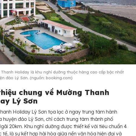
Thanh Holiday là khu nghỉ dưỡng thuộc hàng cao cấp bậc nhất
yện đảo Lý Sơn. (nguồn: booking.com)
 thiệu chung về Mường Thanh
day Lý Sơn
anh Holiday Lý Sơn tọa lạc ở ngay trung tâm hành
a huyện đảo Lý Sơn, chỉ cách trung tâm thành phố
ãi 20km. Khu nghỉ dưỡng được thiết kế với tiêu chuẩn 4
 tế, là sự kết hợp hài hòa giữa nền văn hóa hiện đại và