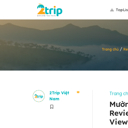
TopLis
/
Trang chủ
Re
2Trip Việt
Trang c
Nam
Mườn
Revi
View