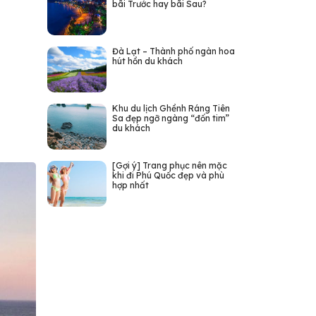
bãi Trước hay bãi Sau?
Đà Lạt – Thành phố ngàn hoa
hút hồn du khách
Khu du lịch Ghềnh Ráng Tiên
Sa đẹp ngỡ ngàng “đốn tim”
du khách
[Gợi ý] Trang phục nên mặc
khi đi Phú Quốc đẹp và phù
hợp nhất