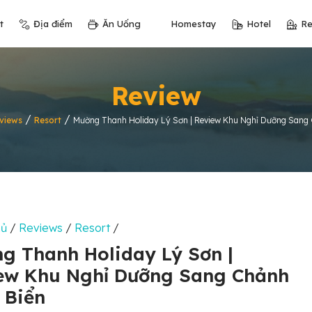
t
Địa điểm
Ăn Uống
Homestay
Hotel
Re
Review
/
/
views
Resort
Mường Thanh Holiday Lý Sơn | Review Khu Nghỉ Dưỡng Sang
hủ
/
Reviews
/
Resort
/
g Thanh Holiday Lý Sơn |
ew Khu Nghỉ Dưỡng Sang Chảnh
 Biển