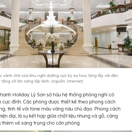
c sảnh chờ của khu nghỉ dưỡng cực kỳ xa hoa, lộng lẫy với đèn
 tầng cỡ lớn sáng lấp lánh. (nguồn: internet)
anh Holiday Lý Sơn sở hữu hệ thống phòng nghỉ có
n cực đỉnh. Các phòng được thiết kế theo phong cách
ng, tinh tế với tone màu vàng nâu chủ đạo. Phong cách
hiện đại, là sự kết hợp giữa chất liệu nhung và gỗ, càng
 thêm vẻ sang trọng cho căn phòng.