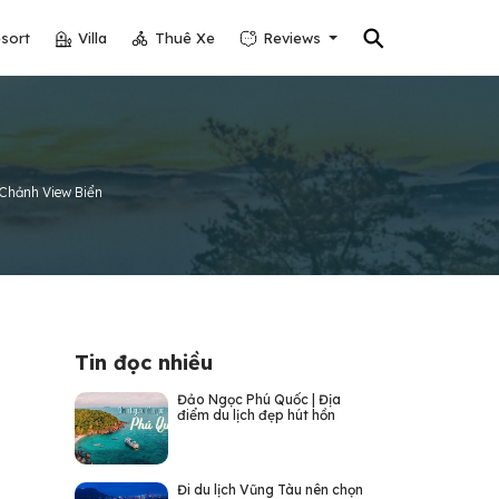
⚲
sort
Villa
Thuê Xe
Reviews
 Chảnh View Biển
Tin đọc nhiều
Đảo Ngọc Phú Quốc | Địa
điểm du lịch đẹp hút hồn
Đi du lịch Vũng Tàu nên chọn