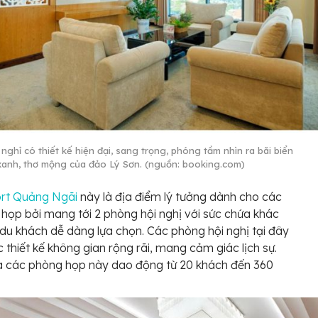
nghỉ có thiết kế hiện đại, sang trọng, phóng tầm nhìn ra bãi biển
xanh, thơ mộng của đảo Lý Sơn. (nguồn: booking.com)
ort Quảng Ngãi
này là địa điểm lý tưởng dành cho các
 họp bởi mang tới 2 phòng hội nghị với sức chứa khác
du khách dễ dàng lựa chọn. Các phòng hội nghị tại đây
 thiết kế không gian rộng rãi, mang cảm giác lịch sự.
a các phòng họp này dao động từ 20 khách đến 360