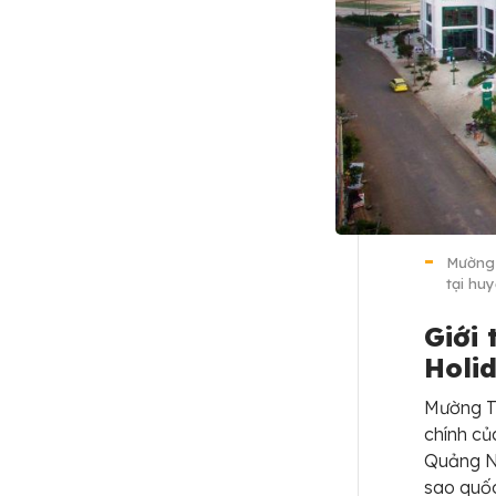
Mường 
tại hu
Giới
Holi
Mường Th
chính củ
Quảng Ng
sao quốc