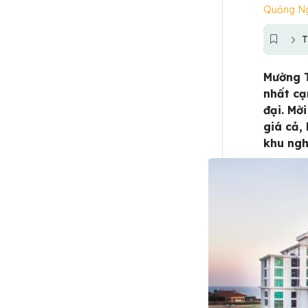
Quảng N
T
Mường T
nhất cạ
đại. Mờ
giá cả,
khu ngh