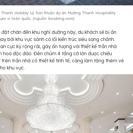
Thanh Holiday Lý Sơn thuộc dự án Mường Thanh Hospitality
hạm vi toàn quốc. (nguồn: booking.com)
 đặt chân đến khu nghỉ dưỡng này, du khách sẽ bị ấn
ay bởi khu vực sảnh có lối kiến trúc siêu sang chảnh.
an cực kỳ rộng rãi, gây ấn tượng với thiết kế trần nhà
h hoa độc đáo. Đèn chùm 4 tầng cỡ lớn được chiếu
 trên trần nhà có thiết kế tinh tế, càng làm tăng thêm vẻ
ho khu vực.