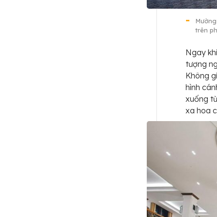
Mường 
trên p
Ngay khi
tượng ng
Không gi
hình cán
xuống từ
xa hoa c