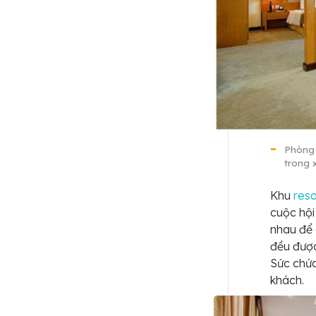
Phòng 
trong 
Khu
res
cuộc hội
nhau để 
đều được
Sức chứ
khách.