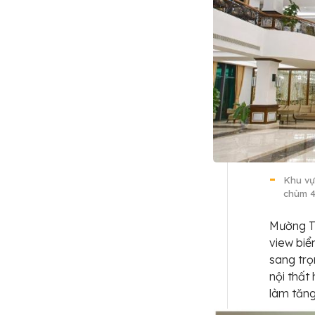
Khu vự
chùm 4
Mường Th
view biể
sang trọ
nội thất 
làm tăng