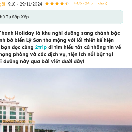
gãi
9:10 - 29/11/2024
4.4/5 - (64 bình chọn)
hứ Tự Sắp Xếp
hanh Holiday là khu nghỉ dưỡng sang chảnh bậc
nh bờ biển Lý Sơn thơ mộng với lối thiết kế hiện
i bạn đọc cùng
2trip
đi tìm hiểu tất cả thông tin về
 hạng phòng và các dịch vụ, tiện ích nổi bật tại
ỉ dưỡng này qua bài viết dưới đây!