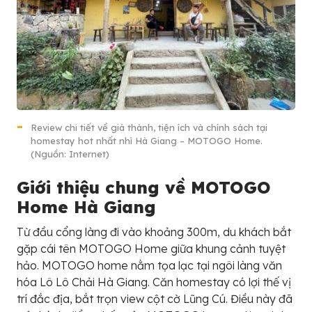
Review chi tiết về giá thành, tiện ích và chính sách tại
homestay hot nhất nhì Hà Giang – MOTOGO Home.
(Nguồn: Internet)
Giới thiệu chung về MOTOGO
Home Hà Giang
Từ đầu cổng làng đi vào khoảng 300m, du khách bắt
gặp cái tên MOTOGO Home giữa khung cảnh tuyệt
hảo. MOTOGO home nằm tọa lạc tại ngôi làng văn
hóa Lô Lô Chải Hà Giang. Căn homestay có lợi thế vị
trí đắc địa, bắt trọn view cột cờ Lũng Cú. Điều này đã