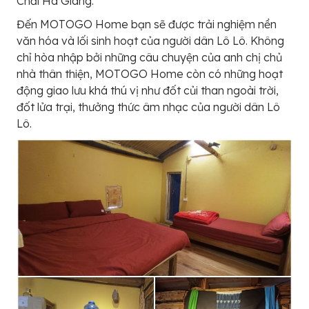
Chải Hà Giang.
Đến MOTOGO Home bạn sẽ được trải nghiệm nền
văn hóa và lối sinh hoạt của người dân Lô Lô. Không
chỉ hòa nhập bởi những câu chuyện của anh chị chủ
nhà thân thiện, MOTOGO Home còn có những hoạt
động giao lưu khá thú vị như đốt củi than ngoài trời,
đốt lửa trại, thưởng thức âm nhạc của người dân Lô
Lô.