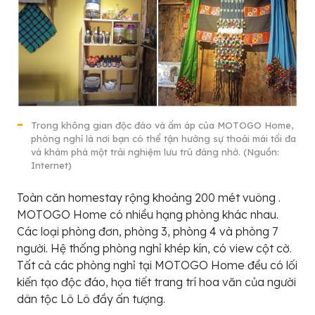
Trong không gian độc đáo và ấm áp của MOTOGO Home,
phòng nghỉ là nơi bạn có thể tận hưởng sự thoải mái tối đa
và khám phá một trải nghiệm lưu trú đáng nhớ. (Nguồn:
Internet)
Toàn căn homestay rộng khoảng 200 mét vuông .
MOTOGO Home có nhiều hạng phòng khác nhau.
Các loại phòng đơn, phòng 3, phòng 4 và phòng 7
người. Hệ thống phòng nghỉ khép kín, có view cột cờ.
Tất cả các phòng nghỉ tại MOTOGO Home đều có lối
kiến tạo độc đáo, họa tiết trang trí hoa văn của người
dân tộc Lô Lô đầy ấn tượng.