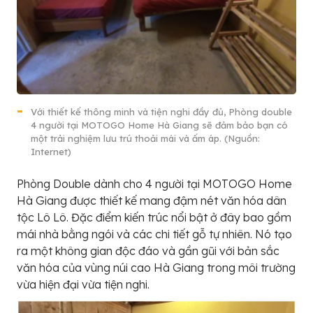
Với thiết kế thông minh và tiện nghi đầy đủ, Phòng double
4 người tại MOTOGO Home Hà Giang sẽ đảm bảo bạn có
một trải nghiệm lưu trú thoải mái và ấm áp. (Nguồn:
Internet)
Phòng Double dành cho 4 người tại MOTOGO Home
Hà Giang được thiết kế mang đậm nét văn hóa dân
tộc Lô Lô. Đặc điểm kiến trúc nổi bật ở đây bao gồm
mái nhà bằng ngói và các chi tiết gỗ tự nhiên. Nó tạo
ra một không gian độc đáo và gần gũi với bản sắc
văn hóa của vùng núi cao Hà Giang trong môi trường
vừa hiện đại vừa tiện nghi.