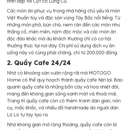
nhìn đẹp tới Cột cờ Lũng Cú.
Các món ăn phục vụ trong nhà hàng chủ yếu là món
Việt thuần túy và đặc sản vùng Tây Bắc nổi tiếng. Từ
những món phở, bún chả, nem rán đến các món như
thắng cố, mèn mén, nộm độc mộc và các món ăn
độc đáo khác mà du khách thường chỉ có cơ hội
thưởng thức tại nơi đây. Chi phí sử dụng dịch vụ ăn
uống này vô cùng phải chăng, chỉ từ 200.000 đồng.
2. Quầy Cafe 24/24
Nhờ có khoảng sân vườn rộng rãi mà MOTOGO
Home có thể quy hoạch thành quầy cafe tiện lợi. Bao
quanh quầy cafe là những bồn cây và hoa nhiệt đới,
mang đến không gian sống xanh mát và thoải mái.
Trang trí quầy cafe còn có thêm tranh dân gian, nón
cọ, mắc khắc, và nhiều đồ handmade do người dân
Lô Lô tự tay tạo ra.
Nhờ không gian mở rộng thoáng, quầy cafe còn là