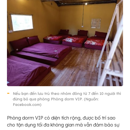
Nếu bạn đến lưu trú theo nhóm đông từ 7 đến 10 người thì
đừng bỏ qua phòng Phòng dorm VIP. (Nguồn:
Facebook.com)
Phòng dorm VIP có diện tích rộng, được bố trí sao
cho tận dụng tối đa không gian mà vẫn đảm bảo sự