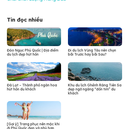
Tin đọc nhiều
Đảo Ngọc Phú Quốc | Địa điểm
Đi du lịch Vũng Tàu nên chọn
du lịch đẹp hút hồn
bãi Trước hay bãi Sau?
Đà Lạt – Thành phố ngàn hoa
Khu du lịch Ghềnh Ráng Tiên Sa
hút hồn du khách
đẹp ngỡ ngàng “đốn tim” du
khách
[Gợi ý] Trang phục nên mặc khi
đi Phú Quốc đẹp và phù hợp