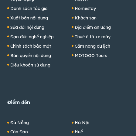
Danh sách tác giả
Homestay
Xuất bản nội dung
Khách sạn
Sửa đổi nội dung
Địa điểm ăn uống
Đạo đức nghề nghiệp
Thuê ô tô xe máy
Chính sách bảo mật
Cẩm nang du lịch
Bản quyền nội dung
MOTOGO Tours
Điều khoản sử dụng
Điểm đến
Đà Nẵng
Hà Nội
Côn Đảo
Huế