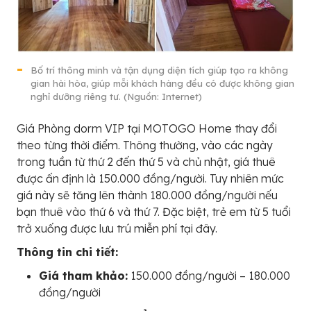
Bố trí thông minh và tận dụng diện tích giúp tạo ra không
gian hài hòa, giúp mỗi khách hàng đều có được không gian
nghỉ dưỡng riêng tư. (Nguồn: Internet)
Giá Phòng dorm VIP tại MOTOGO Home thay đổi
theo từng thời điểm. Thông thường, vào các ngày
trong tuần từ thứ 2 đến thứ 5 và chủ nhật, giá thuê
được ấn định là 150.000 đồng/người. Tuy nhiên mức
giá này sẽ tăng lên thành 180.000 đồng/người nếu
bạn thuê vào thứ 6 và thứ 7. Đặc biệt, trẻ em từ 5 tuổi
trở xuống được lưu trú miễn phí tại đây.
Thông tin chi tiết:
Giá tham khảo:
150.000 đồng/người – 180.000
đồng/người