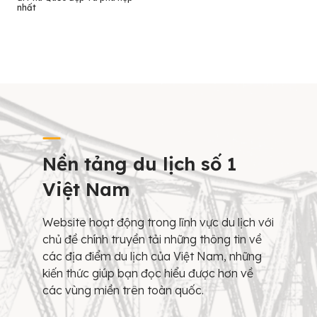
nhất
Nền tảng du lịch số 1
Việt Nam
Website hoạt động trong lĩnh vực du lịch với
chủ đề chính truyền tải những thông tin về
các địa điểm du lịch của Việt Nam, những
kiến thức giúp bạn đọc hiểu được hơn về
các vùng miền trên toàn quốc.