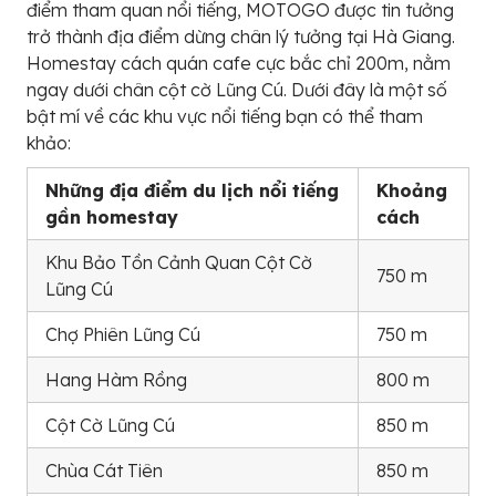
điểm tham quan nổi tiếng, MOTOGO được tin tưởng
trở thành địa điểm dừng chân lý tưởng tại Hà Giang.
Homestay cách quán cafe cực bắc chỉ 200m, nằm
ngay dưới chân cột cờ Lũng Cú. Dưới đây là một số
bật mí về các khu vực nổi tiếng bạn có thể tham
khảo:
Những địa điểm du lịch nổi tiếng
Khoảng
gần homestay
cách
Khu Bảo Tồn Cảnh Quan Cột Cờ
750 m
Lũng Cú
Chợ Phiên Lũng Cú
750 m
Hang Hàm Rồng
800 m
Cột Cờ Lũng Cú
850 m
Chùa Cát Tiên
850 m